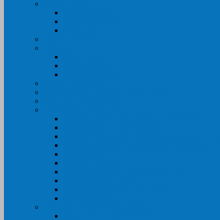
Máy In Canon
Máy In Đa Năng
Máy In Đơn Năng
Máy In Màu
Máy In EPSON
Máy In HP
Máy In Màu
Máy In đa năng
Máy In Đơn Năng
Máy In BROTHER
Máy SCANER- CANON- HP- EPSON …
MỰC IN CHÍNH HÃNG
Thiết Bị Văn Phòng- VPP
Tư điển điện từ – Tân tư điển – Kim từ điển
Máy ép plastic – Giấy ép plastic
Máy cán màng nguội – Máy cán màng nhiệt
Máy cắt chữ Decal – Bàn cắt giấy- Giấy Decal P
Bàn dập ghim
Máy hàn miệng túi
Điện thoại để bàn – Điện thoại kéo dài
Máy chiếu- Màn chiếu
Máy đóng gáy xoắn- Lò xo xoắn
Máy hủy tài liệu
GIẤY IN – THIẾT BỊ NGÀNH IN
Giấy In Ảnh Cuộn Khổ Lớn