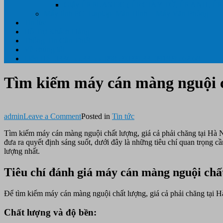
Giấy ÉP PLASTIC ( ÉP GIẤY TỜ, ÉP ẢNH, ÉP
Máy tính PC- Laptop- Màn Hình – Máy Văn Phòng
Tin tức
Hỗ Trợ Khách Hàng
Thông Tin Cần Thiết
Về chúng tôi
Liên Hệ- 0334.55.33.55- 0985.90.99.33. 0918.95.62.68
Tìm kiếm máy cán màng nguội ch
on
admin
Leave a Comment
Posted in
Tin tức
Tìm
Tìm kiếm máy cán màng nguội chất lượng, giá cả phải chăng tại Hà N
kiếm
đưa ra quyết định sáng suốt, dưới đây là những tiêu chí quan trọng 
máy
lượng nhất.
cán
màng
nguội
Tiêu chí đánh giá máy cán màng nguội chất
chất
lượng,
Để tìm kiếm máy cán màng nguội chất lượng, giá cả phải chăng tại Hà
giá
cả
Chất lượng và độ bền:
phải