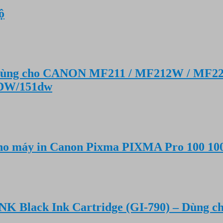
ộ
– Dùng cho CANON MF211 / MF212W / MF2
9DW/151dw
ho máy in Canon Pixma PIXMA Pro 100 100S
K Black Ink Cartridge (GI-790) – Dùng c