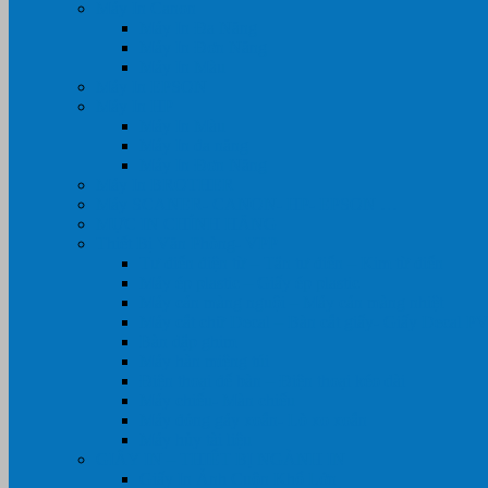
Máy In Canon
Máy In Đa Năng
Máy In Đơn Năng
Máy In Màu
Máy In EPSON
Máy In HP
Máy In Màu
Máy In đa năng
Máy In Đơn Năng
Máy In BROTHER
Máy SCANER- CANON- HP- EPSON …
MỰC IN CHÍNH HÃNG
Thiết Bị Văn Phòng- VPP
Tư điển điện từ – Tân tư điển – Kim từ điển
Máy ép plastic – Giấy ép plastic
Máy cán màng nguội – Máy cán màng nhiệt
Máy cắt chữ Decal – Bàn cắt giấy- Giấy Decal P
Bàn dập ghim
Máy hàn miệng túi
Điện thoại để bàn – Điện thoại kéo dài
Máy chiếu- Màn chiếu
Máy đóng gáy xoắn- Lò xo xoắn
Máy hủy tài liệu
GIẤY IN – THIẾT BỊ NGÀNH IN
Giấy In Ảnh Cuộn Khổ Lớn