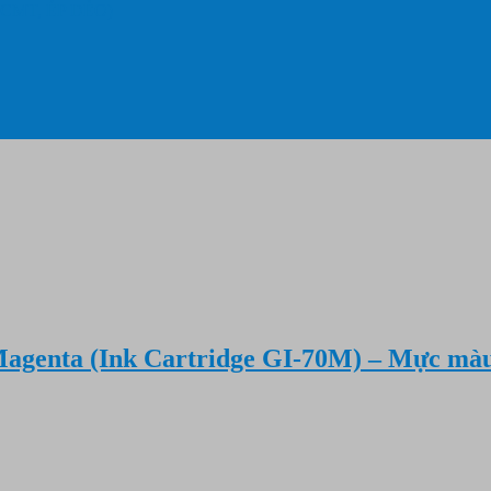
 CMT, ÉP DẺO)
agenta (Ink Cartridge GI-70M) – Mực màu