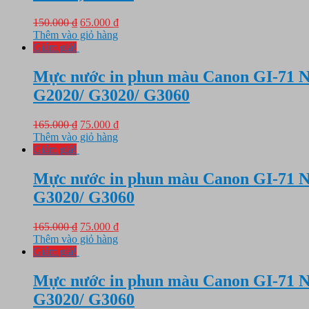
Giá
Giá
150.000
₫
65.000
₫
gốc
hiện
Thêm vào giỏ hàng
là:
tại
Giảm giá!
150.000 ₫.
là:
65.000 ₫.
Mực nước in phun màu Canon GI-71 N
G2020/ G3020/ G3060
Giá
Giá
165.000
₫
75.000
₫
gốc
hiện
Thêm vào giỏ hàng
là:
tại
Giảm giá!
165.000 ₫.
là:
75.000 ₫.
Mực nước in phun màu Canon GI-71 N
G3020/ G3060
Giá
Giá
165.000
₫
75.000
₫
gốc
hiện
Thêm vào giỏ hàng
là:
tại
Giảm giá!
165.000 ₫.
là:
75.000 ₫.
Mực nước in phun màu Canon GI-71 N
G3020/ G3060