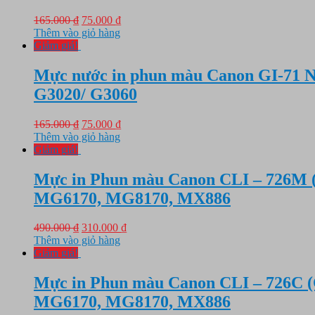
Giá
Giá
165.000
₫
75.000
₫
gốc
hiện
Thêm vào giỏ hàng
là:
tại
Giảm giá!
165.000 ₫.
là:
75.000 ₫.
Mực nước in phun màu Canon GI-71 N
G3020/ G3060
Giá
Giá
165.000
₫
75.000
₫
gốc
hiện
Thêm vào giỏ hàng
là:
tại
Giảm giá!
165.000 ₫.
là:
75.000 ₫.
Mực in Phun màu Canon CLI – 726M (
MG6170, MG8170, MX886
Giá
Giá
490.000
₫
310.000
₫
gốc
hiện
Thêm vào giỏ hàng
là:
tại
Giảm giá!
490.000 ₫.
là:
310.000 ₫.
Mực in Phun màu Canon CLI – 726C (
MG6170, MG8170, MX886