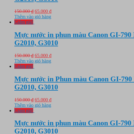
Giá
Giá
150.000
₫
65.000
₫
gốc
hiện
Thêm vào giỏ hàng
là:
tại
Giảm giá!
150.000 ₫.
là:
65.000 ₫.
Mực nước in phun màu Canon GI-790 N
G2010, G3010
Giá
Giá
150.000
₫
65.000
₫
gốc
hiện
Thêm vào giỏ hàng
là:
tại
Giảm giá!
150.000 ₫.
là:
65.000 ₫.
Mực nước in Phun màu Canon GI-790 
G2010, G3010
Giá
Giá
150.000
₫
65.000
₫
gốc
hiện
Thêm vào giỏ hàng
là:
tại
Giảm giá!
150.000 ₫.
là:
65.000 ₫.
Mực nước in phun màu Canon GI-790 
G2010, G3010