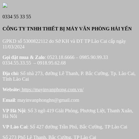
0334 55 33 55
CÔNG TY TNHH THIẾT BỊ MÁY VĂN PHÒNG HẢI YẾN
GPKD số 5300822112 do Sở KH và ĐT TP Lào Cai cấp ngày
11/03/2024
Gọi đặt mua &
Zalo
: 0523.18.6666 – 0985.90.99.33
0334.55.33.55 – 0918.95.62.68
Địa chỉ:
Số nhà 273, đường Lê Thanh, P. Bắc Cường, Tp. Lào Cai,
Tỉnh Lào Cai
Website:
https://mayinvanphong.com.vn/
Email
: mayinvanphonghn@gmail.com
VP Hà Nội
: Số 3 ngõ 419 Giải Phóng, Phương Liệt, Thanh Xuân,
Hà Nôi
VP Lào Cai
: Số 427 đường Trần Phú, Bắc Cường, TP Lào Cai
Số 273 Phố Lê Thanh, Bắc Cường, TP Lào Cai