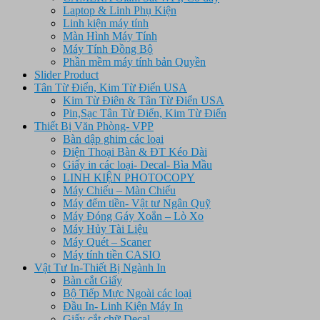
Laptop & Linh Phụ Kiện
Linh kiện máy tính
Màn Hình Máy Tính
Máy Tính Đồng Bộ
Phần mềm máy tính bản Quyền
Slider Product
Tân Từ Điển, Kim Từ Điển USA
Kim Từ Điên & Tân Từ Điển USA
Pin,Sạc Tân Từ Điển, Kim Từ Điển
Thiết Bị Văn Phòng- VPP
Bàn dập ghim các loại
Điện Thoại Bàn & ĐT Kéo Dài
Giấy in các loại- Decal- Bìa Mầu
LINH KIỆN PHOTOCOPY
Máy Chiếu – Màn Chiếu
Máy đếm tiền- Vật tư Ngân Quỹ
Máy Đóng Gáy Xoắn – Lò Xo
Máy Hủy Tài Liệu
Máy Quét – Scaner
Máy tính tiền CASIO
Vật Tư In-Thiết Bị Ngành In
Bàn cắt Giấy
Bộ Tiếp Mực Ngoài các loại
Đầu In- Linh Kiện Máy In
Giấy cắt chữ Decal