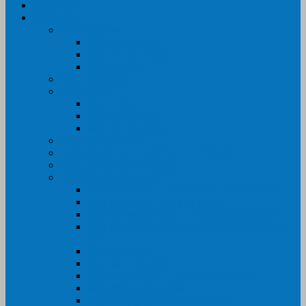
Trang Chủ
Sản Phẩm
Máy In Canon
Máy In Đa Năng
Máy In Đơn Năng
Máy In Màu
Máy In EPSON
Máy In HP
Máy In Màu
Máy In đa năng
Máy In Đơn Năng
Máy In BROTHER
Máy SCANER- CANON- HP- EPSON …
MỰC IN CHÍNH HÃNG
Thiết Bị Văn Phòng- VPP
Tư điển điện từ – Tân tư điển – Kim từ điển
Máy ép plastic – Giấy ép plastic
Máy cán màng nguội – Máy cán màng nhiệt
Máy cắt chữ Decal – Bàn cắt giấy- Giấy Decal
PVC
Bàn dập ghim
Máy hàn miệng túi
Điện thoại để bàn – Điện thoại kéo dài
Máy chiếu- Màn chiếu
Máy đóng gáy xoắn- Lò xo xoắn