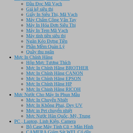
Đầu Đọc Mã Vạch
Giá kệ siêu thị
Giấy In Siêu Thị, Mã Vạch
Máy Chấm Công Vân Tay
Máy In Hóa Đơn Siêu Thị
Máy In Tem Mã Vạch
Máy tính tiền siêu thị
Ngăn Kéo Đựng Tiền
Phần Mềm Quản Lý
Quầy thu ngân
Mực In Chính Hãng
Hộp Mực Tương Thích
Mực In Chính Hãng BROTHER
Mực In Chính Hãng CANON
Mực In Chính Hãng EPSON
Mực In Chính Hãng HP
Mực In Chinh Hãng RICOH
Mưc Nước Cho Máy In Phun Mầu
Mực In Chuyển Nhiêt
Mực In Không Phai, Dey UV
Mực in Pet chuyển nhiệt
Mực Nước Hàn Quốc, Mỹ, Trung
PC , Laptop, Linh Kiện, Camera
Bộ Case Máy Tính Cũ + Màn Hình
CAMERA Giám Sát WFI, Có dây