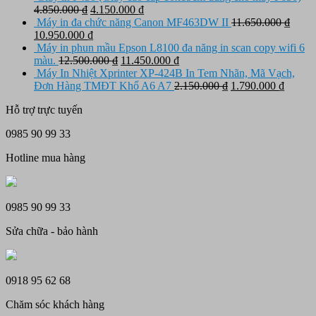
là:
tại
Giá
Giá
4.850.000
₫
4.150.000
₫
3.650.000 ₫.
là:
gốc
hiện
Máy in đa chức năng Canon MF463DW II
11.650.000
₫
Giá
3.150.000 ₫.
là:
Giá
tại
10.950.000
₫
gốc
4.850.000 ₫.
hiện
là:
Máy in phun mầu Epson L8100 đa năng in scan copy wifi 6
là:
tại
Giá
4.150.000 ₫.
Giá
màu.
12.500.000
₫
11.450.000
₫
11.650.000 ₫.
là:
gốc
hiện
Máy In Nhiệt Xprinter XP-424B In Tem Nhãn, Mã Vạch,
10.950.000 ₫.
là:
tại
Giá
Giá
Đơn Hàng TMĐT Khổ A6 A7
2.150.000
₫
1.790.000
₫
12.500.000 ₫.
là:
gốc
hiện
Hỗ trợ trực tuyến
11.450.000 ₫.
là:
tại
2.150.000 ₫.
là:
0985 90 99 33
1.790.
Hotline mua hàng
0985 90 99 33
Sửa chữa - bảo hành
0918 95 62 68
Chăm sóc khách hàng