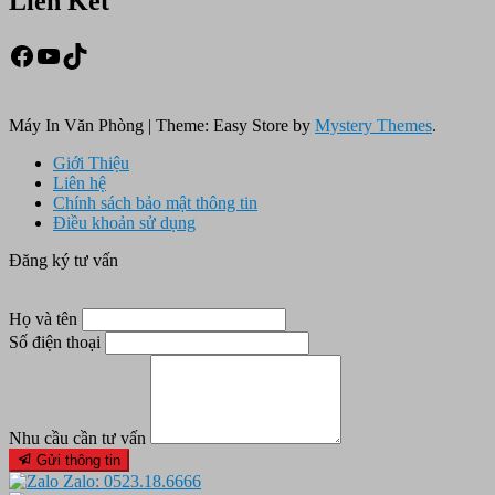
Liên Kết
Facebook
Youtube
TikTok
Máy In Văn Phòng
|
Theme: Easy Store by
Mystery Themes
.
Giới Thiệu
Liên hệ
Chính sách bảo mật thông tin
Điều khoản sử dụng
Đăng ký tư vấn
Họ và tên
Số điện thoại
Nhu cầu cần tư vấn
Gửi thông tin
Zalo: 0523.18.6666