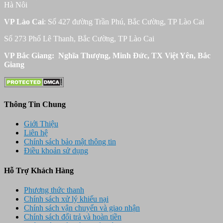
Hà Nôi
VP Lào Cai
: Số 427 đường Trần Phú, Bắc Cường, TP Lào Cai
Số 273 Phố Lê Thanh, Bắc Cường, TP Lào Cai
VP Bắc Giang: Nghĩa Thượng, Minh Đức, TX Việt Yên, Bắc
Giang
Thông Tin Chung
Giới Thiệu
Liên hệ
Chính sách bảo mật thông tin
Điều khoản sử dụng
Hỗ Trợ Khách Hàng
Phương thức thanh
Chính sách xử lý khiếu nại
Chính sách vận chuyển và giao nhận
Chính sách đổi trả và hoàn tiền