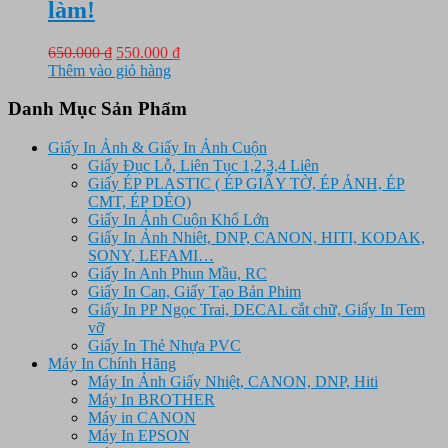
làm!
Giá
Giá
650.000
₫
550.000
₫
gốc
hiện
Thêm vào giỏ hàng
là:
tại
650.000 ₫.
là:
Danh Mục Sản Phẩm
550.000 ₫.
Giấy In Ảnh & Giấy In Ảnh Cuộn
Giấy Đục Lỗ, Liên Tục 1,2,3,4 Liên
Giấy ÉP PLASTIC ( ÉP GIẤY TỜ, ÉP ẢNH, ÉP
CMT, ÉP DẺO)
Giấy In Ảnh Cuộn Khổ Lớn
Giấy In Ảnh Nhiêt, DNP, CANON, HITI, KODAK,
SONY, LEFAMI…
Giấy In Anh Phun Mầu, RC
Giấy In Can, Giấy Tạo Bản Phim
Giấy In PP Ngọc Trai, DECAL cắt chữ, Giấy In Tem
vỡ
Giấy In Thẻ Nhựa PVC
Máy In Chính Hãng
Máy In Ảnh Giấy Nhiệt, CANON, DNP, Hiti
Máy In BROTHER
Máy in CANON
Máy In EPSON