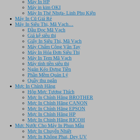
Máy In HP
Máy in kim OKI
Máy In Thẻ Nhựa- Linh Phụ Kiện
Máy In Cũ Giá Rẻ
Máy In Siêu Thị, Mã Vạch…
Đầu Đọc Mã Vạch
Giá kệ siêu thị
Giấy In Siêu Thị, Mã Vạch
Máy Chấm Công Vân Tay
Máy In Hóa Đơn Siêu Thị
Máy In Tem Mã Vạch
Máy tính tiền siêu thị
Ngăn Kéo Đựng Tiền
Phần Mềm Quản Lý
Quầy thu ngân
Mực In Chính Hãng
Hộp Mực Tương Thích
Mực In Chính Hãng BROTHER
Mực In Chính Hãng CANON
Mực In Chính Hãng EPSON
Mực In Chính Hãng HP
Mực In Chinh Hãng RICOH
Mưc Nước Cho Máy In Phun Mầu
Mực In Chuyển Nhiêt
Mực In Không Phai, Dey UV