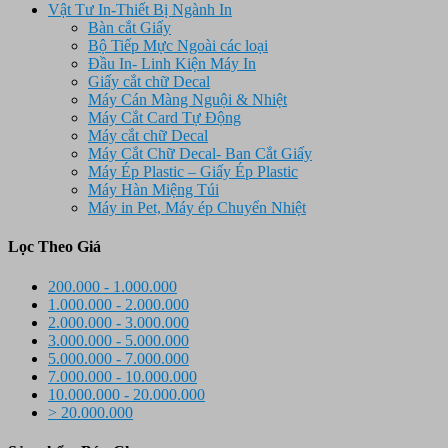
Vật Tư In-Thiết Bị Ngành In
Bàn cắt Giấy
Bộ Tiếp Mực Ngoài các loại
Đầu In- Linh Kiện Máy In
Giấy cắt chữ Decal
Máy Cán Màng Nguội & Nhiệt
Máy Cắt Card Tự Động
Máy cắt chữ Decal
Máy Cắt Chữ Decal- Ban Cắt Giấy
Máy Ép Plastic – Giấy Ép Plastic
Máy Hàn Miệng Túi
Máy in Pet, Máy ép Chuyển Nhiệt
Lọc Theo Giá
200.000 - 1.000.000
1.000.000 - 2.000.000
2.000.000 - 3.000.000
3.000.000 - 5.000.000
5.000.000 - 7.000.000
7.000.000 - 10.000.000
10.000.000 - 20.000.000
> 20.000.000