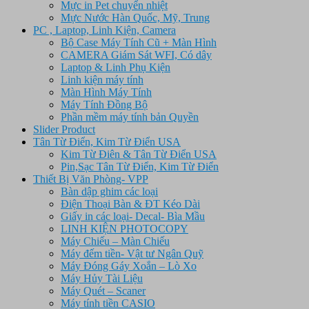
Mực in Pet chuyển nhiệt
Mực Nước Hàn Quốc, Mỹ, Trung
PC , Laptop, Linh Kiện, Camera
Bộ Case Máy Tính Cũ + Màn Hình
CAMERA Giám Sát WFI, Có dây
Laptop & Linh Phụ Kiện
Linh kiện máy tính
Màn Hình Máy Tính
Máy Tính Đồng Bộ
Phần mềm máy tính bản Quyền
Slider Product
Tân Từ Điển, Kim Từ Điển USA
Kim Từ Điên & Tân Từ Điển USA
Pin,Sạc Tân Từ Điển, Kim Từ Điển
Thiết Bị Văn Phòng- VPP
Bàn dập ghim các loại
Điện Thoại Bàn & ĐT Kéo Dài
Giấy in các loại- Decal- Bìa Mầu
LINH KIỆN PHOTOCOPY
Máy Chiếu – Màn Chiếu
Máy đếm tiền- Vật tư Ngân Quỹ
Máy Đóng Gáy Xoắn – Lò Xo
Máy Hủy Tài Liệu
Máy Quét – Scaner
Máy tính tiền CASIO