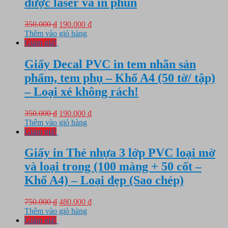
được laser và in phun
Giá
Giá
350.000
₫
190.000
₫
gốc
hiện
Thêm vào giỏ hàng
là:
tại
Giảm giá!
350.000 ₫.
là:
190.000 ₫.
Giấy Decal PVC in tem nhãn sản
phẩm, tem phụ – Khổ A4 (50 tờ/ tập)
– Loại xé không rách!
Giá
Giá
350.000
₫
190.000
₫
gốc
hiện
Thêm vào giỏ hàng
là:
tại
Giảm giá!
350.000 ₫.
là:
190.000 ₫.
Giấy in Thẻ nhựa 3 lớp PVC loại mờ
và loại trong (100 màng + 50 cốt –
Khổ A4) – Loại đẹp (Sao chép)
Giá
Giá
750.000
₫
480.000
₫
gốc
hiện
Thêm vào giỏ hàng
là:
tại
Giảm giá!