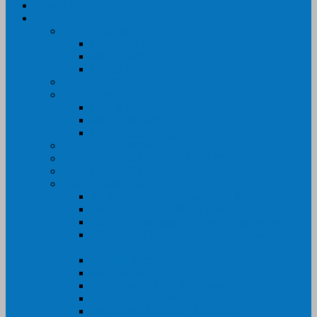
Trang Chủ
Sản Phẩm
Máy In Canon
Máy In Đa Năng
Máy In Đơn Năng
Máy In Màu
Máy In EPSON
Máy In HP
Máy In Màu
Máy In đa năng
Máy In Đơn Năng
Máy In BROTHER
Máy SCANER- CANON- HP- EPSON …
MỰC IN CHÍNH HÃNG
Thiết Bị Văn Phòng- VPP
Tư điển điện từ – Tân tư điển – Kim từ điển
Máy ép plastic – Giấy ép plastic
Máy cán màng nguội – Máy cán màng nhiệt
Máy cắt chữ Decal – Bàn cắt giấy- Giấy Decal
PVC
Bàn dập ghim
Máy hàn miệng túi
Điện thoại để bàn – Điện thoại kéo dài
Máy chiếu- Màn chiếu
Máy đóng gáy xoắn- Lò xo xoắn