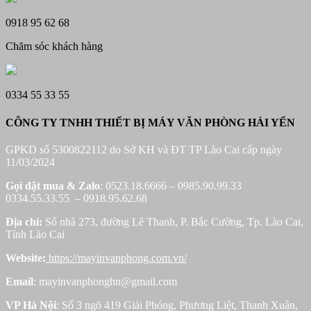
0918 95 62 68
Chăm sóc khách hàng
0334 55 33 55
CÔNG TY TNHH THIẾT BỊ MÁY VĂN PHÒNG HẢI YẾN
GPKD số 5300822112 do Sở KH và ĐT TP Lào Cai cấp ngày
11/03/2024
Gọi đặt mua &
Zalo
: 0523.18.6666 – 0985.90.99.33
0334.55.33.55 – 0918.95.62.68
Địa chỉ:
Số nhà 273, đường Lê Thanh, P. Bắc Cường, Tp. Lào Cai,
Tỉnh Lào Cai
Website:
https://mayinvanphong.com.vn/
Email
: mayinvanphonghn@gmail.com
VP Hà Nội
: Số 3 ngõ 419 Giải Phóng, Phương Liệt, Thanh Xuân,