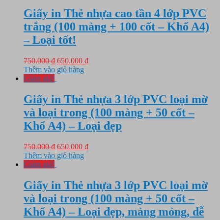
750.000 ₫.
là:
480.000 ₫.
Giấy in Thẻ nhựa cao tần 4 lớp PVC
trắng (100 màng + 100 cốt – Khổ A4)
– Loại tốt!
Giá
Giá
750.000
₫
650.000
₫
gốc
hiện
Thêm vào giỏ hàng
là:
tại
Giảm giá!
750.000 ₫.
là:
650.000 ₫.
Giấy in Thẻ nhựa 3 lớp PVC loại mờ
và loại trong (100 màng + 50 cốt –
Khổ A4) – Loại đẹp
Giá
Giá
750.000
₫
650.000
₫
gốc
hiện
Thêm vào giỏ hàng
là:
tại
Giảm giá!
750.000 ₫.
là:
650.000 ₫.
Giấy in Thẻ nhựa 3 lớp PVC loại mờ
và loại trong (100 màng + 50 cốt –
Khổ A4) – Loại đẹp, màng mỏng, dễ