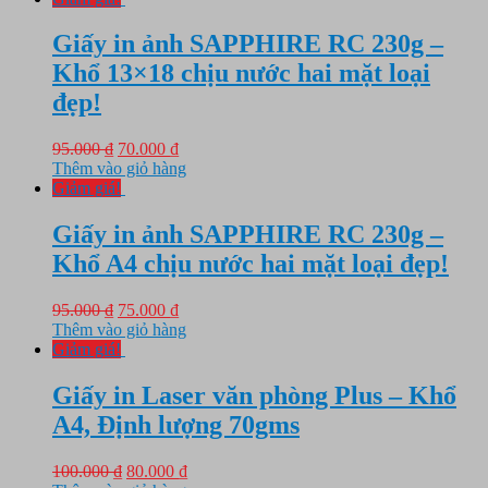
75.000 ₫.
là:
65.000 ₫.
Giấy in ảnh SAPPHIRE RC 230g –
Khổ 13×18 chịu nước hai mặt loại
đẹp!
Giá
Giá
95.000
₫
70.000
₫
gốc
hiện
Thêm vào giỏ hàng
là:
tại
Giảm giá!
95.000 ₫.
là:
70.000 ₫.
Giấy in ảnh SAPPHIRE RC 230g –
Khổ A4 chịu nước hai mặt loại đẹp!
Giá
Giá
95.000
₫
75.000
₫
gốc
hiện
Thêm vào giỏ hàng
là:
tại
Giảm giá!
95.000 ₫.
là:
75.000 ₫.
Giấy in Laser văn phòng Plus – Khổ
A4, Định lượng 70gms
Giá
Giá
100.000
₫
80.000
₫