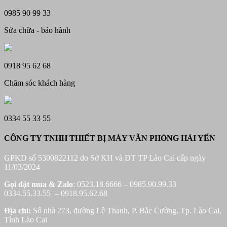
0985 90 99 33
Sửa chữa - bảo hành
0918 95 62 68
Chăm sóc khách hàng
0334 55 33 55
CÔNG TY TNHH THIẾT BỊ MÁY VĂN PHÒNG HẢI YẾN
GPKD số 5300822112 do Sở KH và ĐT TP Lào Cai cấp ngày
11/03/2024
Gọi đặt mua &
Zalo
: 0523.18.6666 – 0985.90.99.33
0334.55.33.55 – 0918.95.62.68
Địa chỉ:
Số nhà 273, đường Lê Thanh, P. Bắc Cường, Tp. Lào Cai,
Tỉnh Lào Cai