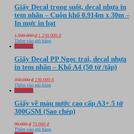
11.000 ₫.
Giấy Decal trong suốt, decal nhựa in
tem nhãn – Cuộn khổ 0.914m x 30m –
In mực in bạt
Giá
Giá
1.500.000
₫
1.230.000
₫
gốc
hiện
Thêm vào giỏ hàng
là:
tại
Giảm giá!
1.500.000 ₫.
là:
1.230.000 ₫.
Giấy Decal PP Ngọc trai, decal nhựa
in tem nhãn – Khổ A4 (50 tờ /tập)
Giá
Giá
350.000
₫
230.000
₫
gốc
hiện
Thêm vào giỏ hàng
là:
tại
Giảm giá!
350.000 ₫.
là:
230.000 ₫.
Giấy vẽ màu nước cao cấp A3+ 5 tờ
300GSM (Sao chép)
Giá
Giá
90.000
₫
70.000
₫
gốc
hiện
Thêm vào giỏ hàng