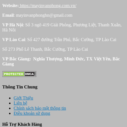
Website:
https://mayinvanphong.com.vn/
Email
: mayinvanphonghn@gmail.com
VP Hà Nội
: Số 3 ngõ 419 Giải Phóng, Phương Liệt, Thanh Xuân,
Hà Nôi
VP Lào Cai
: Số 427 đường Trần Phú, Bắc Cường, TP Lào Cai
Số 273 Phố Lê Thanh, Bắc Cường, TP Lào Cai
VP Bắc Giang: Nghĩa Thượng, Minh Đức, TX Việt Yên, Bắc
Giang
Thông Tin Chung
Giới Thiệu
Liên hệ
Chính sách bảo mật thông tin
Điều khoản sử dụng
Hỗ Trợ Khách Hàng