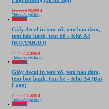
Loại thường (50 tờ/ tập)
Giá
Giá
150.000
₫
90.000
₫
gốc
hiện
Thêm vào giỏ hàng
là:
tại
Giảm giá!
150.000 ₫.
là:
90.000 ₫.
Giấy decal in tem vỡ, tem bảo đảm,
tem bảo hành, tem bể – Khổ A4
(KOANHAO)
Giá
Giá
15.000
₫
13.000
₫
gốc
hiện
Thêm vào giỏ hàng
là:
tại
Giảm giá!
15.000 ₫.
là:
13.000 ₫.
Giấy decal in tem vỡ, tem bảo đảm,
tem bảo hành, tem bể – Khổ A4 (Đài
Loan)
Giá
Giá
15.000
₫
11.000
₫
gốc
hiện
Thêm vào giỏ hàng
là:
tại
Giảm giá!
15.000 ₫.
là: