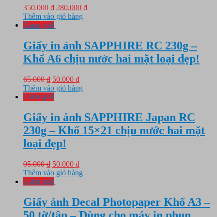
Giá
Giá
350.000
₫
280.000
₫
gốc
hiện
Thêm vào giỏ hàng
là:
tại
Giảm giá!
350.000 ₫.
là:
280.000 ₫.
Giấy in ảnh SAPPHIRE RC 230g –
Khổ A6 chịu nước hai mặt loại đẹp!
Giá
Giá
65.000
₫
50.000
₫
gốc
hiện
Thêm vào giỏ hàng
là:
tại
Giảm giá!
65.000 ₫.
là:
50.000 ₫.
Giấy in ảnh SAPPHIRE Japan RC
230g – Khổ 15×21 chịu nước hai mặt
loại đẹp!
Giá
Giá
95.000
₫
50.000
₫
gốc
hiện
Thêm vào giỏ hàng
là:
tại
Giảm giá!
95.000 ₫.
là:
50.000 ₫.
Giấy ảnh Decal Photopaper Khổ A3 –
50 tờ/tập – Dùng cho máy in phun