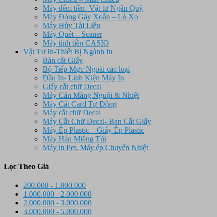
Máy đếm tiền- Vật tư Ngân Quỹ
Máy Đóng Gáy Xoắn – Lò Xo
Máy Hủy Tài Liệu
Máy Quét – Scaner
Máy tính tiền CASIO
Vật Tư In-Thiết Bị Ngành In
Bàn cắt Giấy
Bộ Tiếp Mực Ngoài các loại
Đầu In- Linh Kiện Máy In
Giấy cắt chữ Decal
Máy Cán Màng Nguội & Nhiệt
Máy Cắt Card Tự Động
Máy cắt chữ Decal
Máy Cắt Chữ Decal- Ban Cắt Giấy
Máy Ép Plastic – Giấy Ép Plastic
Máy Hàn Miệng Túi
Máy in Pet, Máy ép Chuyển Nhiệt
Lọc Theo Giá
200.000 - 1.000.000
1.000.000 - 2.000.000
2.000.000 - 3.000.000
3.000.000 - 5.000.000