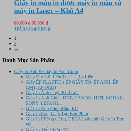
120.000 ₫.
Giấy in màu in được máy in màu và
máy in Laser – Khổ A4
Giá
Giá
80.000
₫
60.000
₫
gốc
hiện
Thêm vào giỏ hàng
là:
tại
1
80.000 ₫.
là:
2
60.000 ₫.
→
Danh Mục Sản Phẩm
Giấy In Ảnh & Giấy In Ảnh Cuộn
Giấy Đục Lỗ, Liên Tục 1,2,3,4 Liên
Giấy ÉP PLASTIC ( ÉP GIẤY TỜ, ÉP ẢNH, ÉP
CMT, ÉP DẺO)
Giấy In Ảnh Cuộn Khổ Lớn
Giấy In Ảnh Nhiêt, DNP, CANON, HITI, KODAK,
SONY, LEFAMI…
Giấy In Anh Phun Mầu, RC
Giấy In Can, Giấy Tạo Bản Phim
Giấy In PP Ngọc Trai, DECAL cắt chữ, Giấy In Tem
vỡ
Giấy In Thẻ Nhựa PVC