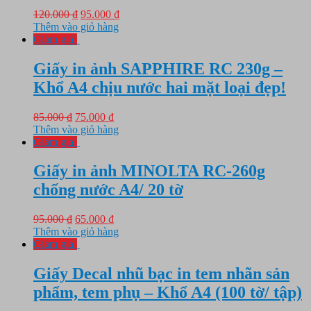
Giá
Giá
120.000
₫
95.000
₫
gốc
hiện
Thêm vào giỏ hàng
là:
tại
Giảm giá!
120.000 ₫.
là:
95.000 ₫.
Giấy in ảnh SAPPHIRE RC 230g –
Khổ A4 chịu nước hai mặt loại đẹp!
Giá
Giá
85.000
₫
75.000
₫
gốc
hiện
Thêm vào giỏ hàng
là:
tại
Giảm giá!
85.000 ₫.
là:
75.000 ₫.
Giấy in ảnh MINOLTA RC-260g
chống nước A4/ 20 tờ
Giá
Giá
95.000
₫
65.000
₫
gốc
hiện
Thêm vào giỏ hàng
là:
tại
Giảm giá!
95.000 ₫.
là:
65.000 ₫.
Giấy Decal nhũ bạc in tem nhãn sản
phẩm, tem phụ – Khổ A4 (100 tờ/ tập)