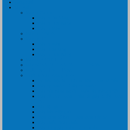
Trang Chủ
Sản Phẩm
Máy In Canon
Máy In Đa Năng
Máy In Đơn Năng
Máy In Màu
Máy In EPSON
Máy In HP
Máy In Màu
Máy In đa năng
Máy In Đơn Năng
Máy In BROTHER
Máy SCANER- CANON- HP- EPSON …
MỰC IN CHÍNH HÃNG
Thiết Bị Văn Phòng- VPP
Tư điển điện từ – Tân tư điển – Kim từ điển
Máy ép plastic – Giấy ép plastic
Máy cán màng nguội – Máy cán màng nhiệt
Máy cắt chữ Decal – Bàn cắt giấy- Giấy Decal
PVC
Bàn dập ghim
Máy hàn miệng túi
Điện thoại để bàn – Điện thoại kéo dài
Máy chiếu- Màn chiếu
Máy đóng gáy xoắn- Lò xo xoắn