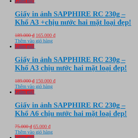
là:
tại
Giảm giá!
90.000 ₫.
là:
70.000 ₫.
Giấy in ảnh SAPPHIRE RC 230g –
Khổ A3 +chịu nước hai mặt loại đẹp!
Giá
Giá
189.000
₫
165.000
₫
gốc
hiện
Thêm vào giỏ hàng
là:
tại
Giảm giá!
189.000 ₫.
là:
165.000 ₫.
Giấy in ảnh SAPPHIRE RC 230g –
Khổ A3 chịu nước hai mặt loại đẹp!
Giá
Giá
189.000
₫
150.000
₫
gốc
hiện
Thêm vào giỏ hàng
là:
tại
Giảm giá!
189.000 ₫.
là:
150.000 ₫.
Giấy in ảnh SAPPHIRE RC 230g –
Khổ A6 chịu nước hai mặt loại đẹp!
Giá
Giá
75.000
₫
65.000
₫
gốc
hiện
Thêm vào giỏ hàng
là:
tại
Giảm giá!