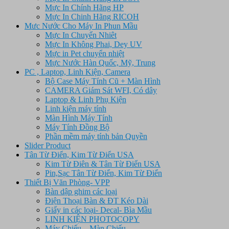
Mực In Chính Hãng HP
Mực In Chinh Hãng RICOH
Mưc Nước Cho Máy In Phun Mầu
Mực In Chuyển Nhiêt
Mực In Không Phai, Dey UV
Mực in Pet chuyển nhiệt
Mực Nước Hàn Quốc, Mỹ, Trung
PC , Laptop, Linh Kiện, Camera
Bộ Case Máy Tính Cũ + Màn Hình
CAMERA Giám Sát WFI, Có dây
Laptop & Linh Phụ Kiện
Linh kiện máy tính
Màn Hình Máy Tính
Máy Tính Đồng Bộ
Phần mềm máy tính bản Quyền
Slider Product
Tân Từ Điển, Kim Từ Điển USA
Kim Từ Điên & Tân Từ Điển USA
Pin,Sạc Tân Từ Điển, Kim Từ Điển
Thiết Bị Văn Phòng- VPP
Bàn dập ghim các loại
Điện Thoại Bàn & ĐT Kéo Dài
Giấy in các loại- Decal- Bìa Mầu
LINH KIỆN PHOTOCOPY
Máy Chiếu – Màn Chiếu