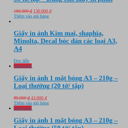
Giá
Giá
180.000
₫
130.000
₫
gốc
hiện
Thêm vào giỏ hàng
là:
tại
180.000 ₫.
là:
130.000 ₫.
Giấy in ảnh Kim mai, shaphia,
Minolta, Decal bóc dán các loại A3,
A4
Đọc tiếp
Giảm giá!
Giấy in ảnh 1 mặt bóng A3 – 210g –
Loại thường (20 tờ/ tập)
Giá
Giá
80.000
₫
43.000
₫
gốc
hiện
Thêm vào giỏ hàng
là:
tại
Giảm giá!
80.000 ₫.
là:
43.000 ₫.
Giấy in ảnh 1 mặt bóng A3 – 210g –