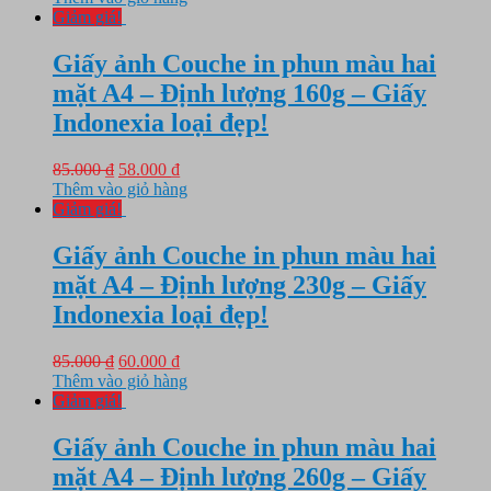
là:
tại
Giảm giá!
85.000 ₫.
là:
58.000 ₫.
Giấy ảnh Couche in phun màu hai
mặt A4 – Định lượng 160g – Giấy
Indonexia loại đẹp!
Giá
Giá
85.000
₫
58.000
₫
gốc
hiện
Thêm vào giỏ hàng
là:
tại
Giảm giá!
85.000 ₫.
là:
58.000 ₫.
Giấy ảnh Couche in phun màu hai
mặt A4 – Định lượng 230g – Giấy
Indonexia loại đẹp!
Giá
Giá
85.000
₫
60.000
₫
gốc
hiện
Thêm vào giỏ hàng
là:
tại
Giảm giá!
85.000 ₫.
là:
60.000 ₫.
Giấy ảnh Couche in phun màu hai
mặt A4 – Định lượng 260g – Giấy