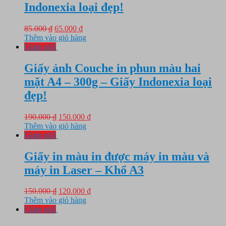
Indonexia loại đẹp!
Giá
Giá
85.000
₫
65.000
₫
gốc
hiện
Thêm vào giỏ hàng
là:
tại
Giảm giá!
85.000 ₫.
là:
65.000 ₫.
Giấy ảnh Couche in phun màu hai
mặt A4 – 300g – Giấy Indonexia loại
đẹp!
Giá
Giá
190.000
₫
150.000
₫
gốc
hiện
Thêm vào giỏ hàng
là:
tại
Giảm giá!
190.000 ₫.
là:
150.000 ₫.
Giấy in màu in được máy in màu và
máy in Laser – Khổ A3
Giá
Giá
150.000
₫
120.000
₫
gốc
hiện
Thêm vào giỏ hàng
là:
tại
Giảm giá!
150.000 ₫.
là: