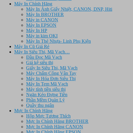
Máy In Chính Hãng
Máy In Ảnh Giấy Nhiệt, CANON, DNP, Hiti
Máy In BROTHER
Máy in CANON
Máy In EPSON
Máy In HP
Máy in kim OKI
Máy In Thẻ Nhựa- Linh Phụ Kiện
Máy In Cũ Giá Rẻ
Máy In Siêu Thị, Mã Vạch…
Đầu Đọc Mã Vạch
Giá kệ siêu thị
Giấy In Siêu Thị, Mã Vạch
Máy Chấm Công Vân Tay
Máy In Hóa Đơn Siêu Thị
Máy In Tem Mã Vạch
Máy tính tiền siêu thị
Ngăn Kéo Đựng Tiền
Phần Mềm Quản Lý
Quầy thu ngân
Mực In Chính Hãng
Hộp Mực Tương Thích
Mực In Chính Hãng BROTHER
Mực In Chính Hãng CANON
Mực In Chính Hãng EPSON