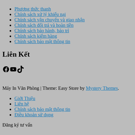
Phương thức thanh
Chính sách xử lý khiếu nại
Chính sách vận chuyển và giao nhận
Chính sách đổi trả và hoàn tiền
Chính sách bảo hành, bảo trì
Chính sách kiểm hàng
Chính sách bảo mật thông tin
Liên Kết
Facebook
Youtube
TikTok
Máy In Văn Phòng
|
Theme: Easy Store by
Mystery Themes
.
Giới Thiệu
Liên hệ
Chính sách bảo mật thông tin
Điều khoản sử dụng
Đăng ký tư vấn