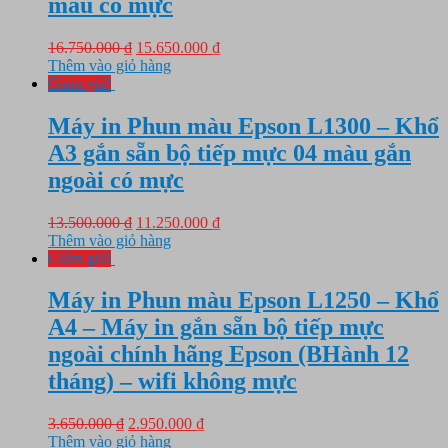
màu có mực
Giá
Giá
16.750.000
₫
15.650.000
₫
gốc
hiện
Thêm vào giỏ hàng
là:
tại
Giảm giá!
16.750.000 ₫.
là:
15.650.000 ₫.
Máy in Phun màu Epson L1300 – Khổ
A3 gắn sẵn bộ tiếp mực 04 màu gắn
ngoài có mực
Giá
Giá
13.500.000
₫
11.250.000
₫
gốc
hiện
Thêm vào giỏ hàng
là:
tại
Giảm giá!
13.500.000 ₫.
là:
11.250.000 ₫.
Máy in Phun màu Epson L1250 – Khổ
A4 – Máy in gắn sẵn bộ tiếp mực
ngoài chính hãng Epson (BHành 12
tháng) – wifi không mực
Giá
Giá
3.650.000
₫
2.950.000
₫
gốc
hiện
Thêm vào giỏ hàng