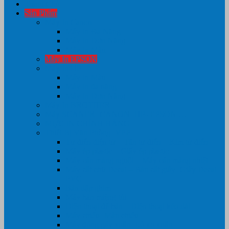
Trang Chủ
Sản Phẩm
Máy In Canon
Máy In Đa Năng
Máy In Đơn Năng
Máy In Màu
Máy In EPSON
Máy In HP
Máy In Màu
Máy In đa năng
Máy In Đơn Năng
Máy In BROTHER
Máy SCANER- CANON- HP- EPSON …
MỰC IN CHÍNH HÃNG
Thiết Bị Văn Phòng- VPP
Tư điển điện từ – Tân tư điển – Kim từ điển
Máy ép plastic – Giấy ép plastic
Máy cán màng nguội – Máy cán màng nhiệt
Máy cắt chữ Decal – Bàn cắt giấy- Giấy Decal
PVC
Bàn dập ghim
Máy hàn miệng túi
Điện thoại để bàn – Điện thoại kéo dài
Máy chiếu- Màn chiếu
Máy đóng gáy xoắn- Lò xo xoắn