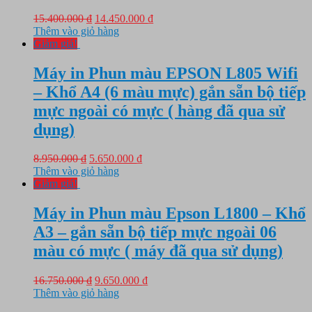
Giá
Giá
15.400.000
₫
14.450.000
₫
gốc
hiện
Thêm vào giỏ hàng
là:
tại
Giảm giá!
15.400.000 ₫.
là:
14.450.000 ₫.
Máy in Phun màu EPSON L805 Wifi
– Khổ A4 (6 màu mực) gắn sẵn bộ tiếp
mực ngoài có mực ( hàng đã qua sử
dụng)
Giá
Giá
8.950.000
₫
5.650.000
₫
gốc
hiện
Thêm vào giỏ hàng
là:
tại
Giảm giá!
8.950.000 ₫.
là:
5.650.000 ₫.
Máy in Phun màu Epson L1800 – Khổ
A3 – gắn sẵn bộ tiếp mực ngoài 06
màu có mực ( máy đã qua sử dụng)
Giá
Giá
16.750.000
₫
9.650.000
₫
gốc
hiện
Thêm vào giỏ hàng
là:
tại