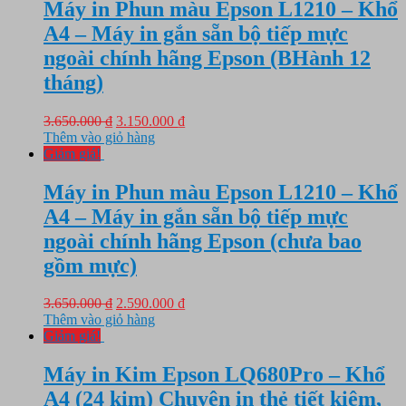
10.890.000 ₫.
Máy in Phun màu Epson L1210 – Khổ
A4 – Máy in gắn sẵn bộ tiếp mực
ngoài chính hãng Epson (BHành 12
tháng)
Giá
Giá
3.650.000
₫
3.150.000
₫
gốc
hiện
Thêm vào giỏ hàng
là:
tại
Giảm giá!
3.650.000 ₫.
là:
3.150.000 ₫.
Máy in Phun màu Epson L1210 – Khổ
A4 – Máy in gắn sẵn bộ tiếp mực
ngoài chính hãng Epson (chưa bao
gồm mực)
Giá
Giá
3.650.000
₫
2.590.000
₫
gốc
hiện
Thêm vào giỏ hàng
là:
tại
Giảm giá!
3.650.000 ₫.
là:
2.590.000 ₫.
Máy in Kim Epson LQ680Pro – Khổ
A4 (24 kim) Chuyên in thẻ tiết kiệm,