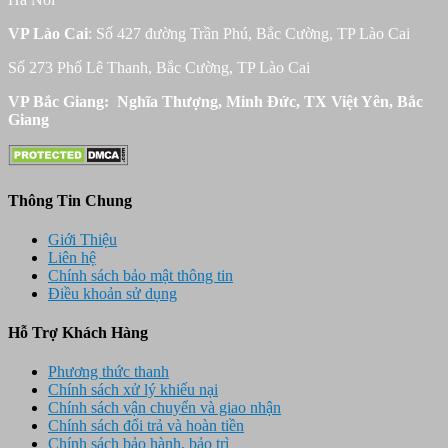
VP Lào Cai
: Số 427 đường Trần Phú, Bắc Cường, TP Lào Cai
Số 273 Phố Lê Thanh, Bắc Cường, TP Lào Cai
VP Bắc Giang: Nghĩa Thượng, Minh Đức, TX Việt Yên, Bắc
Giang
Thông Tin Chung
Giới Thiệu
Liên hệ
Chính sách bảo mật thông tin
Điều khoản sử dụng
Hỗ Trợ Khách Hàng
Phương thức thanh
Chính sách xử lý khiếu nại
Chính sách vận chuyển và giao nhận
Chính sách đổi trả và hoàn tiền
Chính sách bảo hành, bảo trì