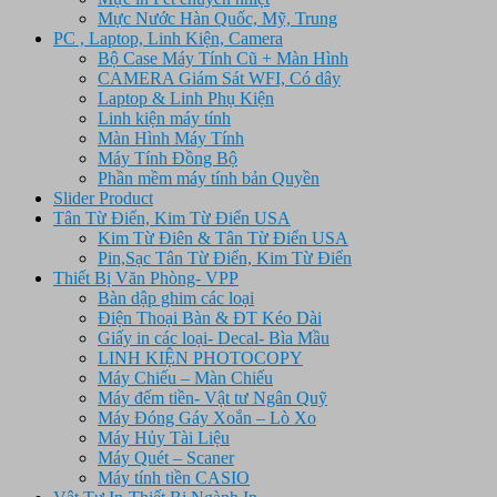
Mực Nước Hàn Quốc, Mỹ, Trung
PC , Laptop, Linh Kiện, Camera
Bộ Case Máy Tính Cũ + Màn Hình
CAMERA Giám Sát WFI, Có dây
Laptop & Linh Phụ Kiện
Linh kiện máy tính
Màn Hình Máy Tính
Máy Tính Đồng Bộ
Phần mềm máy tính bản Quyền
Slider Product
Tân Từ Điển, Kim Từ Điển USA
Kim Từ Điên & Tân Từ Điển USA
Pin,Sạc Tân Từ Điển, Kim Từ Điển
Thiết Bị Văn Phòng- VPP
Bàn dập ghim các loại
Điện Thoại Bàn & ĐT Kéo Dài
Giấy in các loại- Decal- Bìa Mầu
LINH KIỆN PHOTOCOPY
Máy Chiếu – Màn Chiếu
Máy đếm tiền- Vật tư Ngân Quỹ
Máy Đóng Gáy Xoắn – Lò Xo
Máy Hủy Tài Liệu
Máy Quét – Scaner
Máy tính tiền CASIO