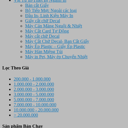
Vật Tư In-Thiết Bị Ngành In
Bàn cắt Giấy
Bộ Tiếp Mực Ngoài các loại
Đầu In- Linh Kiện Máy In
Giấy cắt chữ Decal
Máy Cán Màng Nguội & Nhiệt
Máy Cắt Card Tự Động
Máy cắt chữ Decal
Máy Cắt Chữ Decal- Ban Cắt Giấy
Máy Ép Plastic – Giấy Ép Plastic
Máy Hàn Miệng Túi
Máy in Pet, Máy ép Chuyển Nhiệt
Lọc Theo Giá
200.000 - 1.000.000
1.000.000 - 2.000.000
2.000.000 - 3.000.000
3.000.000 - 5.000.000
5.000.000 - 7.000.000
7.000.000 - 10.000.000
10.000.000 - 20.000.000
> 20.000.000
Sản phẩm Bán Chạy