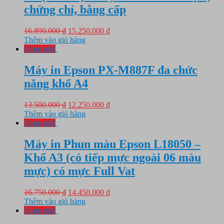
chứng chỉ, bằng cấp
Giá
Giá
16.890.000
₫
15.250.000
₫
gốc
hiện
Thêm vào giỏ hàng
là:
tại
Giảm giá!
16.890.000 ₫.
là:
15.250.000 ₫.
Máy in Epson PX-M887F đa chức
năng khổ A4
Giá
Giá
13.500.000
₫
12.250.000
₫
gốc
hiện
Thêm vào giỏ hàng
là:
tại
Giảm giá!
13.500.000 ₫.
là:
12.250.000 ₫.
Máy in Phun màu Epson L18050 –
Khổ A3 (có tiếp mực ngoài 06 màu
mực) có mực Full Vat
Giá
Giá
16.750.000
₫
14.450.000
₫
gốc
hiện
Thêm vào giỏ hàng
là:
tại
Giảm giá!
16.750.000 ₫.
là: