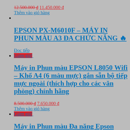
Giá
Giá
12.500.000
₫
11.450.000
₫
gốc
hiện
Thêm vào giỏ hàng
là:
tại
12.500.000 ₫.
là:
11.450.000 ₫.
EPSON PX-M6010F – MÁY IN
PHUN MÀU A3 ĐA CHỨC NĂNG 🔥
Đọc tiếp
Giảm giá!
Máy in Phun màu EPSON L8050 Wifi
– Khổ A4 (6 màu mực) gắn sẵn bộ tiếp
mực ngoài (thích hợp cho các văn
phòng) chính hãng
Giá
Giá
8.500.000
₫
7.650.000
₫
gốc
hiện
Thêm vào giỏ hàng
là:
tại
Giảm giá!
8.500.000 ₫.
là:
7.650.000 ₫.
Máy in Phun màu Đa năng Epson