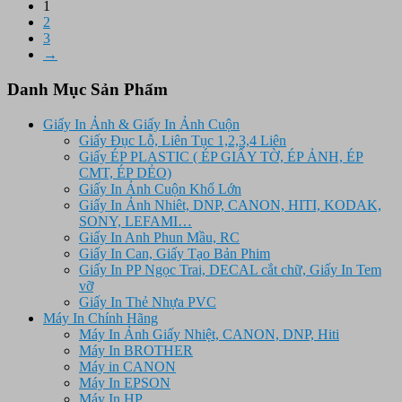
1
16.750.000 ₫.
là:
2
9.650.000 ₫.
3
→
Danh Mục Sản Phẩm
Giấy In Ảnh & Giấy In Ảnh Cuộn
Giấy Đục Lỗ, Liên Tục 1,2,3,4 Liên
Giấy ÉP PLASTIC ( ÉP GIẤY TỜ, ÉP ẢNH, ÉP
CMT, ÉP DẺO)
Giấy In Ảnh Cuộn Khổ Lớn
Giấy In Ảnh Nhiêt, DNP, CANON, HITI, KODAK,
SONY, LEFAMI…
Giấy In Anh Phun Mầu, RC
Giấy In Can, Giấy Tạo Bản Phim
Giấy In PP Ngọc Trai, DECAL cắt chữ, Giấy In Tem
vỡ
Giấy In Thẻ Nhựa PVC
Máy In Chính Hãng
Máy In Ảnh Giấy Nhiệt, CANON, DNP, Hiti
Máy In BROTHER
Máy in CANON
Máy In EPSON
Máy In HP