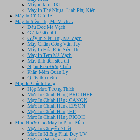
Máy in kim OKI
Máy In Thẻ Nhựa- Linh Phụ Kiện
Máy In Cũ Giá Rẻ
Máy In Siêu Thị, Mã Vạch…
Đầu Đọc Mã Vạch
Giá kệ siêu thị
Giấy In Siêu Thị, Mã Vạch
Máy Chấm Công Vân Tay
Máy In Hóa Đơn Siêu Thị
Máy In Tem Mã Vạch
Máy tính tiền siêu thị
Ngăn Kéo Đựng Tiền
Phần Mềm Quản Lý
Quầy thu ngân
Mực In Chính Hãng
Hộp Mực Tương Thích
Mực In Chính Hãng BROTHER
Mực In Chính Hãng CANON
Mực In Chính Hãng EPSON
Mực In Chính Hãng HP
Mực In Chinh Hãng RICOH
Mưc Nước Cho Máy In Phun Mầu
Mực In Chuyển Nhiêt
Mực In Không Phai, Dey UV
Mực in Pet chuyển nhiệt