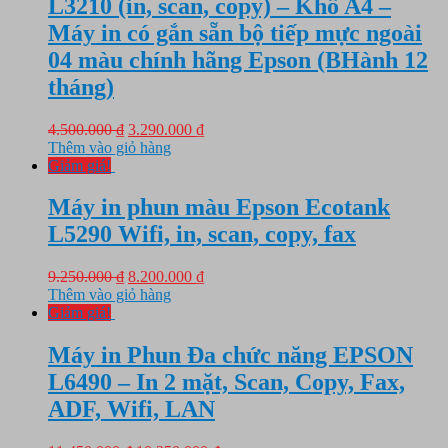
L3210 (in, scan, copy) – Khổ A4 –
Máy in có gắn sẵn bộ tiếp mực ngoài
04 màu chính hãng Epson (BHành 12
tháng)
Giá
Giá
4.500.000
₫
3.290.000
₫
gốc
hiện
Thêm vào giỏ hàng
là:
tại
Giảm giá!
4.500.000 ₫.
là:
3.290.000 ₫.
Máy in phun màu Epson Ecotank
L5290 Wifi, in, scan, copy, fax
Giá
Giá
9.250.000
₫
8.200.000
₫
gốc
hiện
Thêm vào giỏ hàng
là:
tại
Giảm giá!
9.250.000 ₫.
là:
8.200.000 ₫.
Máy in Phun Đa chức năng EPSON
L6490 – In 2 mặt, Scan, Copy, Fax,
ADF, Wifi, LAN