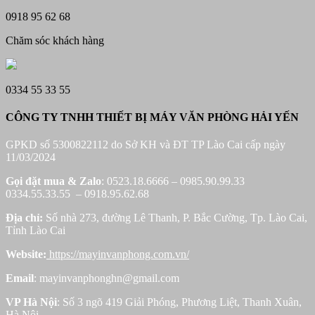
0918 95 62 68
Chăm sóc khách hàng
0334 55 33 55
CÔNG TY TNHH THIẾT BỊ MÁY VĂN PHÒNG HẢI YẾN
GPKD số 5300822112 do Sở KH và ĐT TP Lào Cai cấp ngày
11/03/2024
Gọi đặt mua &
Zalo
: 0523.18.6666 – 0985.90.99.33
0334.55.33.55 – 0918.95.62.68
Địa chỉ:
Số nhà 273, đường Lê Thanh, P. Bắc Cường, Tp. Lào Cai,
Tỉnh Lào Cai
Website:
https://mayinvanphong.com.vn/
Email
: mayinvanphonghn@gmail.com
VP Hà Nội
: Số 3 ngõ 419 Giải Phóng, Phương Liệt, Thanh Xuân,
Hà Nôi