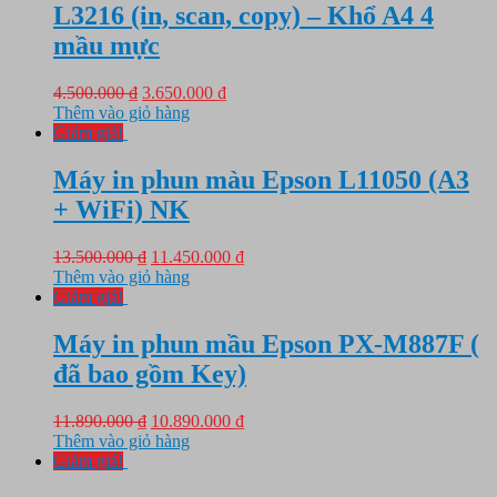
L3216 (in, scan, copy) – Khổ A4 4
mầu mực
Giá
Giá
4.500.000
₫
3.650.000
₫
gốc
hiện
Thêm vào giỏ hàng
là:
tại
Giảm giá!
4.500.000 ₫.
là:
3.650.000 ₫.
Máy in phun màu Epson L11050 (A3
+ WiFi) NK
Giá
Giá
13.500.000
₫
11.450.000
₫
gốc
hiện
Thêm vào giỏ hàng
là:
tại
Giảm giá!
13.500.000 ₫.
là:
11.450.000 ₫.
Máy in phun mầu Epson PX-M887F (
đã bao gồm Key)
Giá
Giá
11.890.000
₫
10.890.000
₫
gốc
hiện
Thêm vào giỏ hàng
là:
tại
Giảm giá!
11.890.000 ₫.
là: