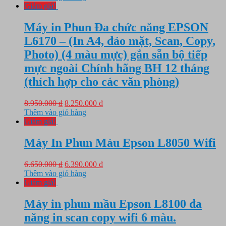
là:
tại
Giảm giá!
3.650.000 ₫.
là:
2.950.000 ₫.
Máy in Phun Đa chức năng EPSON
L6170 – (In A4, đảo mặt, Scan, Copy,
Photo) (4 màu mực) gắn sẵn bộ tiếp
mực ngoài Chính hãng BH 12 tháng
(thích hợp cho các văn phòng)
Giá
Giá
8.950.000
₫
8.250.000
₫
gốc
hiện
Thêm vào giỏ hàng
là:
tại
Giảm giá!
8.950.000 ₫.
là:
8.250.000 ₫.
Máy In Phun Màu Epson L8050 Wifi
Giá
Giá
6.650.000
₫
6.390.000
₫
gốc
hiện
Thêm vào giỏ hàng
là:
tại
Giảm giá!
6.650.000 ₫.
là:
6.390.000 ₫.
Máy in phun mầu Epson L8100 đa
năng in scan copy wifi 6 màu.