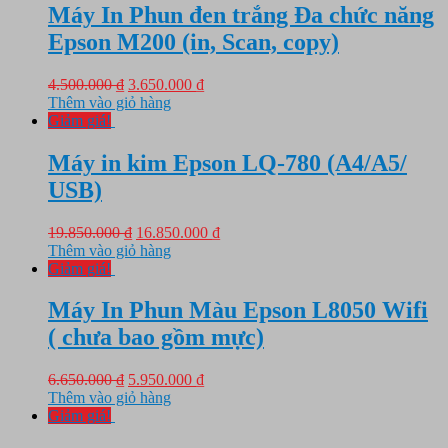
14.450.000 ₫.
Máy In Phun đen trắng Đa chức năng
Epson M200 (in, Scan, copy)
Giá
Giá
4.500.000
₫
3.650.000
₫
gốc
hiện
Thêm vào giỏ hàng
là:
tại
Giảm giá!
4.500.000 ₫.
là:
3.650.000 ₫.
Máy in kim Epson LQ-780 (A4/A5/
USB)
Giá
Giá
19.850.000
₫
16.850.000
₫
gốc
hiện
Thêm vào giỏ hàng
là:
tại
Giảm giá!
19.850.000 ₫.
là:
16.850.000 ₫.
Máy In Phun Màu Epson L8050 Wifi
( chưa bao gồm mực)
Giá
Giá
6.650.000
₫
5.950.000
₫
gốc
hiện
Thêm vào giỏ hàng
là:
tại
Giảm giá!
6.650.000 ₫.
là: