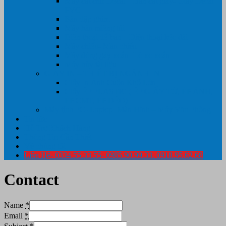
Máy cắt chữ Decal – Bàn cắt giấy- Giấy Decal
PVC
Bàn dập ghim
Máy hàn miệng túi
Điện thoại để bàn – Điện thoại kéo dài
Máy chiếu- Màn chiếu
Máy đóng gáy xoắn- Lò xo xoắn
Máy hủy tài liệu
GIẤY IN – THIẾT BỊ NGÀNH IN
Giấy In Ảnh Cuộn Khổ Lớn
Giấy ÉP PLASTIC ( ÉP GIẤY TỜ, ÉP ẢNH,
ÉP CMT, ÉP DẺO)
Máy tính PC- Laptop- Màn Hình – Máy Văn Phòng
Tin tức
Hỗ Trợ Khách Hàng
Thông Tin Cần Thiết
Về chúng tôi
Liên Hệ- 0334.55.33.55- 0985.90.99.33. 0918.95.62.68
Contact
Name
*
Email
*