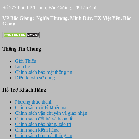
Số 273 Phố Lê Thanh, Bắc Cường, TP Lào Cai
VP Bắc Giang: Nghĩa Thượng, Minh Đức, TX Việt Yên, Bắc
Giang
Thông Tin Chung
Giới Thiệu
Liên hệ
Chính sách bảo mật thông tin
Điều khoản sử dụng
Hỗ Trợ Khách Hàng
Phương thức thanh
Chính sách xử lý khiếu nại
Chính sách vận chuyển và giao nhận
Chính sách đổi trả và hoàn tiền
Chính sách bảo hành, bảo trì
Chính sách kiểm hàng
Chính sách bảo mật thông tin