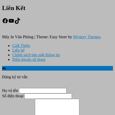
Liên Kết
Facebook
Youtube
TikTok
Máy In Văn Phòng
|
Theme: Easy Store by
Mystery Themes
.
Giới Thiệu
Liên hệ
Chính sách bảo mật thông tin
Điều khoản sử dụng
Đăng ký tư vấn
Họ và tên
Số điện thoại