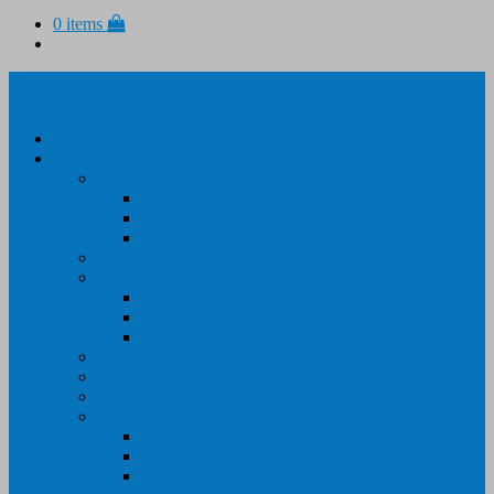
0 items
Trang Chủ
Sản Phẩm
Máy In Canon
Máy In Đa Năng
Máy In Đơn Năng
Máy In Màu
Máy In EPSON
Máy In HP
Máy In Màu
Máy In đa năng
Máy In Đơn Năng
Máy In BROTHER
Máy SCANER- CANON- HP- EPSON …
MỰC IN CHÍNH HÃNG
Thiết Bị Văn Phòng- VPP
Tư điển điện từ – Tân tư điển – Kim từ điển
Máy ép plastic – Giấy ép plastic
Máy cán màng nguội – Máy cán màng nhiệt