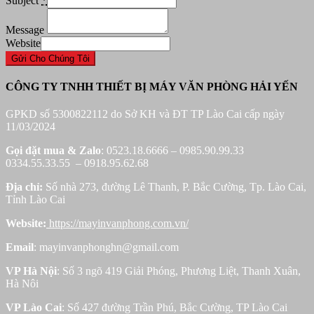
Subject
*
Message
Website
Gửi Cho Chúng Tôi
CÔNG TY TNHH THIẾT BỊ MÁY VĂN PHÒNG HẢI YẾN
GPKD số 5300822112 do Sở KH và ĐT TP Lào Cai cấp ngày
11/03/2024
Gọi đặt mua &
Zalo
: 0523.18.6666 – 0985.90.99.33
0334.55.33.55 – 0918.95.62.68
Địa chỉ:
Số nhà 273, đường Lê Thanh, P. Bắc Cường, Tp. Lào Cai,
Tỉnh Lào Cai
Website:
https://mayinvanphong.com.vn/
Email
: mayinvanphonghn@gmail.com
VP Hà Nội
: Số 3 ngõ 419 Giải Phóng, Phương Liệt, Thanh Xuân,
Hà Nôi
VP Lào Cai
: Số 427 đường Trần Phú, Bắc Cường, TP Lào Cai