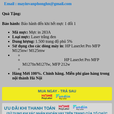
trắng
Email : mayinvanphonghn@gmail.com
IZINET
283A
Quà Tặng:
-
Dùng
Bảo hành:
Bảo hành đến khi hết mực 1 đổi 1
cho
máy
Mã mực:
Mực in 283A
in
Loại mực:
Laser trắng đen
HP
Dung lượng:
1.500 trang độ phủ 5%
LaserJet
Sử dụng cho các dòng máy in
: HP LaserJet Pro MFP
Pro
M125nw/ M125rnw
M201n/201dw,
HP
HP LaserJet Pro MFP
LaserJet
M127fn/M127fw, MFP 212w
Pro
MFP
Hàng Mới 100%. Chính hãng. Miễn phí giao hàng trong
M225dn/M225dw/
nội thành Hà Nội
HP
LaserJet
Pro
MUA NGAY - TRẢ SAU
MFP
M201n/201dw,
Canon
LBP151dw
ƯU ĐÃI KHI THANH TOÁN
Canon
(SỬ DỤNG KHI XÁC NHẬN KHOẢN VAY TRÊN TRANG CỦA TỔ CHỨC