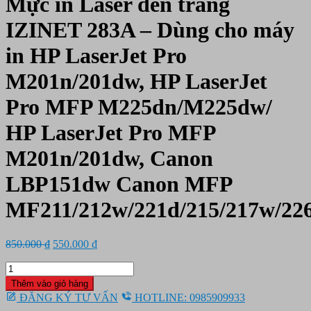
Mực in Laser đen trắng
IZINET 283A – Dùng cho máy
in HP LaserJet Pro
M201n/201dw, HP LaserJet
Pro MFP M225dn/M225dw/
HP LaserJet Pro MFP
M201n/201dw, Canon
LBP151dw Canon MFP
MF211/212w/221d/215/217w/22
Giá
Giá
850.000
₫
550.000
₫
gốc
hiện
Mực
là:
tại
in
850.000 ₫.
là:
Thêm vào giỏ hàng
Laser
550.000 ₫.
ĐĂNG KÝ TƯ VẤN
HOTLINE: 0985909933
đen