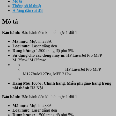
Mô tả
Thông số kĩ thuật
Hướng dẫn cài đặt
Mô tả
Bảo hành:
Bảo hành đến khi hết mực 1 đổi 1
Mã mực:
Mực in 283A
Loại mực:
Laser trắng đen
Dung lượng:
1.500 trang độ phủ 5%
Sử dụng cho các dòng máy in
: HP LaserJet Pro MFP
M125nw/ M125rnw
HP LaserJet Pro MFP
M127fn/M127fw, MFP 212w
Hàng Mới 100%. Chính hãng. Miễn phí giao hàng trong
nội thành Hà Nội
Bảo hành:
Bảo hành đến khi hết mực 1 đổi 1
Mã mực:
Mực in 283A
Loại mực:
Laser trắng đen
Dung lượng:
1.500 trang độ phủ 5%