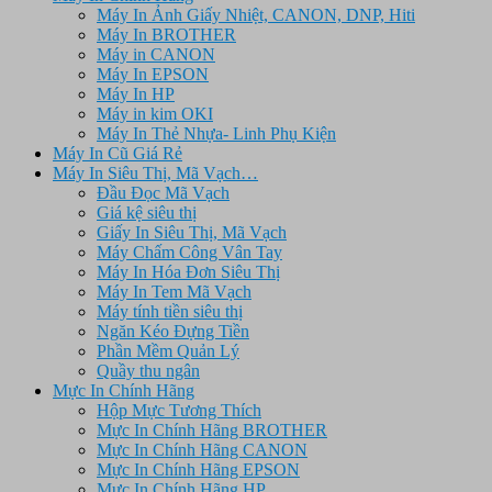
Máy In Ảnh Giấy Nhiệt, CANON, DNP, Hiti
Máy In BROTHER
Máy in CANON
Máy In EPSON
Máy In HP
Máy in kim OKI
Máy In Thẻ Nhựa- Linh Phụ Kiện
Máy In Cũ Giá Rẻ
Máy In Siêu Thị, Mã Vạch…
Đầu Đọc Mã Vạch
Giá kệ siêu thị
Giấy In Siêu Thị, Mã Vạch
Máy Chấm Công Vân Tay
Máy In Hóa Đơn Siêu Thị
Máy In Tem Mã Vạch
Máy tính tiền siêu thị
Ngăn Kéo Đựng Tiền
Phần Mềm Quản Lý
Quầy thu ngân
Mực In Chính Hãng
Hộp Mực Tương Thích
Mực In Chính Hãng BROTHER
Mực In Chính Hãng CANON
Mực In Chính Hãng EPSON
Mực In Chính Hãng HP