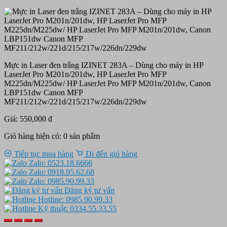
Mực in Laser đen trắng IZINET 283A – Dùng cho máy in HP
LaserJet Pro M201n/201dw, HP LaserJet Pro MFP
M225dn/M225dw/ HP LaserJet Pro MFP M201n/201dw, Canon
LBP151dw Canon MFP
MF211/212w/221d/215/217w/226dn/229dw
Giá: 550,000 đ
Giỏ hàng hiện có:
0
sản phẩm
Tiếp tục mua hàng
Đi đến giỏ hàng
Zalo: 0523.18.6666
Zalo: 0918.95.62.68
Zalo: 0985.90.99.33
Đăng ký tư vấn
Hotline: 0985.90.99.33
Kỹ thuật: 0334.55.33.55