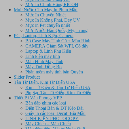
Mực In Chinh Hãng RICOH
Mưc Nước Cho Máy In Phun Mầu
Mực In Chuyển Nhiêt
Mực In Không Phai, Dey UV
Mực in Pet chuyển nhiệt
Mực Nước Hàn Quốc, Mỹ, Trung
PC , Laptop, Linh Kiện, Camera
Bộ Case Máy Tính Cũ + Màn Hình
CAMERA Giám Sát WFI, Có dây
Laptop & Linh Phụ Kiện
Linh kiện máy tính
Màn Hình Máy Tính
Máy Tính Đồng Bộ
Phần mềm máy tính bản Quyền
Slider Product
Tân Từ Điển, Kim Từ Điển USA
Kim Từ Điên & Tân Từ Điển USA
Pin,Sạc Tân Từ Điển, Kim Từ Điển
Thiết Bị Văn Phòng- VPP
Bàn dập ghim các loại
Điện Thoại Bàn & ĐT Kéo Dài
Giấy in các loại- Decal- Bìa Mầu
LINH KIỆN PHOTOCOPY
Máy Chiếu – Màn Chiếu
Máy đếm tiền- Vật tư Ngân Quỹ