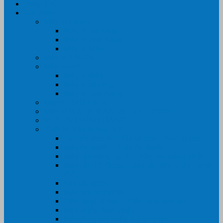
Trang Chủ
Sản Phẩm
Máy In Canon
Máy In Đa Năng
Máy In Đơn Năng
Máy In Màu
Máy In EPSON
Máy In HP
Máy In Màu
Máy In đa năng
Máy In Đơn Năng
Máy In BROTHER
Máy SCANER- CANON- HP- EPSON …
MỰC IN CHÍNH HÃNG
Thiết Bị Văn Phòng- VPP
Tư điển điện từ – Tân tư điển – Kim từ điển
Máy ép plastic – Giấy ép plastic
Máy cán màng nguội – Máy cán màng nhiệt
Máy cắt chữ Decal – Bàn cắt giấy- Giấy Decal
PVC
Bàn dập ghim
Máy hàn miệng túi
Điện thoại để bàn – Điện thoại kéo dài
Máy chiếu- Màn chiếu
Máy đóng gáy xoắn- Lò xo xoắn