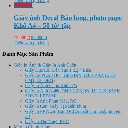
gốc
hiện
Thêm vào giỏ hàng
là:
tại
Giảm giá!
8.650.000 ₫.
là:
7.250.000 ₫.
Giấy ảnh Decal Bảo long, photo pape
Khổ A4 – 50 tờ/ tập
Giá
Giá
75.000
₫
65.000
₫
gốc
hiện
Thêm vào giỏ hàng
là:
tại
75.000 ₫.
là:
Danh Mục Sản Phẩm
65.000 ₫.
Giấy In Ảnh & Giấy In Ảnh Cuộn
Giấy Đục Lỗ, Liên Tục 1,2,3,4 Liên
Giấy ÉP PLASTIC ( ÉP GIẤY TỜ, ÉP ẢNH, ÉP
CMT, ÉP DẺO)
Giấy In Ảnh Cuộn Khổ Lớn
Giấy In Ảnh Nhiêt, DNP, CANON, HITI, KODAK,
SONY, LEFAMI…
Giấy In Anh Phun Mầu, RC
Giấy In Can, Giấy Tạo Bản Phim
Giấy In PP Ngọc Trai, DECAL cắt chữ, Giấy In Tem
vỡ
Giấy In Thẻ Nhựa PVC
Máy In Chính Hãng