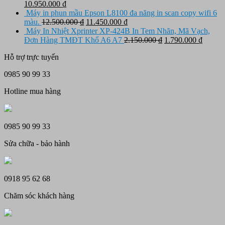
Giá
3.150.000 ₫.
là:
Giá
tại
10.950.000
₫
gốc
4.850.000 ₫.
hiện
là:
Máy in phun mầu Epson L8100 đa năng in scan copy wifi 6
là:
tại
Giá
4.150.000 ₫.
Giá
màu.
12.500.000
₫
11.450.000
₫
11.650.000 ₫.
là:
gốc
hiện
Máy In Nhiệt Xprinter XP-424B In Tem Nhãn, Mã Vạch,
10.950.000 ₫.
là:
tại
Giá
Giá
Đơn Hàng TMĐT Khổ A6 A7
2.150.000
₫
1.790.000
₫
12.500.000 ₫.
là:
gốc
hiện
Hỗ trợ trực tuyến
11.450.000 ₫.
là:
tại
2.150.000 ₫.
là:
0985 90 99 33
1.790.
Hotline mua hàng
0985 90 99 33
Sửa chữa - bảo hành
0918 95 62 68
Chăm sóc khách hàng