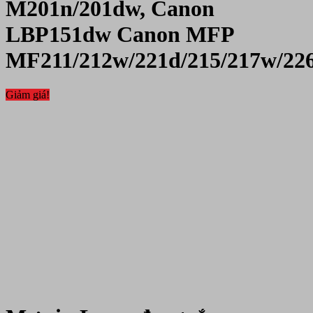
M201n/201dw, Canon
LBP151dw Canon MFP
MF211/212w/221d/215/217w/22
Giảm giá!