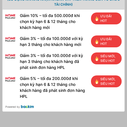
MFP
TÀI CHÍNH)
MF211/212w/221d/215/217w/226dn/229dw
số
Giảm 10% – tối đa 500.000đ khi
ƯU ĐÃI
lượng
HOT
chọn kỳ hạn 6 & 12 tháng cho
khách hàng mới
Giảm 3% – tối đa 100.000đ với kỳ
ƯU ĐÃI
HOT
hạn 3 tháng cho khách hàng mới
Giảm 3% – tối đa 100.000đ với kỳ
SIÊU MỚI,
SIÊU HOT
hạn 3 tháng cho khách hàng đã
phát sinh đơn hàng HPL
Giảm 5% – tối đa 200.000đ khi
SIÊU MỚI,
SIÊU HOT
chọn kỳ hạn 6 & 12 tháng cho
khách hàng đã phát sinh đơn hàng
HPL
Powered by