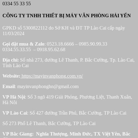
0334 55 33 55
CÔNG TY TNHH THIẾT BỊ MÁY VĂN PHÒNG HẢI YẾN
GPKD số 5300822112 do Sở KH và ĐT TP Lào Cai cấp ngày
11/03/2024
Gọi đặt mua &
Zalo
: 0523.18.6666 – 0985.90.99.33
0334.55.33.55 – 0918.95.62.68
Địa chỉ:
Số nhà 273, đường Lê Thanh, P. Bắc Cường, Tp. Lào Cai,
Tỉnh Lào Cai
Website:
https://mayinvanphong.com.vn/
Email
: mayinvanphonghn@gmail.com
VP Hà Nội
: Số 3 ngõ 419 Giải Phóng, Phương Liệt, Thanh Xuân,
Hà Nôi
VP Lào Cai
: Số 427 đường Trần Phú, Bắc Cường, TP Lào Cai
Số 273 Phố Lê Thanh, Bắc Cường, TP Lào Cai
VP Bắc Giang: Nghĩa Thượng, Minh Đức, TX Việt Yên, Bắc