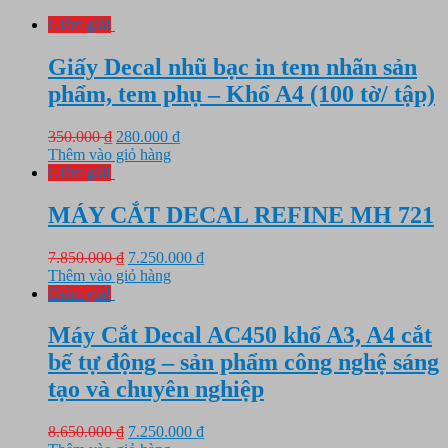
Giảm giá!
Giấy Decal nhũ bạc in tem nhãn sản
phẩm, tem phụ – Khổ A4 (100 tờ/ tập)
Giá
Giá
350.000
₫
280.000
₫
gốc
hiện
Thêm vào giỏ hàng
là:
tại
Giảm giá!
350.000 ₫.
là:
280.000 ₫.
MÁY CẮT DECAL REFINE MH 721
Giá
Giá
7.850.000
₫
7.250.000
₫
gốc
hiện
Thêm vào giỏ hàng
là:
tại
Giảm giá!
7.850.000 ₫.
là:
7.250.000 ₫.
Máy Cắt Decal AC450 khổ A3, A4 cắt
bế tự động – sản phẩm công nghệ sáng
tạo và chuyên nghiệp
Giá
Giá
8.650.000
₫
7.250.000
₫