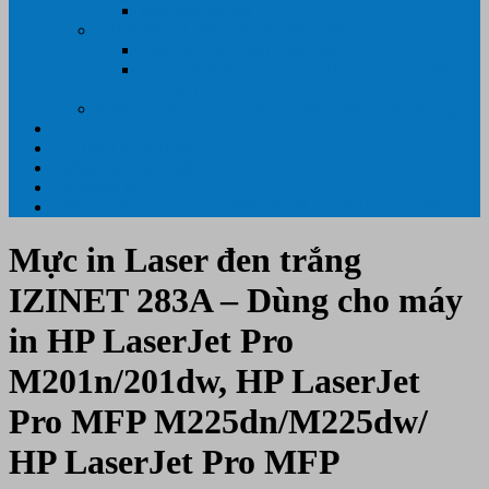
Máy hủy tài liệu
GIẤY IN – THIẾT BỊ NGÀNH IN
Giấy In Ảnh Cuộn Khổ Lớn
Giấy ÉP PLASTIC ( ÉP GIẤY TỜ, ÉP ẢNH,
ÉP CMT, ÉP DẺO)
Máy tính PC- Laptop- Màn Hình – Máy Văn Phòng
Tin tức
Hỗ Trợ Khách Hàng
Thông Tin Cần Thiết
Về chúng tôi
Liên Hệ- 0334.55.33.55- 0985.90.99.33. 0918.95.62.68
Mực in Laser đen trắng
IZINET 283A – Dùng cho máy
in HP LaserJet Pro
M201n/201dw, HP LaserJet
Pro MFP M225dn/M225dw/
HP LaserJet Pro MFP