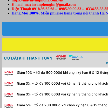
https://mayinvanphong.com.vn/
04
E-mail: mayinvanphonghn@gmail.com
mầu
Điện Thoại: 0918.95.62.68 – 0985.90.99.33 – 0334.55.33.5
chính
Hàng Mới 100%. Miễn phí giao hàng trong nội thành Hà N
hãng
Epson
(BHành
12
tháng)
số
lượng
ƯU ĐÃI KHI THANH TOÁN
(
Giảm 10% – tối đa 500.000đ khi chọn kỳ hạn 6 & 12 thá
Giảm 3% – tối đa 100.000đ với kỳ hạn 3 tháng cho khác
Giảm 3% – tối đa 100.000đ với kỳ hạn 3 tháng cho khác
Giảm 5% – tối đa 200.000đ khi chọn kỳ hạn 6 & 12 thán