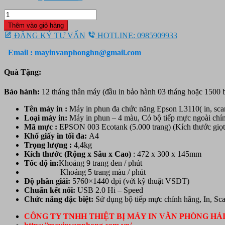
gốc
hiện
Máy
là:
tại
in
4.850.000 ₫.
là:
Thêm vào giỏ hàng
Phun
4.150.000 ₫.
ĐĂNG KÝ TƯ VẤN
HOTLINE: 0985909933
màu
Đa
Email : mayinvanphonghn@gmail.com
năng
Epson
Quà Tặng:
L3110
(in,
Bảo hành:
12 tháng thân máy (đầu in bảo hành 03 tháng hoặc 1500 b
scan,
copy)
Tên máy in :
Máy in phun đa chức năng Epson L3110( in, sca
-
Loại máy in:
Máy in phun – 4 màu, Có bộ tiếp mực ngoài chí
Khổ
Mã mực :
EPSON
003 Ecotank (5.000 trang) (Kích thước giọt
A4
Khổ giấy in tối đa:
A4
-
Trọng lượng :
4,4kg
Máy
Kích thước (Rộng x Sâu x Cao)
: 472 x 300 x 145mm
in
Tốc độ in:
Khoảng 9 trang đen / phút
có
Khoảng 5 trang màu / phút
gắn
Độ phân giải:
5760×1440 dpi (với kỹ thuật VSDT)
sẵn
Chuẩn kết nối:
USB 2.0 Hi – Speed
bộ
Chức năng đặc biệt:
Sử dụng bộ tiếp mực chính hãng, In, Sc
tiếp
mực
CÔNG TY TNHH THIỆT BỊ MÁY IN VĂN PHÒNG HẢ
ngoài