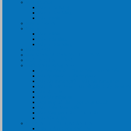
Máy In Canon
Máy In Đa Năng
Máy In Đơn Năng
Máy In Màu
Máy In EPSON
Máy In HP
Máy In Màu
Máy In đa năng
Máy In Đơn Năng
Máy In BROTHER
Máy SCANER- CANON- HP- EPSON …
MỰC IN CHÍNH HÃNG
Thiết Bị Văn Phòng- VPP
Tư điển điện từ – Tân tư điển – Kim từ điển
Máy ép plastic – Giấy ép plastic
Máy cán màng nguội – Máy cán màng nhiệt
Máy cắt chữ Decal – Bàn cắt giấy- Giấy Decal P
Bàn dập ghim
Máy hàn miệng túi
Điện thoại để bàn – Điện thoại kéo dài
Máy chiếu- Màn chiếu
Máy đóng gáy xoắn- Lò xo xoắn
Máy hủy tài liệu
GIẤY IN – THIẾT BỊ NGÀNH IN
Giấy In Ảnh Cuộn Khổ Lớn