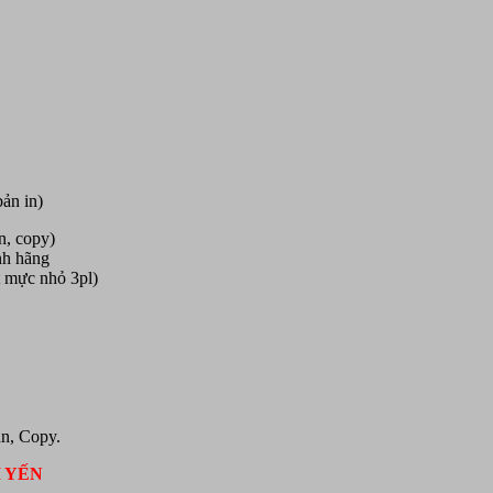
ản in)
n, copy)
nh hãng
 mực nhỏ 3pl)
an, Copy.
I YẾN