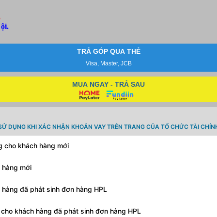
5
ội.
TRẢ GÓP QUA THẺ
Visa, Master, JCB
MUA NGAY - TRẢ SAU
SỬ DỤNG KHI XÁC NHẬN KHOẢN VAY TRÊN TRANG CỦA TỔ CHỨC TÀI CHÍN
ng cho khách hàng mới
h hàng mới
h hàng đã phát sinh đơn hàng HPL
g cho khách hàng đã phát sinh đơn hàng HPL