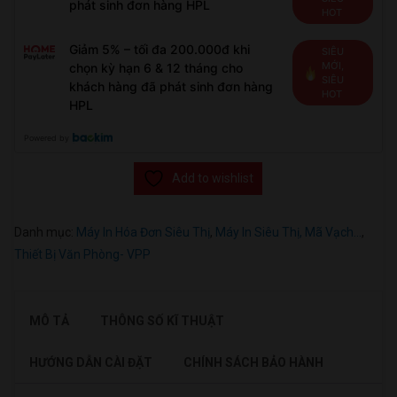
phát sinh đơn hàng HPL
HOT
Giảm 5% – tối đa 200.000đ khi
SIÊU
MỚI,
chọn kỳ hạn 6 & 12 tháng cho
SIÊU
khách hàng đã phát sinh đơn hàng
HOT
HPL
Powered by
Add to wishlist
Danh mục:
Máy In Hóa Đơn Siêu Thị
,
Máy In Siêu Thị, Mã Vạch...
,
Thiết Bị Văn Phòng- VPP
MÔ TẢ
THÔNG SỐ KĨ THUẬT
HƯỚNG DẪN CÀI ĐẶT
CHÍNH SÁCH BẢO HÀNH