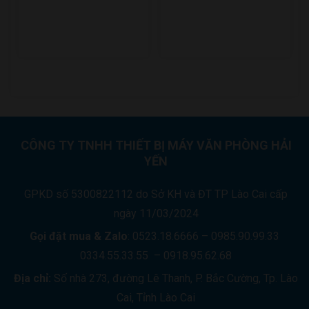
8.950.000 ₫.
LÀ:
1.450.000 ₫.
LÀ:
8.350.000 ₫.
1.050.000
CÔNG TY TNHH THIẾT BỊ MÁY VĂN PHÒNG HẢI
YẾN
GPKD số 5300822112 do Sở KH và ĐT TP Lào Cai cấp
ngày 11/03/2024
Gọi đặt mua &
Zalo
: 0523.18.6666 – 0985.90.99.33
0334.55.33.55 – 0918.95.62.68
Địa chỉ:
Số nhà 273, đường Lê Thanh, P. Bắc Cường, Tp. Lào
Cai, Tỉnh Lào Cai