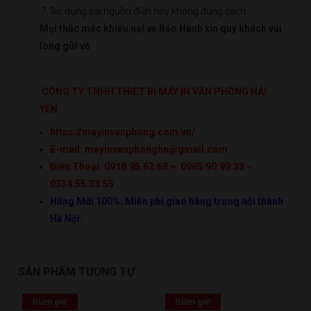
Sử dụng sai nguồn điện hay không đúng cách
Mọi thắc mắc khiếu nại về Bảo Hành xin quý khách vui
lòng gửi về
CÔNG TY TNHH THIỆT BỊ MÁY IN VĂN PHÒNG HẢI
YẾN
https://mayinvanphong.com.vn/
E-mail: mayinvanphonghn@gmail.com
Điện Thoại: 0918.95.62.68 – 0985.90.99.33 –
0334.55.33.55
Hàng Mới 100%. Miễn phí giao hàng trong nội thành
Hà Nội.
SẢN PHẨM TƯƠNG TỰ
Giảm giá!
Giảm giá!