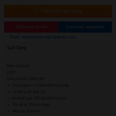
GỐC
HIỆN
Máy
Thêm vào giỏ hàng
LÀ:
TẠI
in
1.850.000 ₫.
LÀ:
hóa
1.650.000 ₫.
đơn
ĐĂNG KÝ TƯ VẤN
HOTLINE: 0985909933
Xprinter
Email : mayinvanphonghn@gmail.com
XP-
Q200H
Quà Tặng:
(máy
in
bill
Năm sản xuất:
nhiệt)
2022
số
Cổng kết nối: USB+LAN
lượng
Công nghệ in: Truyền nhiệt trực tiếp
Tự động cắt giấy: Có
Độ phân giải: 203 dpi (8dots/mm)
Tốc độ in: 200mm/giây
Hãng sx: Xprinter