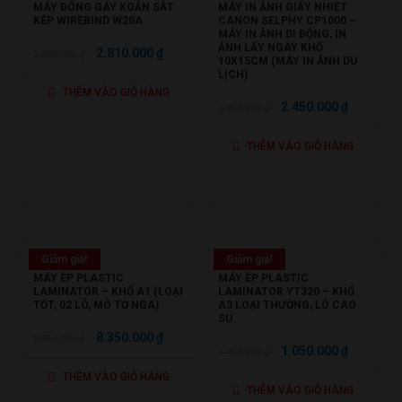
MÁY ĐÓNG GÁY XOẮN SẮT
MÁY IN ẢNH GIẤY NHIỆT
KÉP WIREBIND W20A
CANON SELPHY CP1000 –
MÁY IN ẢNH DI ĐỘNG, IN
ẢNH LẤY NGAY KHỔ
GIÁ
GIÁ
2.810.000
₫
2.950.000
₫
10X15CM (MÁY IN ẢNH DU
GỐC
HIỆN
LỊCH)
THÊM VÀO GIỎ HÀNG
LÀ:
TẠI
GIÁ
GIÁ
2.450.000
₫
2.850.000
₫
2.950.000 ₫.
LÀ:
GỐC
HIỆN
2.810.000 ₫.
THÊM VÀO GIỎ HÀNG
LÀ:
TẠI
2.850.000 ₫.
LÀ:
2.450.000
Giảm giá!
Giảm giá!
MÁY ÉP PLASTIC
MÁY ÉP PLASTIC
LAMINATOR – KHỔ A1 (LOẠI
LAMINATOR YT320 – KHỔ
TỐT, 02 LÔ, MÔ TƠ NGA)
A3 LOẠI THƯỜNG, LÔ CAO
SU
GIÁ
GIÁ
8.350.000
₫
8.950.000
₫
GIÁ
GIÁ
1.050.000
₫
1.450.000
₫
GỐC
HIỆN
GỐC
HIỆN
THÊM VÀO GIỎ HÀNG
LÀ:
TẠI
THÊM VÀO GIỎ HÀNG
LÀ:
TẠI