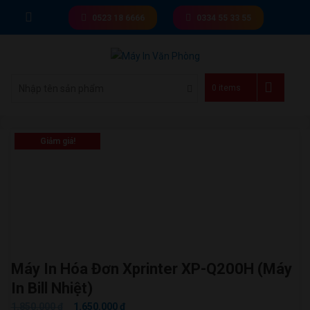
Skip
0523 18 6666
0334 55 33 55
to
content
Giá tốt nhất thị trường
0 items
Giảm giá!
Máy In Hóa Đơn Xprinter XP-Q200H (máy
In Bill Nhiệt)
GIÁ
GIÁ
1.850.000
₫
1.650.000
₫