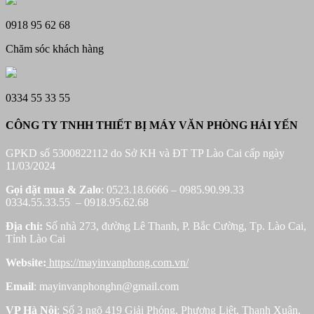
0918 95 62 68
Chăm sóc khách hàng
0334 55 33 55
CÔNG TY TNHH THIẾT BỊ MÁY VĂN PHÒNG HẢI YẾN
GPKD số 5300822112 do Sở KH và ĐT TP Lào Cai cấp ngày
11/03/2024
Gọi đặt mua &
Zalo
: 0523.18.6666 – 0985.90.99.33
0334.55.33.55 – 0918.95.62.68
Địa chỉ:
Số nhà 273, đường Lê Thanh, P. Bắc Cường, Tp. Lào Cai,
Tỉnh Lào Cai
Website:
https://mayinvanphong.com.vn/
Email
: mayinvanphonghn@gmail.com
VP Hà Nội
: Số 3 ngõ 419 Giải Phóng, Phương Liệt, Thanh Xuân,