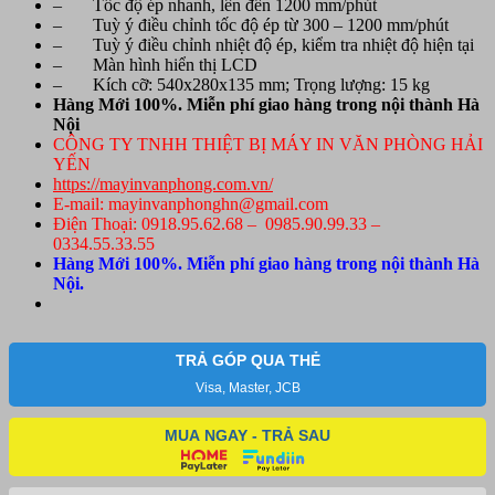
– Tốc độ ép nhanh, lên đến 1200 mm/phút
ép
– Tuỳ ý điều chỉnh tốc độ ép từ 300 – 1200 mm/phút
số
– Tuỳ ý điều chỉnh nhiệt độ ép, kiểm tra nhiệt độ hiện tại
lượng
– Màn hình hiển thị LCD
– Kích cỡ: 540x280x135 mm; Trọng lượng: 15 kg
Hàng Mới 100%. Miễn phí giao hàng trong nội thành Hà
Nội
CÔNG TY TNHH THIỆT BỊ MÁY IN VĂN PHÒNG HẢI
YẾN
https://mayinvanphong.com.vn/
E-mail: mayinvanphonghn@gmail.com
Điện Thoại: 0918.95.62.68 – 0985.90.99.33 –
0334.55.33.55
Hàng Mới 100%. Miễn phí giao hàng trong nội thành Hà
Nội.
TRẢ GÓP QUA THẺ
Visa, Master, JCB
MUA NGAY - TRẢ SAU