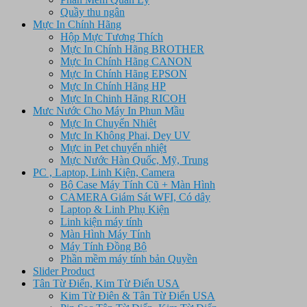
Quầy thu ngân
Mực In Chính Hãng
Hộp Mực Tương Thích
Mực In Chính Hãng BROTHER
Mực In Chính Hãng CANON
Mực In Chính Hãng EPSON
Mực In Chính Hãng HP
Mực In Chinh Hãng RICOH
Mưc Nước Cho Máy In Phun Mầu
Mực In Chuyển Nhiêt
Mực In Không Phai, Dey UV
Mực in Pet chuyển nhiệt
Mực Nước Hàn Quốc, Mỹ, Trung
PC , Laptop, Linh Kiện, Camera
Bộ Case Máy Tính Cũ + Màn Hình
CAMERA Giám Sát WFI, Có dây
Laptop & Linh Phụ Kiện
Linh kiện máy tính
Màn Hình Máy Tính
Máy Tính Đồng Bộ
Phần mềm máy tính bản Quyền
Slider Product
Tân Từ Điển, Kim Từ Điển USA
Kim Từ Điên & Tân Từ Điển USA