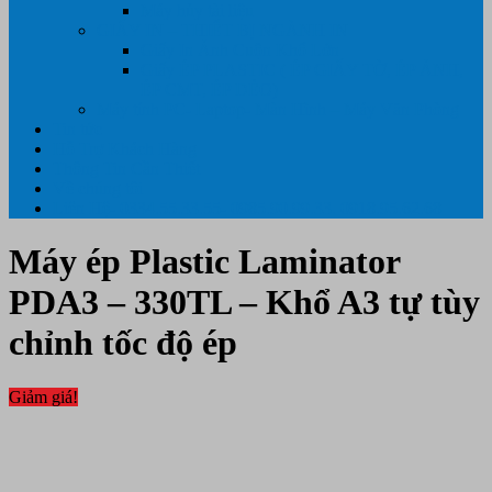
Máy hủy tài liệu
GIẤY IN – THIẾT BỊ NGÀNH IN
Giấy In Ảnh Cuộn Khổ Lớn
Giấy ÉP PLASTIC ( ÉP GIẤY TỜ, ÉP ẢNH,
ÉP CMT, ÉP DẺO)
Máy tính PC- Laptop- Màn Hình – Máy Văn Phòng
Tin tức
Hỗ Trợ Khách Hàng
Thông Tin Cần Thiết
Về chúng tôi
Liên Hệ- 0334.55.33.55- 0985.90.99.33. 0918.95.62.68
Máy ép Plastic Laminator
PDA3 – 330TL – Khổ A3 tự tùy
chỉnh tốc độ ép
Giảm giá!