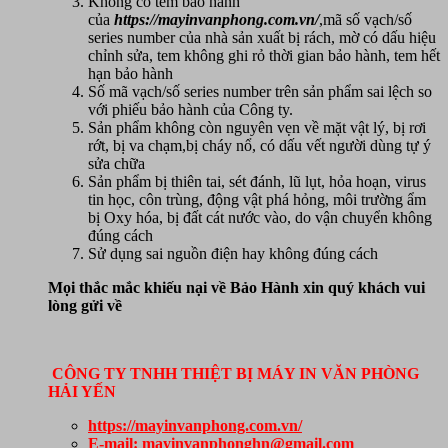
Không có tem bảo hành
của
https://mayinvanphong.com.vn/
,mã số vạch/số
series number của nhà sản xuất bị rách, mờ có dấu hiệu
chỉnh sửa, tem không ghi rỏ thời gian bảo hành, tem hết
hạn bảo hành
Số mã vạch/số series number trên sản phẩm sai lệch so
với phiếu bảo hành của Công ty.
Sản phẩm không còn nguyên vẹn về mặt vật lý, bị rơi
rớt, bị va chạm,bị cháy nổ, có dấu vết người dùng tự ý
sửa chữa
Sản phẩm bị thiên tai, sét đánh, lũ lụt, hỏa hoạn, virus
tin học, côn trùng, động vật phá hỏng, môi trường ẩm
bị Oxy hóa, bị đất cát nước vào, do vận chuyển không
đúng cách
Sử dụng sai nguồn điện hay không đúng cách
Mọi thắc mắc khiếu nại về Bảo Hành xin quý khách vui
lòng gửi về
CÔNG TY TNHH THIỆT BỊ MÁY IN VĂN PHÒNG
HẢI YẾN
https://mayinvanphong.com.vn/
E-mail: mayinvanphonghn@gmail.com