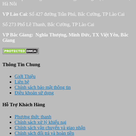
Hà Nôi
VP Lào Cai
: Số 427 đường Trần Phú, Bắc Cường, TP Lào Cai
Số 273 Phố Lê Thanh, Bắc Cường, TP Lào Cai
VP Bắc Giang: Nghĩa Thượng, Minh Đức, TX Việt Yên, Bắc
Giang
Thông Tin Chung
Giới Thiệu
Liên hệ
Chính sách bảo mật thông tin
Điều khoản sử dụng
Hỗ Trợ Khách Hàng
Phương thức thanh
Chính sách xử lý khiếu nại
Chính sách vận chuyển và giao nhận
Chính sách đổi trả và hoàn tiền