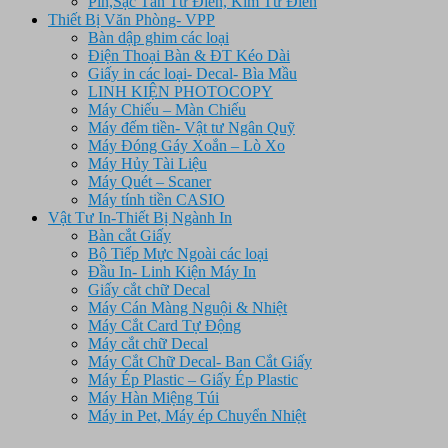
Pin,Sạc Tân Từ Điển, Kim Từ Điển
Thiết Bị Văn Phòng- VPP
Bàn dập ghim các loại
Điện Thoại Bàn & ĐT Kéo Dài
Giấy in các loại- Decal- Bìa Mầu
LINH KIỆN PHOTOCOPY
Máy Chiếu – Màn Chiếu
Máy đếm tiền- Vật tư Ngân Quỹ
Máy Đóng Gáy Xoắn – Lò Xo
Máy Hủy Tài Liệu
Máy Quét – Scaner
Máy tính tiền CASIO
Vật Tư In-Thiết Bị Ngành In
Bàn cắt Giấy
Bộ Tiếp Mực Ngoài các loại
Đầu In- Linh Kiện Máy In
Giấy cắt chữ Decal
Máy Cán Màng Nguội & Nhiệt
Máy Cắt Card Tự Động
Máy cắt chữ Decal
Máy Cắt Chữ Decal- Ban Cắt Giấy
Máy Ép Plastic – Giấy Ép Plastic
Máy Hàn Miệng Túi
Máy in Pet, Máy ép Chuyển Nhiệt