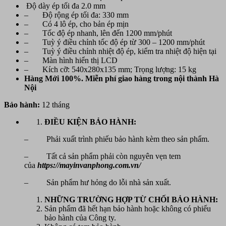
Độ dày ép tối đa 2.0 mm
– Độ rộng ép tối đa: 330 mm
– Có 4 lô ép, cho bản ép mịn
– Tốc độ ép nhanh, lên đến 1200 mm/phút
– Tuỳ ý điều chỉnh tốc độ ép từ 300 – 1200 mm/phút
– Tuỳ ý điều chỉnh nhiệt độ ép, kiểm tra nhiệt độ hiện tại
– Màn hình hiển thị LCD
– Kích cỡ: 540x280x135 mm; Trọng lượng: 15 kg
Hàng Mới 100%. Miễn phí giao hàng trong nội thành Hà
Nội
Bảo hành:
12 tháng
ĐIỀU KIỆN BẢO HÀNH:
– Phải xuất trình phiếu bảo hành kèm theo sản phẩm.
– Tất cả sản phẩm phải còn nguyên vẹn tem
của
https://mayinvanphong.com.vn/
– Sản phẩm hư hỏng do lỗi nhà sản xuất.
NHỮNG TRƯỜNG HỢP TỪ CHỐI BẢO HÀNH:
Sản phẩm đã hết hạn bảo hành hoặc không có phiếu
bảo hành của Công ty.