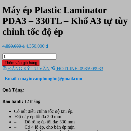
Máy ép Plastic Laminator
PDA3 – 330TL – Khổ A3 tự tùy
chỉnh tốc độ ép
Giá
Giá
4.890.000
₫
4.350.000
₫
gốc
hiện
Máy
là:
tại
ép
4.890.000 ₫.
là:
Thêm vào giỏ hàng
Plastic
4.350.000 ₫.
ĐĂNG KÝ TƯ VẤN
HOTLINE: 0985909933
Laminator
PDA3
Email : mayinvanphonghn@gmail.com
-
330TL
Quà Tặng:
-
Khổ
Bảo hành:
12 tháng
A3
tự
Có nút điều chỉnh tốc độ khi ép.
tùy
Độ dày ép tối đa 2.0 mm
chỉnh
– Độ rộng ép tối đa: 330 mm
tốc
– Có 4 lô ép, cho bản ép mịn
độ