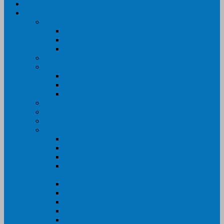
Trang Chủ
Sản Phẩm
Máy In Canon
Máy In Đa Năng
Máy In Đơn Năng
Máy In Màu
Máy In EPSON
Máy In HP
Máy In Màu
Máy In đa năng
Máy In Đơn Năng
Máy In BROTHER
Máy SCANER- CANON- HP- EPSON …
MỰC IN CHÍNH HÃNG
Thiết Bị Văn Phòng- VPP
Tư điển điện từ – Tân tư điển – Kim từ điển
Máy ép plastic – Giấy ép plastic
Máy cán màng nguội – Máy cán màng nhiệt
Máy cắt chữ Decal – Bàn cắt giấy- Giấy Decal
PVC
Bàn dập ghim
Máy hàn miệng túi
Điện thoại để bàn – Điện thoại kéo dài
Máy chiếu- Màn chiếu
Máy đóng gáy xoắn- Lò xo xoắn