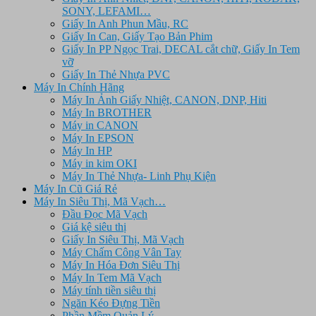
SONY, LEFAMI…
Giấy In Anh Phun Mầu, RC
Giấy In Can, Giấy Tạo Bản Phim
Giấy In PP Ngọc Trai, DECAL cắt chữ, Giấy In Tem
vỡ
Giấy In Thẻ Nhựa PVC
Máy In Chính Hãng
Máy In Ảnh Giấy Nhiệt, CANON, DNP, Hiti
Máy In BROTHER
Máy in CANON
Máy In EPSON
Máy In HP
Máy in kim OKI
Máy In Thẻ Nhựa- Linh Phụ Kiện
Máy In Cũ Giá Rẻ
Máy In Siêu Thị, Mã Vạch…
Đầu Đọc Mã Vạch
Giá kệ siêu thị
Giấy In Siêu Thị, Mã Vạch
Máy Chấm Công Vân Tay
Máy In Hóa Đơn Siêu Thị
Máy In Tem Mã Vạch
Máy tính tiền siêu thị
Ngăn Kéo Đựng Tiền
Phần Mềm Quản Lý