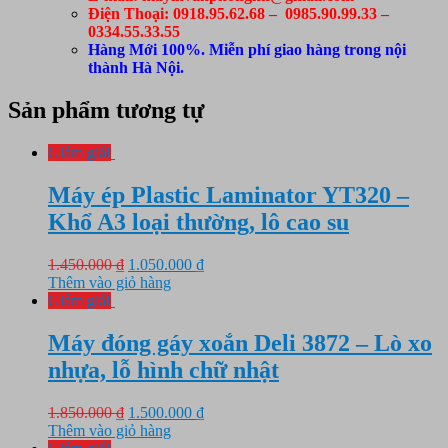
Điện Thoại: 0918.95.62.68 – 0985.90.99.33 –
0334.55.33.55
Hàng Mới 100%. Miễn phí giao hàng trong nội
thành Hà Nội.
Sản phẩm tương tự
Giảm giá!
Máy ép Plastic Laminator YT320 –
Khổ A3 loại thường, lô cao su
Giá
Giá
1.450.000
₫
1.050.000
₫
gốc
hiện
Thêm vào giỏ hàng
là:
tại
Giảm giá!
1.450.000 ₫.
là:
1.050.000 ₫.
Máy đóng gáy xoắn Deli 3872 – Lò xo
nhựa, lỗ hình chữ nhật
Giá
Giá
1.850.000
₫
1.500.000
₫
gốc
hiện
Thêm vào giỏ hàng
là:
tại