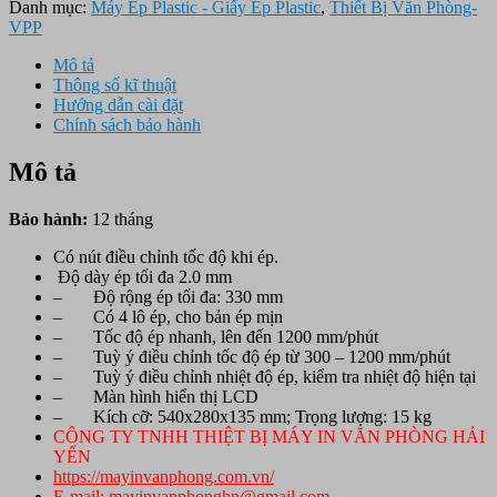
Danh mục:
Máy Ép Plastic - Giấy Ép Plastic
,
Thiết Bị Văn Phòng-
VPP
Mô tả
Thông số kĩ thuật
Hướng dẫn cài đặt
Chính sách bảo hành
Mô tả
Bảo hành:
12 tháng
Có nút điều chỉnh tốc độ khi ép.
Độ dày ép tối đa 2.0 mm
– Độ rộng ép tối đa: 330 mm
– Có 4 lô ép, cho bản ép mịn
– Tốc độ ép nhanh, lên đến 1200 mm/phút
– Tuỳ ý điều chỉnh tốc độ ép từ 300 – 1200 mm/phút
– Tuỳ ý điều chỉnh nhiệt độ ép, kiểm tra nhiệt độ hiện tại
– Màn hình hiển thị LCD
– Kích cỡ: 540x280x135 mm; Trọng lượng: 15 kg
CÔNG TY TNHH THIỆT BỊ MÁY IN VĂN PHÒNG HẢI
YẾN
https://mayinvanphong.com.vn/
E-mail: mayinvanphonghn@gmail.com