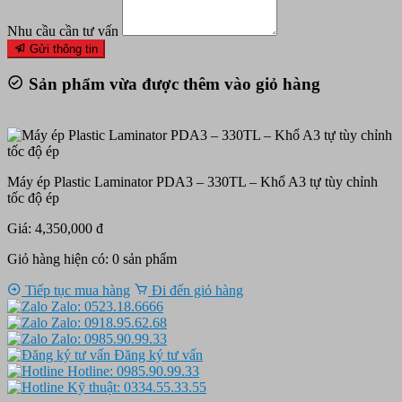
Nhu cầu cần tư vấn
Gửi thông tin
Sản phẩm vừa được thêm vào giỏ hàng
Máy ép Plastic Laminator PDA3 – 330TL – Khổ A3 tự tùy chỉnh
tốc độ ép
Giá: 4,350,000 đ
Giỏ hàng hiện có:
0
sản phẩm
Tiếp tục mua hàng
Đi đến giỏ hàng
Zalo: 0523.18.6666
Zalo: 0918.95.62.68
Zalo: 0985.90.99.33
Đăng ký tư vấn
Hotline: 0985.90.99.33
Kỹ thuật: 0334.55.33.55