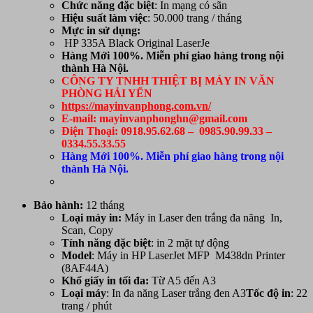
Chức năng đặc biệt
: In mạng có sãn
Hiệu suất làm việc
: 50.000 trang / tháng
Mực in sử dụng:
HP 335A Black Original LaserJe
Hàng Mới 100%. Miễn phí giao hàng trong nội
thành Hà Nội.
CÔNG TY TNHH THIỆT BỊ MÁY IN VĂN
PHÒNG HẢI YẾN
https://mayinvanphong.com.vn/
E-mail: mayinvanphonghn@gmail.com
Điện Thoại: 0918.95.62.68 – 0985.90.99.33 –
0334.55.33.55
Hàng Mới 100%. Miễn phí giao hàng trong nội
thành Hà Nội.
Bảo hành:
12 tháng
Loại máy in:
Máy in Laser đen trắng đa năng In,
Scan, Copy
Tính năng đặc biệt
: in 2 mặt tự động
Model
: Máy in HP LaserJet MFP M438dn Printer
(8AF44A)
Khổ giấy in tối đa:
Từ A5 đến A3
Loại máy
: In đa năng Laser trắng đen A3
Tốc độ in
: 22
trang / phút