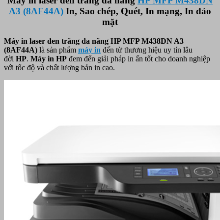
Máy in laser đen trắng đa năng
HP MFP M438DN
A3 (8AF44A)
In, Sao chép, Quét, In mạng, In đảo
mặt
Máy in laser đen trắng đa năng HP MFP M438DN A3
(8AF44A)
là sản phẩm
máy
i
n
đến từ thương hiệu uy tín lâu
đời
HP
.
Máy in HP
đem đến giải pháp in ấn tốt cho doanh nghiệp
với tốc độ và chất lượng bản in cao.