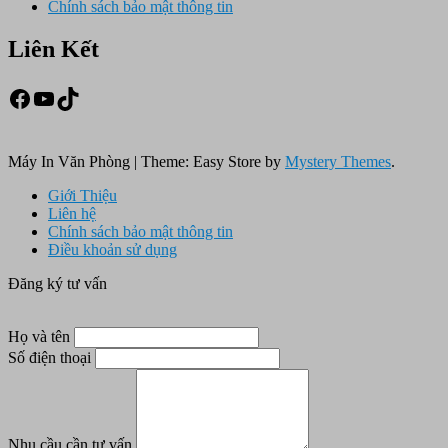
Chính sách bảo mật thông tin
Liên Kết
Facebook
Youtube
TikTok
Máy In Văn Phòng
|
Theme: Easy Store by
Mystery Themes
.
Giới Thiệu
Liên hệ
Chính sách bảo mật thông tin
Điều khoản sử dụng
Đăng ký tư vấn
Họ và tên
Số điện thoại
Nhu cầu cần tư vấn