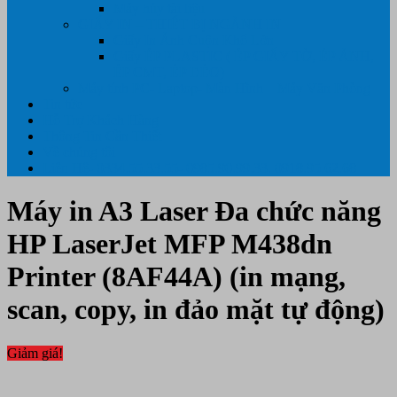
Máy hủy tài liệu
GIẤY IN – THIẾT BỊ NGÀNH IN
Giấy In Ảnh Cuộn Khổ Lớn
Giấy ÉP PLASTIC ( ÉP GIẤY TỜ, ÉP ẢNH,
ÉP CMT, ÉP DẺO)
Máy tính PC- Laptop- Màn Hình – Máy Văn Phòng
Tin tức
Hỗ Trợ Khách Hàng
Thông Tin Cần Thiết
Về chúng tôi
Liên Hệ- 0334.55.33.55- 0985.90.99.33. 0918.95.62.68
Máy in A3 Laser Đa chức năng
HP LaserJet MFP M438dn
Printer (8AF44A) (in mạng,
scan, copy, in đảo mặt tự động)
Giảm giá!