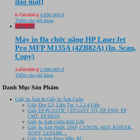
đảo mặt)
Giá
Giá
6.750.000
₫
4.690.000
₫
gốc
hiện
Thêm vào giỏ hàng
là:
tại
Giảm giá!
6.750.000 ₫.
là:
4.690.000 ₫.
Máy in Đa chức năng HP LaserJet
Pro MFP M135A (4ZB82A) (In, Scan,
Copy)
Giá
Giá
3.450.000
₫
2.980.000
₫
gốc
hiện
Thêm vào giỏ hàng
là:
tại
3.450.000 ₫.
là:
Danh Mục Sản Phẩm
2.980.000 ₫.
Giấy In Ảnh & Giấy In Ảnh Cuộn
Giấy Đục Lỗ, Liên Tục 1,2,3,4 Liên
Giấy ÉP PLASTIC ( ÉP GIẤY TỜ, ÉP ẢNH, ÉP
CMT, ÉP DẺO)
Giấy In Ảnh Cuộn Khổ Lớn
Giấy In Ảnh Nhiêt, DNP, CANON, HITI, KODAK,
SONY, LEFAMI…
Giấy In Anh Phun Mầu, RC