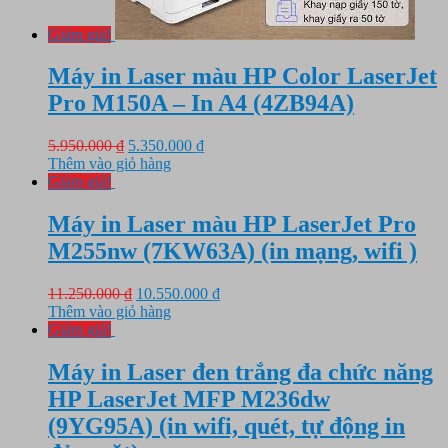
Giảm giá!
Máy in Laser màu HP Color LaserJet
Pro M150A – In A4 (4ZB94A)
Giá
Giá
5.950.000
₫
5.350.000
₫
gốc
hiện
Thêm vào giỏ hàng
là:
tại
Giảm giá!
5.950.000 ₫.
là:
5.350.000 ₫.
Máy in Laser màu HP LaserJet Pro
M255nw (7KW63A) (in mạng, wifi )
Giá
Giá
11.250.000
₫
10.550.000
₫
gốc
hiện
Thêm vào giỏ hàng
là:
tại
Giảm giá!
11.250.000 ₫.
là:
10.550.000 ₫.
Máy in Laser đen trắng đa chức năng
HP LaserJet MFP M236dw
(9YG95A) (in wifi, quét, tự động in