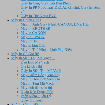
Giấy In Can, Giấy Tạo Bản Phim
Giấy In PP Ngọc Trai, DECAL cắt chữ, Giấy In Tem
vỡ
Giấy In Thẻ Nhựa PVC
Máy In Chính Hãng
Máy In Ảnh Giấy Nhiệt, CANON, DNP, Hiti
Máy In BROTHER
Máy in CANON
Máy In EPSON
Máy In HP
Máy in kim OKI
Máy In Thẻ Nhựa- Linh Phụ Kiện
Máy In Cũ Giá Rẻ
Máy In Siêu Thị, Mã Vạch…
Đầu Đọc Mã Vạch
Giá kệ siêu thị
Giấy In Siêu Thị, Mã Vạch
Máy Chấm Công Vân Tay
Máy In Hóa Đơn Siêu Thị
Máy In Tem Mã Vạch
Máy tính tiền siêu thị
Ngăn Kéo Đựng Tiền
Phần Mềm Quản Lý
Quầy thu ngân
Mực In Chính Hãng