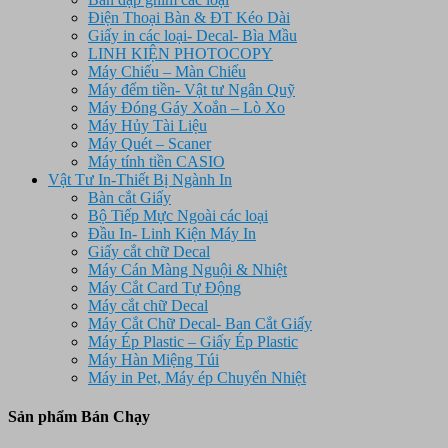
Điện Thoại Bàn & ĐT Kéo Dài
Giấy in các loại- Decal- Bìa Mầu
LINH KIỆN PHOTOCOPY
Máy Chiếu – Màn Chiếu
Máy đếm tiền- Vật tư Ngân Quỹ
Máy Đóng Gáy Xoắn – Lò Xo
Máy Hủy Tài Liệu
Máy Quét – Scaner
Máy tính tiền CASIO
Vật Tư In-Thiết Bị Ngành In
Bàn cắt Giấy
Bộ Tiếp Mực Ngoài các loại
Đầu In- Linh Kiện Máy In
Giấy cắt chữ Decal
Máy Cán Màng Nguội & Nhiệt
Máy Cắt Card Tự Động
Máy cắt chữ Decal
Máy Cắt Chữ Decal- Ban Cắt Giấy
Máy Ép Plastic – Giấy Ép Plastic
Máy Hàn Miệng Túi
Máy in Pet, Máy ép Chuyển Nhiệt
Sản phẩm Bán Chạy