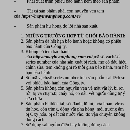
– Phải xuất trình phiếu bảo hành kèm theo sản phẩm.
– Tất cả sản phẩm phải còn nguyên vẹn tem
của
https://mayinvanphong.com.vn/
– Sản phẩm hư hỏng do lỗi nhà sản xuất.
NHỮNG TRƯỜNG HỢP TỪ CHỐI BẢO HÀNH:
Sản phẩm đã hết hạn bảo hành hoặc không có phiếu
bảo hành của Công ty.
Không có tem bảo hành
của
https://mayinvanphong.com.vn/
,mã số vạch/số
series number của nhà sản xuất bị rách, mờ có dấu hiệu
chỉnh sửa, tem không ghi rỏ thời gian bảo hành, tem hết
hạn bảo hành
Số mã vạch/số series number trên sản phẩm sai lệch so
với phiếu bảo hành của Công ty.
Sản phẩm không còn nguyên vẹn về mặt vật lý, bị rơi
rớt, bị va chạm,bị cháy nổ, có dấu vết người dùng tự ý
sửa chữa
Sản phẩm bị thiên tai, sét đánh, lũ lụt, hỏa hoạn, virus
tin học, côn trùng, động vật phá hỏng, môi trường ẩm
bị Oxy hóa, bị đất cát nước vào, do vận chuyển không
đúng cách
Sử dụng sai nguồn điện hay không đúng cách