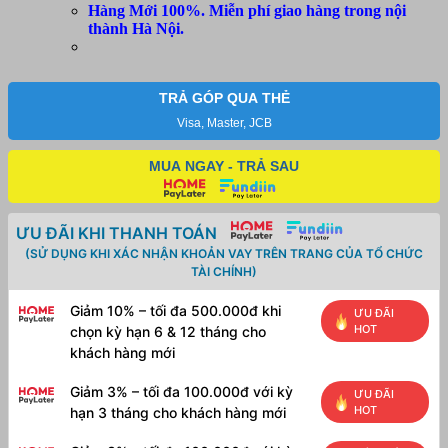
Hàng Mới 100%. Miễn phí giao hàng trong nội
thành Hà Nội.
TRẢ GÓP QUA THẺ
Visa, Master, JCB
MUA NGAY - TRẢ SAU
ƯU ĐÃI KHI THANH TOÁN
(SỬ DỤNG KHI XÁC NHẬN KHOẢN VAY TRÊN TRANG CỦA TỔ CHỨC
TÀI CHÍNH)
Giảm 10% – tối đa 500.000đ khi
ƯU ĐÃI
HOT
chọn kỳ hạn 6 & 12 tháng cho
khách hàng mới
Giảm 3% – tối đa 100.000đ với kỳ
ƯU ĐÃI
HOT
hạn 3 tháng cho khách hàng mới