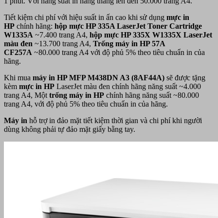
1 phút. Với năng suất in hàng tháng lên đến 50.000 trang A4.
Tiết kiệm chi phí với hiệu suất in ấn cao khi sử dụng
mực in
HP
chính hãng:
hộp mực HP 335A LaserJet Toner Cartridge
W1335A
~7.400 trang A4,
hộp mực HP 335X W1335X LaserJet
màu đen
~13.700 trang A4,
Trống máy in HP 57A
CF257A
~80.000 trang A4 với độ phủ 5% theo tiêu chuẩn in của
hãng.
Khi mua
máy in HP MFP M438DN A3 (8AF44A)
sẽ được tặng
kèm
mực in HP
LaserJet màu đen chính hãng năng suất ~4.000
trang A4, Một
trống máy in HP
chính hãng năng suất ~80.000
trang A4, với độ phủ 5% theo tiêu chuẩn in của hãng.
Máy in
hỗ trợ in đảo mặt tiết kiệm thời gian và chi phí khi người
dùng không phải tự đảo mặt giấy bằng tay.