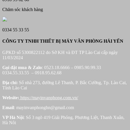
Chăm sóc khách hàng
0334 55 33 55
CÔNG TY TNHH THIẾT BỊ MÁY VĂN PHÒNG HẢI YẾN
GPKD số 5300822112 do Sở KH và ĐT TP Lào Cai cấp ngày
11/03/2024
Gọi đặt mua &
Zalo
: 0523.18.6666 – 0985.90.99.33
0334.55.33.55 – 0918.95.62.68
Địa chỉ:
Số nhà 273, đường Lê Thanh, P. Bắc Cường, Tp. Lào Cai,
Tỉnh Lào Cai
Website:
https://mayinvanphong.com.vn/
Email
: mayinvanphonghn@gmail.com
VP Hà Nội
: Số 3 ngõ 419 Giải Phóng, Phương Liệt, Thanh Xuân,
Hà Nôi