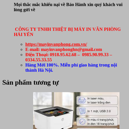
Mọi thắc mắc khiếu nại về Bảo Hành xin quý khách vui
lòng gửi về
CÔNG TY TNHH THIỆT BỊ MÁY IN VĂN PHÒNG
HẢI YẾN
https://mayinvanphong.com.vn/
E-mail: mayinvanphonghn@gmail.com
Điện Thoại: 0918.95.62.68 – 0985.90.99.33 –
0334.55.33.55
Hàng Mới 100%. Miễn phí giao hàng trong nội
thành Hà Nội.
Sản phẩm tương tự