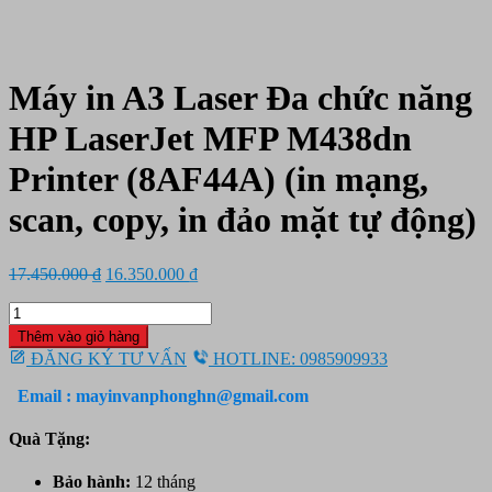
Máy in A3 Laser Đa chức năng
HP LaserJet MFP M438dn
Printer (8AF44A) (in mạng,
scan, copy, in đảo mặt tự động)
Giá
Giá
17.450.000
₫
16.350.000
₫
gốc
hiện
Máy
là:
tại
in
17.450.000 ₫.
là:
Thêm vào giỏ hàng
A3
16.350.000 ₫.
ĐĂNG KÝ TƯ VẤN
HOTLINE: 0985909933
Laser
Đa
Email : mayinvanphonghn@gmail.com
chức
năng
Quà Tặng:
HP
LaserJet
Bảo hành:
12 tháng
MFP