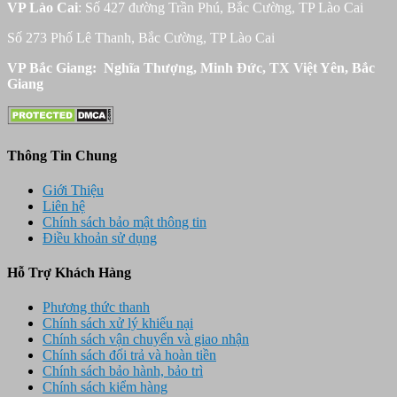
VP Lào Cai
: Số 427 đường Trần Phú, Bắc Cường, TP Lào Cai
Số 273 Phố Lê Thanh, Bắc Cường, TP Lào Cai
VP Bắc Giang: Nghĩa Thượng, Minh Đức, TX Việt Yên, Bắc
Giang
Thông Tin Chung
Giới Thiệu
Liên hệ
Chính sách bảo mật thông tin
Điều khoản sử dụng
Hỗ Trợ Khách Hàng
Phương thức thanh
Chính sách xử lý khiếu nại
Chính sách vận chuyển và giao nhận
Chính sách đổi trả và hoàn tiền
Chính sách bảo hành, bảo trì
Chính sách kiểm hàng