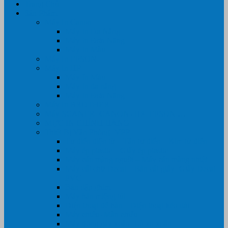
Trang Chủ
Sản Phẩm
Máy In Canon
Máy In Đa Năng
Máy In Đơn Năng
Máy In Màu
Máy In EPSON
Máy In HP
Máy In Màu
Máy In đa năng
Máy In Đơn Năng
Máy In BROTHER
Máy SCANER- CANON- HP- EPSON …
MỰC IN CHÍNH HÃNG
Thiết Bị Văn Phòng- VPP
Tư điển điện từ – Tân tư điển – Kim từ điển
Máy ép plastic – Giấy ép plastic
Máy cán màng nguội – Máy cán màng nhiệt
Máy cắt chữ Decal – Bàn cắt giấy- Giấy Decal
PVC
Bàn dập ghim
Máy hàn miệng túi
Điện thoại để bàn – Điện thoại kéo dài
Máy chiếu- Màn chiếu
Máy đóng gáy xoắn- Lò xo xoắn