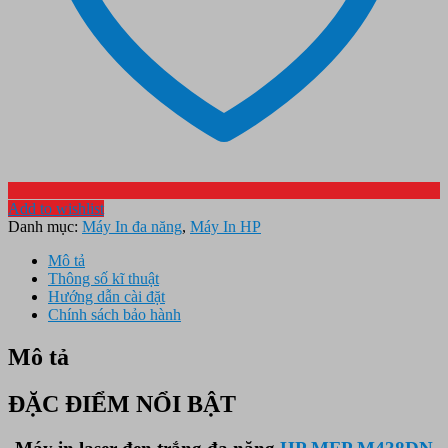
Add to wishlist
Danh mục:
Máy In đa năng
,
Máy In HP
Mô tả
Thông số kĩ thuật
Hướng dẫn cài đặt
Chính sách bảo hành
Mô tả
ĐẶC ĐIỂM NỔI BẬT