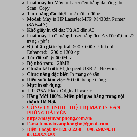
Loại máy in:
Máy in Laser đen trắng đa năng In,
M438dn
Scan, Copy
Printer
Tính năng đặc biệt
: in 2 mặt tự động
(8AF44A)
Model
: Máy in HP LaserJet MFP M438dn Printer
(in
(8AF44A)
mạng,
Khổ giấy in tối đa:
Từ A5 đến A3
scan,
Loại máy
: In đa năng Laser trắng đen A3
Tốc độ in
: 22
copy,
trang / phút
in
Độ phân giải:
Optical: 600 x 600 x 2 bit dpi
đảo
Enhanced: 1200 x 1200 dpi
mặt
Tốc độ xử lý:
600Mhz
tự
Bộ nhớ ram:
128MB
động)
Chuẩn
kết nối:
High speed USB 2., Network
số
Chức năng đặc biệt
: In mạng có sãn
lượng
Hiệu suất làm việc
: 50.000 trang / tháng
Mực in sử dụng:
HP 335A Black Original LaserJe
Hàng Mới 100%. Miễn phí giao hàng trong nội
thành Hà Nội.
CÔNG TY TNHH THIỆT BỊ MÁY IN VĂN
PHÒNG HẢI YẾN
https://mayinvanphong.com.vn/
E-mail: mayinvanphonghn@gmail.com
Điện Thoại: 0918.95.62.68 – 0985.90.99.33 –
0334.55.33.55