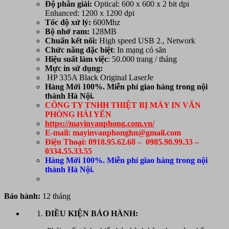
Độ phân giải:
Optical: 600 x 600 x 2 bit dpi
Enhanced: 1200 x 1200 dpi
Tốc độ xử lý:
600Mhz
Bộ nhớ ram:
128MB
Chuẩn
kết nối:
High speed USB 2., Network
Chức năng đặc biệt
: In mạng có sãn
Hiệu suất làm việc
: 50.000 trang / tháng
Mực in sử dụng:
HP 335A Black Original LaserJe
Hàng Mới 100%. Miễn phí giao hàng trong nội
thành Hà Nội.
CÔNG TY TNHH THIỆT BỊ MÁY IN VĂN
PHÒNG HẢI YẾN
https://mayinvanphong.com.vn/
E-mail: mayinvanphonghn@gmail.com
Điện Thoại: 0918.95.62.68 – 0985.90.99.33 –
0334.55.33.55
Hàng Mới 100%. Miễn phí giao hàng trong nội
thành Hà Nội.
Bảo hành:
12 tháng
ĐIỀU KIỆN BẢO HÀNH: