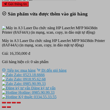
Gửi thông tin
Sản phẩm vừa được thêm vào giỏ hàng
Máy in A3 Laser Đa chức năng HP LaserJet MFP M438dn Printer
(8AF44A) (in mạng, scan, copy, in đảo mặt tự động)
Giá: 16,350,000 đ
Giỏ hàng hiện có:
0
sản phẩm
Tiếp tục mua hàng
Đi đến giỏ hàng
Zalo: 0523.18.6666
Zalo: 0918.95.62.68
Zalo: 0985.90.99.33
Đăng ký tư vấn
Hotline: 0985.90.99.33
Kỹ thuật: 0334.55.33.55