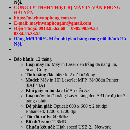
Nội.
CÔNG TY TNHH THIỆT BỊ MÁY IN VĂN PHÒNG
HẢI YẾN
https://mayinvanphong.com.vn/
E-mail: mayinvanphonghn@gmail.com
Điện Thoại: 0918.95.62.68 – 0985.90.99.33 –
0334.55.33.55
Hàng Mới 100%. Miễn phí giao hàng trong nội thành Hà
Nội.
Bảo hành:
12 tháng
Loại máy in:
Máy in Laser đen trắng đa năng In,
Scan, Copy
Tính năng đặc biệt
: in 2 mặt tự động
Model
: Máy in HP LaserJet MFP M438dn Printer
(8AF44A)
Khổ giấy in tối đa:
Từ A5 đến A3
Loại máy
: In đa năng Laser trắng đen A3
Tốc độ in
: 22
trang / phút
Độ phân giải:
Optical: 600 x 600 x 2 bit dpi
Enhanced: 1200 x 1200 dpi
Tốc độ xử lý:
600Mhz
Bộ nhớ ram:
128MB
Chuẩn
kết nối:
High speed USB 2., Network