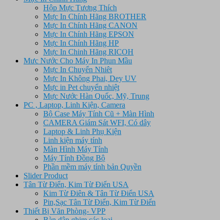
Hộp Mực Tương Thích
Mực In Chính Hãng BROTHER
Mực In Chính Hãng CANON
Mực In Chính Hãng EPSON
Mực In Chính Hãng HP
Mực In Chinh Hãng RICOH
Mưc Nước Cho Máy In Phun Mầu
Mực In Chuyển Nhiêt
Mực In Không Phai, Dey UV
Mực in Pet chuyển nhiệt
Mực Nước Hàn Quốc, Mỹ, Trung
PC , Laptop, Linh Kiện, Camera
Bộ Case Máy Tính Cũ + Màn Hình
CAMERA Giám Sát WFI, Có dây
Laptop & Linh Phụ Kiện
Linh kiện máy tính
Màn Hình Máy Tính
Máy Tính Đồng Bộ
Phần mềm máy tính bản Quyền
Slider Product
Tân Từ Điển, Kim Từ Điển USA
Kim Từ Điên & Tân Từ Điển USA
Pin,Sạc Tân Từ Điển, Kim Từ Điển
Thiết Bị Văn Phòng- VPP
Bàn dập ghim các loại