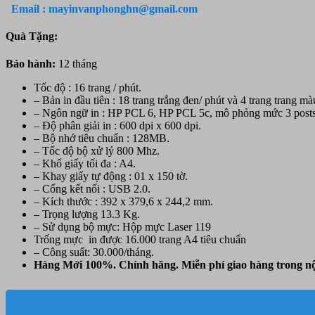
HP
Email : mayinvanphonghn@gmail.com
Color
LaserJet
Quà Tặng:
Pro
M150A
Bảo hành:
12 tháng
-
In
Tốc độ : 16 trang / phút.
A4
– Bản in đầu tiên : 18 trang trắng đen/ phút và 4 trang trang mà
(4ZB94A)
– Ngôn ngữ in : HP PCL 6, HP PCL 5c, mô phỏng mức 3 post
số
– Độ phân giải in : 600 dpi x 600 dpi.
lượng
– Bộ nhớ tiêu chuẩn : 128MB.
– Tốc độ bộ xử lý 800 Mhz.
– Khổ giấy tối đa : A4.
– Khay giấy tự động : 01 x 150 tờ.
– Cổng kết nối : USB 2.0.
– Kích thước : 392 x 379,6 x 244,2 mm.
– Trọng lượng 13.3 Kg.
– Sử dụng bộ mực: Hộp mực Laser 119
Trống mực in được 16.000 trang A4 tiêu chuẩn
– Công suất: 30.000/tháng.
Hàng Mới 100%. Chính hãng. Miễn phí giao hàng trong nộ