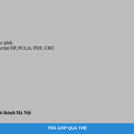
u/ phút
script HP, PCLm, PDF, URF.
i thành Hà Nội
TRẢ GÓP QUA THẺ