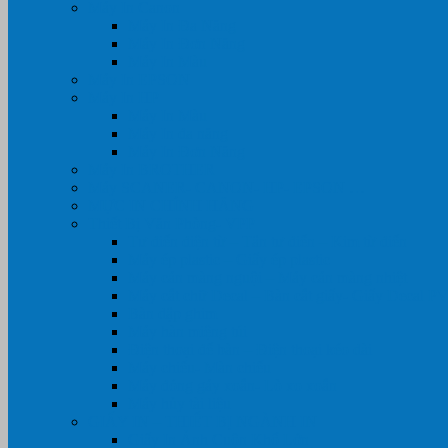
Máy In Canon
Máy In Đa Năng
Máy In Đơn Năng
Máy In Màu
Máy In EPSON
Máy In HP
Máy In Màu
Máy In đa năng
Máy In Đơn Năng
Máy In BROTHER
Máy SCANER- CANON- HP- EPSON …
MỰC IN CHÍNH HÃNG
Thiết Bị Văn Phòng- VPP
Tư điển điện từ – Tân tư điển – Kim từ điển
Máy ép plastic – Giấy ép plastic
Máy cán màng nguội – Máy cán màng nhiệt
Máy cắt chữ Decal – Bàn cắt giấy- Giấy Decal P
Bàn dập ghim
Máy hàn miệng túi
Điện thoại để bàn – Điện thoại kéo dài
Máy chiếu- Màn chiếu
Máy đóng gáy xoắn- Lò xo xoắn
Máy hủy tài liệu
GIẤY IN – THIẾT BỊ NGÀNH IN
Giấy In Ảnh Cuộn Khổ Lớn