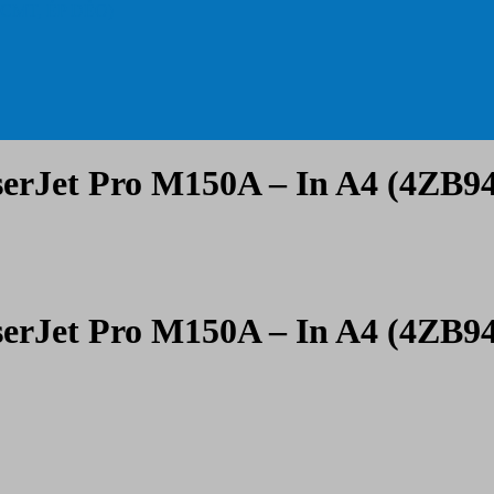
 CMT, ÉP DẺO)
serJet Pro M150A – In A4 (4ZB9
serJet Pro M150A – In A4 (4ZB9