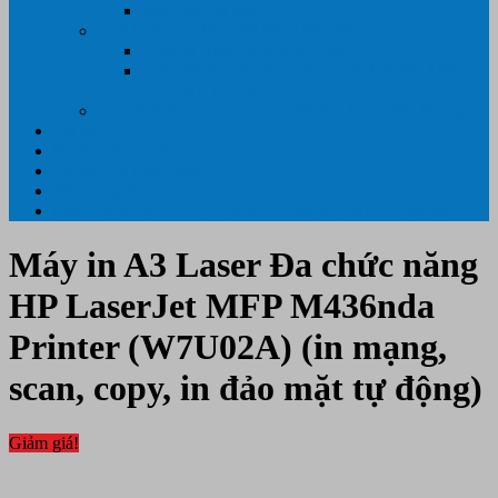
Máy hủy tài liệu
GIẤY IN – THIẾT BỊ NGÀNH IN
Giấy In Ảnh Cuộn Khổ Lớn
Giấy ÉP PLASTIC ( ÉP GIẤY TỜ, ÉP ẢNH,
ÉP CMT, ÉP DẺO)
Máy tính PC- Laptop- Màn Hình – Máy Văn Phòng
Tin tức
Hỗ Trợ Khách Hàng
Thông Tin Cần Thiết
Về chúng tôi
Liên Hệ- 0334.55.33.55- 0985.90.99.33. 0918.95.62.68
Máy in A3 Laser Đa chức năng
HP LaserJet MFP M436nda
Printer (W7U02A) (in mạng,
scan, copy, in đảo mặt tự động)
Giảm giá!