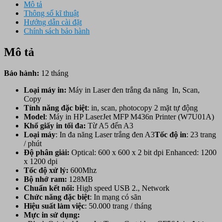
Mô tả
Thông số kĩ thuật
Hướng dẫn cài đặt
Chính sách bảo hành
Mô tả
Bảo hành:
12 tháng
Loại máy in:
Máy in Laser đen trắng đa năng In, Scan,
Copy
Tính năng đặc biệt
: in, scan, photocopy 2 mặt tự động
Model
: Máy in HP LaserJet MFP M436n Printer (W7U01A)
Khổ giấy in tối đa:
Từ A5 đến A3
Loại máy
: In đa năng Laser trắng đen A3
Tốc độ in
: 23 trang
/ phút
Độ phân giải:
Optical: 600 x 600 x 2 bit dpi Enhanced: 1200
x 1200 dpi
Tốc độ xử lý:
600Mhz
Bộ nhớ ram:
128MB
Chuẩn
kết nối:
High speed USB 2., Network
Chức năng đặc biệt
: In mạng có sãn
Hiệu suất làm việc
: 50.000 trang / tháng
Mực in sử dụng: