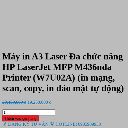
Máy in A3 Laser Đa chức năng
HP LaserJet MFP M436nda
Printer (W7U02A) (in mạng,
scan, copy, in đảo mặt tự động)
Giá
Giá
20.450.000
₫
19.250.000
₫
gốc
hiện
Máy
là:
tại
in
20.450.000 ₫.
là:
Thêm vào giỏ hàng
A3
19.250.000 ₫.
ĐĂNG KÝ TƯ VẤN
HOTLINE: 0985909933
Laser