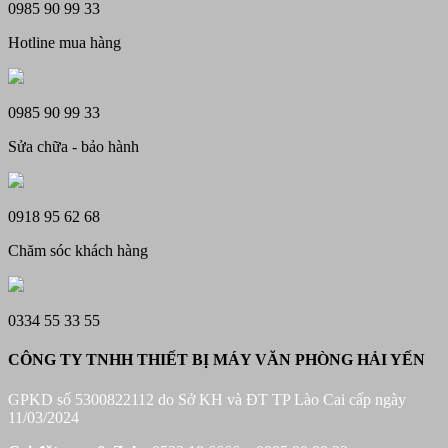
0985 90 99 33
1.790.
Hotline mua hàng
0985 90 99 33
Sửa chữa - bảo hành
0918 95 62 68
Chăm sóc khách hàng
0334 55 33 55
CÔNG TY TNHH THIẾT BỊ MÁY VĂN PHÒNG HẢI YẾN
GPKD số 5300822112 do Sở KH và ĐT TP Lào Cai cấp ngày
11/03/2024