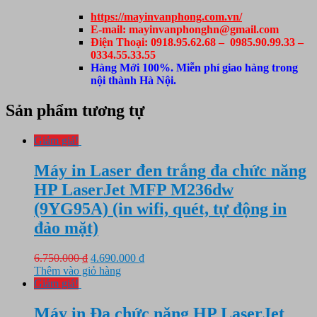
https://mayinvanphong.com.vn/
E-mail: mayinvanphonghn@gmail.com
Điện Thoại: 0918.95.62.68 – 0985.90.99.33 –
0334.55.33.55
Hàng Mới 100%. Miễn phí giao hàng trong
nội thành Hà Nội.
Sản phẩm tương tự
Giảm giá!
Máy in Laser đen trắng đa chức năng
HP LaserJet MFP M236dw
(9YG95A) (in wifi, quét, tự động in
đảo mặt)
Giá
Giá
6.750.000
₫
4.690.000
₫
gốc
hiện
Thêm vào giỏ hàng
là:
tại
Giảm giá!
6.750.000 ₫.
là:
4.690.000 ₫.
Máy in Đa chức năng HP LaserJet