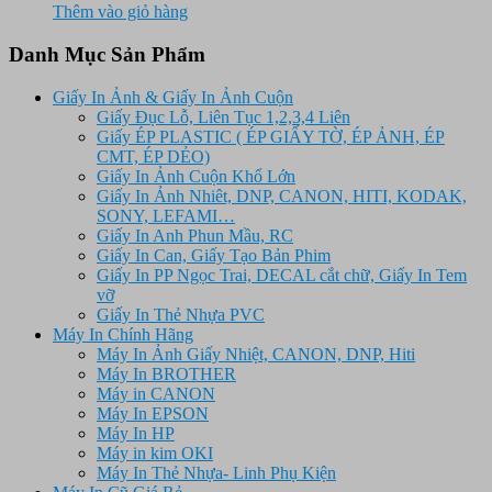
gốc
hiện
Thêm vào giỏ hàng
là:
tại
16.500.000 ₫.
là:
Danh Mục Sản Phẩm
15.450.000 ₫.
Giấy In Ảnh & Giấy In Ảnh Cuộn
Giấy Đục Lỗ, Liên Tục 1,2,3,4 Liên
Giấy ÉP PLASTIC ( ÉP GIẤY TỜ, ÉP ẢNH, ÉP
CMT, ÉP DẺO)
Giấy In Ảnh Cuộn Khổ Lớn
Giấy In Ảnh Nhiêt, DNP, CANON, HITI, KODAK,
SONY, LEFAMI…
Giấy In Anh Phun Mầu, RC
Giấy In Can, Giấy Tạo Bản Phim
Giấy In PP Ngọc Trai, DECAL cắt chữ, Giấy In Tem
vỡ
Giấy In Thẻ Nhựa PVC
Máy In Chính Hãng
Máy In Ảnh Giấy Nhiệt, CANON, DNP, Hiti
Máy In BROTHER
Máy in CANON
Máy In EPSON
Máy In HP
Máy in kim OKI
Máy In Thẻ Nhựa- Linh Phụ Kiện