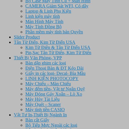
Bộ Case Máy Tính Cũ + Màn Hình
CAMERA Giám Sát WFI, Có dây
Laptop & Linh Phụ Kiện
Linh kiện máy tính
Màn Hình Máy Tính
Máy Tính Đồng Bộ
Phần mềm máy tính bản Quyền
Slider Product
Tân Từ Điển, Kim Từ Điển USA
Kim Từ Điên & Tân Từ Điển USA
Pin,Sạc Tân Từ Điển, Kim Từ Điển
Thiết Bị Văn Phòng- VPP
Bàn dập ghim các loại
Điện Thoại Bàn & ĐT Kéo Dài
Giấy in các loại- Decal- Bìa Mầu
LINH KIỆN PHOTOCOPY
Máy Chiếu – Màn Chiếu
Máy đếm tiền- Vật tư Ngân Quỹ
Máy Đóng Gáy Xoắn – Lò Xo
Máy Hủy Tài Liệu
Máy Quét – Scaner
Máy tính tiền CASIO
Vật Tư In-Thiết Bị Ngành In
Bàn cắt Giấy
Bộ Tiếp Mực Ngoài các loại