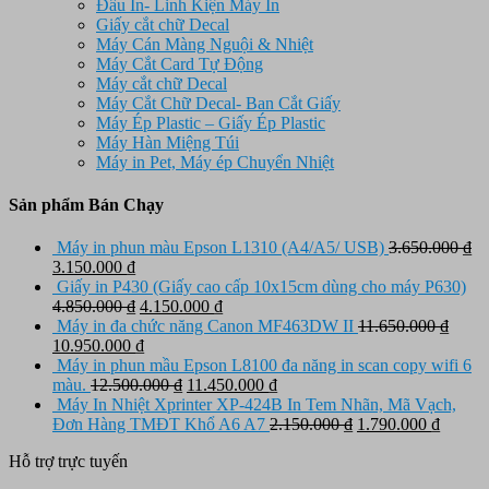
Đầu In- Linh Kiện Máy In
Giấy cắt chữ Decal
Máy Cán Màng Nguội & Nhiệt
Máy Cắt Card Tự Động
Máy cắt chữ Decal
Máy Cắt Chữ Decal- Ban Cắt Giấy
Máy Ép Plastic – Giấy Ép Plastic
Máy Hàn Miệng Túi
Máy in Pet, Máy ép Chuyển Nhiệt
Sản phẩm Bán Chạy
Máy in phun màu Epson L1310 (A4/A5/ USB)
3.650.000
₫
Giá
Giá
3.150.000
₫
gốc
hiện
Giấy in P430 (Giấy cao cấp 10x15cm dùng cho máy P630)
là:
tại
Giá
Giá
4.850.000
₫
4.150.000
₫
3.650.000 ₫.
là:
gốc
hiện
Máy in đa chức năng Canon MF463DW II
11.650.000
₫
Giá
3.150.000 ₫.
là:
Giá
tại
10.950.000
₫
gốc
4.850.000 ₫.
hiện
là:
Máy in phun mầu Epson L8100 đa năng in scan copy wifi 6
là:
tại
Giá
4.150.000 ₫.
Giá
màu.
12.500.000
₫
11.450.000
₫
11.650.000 ₫.
là:
gốc
hiện
Máy In Nhiệt Xprinter XP-424B In Tem Nhãn, Mã Vạch,
10.950.000 ₫.
là:
tại
Giá
Giá
Đơn Hàng TMĐT Khổ A6 A7
2.150.000
₫
1.790.000
₫
12.500.000 ₫.
là:
gốc
hiện
Hỗ trợ trực tuyến
11.450.000 ₫.
là:
tại
2.150.000 ₫.
là: