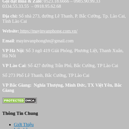
Gọi đặt mua &
Zalo
: 0523.18.6666 – 0985.90.99.33
0334.55.33.55 – 0918.95.62.68
Địa chỉ:
Số nhà 273, đường Lê Thanh, P. Bắc Cường, Tp. Lào Cai,
Tỉnh Lào Cai
Website:
https://mayinvanphong.com.vn/
Email
: mayinvanphonghn@gmail.com
VP Hà Nội
: Số 3 ngõ 419 Giải Phóng, Phương Liệt, Thanh Xuân,
Hà Nôi
VP Lào Cai
: Số 427 đường Trần Phú, Bắc Cường, TP Lào Cai
Số 273 Phố Lê Thanh, Bắc Cường, TP Lào Cai
VP Bắc Giang: Nghĩa Thượng, Minh Đức, TX Việt Yên, Bắc
Giang
Thông Tin Chung
Giới Thiệu