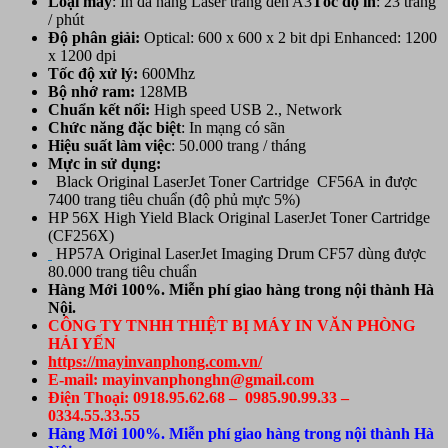
Loại máy
: In đa năng Laser trắng đen A3
Tốc độ in
: 23 trang
/ phút
Độ phân giải:
Optical: 600 x 600 x 2 bit dpi Enhanced: 1200
x 1200 dpi
Tốc độ xử lý:
600Mhz
Bộ nhớ ram:
128MB
Chuẩn
kết nối:
High speed USB 2., Network
Chức năng đặc biệt
: In mạng có sãn
Hiệu suất làm việc
: 50.000 trang / tháng
Mực in sử dụng:
Black Original LaserJet Toner Cartridge CF56A in được
7400 trang tiêu chuẩn (độ phủ mực 5%)
HP 56X High Yield Black Original LaserJet Toner Cartridge
(CF256X)
HP57A Original LaserJet Imaging Drum CF57 dùng được
80.000 trang tiêu chuẩn
Hàng Mới 100%. Miễn phí giao hàng trong nội thành Hà
Nội.
CÔNG TY TNHH THIỆT BỊ MÁY IN VĂN PHÒNG
HẢI YẾN
https://mayinvanphong.com.vn/
E-mail: mayinvanphonghn@gmail.com
Điện Thoại: 0918.95.62.68 – 0985.90.99.33 –
0334.55.33.55
Hàng Mới 100%. Miễn phí giao hàng trong nội thành Hà