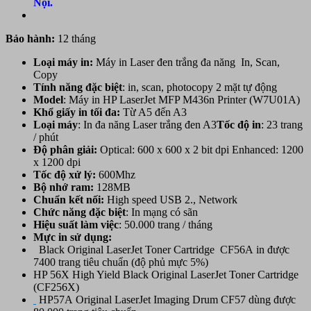
Nội.
Bảo hành:
12 tháng
Loại máy in:
Máy in Laser đen trắng đa năng In, Scan,
Copy
Tính năng đặc biệt
: in, scan, photocopy 2 mặt tự động
Model
: Máy in HP LaserJet MFP M436n Printer (W7U01A)
Khổ giấy in tối đa:
Từ A5 đến A3
Loại máy
: In đa năng Laser trắng đen A3
Tốc độ in
: 23 trang
/ phút
Độ phân giải:
Optical: 600 x 600 x 2 bit dpi Enhanced: 1200
x 1200 dpi
Tốc độ xử lý:
600Mhz
Bộ nhớ ram:
128MB
Chuẩn
kết nối:
High speed USB 2., Network
Chức năng đặc biệt
: In mạng có sãn
Hiệu suất làm việc
: 50.000 trang / tháng
Mực in sử dụng:
Black Original LaserJet Toner Cartridge CF56A in được
7400 trang tiêu chuẩn (độ phủ mực 5%)
HP 56X High Yield Black Original LaserJet Toner Cartridge
(CF256X)
HP57A Original LaserJet Imaging Drum CF57 dùng được