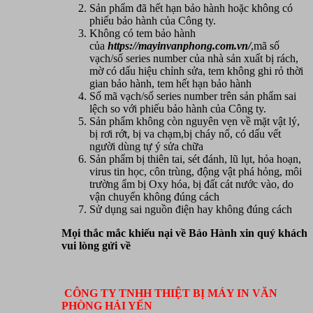
Sản phẩm đã hết hạn bảo hành hoặc không có
phiếu bảo hành của Công ty.
Không có tem bảo hành
của
https://mayinvanphong.com.vn/
,mã số
vạch/số series number của nhà sản xuất bị rách,
mờ có dấu hiệu chỉnh sửa, tem không ghi rỏ thời
gian bảo hành, tem hết hạn bảo hành
Số mã vạch/số series number trên sản phẩm sai
lệch so với phiếu bảo hành của Công ty.
Sản phẩm không còn nguyên vẹn về mặt vật lý,
bị rơi rớt, bị va chạm,bị cháy nổ, có dấu vết
người dùng tự ý sửa chữa
Sản phẩm bị thiên tai, sét đánh, lũ lụt, hỏa hoạn,
virus tin học, côn trùng, động vật phá hỏng, môi
trường ẩm bị Oxy hóa, bị đất cát nước vào, do
vận chuyển không đúng cách
Sử dụng sai nguồn điện hay không đúng cách
Mọi thắc mắc khiếu nại về Bảo Hành xin quý khách
vui lòng gửi về
CÔNG TY TNHH THIỆT BỊ MÁY IN VĂN
PHÒNG HẢI YẾN