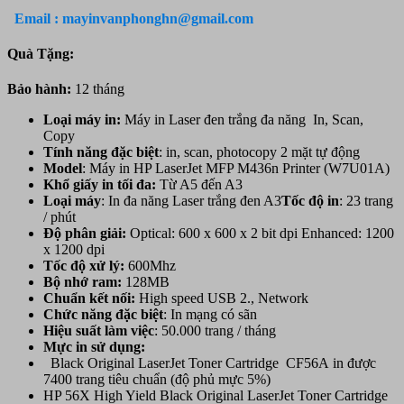
Đa
Email : mayinvanphonghn@gmail.com
chức
năng
Quà Tặng:
HP
LaserJet
Bảo hành:
12 tháng
MFP
M436nda
Loại máy in:
Máy in Laser đen trắng đa năng In, Scan,
Printer
Copy
(W7U02A)
Tính năng đặc biệt
: in, scan, photocopy 2 mặt tự động
(in
Model
: Máy in HP LaserJet MFP M436n Printer (W7U01A)
mạng,
Khổ giấy in tối đa:
Từ A5 đến A3
scan,
Loại máy
: In đa năng Laser trắng đen A3
Tốc độ in
: 23 trang
copy,
/ phút
in
Độ phân giải:
Optical: 600 x 600 x 2 bit dpi Enhanced: 1200
đảo
x 1200 dpi
mặt
Tốc độ xử lý:
600Mhz
tự
Bộ nhớ ram:
128MB
động)
Chuẩn
kết nối:
High speed USB 2., Network
số
Chức năng đặc biệt
: In mạng có sãn
lượng
Hiệu suất làm việc
: 50.000 trang / tháng
Mực in sử dụng:
Black Original LaserJet Toner Cartridge CF56A in được
7400 trang tiêu chuẩn (độ phủ mực 5%)
HP 56X High Yield Black Original LaserJet Toner Cartridge