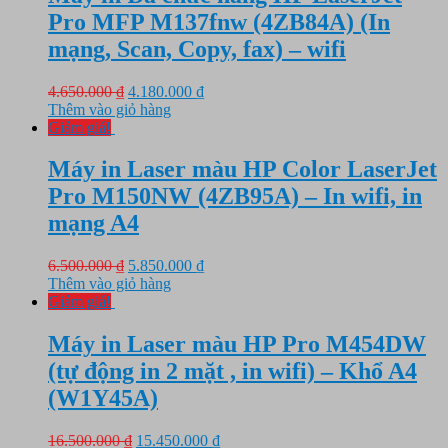
Pro MFP M137fnw (4ZB84A) (In
mạng, Scan, Copy, fax) – wifi
Giá
Giá
4.650.000
₫
4.180.000
₫
gốc
hiện
Thêm vào giỏ hàng
là:
tại
Giảm giá!
4.650.000 ₫.
là:
4.180.000 ₫.
Máy in Laser màu HP Color LaserJet
Pro M150NW (4ZB95A) – In wifi, in
mạng A4
Giá
Giá
6.500.000
₫
5.850.000
₫
gốc
hiện
Thêm vào giỏ hàng
là:
tại
Giảm giá!
6.500.000 ₫.
là:
5.850.000 ₫.
Máy in Laser màu HP Pro M454DW
(tự động in 2 mặt , in wifi) – Khổ A4
(W1Y45A)
Giá
Giá
16.500.000
₫
15.450.000
₫