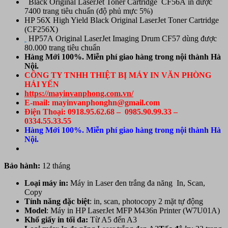
Black Original LaserJet Toner Cartridge CF56A in được
7400 trang tiêu chuẩn (độ phủ mực 5%)
HP 56X High Yield Black Original LaserJet Toner Cartridge
(CF256X)
HP57A Original LaserJet Imaging Drum CF57 dùng được
80.000 trang tiêu chuẩn
Hàng Mới 100%. Miễn phí giao hàng trong nội thành Hà
Nội.
CÔNG TY TNHH THIỆT BỊ MÁY IN VĂN PHÒNG
HẢI YẾN
https://mayinvanphong.com.vn/
E-mail: mayinvanphonghn@gmail.com
Điện Thoại: 0918.95.62.68 – 0985.90.99.33 –
0334.55.33.55
Hàng Mới 100%. Miễn phí giao hàng trong nội thành Hà
Nội.
Bảo hành:
12 tháng
Loại máy in:
Máy in Laser đen trắng đa năng In, Scan,
Copy
Tính năng đặc biệt
: in, scan, photocopy 2 mặt tự động
Model
: Máy in HP LaserJet MFP M436n Printer (W7U01A)
Khổ giấy in tối đa:
Từ A5 đến A3