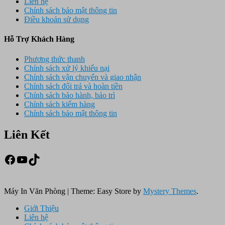
Liên hệ
Chính sách bảo mật thông tin
Điều khoản sử dụng
Hỗ Trợ Khách Hàng
Phương thức thanh
Chính sách xử lý khiếu nại
Chính sách vận chuyển và giao nhận
Chính sách đổi trả và hoàn tiền
Chính sách bảo hành, bảo trì
Chính sách kiểm hàng
Chính sách bảo mật thông tin
Liên Kết
Facebook
Youtube
TikTok
Máy In Văn Phòng
|
Theme: Easy Store by
Mystery Themes
.
Giới Thiệu
Liên hệ