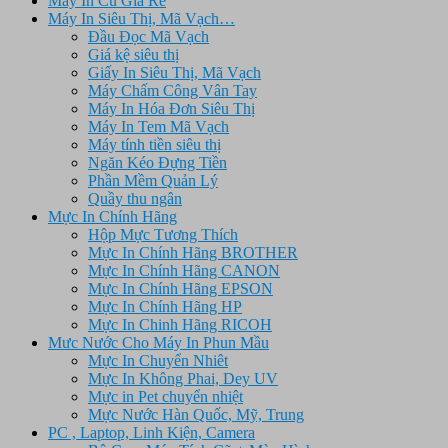
Máy In Cũ Giá Rẻ
Máy In Siêu Thị, Mã Vạch…
Đầu Đọc Mã Vạch
Giá kệ siêu thị
Giấy In Siêu Thị, Mã Vạch
Máy Chấm Công Vân Tay
Máy In Hóa Đơn Siêu Thị
Máy In Tem Mã Vạch
Máy tính tiền siêu thị
Ngăn Kéo Đựng Tiền
Phần Mềm Quản Lý
Quầy thu ngân
Mực In Chính Hãng
Hộp Mực Tương Thích
Mực In Chính Hãng BROTHER
Mực In Chính Hãng CANON
Mực In Chính Hãng EPSON
Mực In Chính Hãng HP
Mực In Chinh Hãng RICOH
Mưc Nước Cho Máy In Phun Mầu
Mực In Chuyển Nhiêt
Mực In Không Phai, Dey UV
Mực in Pet chuyển nhiệt
Mực Nước Hàn Quốc, Mỹ, Trung
PC , Laptop, Linh Kiện, Camera