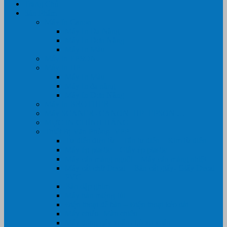
Trang Chủ
Sản Phẩm
Máy In Canon
Máy In Đa Năng
Máy In Đơn Năng
Máy In Màu
Máy In EPSON
Máy In HP
Máy In Màu
Máy In đa năng
Máy In Đơn Năng
Máy In BROTHER
Máy SCANER- CANON- HP- EPSON …
MỰC IN CHÍNH HÃNG
Thiết Bị Văn Phòng- VPP
Tư điển điện từ – Tân tư điển – Kim từ điển
Máy ép plastic – Giấy ép plastic
Máy cán màng nguội – Máy cán màng nhiệt
Máy cắt chữ Decal – Bàn cắt giấy- Giấy Decal
PVC
Bàn dập ghim
Máy hàn miệng túi
Điện thoại để bàn – Điện thoại kéo dài
Máy chiếu- Màn chiếu
Máy đóng gáy xoắn- Lò xo xoắn