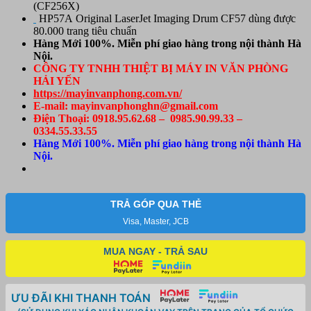
(CF256X)
HP57A Original LaserJet Imaging Drum CF57 dùng được
80.000 trang tiêu chuẩn
Hàng Mới 100%. Miễn phí giao hàng trong nội thành Hà
Nội.
CÔNG TY TNHH THIỆT BỊ MÁY IN VĂN PHÒNG
HẢI YẾN
https://mayinvanphong.com.vn/
E-mail: mayinvanphonghn@gmail.com
Điện Thoại: 0918.95.62.68 – 0985.90.99.33 –
0334.55.33.55
Hàng Mới 100%. Miễn phí giao hàng trong nội thành Hà
Nội.
TRẢ GÓP QUA THẺ
Visa, Master, JCB
MUA NGAY - TRẢ SAU
ƯU ĐÃI KHI THANH TOÁN