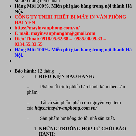
80.000 trang tiêu chuẩn
Hàng Mới 100%. Miễn phí giao hàng trong nội thành Hà
Nội.
CÔNG TY TNHH THIỆT BỊ MÁY IN VĂN PHÒNG
HẢI YẾN
https://mayinvanphong.com.vn/
E-mail: mayinvanphonghn@gmail.com
Điện Thoại: 0918.95.62.68 – 0985.90.99.33 –
0334.55.33.55
Hàng Mới 100%. Miễn phí giao hàng trong nội thành Hà
Nội.
Bảo hành:
12 tháng
ĐIỀU KIỆN BẢO HÀNH:
– Phải xuất trình phiếu bảo hành kèm theo sản
phẩm.
– Tất cả sản phẩm phải còn nguyên vẹn tem
của
https://mayinvanphong.com.vn/
– Sản phẩm hư hỏng do lỗi nhà sản xuất.
NHỮNG TRƯỜNG HỢP TỪ CHỐI BẢO
HÀNH: