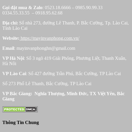
Gọi đặt mua &
Zalo
: 0523.18.6666 – 0985.90.99.33
0334.55.33.55 – 0918.95.62.68
Địa chỉ:
Số nhà 273, đường Lê Thanh, P. Bắc Cường, Tp. Lào Cai,
Tỉnh Lào Cai
Website:
https://mayinvanphong.com.vn/
Email
: mayinvanphonghn@gmail.com
VP Hà Nội
: Số 3 ngõ 419 Giải Phóng, Phương Liệt, Thanh Xuân,
Hà Nôi
VP Lào Cai
: Số 427 đường Trần Phú, Bắc Cường, TP Lào Cai
Số 273 Phố Lê Thanh, Bắc Cường, TP Lào Cai
VP Bắc Giang: Nghĩa Thượng, Minh Đức, TX Việt Yên, Bắc
Giang
Thông Tin Chung