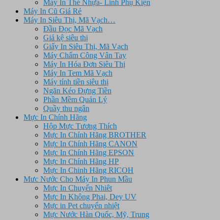
Máy In Thẻ Nhựa- Linh Phụ Kiện
Máy In Cũ Giá Rẻ
Máy In Siêu Thị, Mã Vạch…
Đầu Đọc Mã Vạch
Giá kệ siêu thị
Giấy In Siêu Thị, Mã Vạch
Máy Chấm Công Vân Tay
Máy In Hóa Đơn Siêu Thị
Máy In Tem Mã Vạch
Máy tính tiền siêu thị
Ngăn Kéo Đựng Tiền
Phần Mềm Quản Lý
Quầy thu ngân
Mực In Chính Hãng
Hộp Mực Tương Thích
Mực In Chính Hãng BROTHER
Mực In Chính Hãng CANON
Mực In Chính Hãng EPSON
Mực In Chính Hãng HP
Mực In Chinh Hãng RICOH
Mưc Nước Cho Máy In Phun Mầu
Mực In Chuyển Nhiêt
Mực In Không Phai, Dey UV
Mực in Pet chuyển nhiệt
Mực Nước Hàn Quốc, Mỹ, Trung