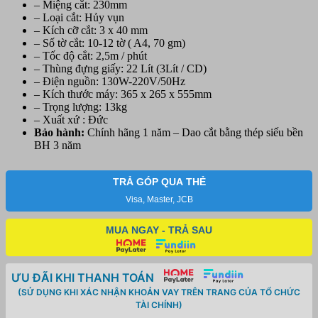
– Miệng cắt: 230mm
hủy
– Loại cắt: Hủy vụn
ghim
– Kích cỡ cắt: 3 x 40 mm
kẹp,
– Số tờ cắt: 10-12 tờ ( A4, 70 gm)
kim
– Tốc độ cắt: 2,5m / phút
bấm,
– Thùng đựng giấy: 22 Lít (3Lít / CD)
thẻ
– Điện nguồn: 130W-220V/50Hz
card,
– Kích thước máy: 365 x 265 x 555mm
đĩa
– Trọng lượng: 13kg
CD...
– Xuất xứ : Đức
số
Bảo hành:
Chính hãng 1 năm – Dao cắt bằng thép siếu bền
lượng
BH 3 năm
TRẢ GÓP QUA THẺ
Visa, Master, JCB
MUA NGAY - TRẢ SAU
ƯU ĐÃI KHI THANH TOÁN
(SỬ DỤNG KHI XÁC NHẬN KHOẢN VAY TRÊN TRANG CỦA TỔ CHỨC
TÀI CHÍNH)