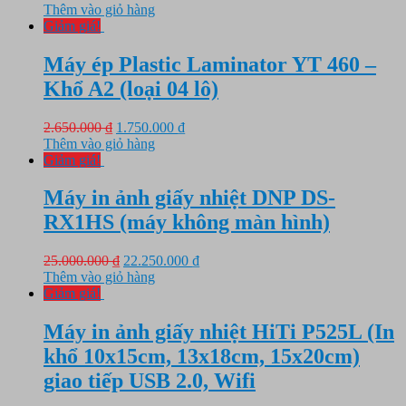
gốc
hiện
Thêm vào giỏ hàng
là:
tại
Giảm giá!
6.950.000 ₫.
là:
6.750.000 ₫.
Máy ép Plastic Laminator YT 460 –
Khổ A2 (loại 04 lô)
Giá
Giá
2.650.000
₫
1.750.000
₫
gốc
hiện
Thêm vào giỏ hàng
là:
tại
Giảm giá!
2.650.000 ₫.
là:
1.750.000 ₫.
Máy in ảnh giấy nhiệt DNP DS-
RX1HS (máy không màn hình)
Giá
Giá
25.000.000
₫
22.250.000
₫
gốc
hiện
Thêm vào giỏ hàng
là:
tại
Giảm giá!
25.000.000 ₫.
là:
22.250.000 ₫.
Máy in ảnh giấy nhiệt HiTi P525L (In
khổ 10x15cm, 13x18cm, 15x20cm)
giao tiếp USB 2.0, Wifi