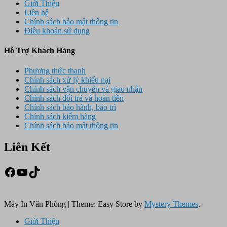
Giới Thiệu
Liên hệ
Chính sách bảo mật thông tin
Điều khoản sử dụng
Hỗ Trợ Khách Hàng
Phương thức thanh
Chính sách xử lý khiếu nại
Chính sách vận chuyển và giao nhận
Chính sách đổi trả và hoàn tiền
Chính sách bảo hành, bảo trì
Chính sách kiểm hàng
Chính sách bảo mật thông tin
Liên Kết
Facebook
Youtube
TikTok
Máy In Văn Phòng
|
Theme: Easy Store by
Mystery Themes
.
Giới Thiệu