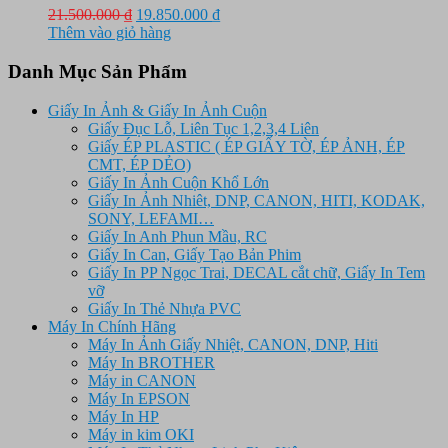
Giá
Giá
21.500.000
₫
19.850.000
₫
gốc
hiện
Thêm vào giỏ hàng
là:
tại
21.500.000 ₫.
là:
Danh Mục Sản Phẩm
19.850.000 ₫.
Giấy In Ảnh & Giấy In Ảnh Cuộn
Giấy Đục Lỗ, Liên Tục 1,2,3,4 Liên
Giấy ÉP PLASTIC ( ÉP GIẤY TỜ, ÉP ẢNH, ÉP
CMT, ÉP DẺO)
Giấy In Ảnh Cuộn Khổ Lớn
Giấy In Ảnh Nhiêt, DNP, CANON, HITI, KODAK,
SONY, LEFAMI…
Giấy In Anh Phun Mầu, RC
Giấy In Can, Giấy Tạo Bản Phim
Giấy In PP Ngọc Trai, DECAL cắt chữ, Giấy In Tem
vỡ
Giấy In Thẻ Nhựa PVC
Máy In Chính Hãng
Máy In Ảnh Giấy Nhiệt, CANON, DNP, Hiti
Máy In BROTHER
Máy in CANON
Máy In EPSON
Máy In HP
Máy in kim OKI