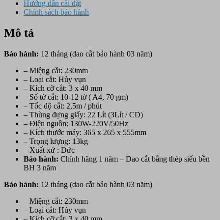
Hướng dẫn cài đặt
Chính sách bảo hành
Mô tả
Bảo hành:
12 tháng (dao cắt bảo hành 03 năm)
– Miệng cắt: 230mm
– Loại cắt: Hủy vụn
– Kích cỡ cắt: 3 x 40 mm
– Số tờ cắt: 10-12 tờ ( A4, 70 gm)
– Tốc độ cắt: 2,5m / phút
– Thùng đựng giấy: 22 Lít (3Lít / CD)
– Điện nguồn: 130W-220V/50Hz
– Kích thước máy: 365 x 265 x 555mm
– Trọng lượng: 13kg
– Xuất xứ : Đức
Bảo hành:
Chính hãng 1 năm – Dao cắt bằng thép siếu bền
BH 3 năm
Bảo hành:
12 tháng (dao cắt bảo hành 03 năm)
– Miệng cắt: 230mm
– Loại cắt: Hủy vụn
– Kích cỡ cắt: 3 x 40 mm