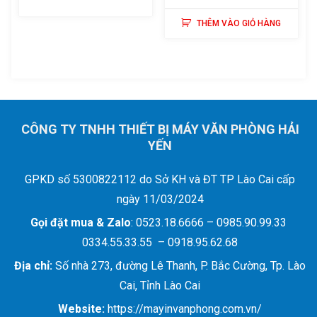
GỐC
HIỆN
THÊM VÀO GIỎ HÀNG
LÀ:
TẠI
1.250.000 ₫.
LÀ:
1.050.000
CÔNG TY TNHH THIẾT BỊ MÁY VĂN PHÒNG HẢI
YẾN
GPKD số 5300822112 do Sở KH và ĐT TP Lào Cai cấp
ngày 11/03/2024
Gọi đặt mua &
Zalo
: 0523.18.6666 – 0985.90.99.33
0334.55.33.55 – 0918.95.62.68
Địa chỉ:
Số nhà 273, đường Lê Thanh, P. Bắc Cường, Tp. Lào
Cai, Tỉnh Lào Cai
Website:
https://mayinvanphong.com.vn/