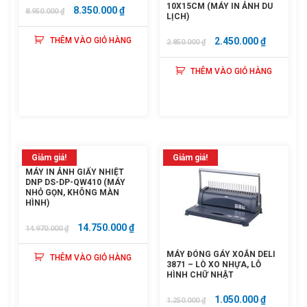
10X15CM (MÁY IN ẢNH DU
GIÁ
GIÁ
8.350.000
₫
8.950.000
₫
LỊCH)
GỐC
HIỆN
GIÁ
GIÁ
THÊM VÀO GIỎ HÀNG
2.450.000
₫
2.850.000
₫
LÀ:
TẠI
GỐC
HIỆN
8.950.000 ₫.
LÀ:
THÊM VÀO GIỎ HÀNG
LÀ:
TẠI
8.350.000 ₫.
2.850.000 ₫.
LÀ:
2.450.000
Giảm giá!
Giảm giá!
MÁY IN ẢNH GIẤY NHIỆT
DNP DS-DP-QW410 (MÁY
NHỎ GỌN, KHÔNG MÀN
HÌNH)
GIÁ
GIÁ
14.750.000
₫
14.970.000
₫
GỐC
HIỆN
MÁY ĐÓNG GÁY XOẮN DELI
THÊM VÀO GIỎ HÀNG
LÀ:
TẠI
3871 – LÒ XO NHỰA, LỖ
HÌNH CHỮ NHẬT
14.970.000 ₫.
LÀ:
14.750.000 ₫.
GIÁ
GIÁ
1.050.000
₫
1.250.000
₫