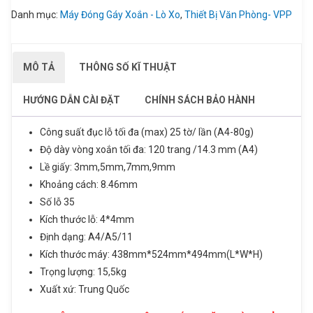
Danh mục:
Máy Đóng Gáy Xoắn - Lò Xo
,
Thiết Bị Văn Phòng- VPP
MÔ TẢ
THÔNG SỐ KĨ THUẬT
HƯỚNG DẪN CÀI ĐẶT
CHÍNH SÁCH BẢO HÀNH
Công suất đục lỗ tối đa (max) 25 tờ/ lần (A4-80g)
Độ dày vòng xoắn tối đa: 120 trang /14.3 mm (A4)
Lề giấy: 3mm,5mm,7mm,9mm
Khoảng cách: 8.46mm
Số lỗ 35
Kích thước lỗ: 4*4mm
Định dạng: A4/A5/11
ĐĂNG KÝ TƯ VẤN
Kích thước máy: 438mm*524mm*494mm(L*W*H)
Sản phẩm vừa được thêm vào giỏ
Trọng lượng: 15,5kg
Họ và tên
hàng
Xuất xứ: Trung Quốc