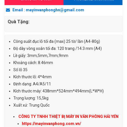
sắt
Email : mayinvanphonghn@gmail.com
kép
H-
Quà Tặng:
PEC
B25
(B2920)
Công suất đục lỗ tối đa (max) 25 tờ/ lần (A4-80g)
số
Độ dày vòng xoắn tối đa: 120 trang /14.3 mm (A4)
lượng
Lề giấy: 3mm,5mm,7mm,9mm
Khoảng cách: 8.46mm
Số lỗ 35
Kích thước lỗ: 4*4mm
Định dạng: A4/A5/11
Kích thước máy: 438mm*524mm*494mm(L*W*H)
Trọng lượng: 15,5kg
Xuất xứ: Trung Quốc
CÔNG TY TNHH THIỆT BỊ MÁY IN VĂN PHÒNG HẢI YẾN
https://mayinvanphong.com.vn/