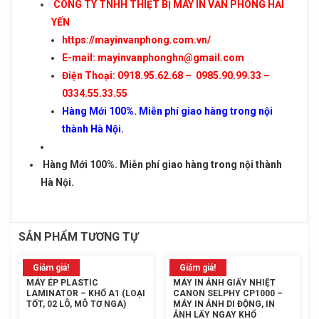
CÔNG TY TNHH THIỆT BỊ MÁY IN VĂN PHÒNG HẢI
Số điện thoại
YẾN
Máy đóng gáy xoắn sắt kép H-PEC B25
https://mayinvanphong.com.vn/
(B2920)
Nhu cầu cần tư vấn
E-mail: mayinvanphonghn@gmail.com
Giá: 4,750,000 đ
Điện Thoại: 0918.95.62.68 – 0985.90.99.33 –
Giỏ hàng hiện có:
0
sản phẩm
0334.55.33.55
Hàng Mới 100%. Miễn phí giao hàng trong nội
Tiếp tục mua hàng
thành Hà Nội.
Hàng Mới 100%. Miễn phí giao hàng trong nội thành
Đi đến giỏ hàng
Hà Nội.
Gửi thông tin
SẢN PHẨM TƯƠNG TỰ
Giảm giá!
Giảm giá!
MÁY ÉP PLASTIC
MÁY IN ẢNH GIẤY NHIỆT
LAMINATOR – KHỔ A1 (LOẠI
CANON SELPHY CP1000 –
TỐT, 02 LÔ, MÔ TƠ NGA)
MÁY IN ẢNH DI ĐỘNG, IN
ẢNH LẤY NGAY KHỔ