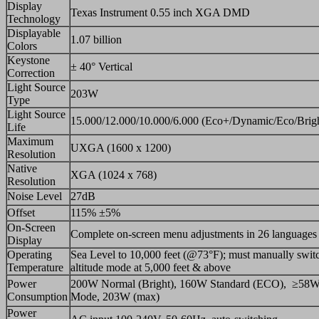
Display
Texas Instrument 0.55 inch XGA DMD
Technology
Displayable
1.07 billion
Colors
Keystone
± 40° Vertical
Correction
Light Source
203W
Type
Light Source
15.000/12.000/10.000/6.000 (Eco+/Dynamic/Eco/Brig
Life
Maximum
UXGA (1600 x 1200)
Resolution
Native
XGA (1024 x 768)
Resolution
Noise Level
27dB
Offset
115% ±5%
On-Screen
Complete on-screen menu adjustments in 26 languages
Display
Operating
Sea Level to 10,000 feet (@73°F); must manually switc
Temperature
altitude mode at 5,000 feet & above
Power
200W Normal (Bright), 160W Standard (ECO), ≥58
Consumption
Mode, 203W (max)
Power