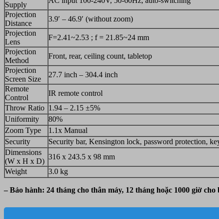
AC input 100-240V, 50-60Hz, auto-switching
Supply
Projection
3.9′ – 46.9′ (without zoom)
Distance
Projection
F=2.41~2.53 ; f = 21.85~24 mm
Lens
Projection
Front, rear, ceiling count, tabletop
Method
Projection
27.7 inch – 304.4 inch
Screen Size
Remote
IR remote control
Control
Throw Ratio
1.94 – 2.15 ±5%
Uniformity
80%
Zoom Type
1.1x Manual
Security
Security bar, Kensington lock, password protection, ke
Dimensions
316 x 243.5 x 98 mm
(W x H x D)
Weight
3.0 kg
– Bảo hành: 24 tháng cho thân máy, 12 tháng hoặc 1000 giờ cho 