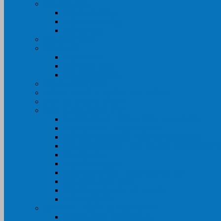
Máy In Canon
Máy In Đa Năng
Máy In Đơn Năng
Máy In Màu
Máy In EPSON
Máy In HP
Máy In Màu
Máy In đa năng
Máy In Đơn Năng
Máy In BROTHER
Máy SCANER- CANON- HP- EPSON …
MỰC IN CHÍNH HÃNG
Thiết Bị Văn Phòng- VPP
Tư điển điện từ – Tân tư điển – Kim từ điển
Máy ép plastic – Giấy ép plastic
Máy cán màng nguội – Máy cán màng nhiệt
Máy cắt chữ Decal – Bàn cắt giấy- Giấy Decal P
Bàn dập ghim
Máy hàn miệng túi
Điện thoại để bàn – Điện thoại kéo dài
Máy chiếu- Màn chiếu
Máy đóng gáy xoắn- Lò xo xoắn
Máy hủy tài liệu
GIẤY IN – THIẾT BỊ NGÀNH IN
Giấy In Ảnh Cuộn Khổ Lớn