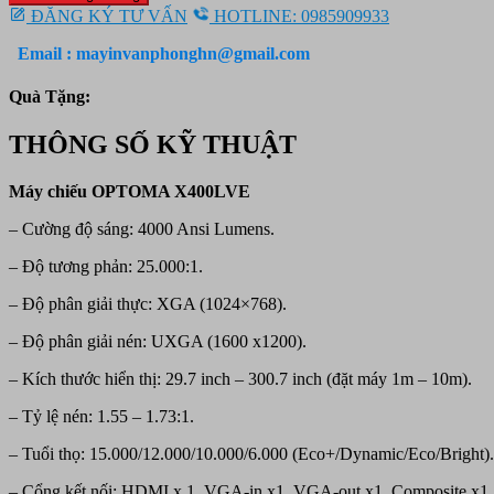
Optoma
10.150.000 ₫.
ĐĂNG KÝ TƯ VẤN
HOTLINE: 0985909933
X400LVE
số
Email : mayinvanphonghn@gmail.com
lượng
Quà Tặng:
THÔNG SỐ KỸ THUẬT
Máy chiếu OPTOMA X400LVE
– Cường độ sáng: 4000 Ansi Lumens.
– Độ tương phản: 25.000:1.
– Độ phân giải thực: XGA (1024×768).
– Độ phân giải nén: UXGA (1600 x1200).
– Kích thước hiển thị: 29.7 inch – 300.7 inch (đặt máy 1m – 10m).
– Tỷ lệ nén: 1.55 – 1.73:1.
– Tuổi thọ: 15.000/12.000/10.000/6.000 (Eco+/Dynamic/Eco/Bright).
– Cổng kết nối: HDMI x 1, VGA-in x1, VGA-out x1, Composite x1,