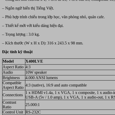
– Ngôn ngữ hiển thị Tiếng Việt.
– Phù hợp trình chiếu trong lớp học, văn phòng nhỏ, quán cafe.
– Thiết kế mới với kiểu dáng hiện đại.
– Trọng lượng : 3.0 kg.
– Kích thước (W x H x D): 316 x 243.5 x 98 mm.
Đặc tính kỹ thuật
Model
X400LVE
Aspect Ratio
4:3
Audio
10W speaker
Brightness
4.000 ANSI lumens
Compatible
4:3 (native), 16:9 and auto compatible
Aspect Ratio
1 x HDMI v1.4a, 1 x VGA, 1 x composite, 1 x audio-in
Connections
USB-A (5v / 1.0 amp), 1 x VGA, 1 x audio-out, 1 x 
Contrast
25.000:1
Ratio
Control Unit
RS-232C