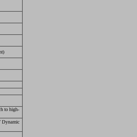
ht)
h to high-
W Dynamic