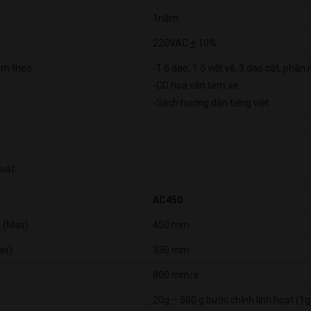
1năm
220VAC
+
10%
èm theo
-1 ổ dao, 1 ổ viết vẽ, 3 dao cắt, phần
-CD hoa văn tem xe.
-Sách hướng dẫn tiếng việt.
uật.
AC450
u (Max)
450 mm
ax)
330 mm
800 mm/s
20g – 500 g bước chỉnh linh hoạt (1g