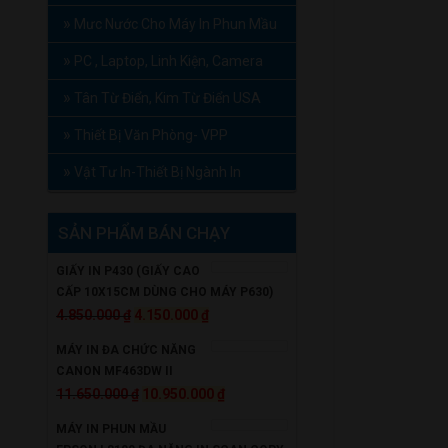
Mưc Nước Cho Máy In Phun Mầu
PC , Laptop, Linh Kiện, Camera
Tân Từ Điển, Kim Từ Điển USA
Thiết Bị Văn Phòng- VPP
Vật Tư In-Thiết Bị Ngành In
SẢN PHẨM BÁN CHẠY
GIẤY IN P430 (GIẤY CAO
CẤP 10X15CM DÙNG CHO MÁY P630)
Giá
Giá
4.850.000
₫
4.150.000
₫
gốc
hiện
MÁY IN ĐA CHỨC NĂNG
là:
tại
CANON MF463DW II
4.850.000 ₫.
là:
Giá
Giá
11.650.000
₫
10.950.000
₫
4.150.000 ₫.
gốc
hiện
MÁY IN PHUN MẦU
là:
tại