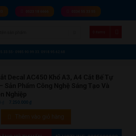
33
0523 18 6666
0334 55 33 55
0 items
5.33.55- 0985.90.99.33. 0918.95.62.68
ắt Decal AC450 Khổ A3, A4 Cắt Bế Tự
– Sản Phẩm Công Nghệ Sáng Tạo Và
n Nghiệp
GIÁ
GIÁ
0
₫
7.250.000
₫
GỐC
HIỆN
Thêm vào giỏ hàng
LÀ:
TẠI
8.650.000 ₫.
LÀ:
7.250.000 ₫.