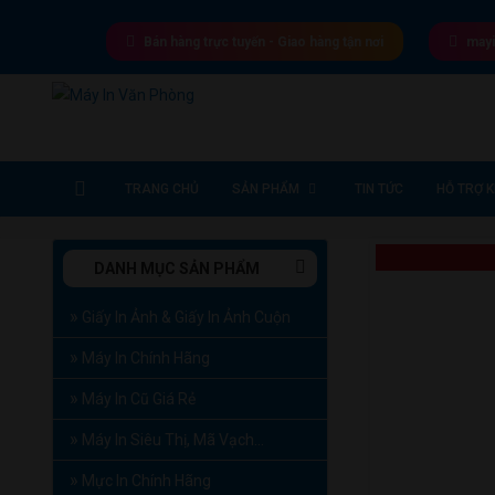
Skip
to
Bán hàng trực tuyến - Giao hàng tận nơi
may
content
Máy In Văn Phòng
Giá tốt nhất thị trường
TRANG CHỦ
SẢN PHẨM
TIN TỨC
HỖ TRỢ 
DANH MỤC SẢN PHẨM
Giấy In Ảnh & Giấy In Ảnh Cuộn
Máy In Chính Hãng
Máy In Cũ Giá Rẻ
Máy In Siêu Thị, Mã Vạch…
Mực In Chính Hãng