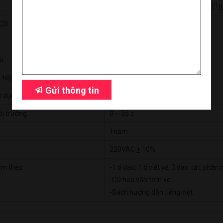
nghiệp
20g – 500 g bước chỉnh linh hoạt (1g
Giá: 7,250,000 đ
LCD
có
Giỏ hàng hiện có:
0
sản phẩm
0.0127mm
Tiếp tục mua hàng
Đi đến giỏ hàng
ải
0.0254mm/bước
 tiếp
USB, Com, ổ USB rời
Gửi thông tin
ử dụng
DMPL/HPGL
ôi trường
0 – 35 c
1năm
220VAC
+
10%
èm theo
-1 ổ dao, 1 ổ viết vẽ, 3 dao cắt, phần
-CD hoa văn tem xe.
-Sách hướng dẫn tiếng việt.