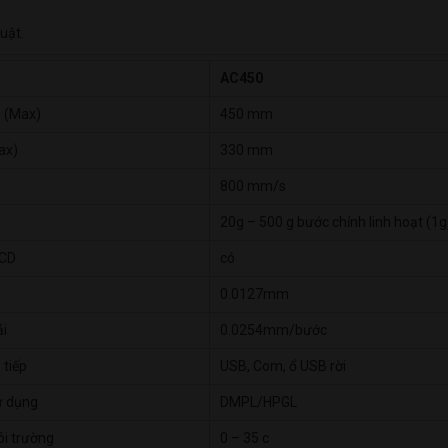
uật.
AC450
u (Max)
450 mm
ax)
330 mm
800 mm/s
20g – 500 g bước chỉnh linh hoạt (1g
LCD
có
0.0127mm
ải
0.0254mm/bước
 tiếp
USB, Com, ổ USB rời
ử dụng
DMPL/HPGL
ôi trường
0 – 35 c