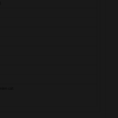
).
 mềm cắt.