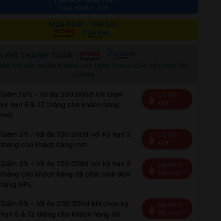
TRẢ GÓP QUA THẺ
Visa, Master, JCB
MUA NGAY - TRẢ SAU
I KHI THANH TOÁN
ỤNG KHI XÁC NHẬN KHOẢN VAY TRÊN TRANG CỦA TỔ CHỨC TÀI
CHÍNH)
Giảm 10% – tối đa 500.000đ khi chọn
ƯU ĐÃI
HOT
kỳ hạn 6 & 12 tháng cho khách hàng
mới
Giảm 3% – tối đa 100.000đ với kỳ hạn 3
ƯU ĐÃI
HOT
tháng cho khách hàng mới
Giảm 3% – tối đa 100.000đ với kỳ hạn 3
SIÊU MỚI,
SIÊU HOT
tháng cho khách hàng đã phát sinh đơn
hàng HPL
Giảm 5% – tối đa 200.000đ khi chọn kỳ
SIÊU MỚI,
SIÊU HOT
hạn 6 & 12 tháng cho khách hàng đã