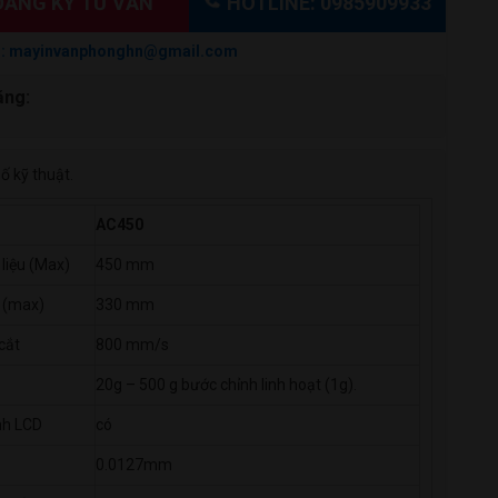
ĂNG KÝ TƯ VẤN
HOTLINE: 0985909933
: mayinvanphonghn@gmail.com
ặng:
ố kỹ thuật.
AC450
 liệu (Max)
450 mm
 (max)
330 mm
cắt
800 mm/s
20g – 500 g bước chỉnh linh hoạt (1g).
nh LCD
có
0.0127mm