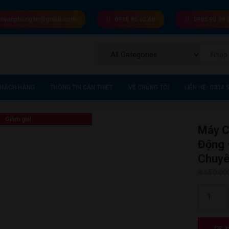
invanphonghn@gmail.com
0918 95 62 68
0985 90 99 
KHÁCH HÀNG
THÔNG TIN CẦN THIẾT
VỀ CHÚNG TÔI
LIÊN HỆ- 0334.5
Giảm giá!
Máy C
Động 
Chuyê
8.650.00
Máy
Cắt
Decal
AC450