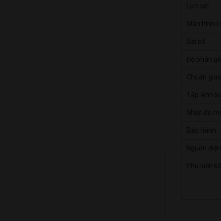
Lực cắt
Màn hình 
Sai số
Độ phân gi
Chuẩn giao
Tập lệnh s
Nhiệt độ m
Bảo hành
Nguồn điện
Phụ kiện k