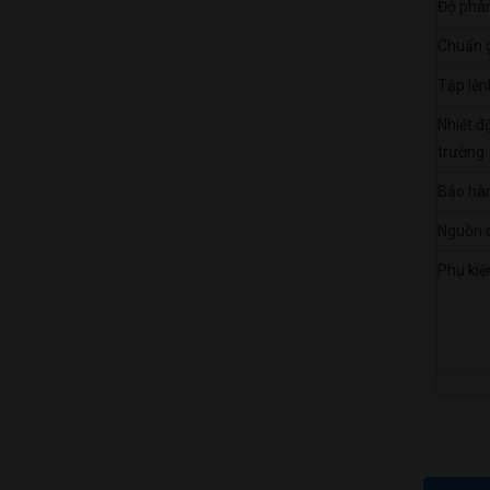
số
Độ phân
lượng
Chuẩn g
Tập lện
Nhiệt đ
trường
Bảo hà
Nguồn 
Phụ kiệ