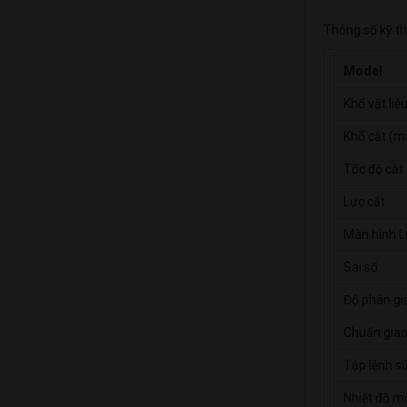
Thông số kỹ th
Model
Khổ vật liệ
Khổ cắt (m
Tốc độ cắt
Lực cắt
Màn hình 
Sai số
Độ phân gi
Chuẩn giao
Tập lệnh s
Nhiệt độ m