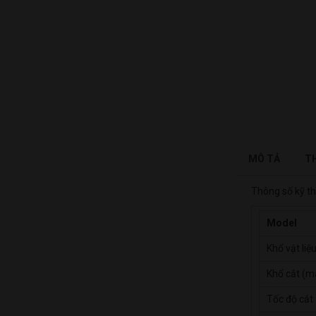
MÔ TẢ
TH
Thông số kỹ th
Model
Khổ vật liệ
Khổ cắt (m
Tốc độ cắt