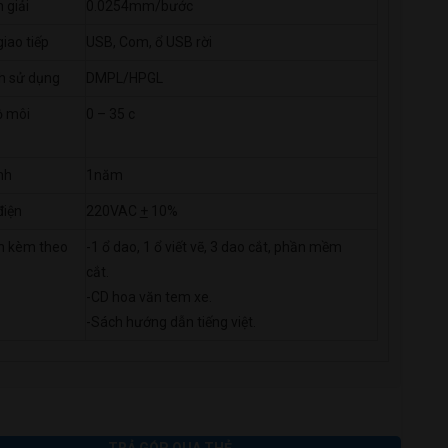
 giải
0.0254mm/bước
iao tiếp
USB, Com, ổ USB rời
h sử dụng
DMPL/HPGL
ộ môi
0 – 35 c
nh
1năm
điện
220VAC
+
10%
n kèm theo
-1 ổ dao, 1 ổ viết vẽ, 3 dao cắt, phần mềm
cắt.
-CD hoa văn tem xe.
-Sách hướng dẫn tiếng việt.