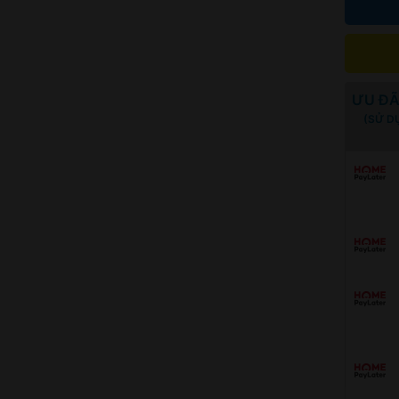
ƯU ĐÃ
(SỬ D