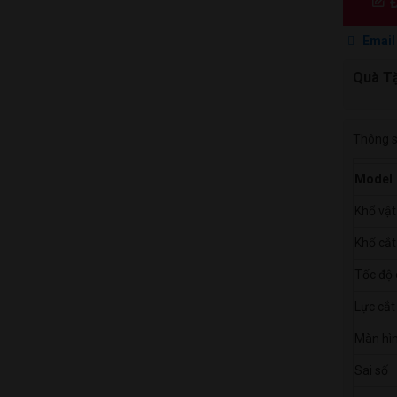
Đ
khổ
Email 
A3,
A4
Quà T
cắt
bế
tự
Thông s
động
-
Model
sản
Khổ vật
phẩm
công
Khổ cắt
nghệ
Tốc độ 
sáng
Lực cắt
tạo
và
Màn hì
chuyên
Sai số
nghiệp