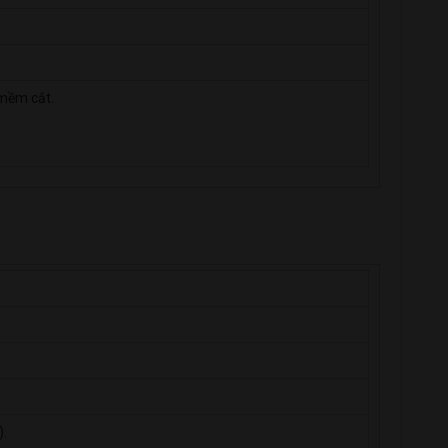
 mềm cắt.
).