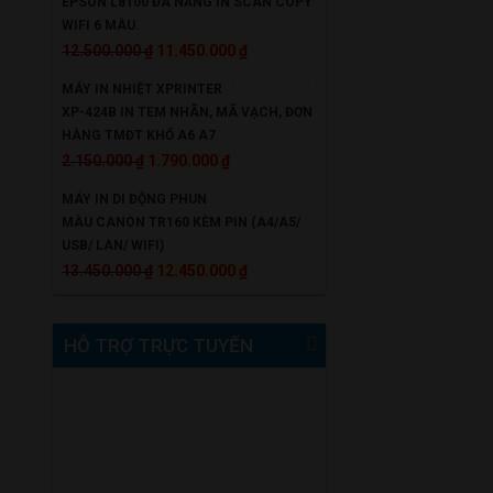
EPSON L8100 ĐA NĂNG IN SCAN COPY
11.650.000 ₫.
là:
WIFI 6 MÀU.
Giá
10.950.000 ₫.
Giá
12.500.000
₫
11.450.000
₫
gốc
hiện
MÁY IN NHIỆT XPRINTER
là:
tại
XP-424B IN TEM NHÃN, MÃ VẠCH, ĐƠN
12.500.000 ₫.
là:
HÀNG TMĐT KHỔ A6 A7
Giá
Giá
11.450.000 ₫.
2.150.000
₫
1.790.000
₫
gốc
hiện
MÁY IN DI ĐỘNG PHUN
là:
tại
MÀU CANON TR160 KÈM PIN (A4/A5/
2.150.000 ₫.
là:
USB/ LAN/ WIFI)
Giá
1.790.000 ₫.
Giá
13.450.000
₫
12.450.000
₫
gốc
hiện
là:
tại
HỖ TRỢ TRỰC TUYẾN
13.450.000 ₫.
là:
12.450.000 ₫.
0985 90 99 33