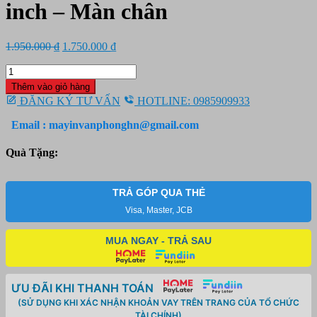
inch – Màn chân
Giá
Giá
1.950.000
₫
1.750.000
₫
gốc
hiện
Màn
là:
tại
chiếu
1.950.000 ₫.
là:
Thêm vào giỏ hàng
Tripod
1.750.000 ₫.
ĐĂNG KÝ TƯ VẤN
HOTLINE: 0985909933
Dalite
96X72
Email : mayinvanphonghn@gmail.com
inch
-
Quà Tặng:
Màn
chân
số
TRẢ GÓP QUA THẺ
lượng
Visa, Master, JCB
MUA NGAY - TRẢ SAU
ƯU ĐÃI KHI THANH TOÁN
(SỬ DỤNG KHI XÁC NHẬN KHOẢN VAY TRÊN TRANG CỦA TỔ CHỨC
TÀI CHÍNH)