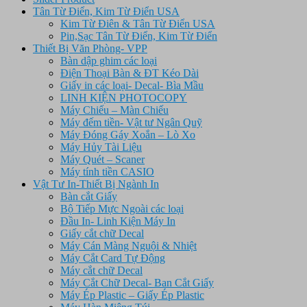
Tân Từ Điển, Kim Từ Điển USA
Kim Từ Điên & Tân Từ Điển USA
Pin,Sạc Tân Từ Điển, Kim Từ Điển
Thiết Bị Văn Phòng- VPP
Bàn dập ghim các loại
Điện Thoại Bàn & ĐT Kéo Dài
Giấy in các loại- Decal- Bìa Mầu
LINH KIỆN PHOTOCOPY
Máy Chiếu – Màn Chiếu
Máy đếm tiền- Vật tư Ngân Quỹ
Máy Đóng Gáy Xoắn – Lò Xo
Máy Hủy Tài Liệu
Máy Quét – Scaner
Máy tính tiền CASIO
Vật Tư In-Thiết Bị Ngành In
Bàn cắt Giấy
Bộ Tiếp Mực Ngoài các loại
Đầu In- Linh Kiện Máy In
Giấy cắt chữ Decal
Máy Cán Màng Nguội & Nhiệt
Máy Cắt Card Tự Động
Máy cắt chữ Decal
Máy Cắt Chữ Decal- Ban Cắt Giấy
Máy Ép Plastic – Giấy Ép Plastic