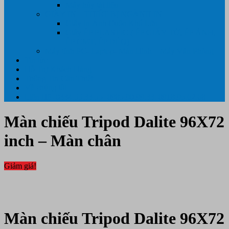
Máy hủy tài liệu
GIẤY IN – THIẾT BỊ NGÀNH IN
Giấy In Ảnh Cuộn Khổ Lớn
Giấy ÉP PLASTIC ( ÉP GIẤY TỜ, ÉP ẢNH,
ÉP CMT, ÉP DẺO)
Máy tính PC- Laptop- Màn Hình – Máy Văn Phòng
Tin tức
Hỗ Trợ Khách Hàng
Thông Tin Cần Thiết
Về chúng tôi
Liên Hệ- 0334.55.33.55- 0985.90.99.33. 0918.95.62.68
Màn chiếu Tripod Dalite 96X72
inch – Màn chân
Giảm giá!
Màn chiếu Tripod Dalite 96X72