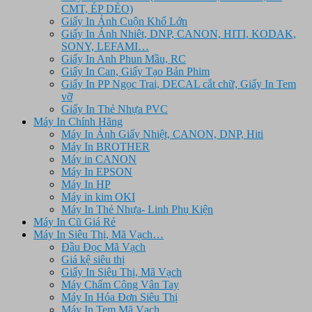
CMT, ÉP DẺO)
Giấy In Ảnh Cuộn Khổ Lớn
Giấy In Ảnh Nhiêt, DNP, CANON, HITI, KODAK,
SONY, LEFAMI…
Giấy In Anh Phun Mầu, RC
Giấy In Can, Giấy Tạo Bản Phim
Giấy In PP Ngọc Trai, DECAL cắt chữ, Giấy In Tem
vỡ
Giấy In Thẻ Nhựa PVC
Máy In Chính Hãng
Máy In Ảnh Giấy Nhiệt, CANON, DNP, Hiti
Máy In BROTHER
Máy in CANON
Máy In EPSON
Máy In HP
Máy in kim OKI
Máy In Thẻ Nhựa- Linh Phụ Kiện
Máy In Cũ Giá Rẻ
Máy In Siêu Thị, Mã Vạch…
Đầu Đọc Mã Vạch
Giá kệ siêu thị
Giấy In Siêu Thị, Mã Vạch
Máy Chấm Công Vân Tay
Máy In Hóa Đơn Siêu Thị
Máy In Tem Mã Vạch