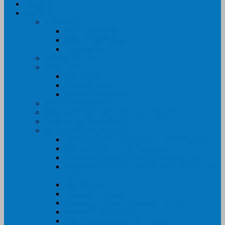
Trang Chủ
Sản Phẩm
Máy In Canon
Máy In Đa Năng
Máy In Đơn Năng
Máy In Màu
Máy In EPSON
Máy In HP
Máy In Màu
Máy In đa năng
Máy In Đơn Năng
Máy In BROTHER
Máy SCANER- CANON- HP- EPSON …
MỰC IN CHÍNH HÃNG
Thiết Bị Văn Phòng- VPP
Tư điển điện từ – Tân tư điển – Kim từ điển
Máy ép plastic – Giấy ép plastic
Máy cán màng nguội – Máy cán màng nhiệt
Máy cắt chữ Decal – Bàn cắt giấy- Giấy Decal
PVC
Bàn dập ghim
Máy hàn miệng túi
Điện thoại để bàn – Điện thoại kéo dài
Máy chiếu- Màn chiếu
Máy đóng gáy xoắn- Lò xo xoắn