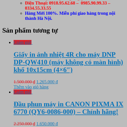
Điện Thoại: 0918.95.62.68 – 0985.90.99.33 –
0334.55.33.55
Hàng Mới 100%. Miễn phí giao hàng trong nội
thành Hà Nội.
Sản phẩm tương tự
Giảm giá!
Giấy in ảnh nhiệt 4R cho máy DNP
DP-QW410 (máy không có màn hình)
khổ 10x15cm (4×6″)
Giá
Giá
1.500.000
₫
1.265.000
₫
gốc
hiện
Thêm vào giỏ hàng
là:
tại
Giảm giá!
1.500.000 ₫.
là:
1.265.000 ₫.
Đầu phun máy in CANON PIXMA IX
6770 (QY6-0086-000) – Chính hãng!
Giá
Giá
2.250.000
₫
1.650.000
₫