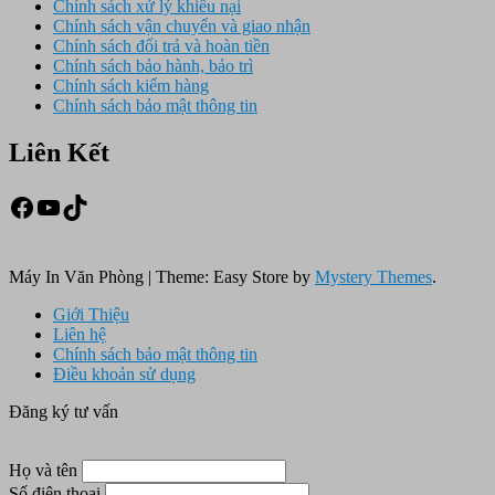
Chính sách xử lý khiếu nại
Chính sách vận chuyển và giao nhận
Chính sách đổi trả và hoàn tiền
Chính sách bảo hành, bảo trì
Chính sách kiểm hàng
Chính sách bảo mật thông tin
Liên Kết
Facebook
Youtube
TikTok
Máy In Văn Phòng
|
Theme: Easy Store by
Mystery Themes
.
Giới Thiệu
Liên hệ
Chính sách bảo mật thông tin
Điều khoản sử dụng
Đăng ký tư vấn
Họ và tên
Số điện thoại