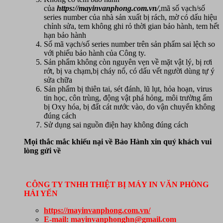
của
https://mayinvanphong.com.vn/
,mã số vạch/số
series number của nhà sản xuất bị rách, mờ có dấu hiệu
chỉnh sửa, tem không ghi rỏ thời gian bảo hành, tem hết
hạn bảo hành
Số mã vạch/số series number trên sản phẩm sai lệch so
với phiếu bảo hành của Công ty.
Sản phẩm không còn nguyên vẹn về mặt vật lý, bị rơi
rớt, bị va chạm,bị cháy nổ, có dấu vết người dùng tự ý
sửa chữa
Sản phẩm bị thiên tai, sét đánh, lũ lụt, hỏa hoạn, virus
tin học, côn trùng, động vật phá hỏng, môi trường ẩm
bị Oxy hóa, bị đất cát nước vào, do vận chuyển không
đúng cách
Sử dụng sai nguồn điện hay không đúng cách
Mọi thắc mắc khiếu nại về Bảo Hành xin quý khách vui
lòng gửi về
CÔNG TY TNHH THIỆT BỊ MÁY IN VĂN PHÒNG
HẢI YẾN
https://mayinvanphong.com.vn/
E-mail: mayinvanphonghn@gmail.com