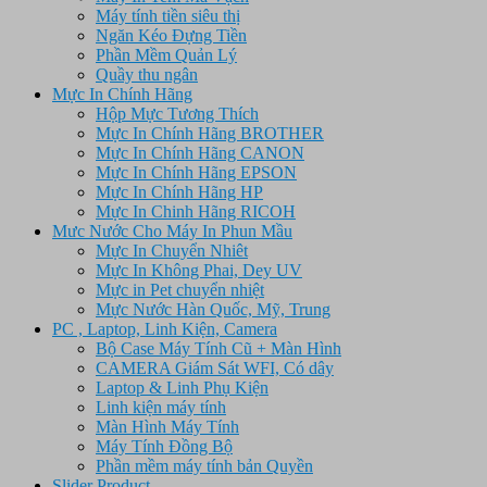
Máy tính tiền siêu thị
Ngăn Kéo Đựng Tiền
Phần Mềm Quản Lý
Quầy thu ngân
Mực In Chính Hãng
Hộp Mực Tương Thích
Mực In Chính Hãng BROTHER
Mực In Chính Hãng CANON
Mực In Chính Hãng EPSON
Mực In Chính Hãng HP
Mực In Chinh Hãng RICOH
Mưc Nước Cho Máy In Phun Mầu
Mực In Chuyển Nhiêt
Mực In Không Phai, Dey UV
Mực in Pet chuyển nhiệt
Mực Nước Hàn Quốc, Mỹ, Trung
PC , Laptop, Linh Kiện, Camera
Bộ Case Máy Tính Cũ + Màn Hình
CAMERA Giám Sát WFI, Có dây
Laptop & Linh Phụ Kiện
Linh kiện máy tính
Màn Hình Máy Tính
Máy Tính Đồng Bộ
Phần mềm máy tính bản Quyền
Slider Product