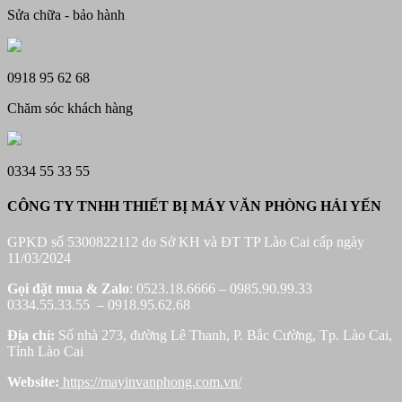
Sửa chữa - bảo hành
0918 95 62 68
Chăm sóc khách hàng
0334 55 33 55
CÔNG TY TNHH THIẾT BỊ MÁY VĂN PHÒNG HẢI YẾN
GPKD số 5300822112 do Sở KH và ĐT TP Lào Cai cấp ngày
11/03/2024
Gọi đặt mua &
Zalo
: 0523.18.6666 – 0985.90.99.33
0334.55.33.55 – 0918.95.62.68
Địa chỉ:
Số nhà 273, đường Lê Thanh, P. Bắc Cường, Tp. Lào Cai,
Tỉnh Lào Cai
Website:
https://mayinvanphong.com.vn/