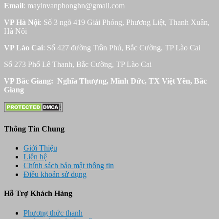
Email
: mayinvanphonghn@gmail.com
VP Hà Nội
: Số 3 ngõ 419 Giải Phóng, Phương Liệt, Thanh Xuân,
Hà Nôi
VP Lào Cai
: Số 427 đường Trần Phú, Bắc Cường, TP Lào Cai
Số 273 Phố Lê Thanh, Bắc Cường, TP Lào Cai
VP Bắc Giang: Nghĩa Thượng, Minh Đức, TX Việt Yên, Bắc
Giang
Thông Tin Chung
Giới Thiệu
Liên hệ
Chính sách bảo mật thông tin
Điều khoản sử dụng
Hỗ Trợ Khách Hàng
Phương thức thanh