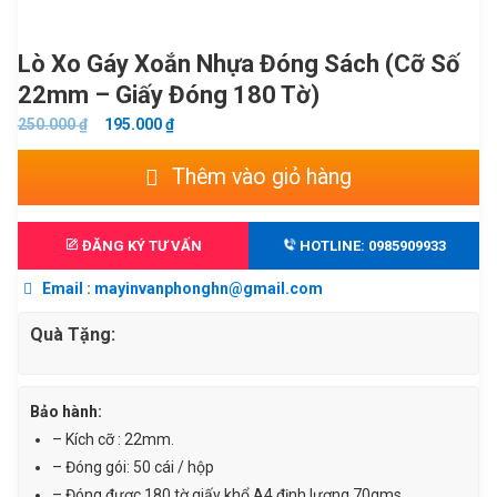
Lò Xo Gáy Xoắn Nhựa Đóng Sách (Cỡ Số
22mm – Giấy Đóng 180 Tờ)
GIÁ
GIÁ
250.000
₫
195.000
₫
GỐC
HIỆN
Lò
Thêm vào giỏ hàng
LÀ:
TẠI
xo
250.000 ₫.
LÀ:
gáy
195.000 ₫.
xoắn
ĐĂNG KÝ TƯ VẤN
HOTLINE: 0985909933
nhựa
Email : mayinvanphonghn@gmail.com
đóng
sách
Quà Tặng:
(Cỡ
số
22mm
Bảo hành:
-
– Kích cỡ : 22mm.
giấy
– Đóng gói: 50 cái / hộp
đóng
– Đóng được 180 tờ giấy khổ A4 định lượng 70gms