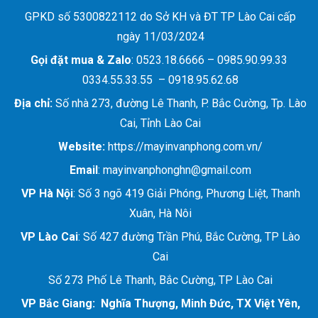
GPKD số 5300822112 do Sở KH và ĐT TP Lào Cai cấp
ngày 11/03/2024
Gọi đặt mua &
Zalo
: 0523.18.6666 – 0985.90.99.33
0334.55.33.55 – 0918.95.62.68
Địa chỉ:
Số nhà 273, đường Lê Thanh, P. Bắc Cường, Tp. Lào
Cai, Tỉnh Lào Cai
Website:
https://mayinvanphong.com.vn/
Email
: mayinvanphonghn@gmail.com
VP Hà Nội
: Số 3 ngõ 419 Giải Phóng, Phương Liệt, Thanh
Xuân, Hà Nôi
VP Lào Cai
: Số 427 đường Trần Phú, Bắc Cường, TP Lào
Cai
Số 273 Phố Lê Thanh, Bắc Cường, TP Lào Cai
VP Bắc Giang: Nghĩa Thượng, Minh Đức, TX Việt Yên,