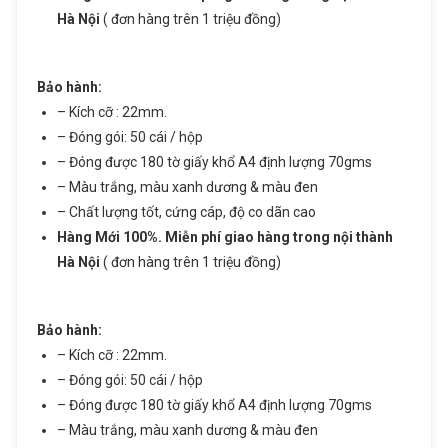
ĐĂNG KÝ TƯ VẤN
Hà Nội
( đơn hàng trên 1 triệu đồng)
Sản phẩm vừa được thêm vào giỏ
Họ và tên
hàng
Bảo hành:
– Kích cỡ : 22mm.
Số điện thoại
– Đóng gói: 50 cái / hộp
Lò xo gáy xoắn nhựa đóng sách (Cỡ số
– Đóng được 180 tờ giấy khổ A4 định lượng 70gms
Nhu cầu cần tư vấn
22mm – giấy đóng 180 tờ)
– Màu trắng, màu xanh dương & màu đen
– Chất lượng tốt, cứng cáp, độ co dãn cao
Giá: 195,000 đ
Hàng Mới 100%. Miễn phí giao hàng trong nội thành
Giỏ hàng hiện có:
0
sản phẩm
Hà Nội
( đơn hàng trên 1 triệu đồng)
Tiếp tục mua hàng
Bảo hành:
– Kích cỡ : 22mm.
Đi đến giỏ hàng
– Đóng gói: 50 cái / hộp
Gửi thông tin
– Đóng được 180 tờ giấy khổ A4 định lượng 70gms
– Màu trắng, màu xanh dương & màu đen