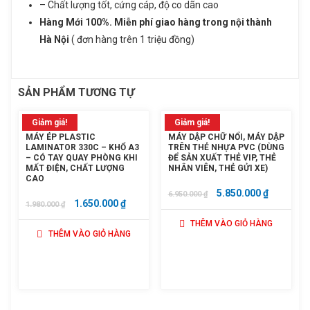
– Chất lượng tốt, cứng cáp, độ co dãn cao
Hàng Mới 100%. Miễn phí giao hàng trong nội thành
Hà Nội
( đơn hàng trên 1 triệu đồng)
SẢN PHẨM TƯƠNG TỰ
Giảm giá!
Giảm giá!
MÁY ÉP PLASTIC
MÁY DẬP CHỮ NỔI, MÁY DẬP
LAMINATOR 330C – KHỔ A3
TRÊN THẺ NHỰA PVC (DÙNG
– CÓ TAY QUAY PHÒNG KHI
ĐỂ SẢN XUẤT THẺ VIP, THẺ
MẤT ĐIỆN, CHẤT LƯỢNG
NHÂN VIÊN, THẺ GỬI XE‎)
CAO
GIÁ
GIÁ
5.850.000
₫
6.950.000
₫
GIÁ
GIÁ
1.650.000
₫
1.980.000
₫
GỐC
HIỆN
GỐC
HIỆN
THÊM VÀO GIỎ HÀNG
LÀ:
TẠI
THÊM VÀO GIỎ HÀNG
LÀ:
TẠI
6.950.000 ₫.
LÀ:
1.980.000 ₫.
LÀ:
5.850.000
1.650.000 ₫.