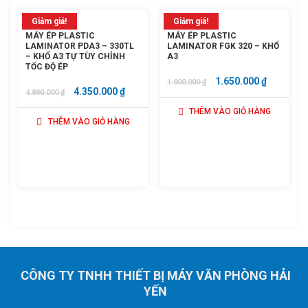
Giảm giá!
Giảm giá!
MÁY ÉP PLASTIC
MÁY ÉP PLASTIC
LAMINATOR PDA3 – 330TL
LAMINATOR FGK 320 – KHỔ
– KHỔ A3 TỰ TÙY CHỈNH
A3
TỐC ĐỘ ÉP
GIÁ
GIÁ
1.650.000
₫
1.900.000
₫
GIÁ
GIÁ
4.350.000
₫
4.890.000
₫
GỐC
HIỆN
GỐC
HIỆN
THÊM VÀO GIỎ HÀNG
LÀ:
TẠI
THÊM VÀO GIỎ HÀNG
LÀ:
TẠI
1.900.000 ₫.
LÀ:
4.890.000 ₫.
LÀ:
1.650.000
4.350.000 ₫.
CÔNG TY TNHH THIẾT BỊ MÁY VĂN PHÒNG HẢI
YẾN