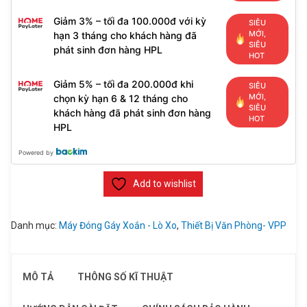
Giảm 3% – tối đa 100.000đ với kỳ
SIÊU
MỚI,
hạn 3 tháng cho khách hàng đã
SIÊU
phát sinh đơn hàng HPL
HOT
Giảm 5% – tối đa 200.000đ khi
SIÊU
MỚI,
chọn kỳ hạn 6 & 12 tháng cho
SIÊU
khách hàng đã phát sinh đơn hàng
HOT
HPL
Powered by
Add to wishlist
Danh mục:
Máy Đóng Gáy Xoắn - Lò Xo
,
Thiết Bị Văn Phòng- VPP
MÔ TẢ
THÔNG SỐ KĨ THUẬT