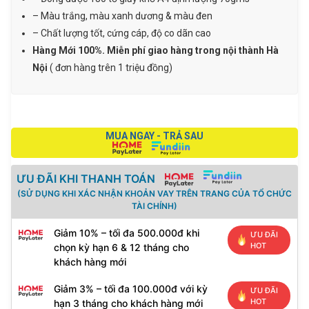
180
– Màu trắng, màu xanh dương & màu đen
tờ)
– Chất lượng tốt, cứng cáp, độ co dãn cao
số
Hàng Mới 100%. Miễn phí giao hàng trong nội thành Hà
lượng
Nội
( đơn hàng trên 1 triệu đồng)
MUA NGAY - TRẢ SAU
ƯU ĐÃI KHI THANH TOÁN
(SỬ DỤNG KHI XÁC NHẬN KHOẢN VAY TRÊN TRANG CỦA TỔ CHỨC
TÀI CHÍNH)
Giảm 10% – tối đa 500.000đ khi
ƯU ĐÃI
HOT
chọn kỳ hạn 6 & 12 tháng cho
khách hàng mới
Giảm 3% – tối đa 100.000đ với kỳ
ƯU ĐÃI
HOT
hạn 3 tháng cho khách hàng mới