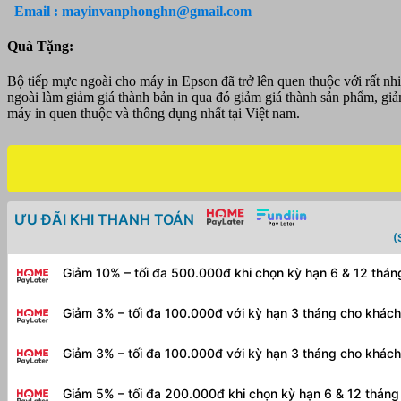
ngoài
Email : mayinvanphonghn@gmail.com
-
Bộ
Quà Tặng:
tiếp
mực
Bộ tiếp mực ngoài cho máy in Epson đã trở lên quen thuộc với rất n
cho
ngoài làm giảm giá thành bản in qua đó giảm giá thành sản phẩm, giả
máy
máy in quen thuộc và thông dụng nhất tại Việt nam.
in
CANON
IX-
6770
(
chưa
bao
ƯU ĐÃI KHI THANH TOÁN
gồm
(
mực)
chép)
Giảm 10% – tối đa 500.000đ khi chọn kỳ hạn 6 & 12 thá
số
lượng
Giảm 3% – tối đa 100.000đ với kỳ hạn 3 tháng cho khác
Giảm 3% – tối đa 100.000đ với kỳ hạn 3 tháng cho khác
Giảm 5% – tối đa 200.000đ khi chọn kỳ hạn 6 & 12 thán