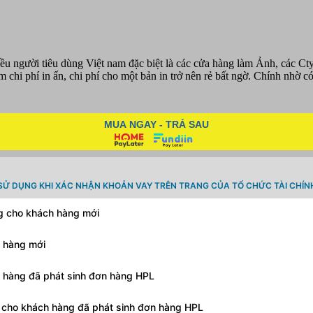
hiều người tiêu dùng Việt nam đặc biệt là các cửa hàng làm Ảnh, các 
m chi phí in ấn, chi phí cho một bản in trở nên rẻ bất ngờ. Chính nhờ
MUA NGAY - TRẢ SAU
SỬ DỤNG KHI XÁC NHẬN KHOẢN VAY TRÊN TRANG CỦA TỔ CHỨC TÀI CHÍN
ng cho khách hàng mới
h hàng mới
h hàng đã phát sinh đơn hàng HPL
g cho khách hàng đã phát sinh đơn hàng HPL