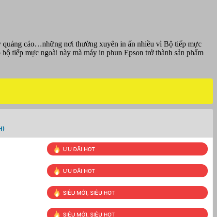
Cty quảng cáo…những nơi thường xuyên in ấn nhiều vì Bộ tiếp mực
 có bộ tiếp mực ngoài này mà máy in phun Epson trở thành sản phẩm
H)
ƯU ĐÃI HOT
ƯU ĐÃI HOT
SIÊU MỚI, SIÊU HOT
SIÊU MỚI, SIÊU HOT