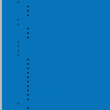
Máy In Canon
Máy In Đa Năng
Máy In Đơn Năng
Máy In Màu
Máy In EPSON
Máy In HP
Máy In Màu
Máy In đa năng
Máy In Đơn Năng
Máy In BROTHER
Máy SCANER- CANON- HP- EPSON …
MỰC IN CHÍNH HÃNG
Thiết Bị Văn Phòng- VPP
Tư điển điện từ – Tân tư điển – Kim từ điển
Máy ép plastic – Giấy ép plastic
Máy cán màng nguội – Máy cán màng nhiệt
Máy cắt chữ Decal – Bàn cắt giấy- Giấy Decal P
Bàn dập ghim
Máy hàn miệng túi
Điện thoại để bàn – Điện thoại kéo dài
Máy chiếu- Màn chiếu
Máy đóng gáy xoắn- Lò xo xoắn
Máy hủy tài liệu
GIẤY IN – THIẾT BỊ NGÀNH IN
Giấy In Ảnh Cuộn Khổ Lớn