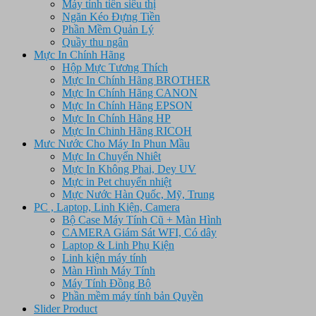
Máy tính tiền siêu thị
Ngăn Kéo Đựng Tiền
Phần Mềm Quản Lý
Quầy thu ngân
Mực In Chính Hãng
Hộp Mực Tương Thích
Mực In Chính Hãng BROTHER
Mực In Chính Hãng CANON
Mực In Chính Hãng EPSON
Mực In Chính Hãng HP
Mực In Chinh Hãng RICOH
Mưc Nước Cho Máy In Phun Mầu
Mực In Chuyển Nhiêt
Mực In Không Phai, Dey UV
Mực in Pet chuyển nhiệt
Mực Nước Hàn Quốc, Mỹ, Trung
PC , Laptop, Linh Kiện, Camera
Bộ Case Máy Tính Cũ + Màn Hình
CAMERA Giám Sát WFI, Có dây
Laptop & Linh Phụ Kiện
Linh kiện máy tính
Màn Hình Máy Tính
Máy Tính Đồng Bộ
Phần mềm máy tính bản Quyền
Slider Product