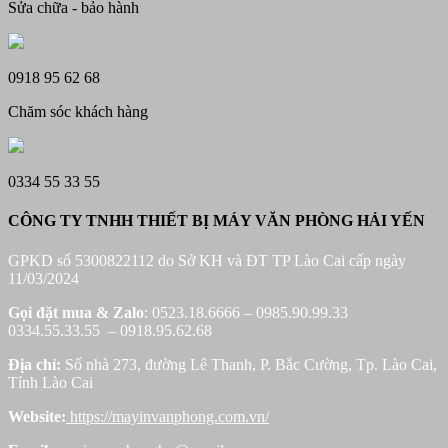
Sửa chữa - bảo hành
0918 95 62 68
Chăm sóc khách hàng
0334 55 33 55
CÔNG TY TNHH THIẾT BỊ MÁY VĂN PHÒNG HẢI YẾN
GPKD số 5300822112 do Sở KH và ĐT TP Lào Cai cấp ngày
11/03/2024
Gọi đặt mua &
Zalo
: 0523.18.6666 – 0985.90.99.33
0334.55.33.55 – 0918.95.62.68
Địa chỉ:
Số nhà 273, đường Lê Thanh, P. Bắc Cường, Tp. Lào Cai,
Tỉnh Lào Cai
Website:
https://mayinvanphong.com.vn/