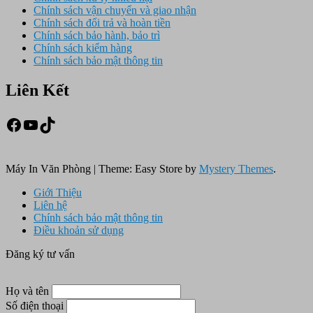
Chính sách vận chuyển và giao nhận
Chính sách đổi trả và hoàn tiền
Chính sách bảo hành, bảo trì
Chính sách kiểm hàng
Chính sách bảo mật thông tin
Liên Kết
Facebook
Youtube
TikTok
Máy In Văn Phòng
|
Theme: Easy Store by
Mystery Themes
.
Giới Thiệu
Liên hệ
Chính sách bảo mật thông tin
Điều khoản sử dụng
Đăng ký tư vấn
Họ và tên
Số điện thoại