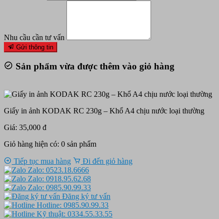
Nhu cầu cần tư vấn
Gửi thông tin
Sản phẩm vừa được thêm vào giỏ hàng
Giấy in ảnh KODAK RC 230g – Khổ A4 chịu nước loại thường
Giá: 35,000 đ
Giỏ hàng hiện có:
0
sản phẩm
Tiếp tục mua hàng
Đi đến giỏ hàng
Zalo: 0523.18.6666
Zalo: 0918.95.62.68
Zalo: 0985.90.99.33
Đăng ký tư vấn
Hotline: 0985.90.99.33
Kỹ thuật: 0334.55.33.55