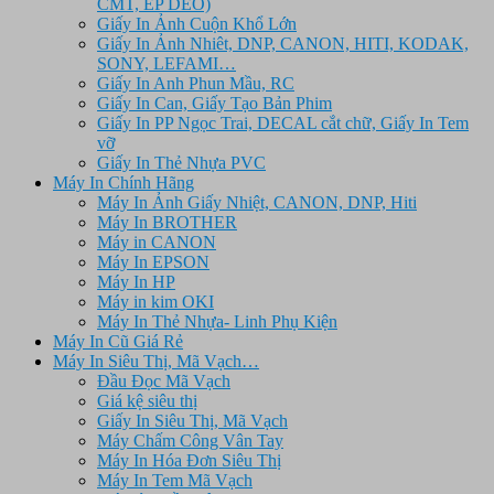
CMT, ÉP DẺO)
Giấy In Ảnh Cuộn Khổ Lớn
Giấy In Ảnh Nhiêt, DNP, CANON, HITI, KODAK,
SONY, LEFAMI…
Giấy In Anh Phun Mầu, RC
Giấy In Can, Giấy Tạo Bản Phim
Giấy In PP Ngọc Trai, DECAL cắt chữ, Giấy In Tem
vỡ
Giấy In Thẻ Nhựa PVC
Máy In Chính Hãng
Máy In Ảnh Giấy Nhiệt, CANON, DNP, Hiti
Máy In BROTHER
Máy in CANON
Máy In EPSON
Máy In HP
Máy in kim OKI
Máy In Thẻ Nhựa- Linh Phụ Kiện
Máy In Cũ Giá Rẻ
Máy In Siêu Thị, Mã Vạch…
Đầu Đọc Mã Vạch
Giá kệ siêu thị
Giấy In Siêu Thị, Mã Vạch
Máy Chấm Công Vân Tay
Máy In Hóa Đơn Siêu Thị
Máy In Tem Mã Vạch