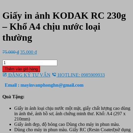
Giấy in ảnh KODAK RC 230g
– Khổ A4 chịu nước loại
thường
Giá
Giá
75.000
₫
35.000
₫
gốc
hiện
Giấy
là:
tại
in
75.000 ₫.
là:
Thêm vào giỏ hàng
ảnh
35.000 ₫.
ĐĂNG KÝ TƯ VẤN
HOTLINE: 0985909933
KODAK
RC
Email : mayinvanphonghn@gmail.com
230g
-
Quà Tặng:
Khổ
A4
Giấy in ảnh loại chịu nước một mặt, giấy chất lượng cao dùng
chịu
in ảnh thẻ, ảnh hồ sơ, ảnh chứng minh thư. Khổ: A4 (297 x
nước
210mm)
loại
Giấy ảnh đẹp, độ bóng cao Dùng cho máy in phun màu.
thường
Dùng cho máy in phun màu. Giấy RC (Resin Coated)sử dụng
số