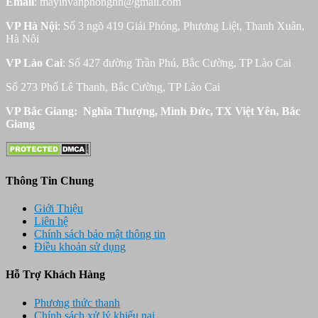
Email
: mayinvanphonghn@gmail.com
VP Hà Nội
: Số 3 ngõ 419 Giải Phóng, Phương Liệt, Thanh Xuân,
Hà Nôi
VP Lào Cai
: Số 427 đường Trần Phú, Bắc Cường, TP Lào Cai
Số 273 Phố Lê Thanh, Bắc Cường, TP Lào Cai
VP Bắc Giang: Nghĩa Thượng, Minh Đức, TX Việt Yên, Bắc
Giang
Thông Tin Chung
Giới Thiệu
Liên hệ
Chính sách bảo mật thông tin
Điều khoản sử dụng
Hỗ Trợ Khách Hàng
Phương thức thanh
Chính sách xử lý khiếu nại