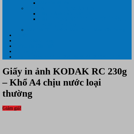
Máy hủy tài liệu
GIẤY IN – THIẾT BỊ NGÀNH IN
Giấy In Ảnh Cuộn Khổ Lớn
Giấy ÉP PLASTIC ( ÉP GIẤY TỜ, ÉP ẢNH,
ÉP CMT, ÉP DẺO)
Máy tính PC- Laptop- Màn Hình – Máy Văn Phòng
Tin tức
Hỗ Trợ Khách Hàng
Thông Tin Cần Thiết
Về chúng tôi
Liên Hệ- 0334.55.33.55- 0985.90.99.33. 0918.95.62.68
Giấy in ảnh KODAK RC 230g
– Khổ A4 chịu nước loại
thường
Giảm giá!