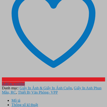
Add to wishlist
Danh mục:
Giấy In Ảnh & Giấy In Ảnh Cuộn
,
Giấy In Anh Phun
Mầu, RC
,
Thiết Bị Văn Phòng- VPP
Mô tả
Thông số kĩ thuật