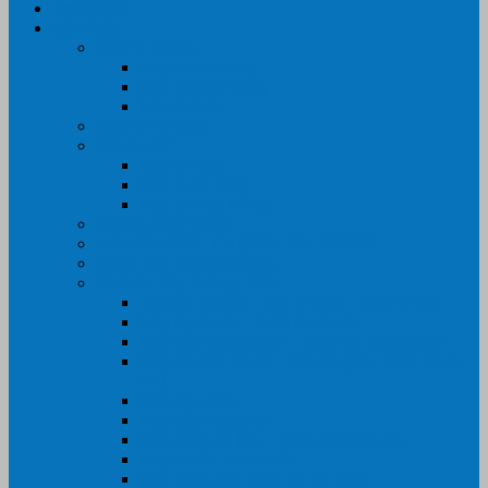
Trang Chủ
Sản Phẩm
Máy In Canon
Máy In Đa Năng
Máy In Đơn Năng
Máy In Màu
Máy In EPSON
Máy In HP
Máy In Màu
Máy In đa năng
Máy In Đơn Năng
Máy In BROTHER
Máy SCANER- CANON- HP- EPSON …
MỰC IN CHÍNH HÃNG
Thiết Bị Văn Phòng- VPP
Tư điển điện từ – Tân tư điển – Kim từ điển
Máy ép plastic – Giấy ép plastic
Máy cán màng nguội – Máy cán màng nhiệt
Máy cắt chữ Decal – Bàn cắt giấy- Giấy Decal
PVC
Bàn dập ghim
Máy hàn miệng túi
Điện thoại để bàn – Điện thoại kéo dài
Máy chiếu- Màn chiếu
Máy đóng gáy xoắn- Lò xo xoắn