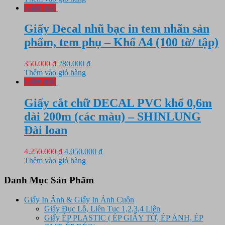
là:
tại
Giảm giá!
150.000 ₫.
là:
50.000 ₫.
Giấy Decal nhũ bạc in tem nhãn sản
phẩm, tem phụ – Khổ A4 (100 tờ/ tập)
Giá
Giá
350.000
₫
280.000
₫
gốc
hiện
Thêm vào giỏ hàng
là:
tại
Giảm giá!
350.000 ₫.
là:
280.000 ₫.
Giấy cắt chữ DECAL PVC khổ 0,6m
dài 200m (các màu) – SHINLUNG
Đài loan
Giá
Giá
4.250.000
₫
4.050.000
₫
gốc
hiện
Thêm vào giỏ hàng
là:
tại
4.250.000 ₫.
là:
Danh Mục Sản Phẩm
4.050.000 ₫.
Giấy In Ảnh & Giấy In Ảnh Cuộn
Giấy Đục Lỗ, Liên Tục 1,2,3,4 Liên
Giấy ÉP PLASTIC ( ÉP GIẤY TỜ, ÉP ẢNH, ÉP