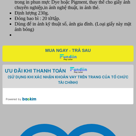
trong in phun mực Dye hoặc Pigment, thay thế cho giấy ảnh
lượng
chuyên nghiệp,in ảnh nghệ thuật, in ảnh thẻ.
Định lượng 230g.
Đóng bao bì : 20 tờ/tập.
Dùng để in ảnh kỹ thuật số, ảnh gia đình. (Loại giấy này mặt
ảnh bóng)
MUA NGAY - TRẢ SAU
ƯU ĐÃI KHI THANH TOÁN
(SỬ DỤNG KHI XÁC NHẬN KHOẢN VAY TRÊN TRANG CỦA TỔ CHỨC
TÀI CHÍNH)
Powered by