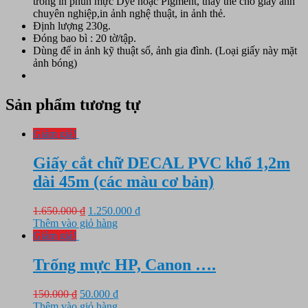
trong in phun mực Dye hoặc Pigment, thay thế cho giấy ảnh
chuyên nghiệp,in ảnh nghệ thuật, in ảnh thẻ.
Định lượng 230g.
Đóng bao bì : 20 tờ/tập.
Dùng để in ảnh kỹ thuật số, ảnh gia đình. (Loại giấy này mặt
ảnh bóng)
Sản phẩm tương tự
Giảm giá!
Giấy cắt chữ DECAL PVC khổ 1,2m
dài 45m (các màu cơ bản)
Giá
Giá
1.650.000
₫
1.250.000
₫
gốc
hiện
Thêm vào giỏ hàng
là:
tại
Giảm giá!
1.650.000 ₫.
là:
1.250.000 ₫.
Trống mực HP, Canon ….
Giá
Giá
150.000
₫
50.000
₫
gốc
hiện
Thêm vào giỏ hàng