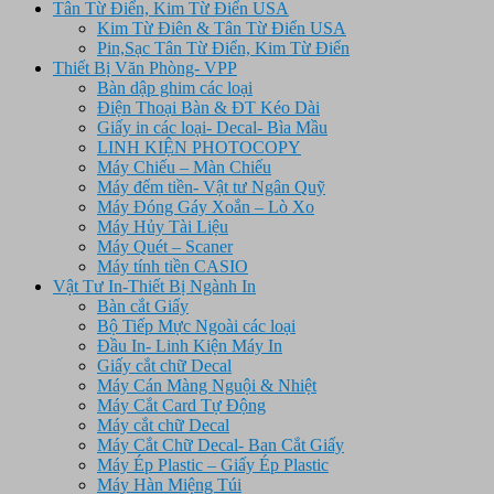
Tân Từ Điển, Kim Từ Điển USA
Kim Từ Điên & Tân Từ Điển USA
Pin,Sạc Tân Từ Điển, Kim Từ Điển
Thiết Bị Văn Phòng- VPP
Bàn dập ghim các loại
Điện Thoại Bàn & ĐT Kéo Dài
Giấy in các loại- Decal- Bìa Mầu
LINH KIỆN PHOTOCOPY
Máy Chiếu – Màn Chiếu
Máy đếm tiền- Vật tư Ngân Quỹ
Máy Đóng Gáy Xoắn – Lò Xo
Máy Hủy Tài Liệu
Máy Quét – Scaner
Máy tính tiền CASIO
Vật Tư In-Thiết Bị Ngành In
Bàn cắt Giấy
Bộ Tiếp Mực Ngoài các loại
Đầu In- Linh Kiện Máy In
Giấy cắt chữ Decal
Máy Cán Màng Nguội & Nhiệt
Máy Cắt Card Tự Động
Máy cắt chữ Decal
Máy Cắt Chữ Decal- Ban Cắt Giấy
Máy Ép Plastic – Giấy Ép Plastic
Máy Hàn Miệng Túi