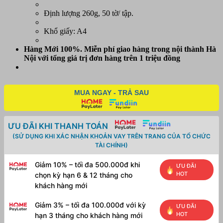
Định
Định lượng 260g, 50 tờ/ tập.
lượng
260g
Khổ giấy: A4
-
Giấy
Hàng Mới 100%. Miễn phí giao hàng trong nội thành Hà
Indonexia
Nội với tổng giá trị đơn hàng trên 1 triệu đồng
loại
đẹp!
số
lượng
MUA NGAY - TRẢ SAU
ƯU ĐÃI KHI THANH TOÁN
(SỬ DỤNG KHI XÁC NHẬN KHOẢN VAY TRÊN TRANG CỦA TỔ CHỨC
TÀI CHÍNH)
Giảm 10% – tối đa 500.000đ khi
ƯU ĐÃI
HOT
chọn kỳ hạn 6 & 12 tháng cho
khách hàng mới
Giảm 3% – tối đa 100.000đ với kỳ
ƯU ĐÃI
HOT
hạn 3 tháng cho khách hàng mới