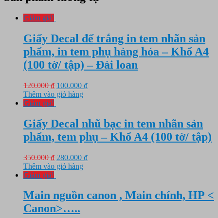
Giảm giá!
Giấy Decal đế trắng in tem nhãn sản
phẩm, in tem phụ hàng hóa – Khổ A4
(100 tờ/ tập) – Đài loan
Giá
Giá
120.000
₫
100.000
₫
gốc
hiện
Thêm vào giỏ hàng
là:
tại
Giảm giá!
120.000 ₫.
là:
100.000 ₫.
Giấy Decal nhũ bạc in tem nhãn sản
phẩm, tem phụ – Khổ A4 (100 tờ/ tập)
Giá
Giá
350.000
₫
280.000
₫
gốc
hiện
Thêm vào giỏ hàng
là:
tại
Giảm giá!
350.000 ₫.
là:
280.000 ₫.
Main nguồn canon , Main chính, HP <
Canon>…..