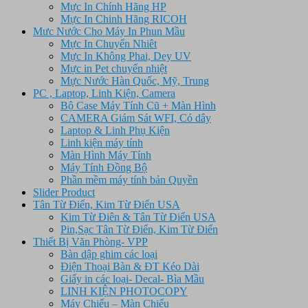
Mực In Chính Hãng HP
Mực In Chinh Hãng RICOH
Mưc Nước Cho Máy In Phun Mầu
Mực In Chuyển Nhiêt
Mực In Không Phai, Dey UV
Mực in Pet chuyển nhiệt
Mực Nước Hàn Quốc, Mỹ, Trung
PC , Laptop, Linh Kiện, Camera
Bộ Case Máy Tính Cũ + Màn Hình
CAMERA Giám Sát WFI, Có dây
Laptop & Linh Phụ Kiện
Linh kiện máy tính
Màn Hình Máy Tính
Máy Tính Đồng Bộ
Phần mềm máy tính bản Quyền
Slider Product
Tân Từ Điển, Kim Từ Điển USA
Kim Từ Điên & Tân Từ Điển USA
Pin,Sạc Tân Từ Điển, Kim Từ Điển
Thiết Bị Văn Phòng- VPP
Bàn dập ghim các loại
Điện Thoại Bàn & ĐT Kéo Dài
Giấy in các loại- Decal- Bìa Mầu
LINH KIỆN PHOTOCOPY
Máy Chiếu – Màn Chiếu