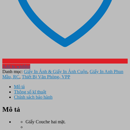
Add to wishlist
Danh mục:
Giấy In Ảnh & Giấy In Ảnh Cuộn
,
Giấy In Anh Phun
Mầu, RC
,
Thiết Bị Văn Phòng- VPP
Mô tả
Thông số kĩ thuật
Chính sách bảo hành
Mô tả
Giấy Couche hai mặt.