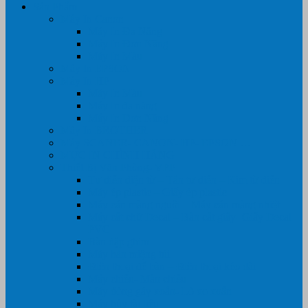
Sản Phẩm
Máy In Canon
Máy In Đa Năng
Máy In Đơn Năng
Máy In Màu
Máy In EPSON
Máy In HP
Máy In Màu
Máy In đa năng
Máy In Đơn Năng
Máy In BROTHER
Máy SCANER- CANON- HP- EPSON …
MỰC IN CHÍNH HÃNG
Thiết Bị Văn Phòng- VPP
Tư điển điện từ – Tân tư điển – Kim từ điển
Máy ép plastic – Giấy ép plastic
Máy cán màng nguội – Máy cán màng nhiệt
Máy cắt chữ Decal – Bàn cắt giấy- Giấy Decal
PVC
Bàn dập ghim
Máy hàn miệng túi
Điện thoại để bàn – Điện thoại kéo dài
Máy chiếu- Màn chiếu
Máy đóng gáy xoắn- Lò xo xoắn
Máy hủy tài liệu