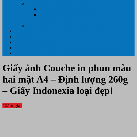
GIẤY IN – THIẾT BỊ NGÀNH IN
Giấy In Ảnh Cuộn Khổ Lớn
Giấy ÉP PLASTIC ( ÉP GIẤY TỜ, ÉP ẢNH,
ÉP CMT, ÉP DẺO)
Máy tính PC- Laptop- Màn Hình – Máy Văn Phòng
Tin tức
Hỗ Trợ Khách Hàng
Thông Tin Cần Thiết
Về chúng tôi
Liên Hệ- 0334.55.33.55- 0985.90.99.33. 0918.95.62.68
Giấy ảnh Couche in phun màu
hai mặt A4 – Định lượng 260g
– Giấy Indonexia loại đẹp!
Giảm giá!