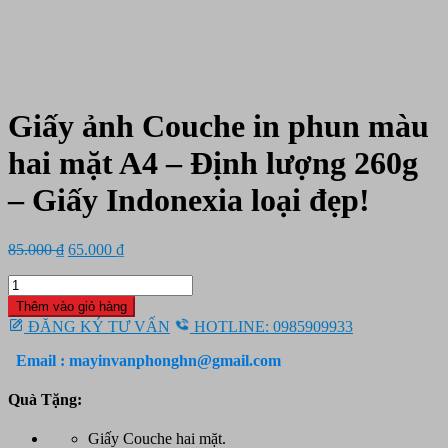
Giấy ảnh Couche in phun màu
hai mặt A4 – Định lượng 260g
– Giấy Indonexia loại đẹp!
Giá
Giá
85.000
₫
65.000
₫
gốc
hiện
Giấy
là:
tại
ảnh
85.000 ₫.
là:
Thêm vào giỏ hàng
Couche
65.000 ₫.
ĐĂNG KÝ TƯ VẤN
HOTLINE: 0985909933
in
phun
Email : mayinvanphonghn@gmail.com
màu
hai
Quà Tặng:
mặt
A4
Giấy Couche hai mặt.
-