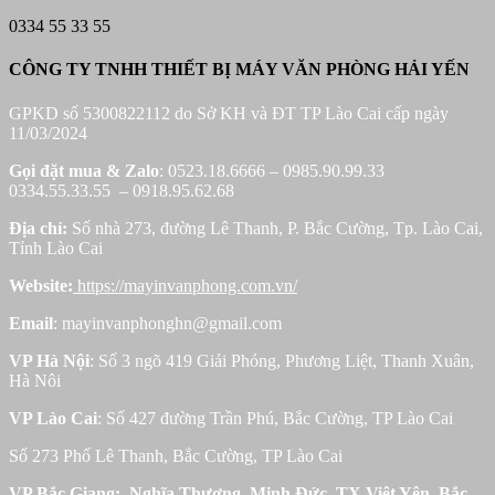
0334 55 33 55
CÔNG TY TNHH THIẾT BỊ MÁY VĂN PHÒNG HẢI YẾN
GPKD số 5300822112 do Sở KH và ĐT TP Lào Cai cấp ngày
11/03/2024
Gọi đặt mua &
Zalo
: 0523.18.6666 – 0985.90.99.33
0334.55.33.55 – 0918.95.62.68
Địa chỉ:
Số nhà 273, đường Lê Thanh, P. Bắc Cường, Tp. Lào Cai,
Tỉnh Lào Cai
Website:
https://mayinvanphong.com.vn/
Email
: mayinvanphonghn@gmail.com
VP Hà Nội
: Số 3 ngõ 419 Giải Phóng, Phương Liệt, Thanh Xuân,
Hà Nôi
VP Lào Cai
: Số 427 đường Trần Phú, Bắc Cường, TP Lào Cai
Số 273 Phố Lê Thanh, Bắc Cường, TP Lào Cai
VP Bắc Giang: Nghĩa Thượng, Minh Đức, TX Việt Yên, Bắc