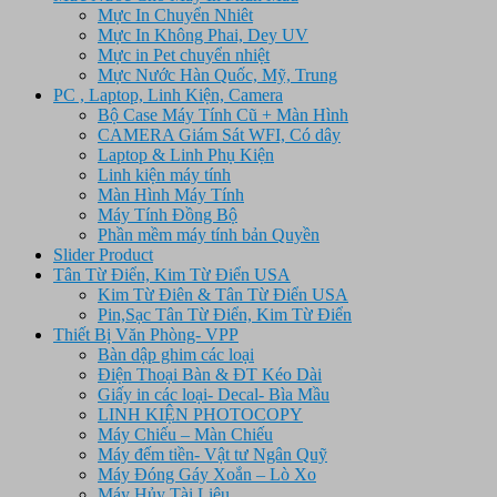
Mực In Chuyển Nhiêt
Mực In Không Phai, Dey UV
Mực in Pet chuyển nhiệt
Mực Nước Hàn Quốc, Mỹ, Trung
PC , Laptop, Linh Kiện, Camera
Bộ Case Máy Tính Cũ + Màn Hình
CAMERA Giám Sát WFI, Có dây
Laptop & Linh Phụ Kiện
Linh kiện máy tính
Màn Hình Máy Tính
Máy Tính Đồng Bộ
Phần mềm máy tính bản Quyền
Slider Product
Tân Từ Điển, Kim Từ Điển USA
Kim Từ Điên & Tân Từ Điển USA
Pin,Sạc Tân Từ Điển, Kim Từ Điển
Thiết Bị Văn Phòng- VPP
Bàn dập ghim các loại
Điện Thoại Bàn & ĐT Kéo Dài
Giấy in các loại- Decal- Bìa Mầu
LINH KIỆN PHOTOCOPY
Máy Chiếu – Màn Chiếu
Máy đếm tiền- Vật tư Ngân Quỹ
Máy Đóng Gáy Xoắn – Lò Xo
Máy Hủy Tài Liệu