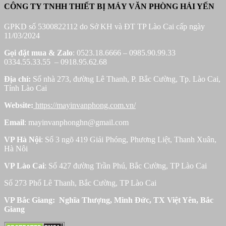
CÔNG TY TNHH THIẾT BỊ MÁY VĂN PHÒNG HẢI YẾN
GPKD số 5300822112 do Sở KH và ĐT TP Lào Cai cấp ngày
11/03/2024
Gọi đặt mua &
Zalo
: 0523.18.6666 – 0985.90.99.33
0334.55.33.55 – 0918.95.62.68
Địa chỉ:
Số nhà 273, đường Lê Thanh, P. Bắc Cường, Tp. Lào Cai,
Tỉnh Lào Cai
Website:
https://mayinvanphong.com.vn/
Email
: mayinvanphonghn@gmail.com
VP Hà Nội
: Số 3 ngõ 419 Giải Phóng, Phương Liệt, Thanh Xuân,
Hà Nôi
VP Lào Cai
: Số 427 đường Trần Phú, Bắc Cường, TP Lào Cai
Số 273 Phố Lê Thanh, Bắc Cường, TP Lào Cai
VP Bắc Giang: Nghĩa Thượng, Minh Đức, TX Việt Yên, Bắc
Giang