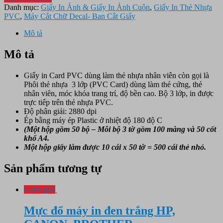
Danh mục:
Giấy In Ảnh & Giấy In Ảnh Cuộn
,
Giấy In Thẻ Nhựa
PVC
,
Máy Cắt Chữ Decal- Ban Cắt Giấy
Mô tả
Mô tả
Giấy in Card PVC dùng làm thẻ nhựa nhân viên còn gọi là
Phôi thẻ nhựa 3 lớp (PVC Card) dùng làm thẻ cứng, thẻ
nhân viên, móc khóa trang trí, độ bền cao. Bộ 3 lớp, in được
trực tiếp trên thẻ nhựa PVC.
Độ phân giải: 2880 dpi
Ép bằng máy ép Plastic ở nhiệt độ 180 độ C
(Một hộp gồm 50 bộ – Mỗi bộ 3 tờ gồm 100 màng và 50 cốt
khổ A4.
Một hộp giấy làm được 10 cái x 50 tờ = 500 cái thẻ nhỏ.
Sản phẩm tương tự
Giảm giá!
Mực đổ máy in đen trắng HP,