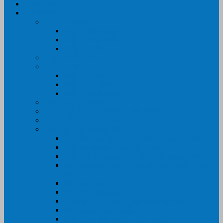
Trang Chủ
Sản Phẩm
Máy In Canon
Máy In Đa Năng
Máy In Đơn Năng
Máy In Màu
Máy In EPSON
Máy In HP
Máy In Màu
Máy In đa năng
Máy In Đơn Năng
Máy In BROTHER
Máy SCANER- CANON- HP- EPSON …
MỰC IN CHÍNH HÃNG
Thiết Bị Văn Phòng- VPP
Tư điển điện từ – Tân tư điển – Kim từ điển
Máy ép plastic – Giấy ép plastic
Máy cán màng nguội – Máy cán màng nhiệt
Máy cắt chữ Decal – Bàn cắt giấy- Giấy Decal
PVC
Bàn dập ghim
Máy hàn miệng túi
Điện thoại để bàn – Điện thoại kéo dài
Máy chiếu- Màn chiếu
Máy đóng gáy xoắn- Lò xo xoắn