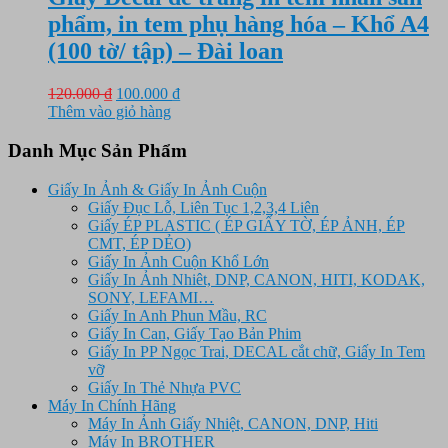
phẩm, in tem phụ hàng hóa – Khổ A4
(100 tờ/ tập) – Đài loan
Giá
Giá
120.000
₫
100.000
₫
gốc
hiện
Thêm vào giỏ hàng
là:
tại
120.000 ₫.
là:
Danh Mục Sản Phẩm
100.000 ₫.
Giấy In Ảnh & Giấy In Ảnh Cuộn
Giấy Đục Lỗ, Liên Tục 1,2,3,4 Liên
Giấy ÉP PLASTIC ( ÉP GIẤY TỜ, ÉP ẢNH, ÉP
CMT, ÉP DẺO)
Giấy In Ảnh Cuộn Khổ Lớn
Giấy In Ảnh Nhiêt, DNP, CANON, HITI, KODAK,
SONY, LEFAMI…
Giấy In Anh Phun Mầu, RC
Giấy In Can, Giấy Tạo Bản Phim
Giấy In PP Ngọc Trai, DECAL cắt chữ, Giấy In Tem
vỡ
Giấy In Thẻ Nhựa PVC
Máy In Chính Hãng
Máy In Ảnh Giấy Nhiệt, CANON, DNP, Hiti
Máy In BROTHER