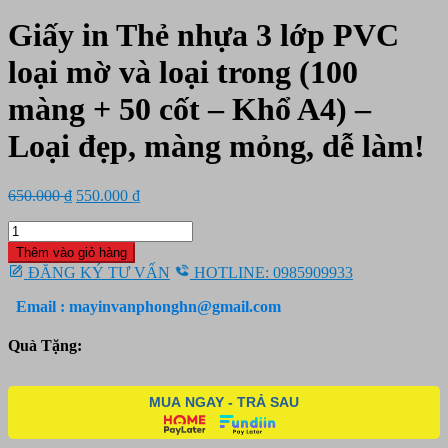
Giấy in Thẻ nhựa 3 lớp PVC
loại mờ và loại trong (100
màng + 50 cốt – Khổ A4) –
Loại đẹp, màng mỏng, dễ làm!
Giá
Giá
650.000
₫
550.000
₫
gốc
hiện
Giấy
là:
tại
in
650.000 ₫.
là:
Thêm vào giỏ hàng
Thẻ
550.000 ₫.
ĐĂNG KÝ TƯ VẤN
HOTLINE: 0985909933
nhựa
3
Email : mayinvanphonghn@gmail.com
lớp
PVC
Quà Tặng:
loại
mờ
và
MUA NGAY - TRẢ SAU
loại
trong
(100