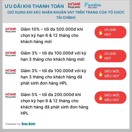
màng
ƯU ĐÃI KHI THANH TOÁN
+
(SỬ DỤNG KHI XÁC NHẬN KHOẢN VAY TRÊN TRANG CỦA TỔ CHỨC
50
TÀI CHÍNH)
cốt
-
Giảm 10% – tối đa 500.000đ khi
ƯU ĐÃI
Khổ
HOT
chọn kỳ hạn 6 & 12 tháng cho
A4)
-
khách hàng mới
Loại
đẹp,
Giảm 3% – tối đa 100.000đ với kỳ
ƯU ĐÃI
màng
HOT
hạn 3 tháng cho khách hàng mới
mỏng,
dễ
Giảm 3% – tối đa 100.000đ với kỳ
SIÊU MỚI,
làm!
SIÊU HOT
hạn 3 tháng cho khách hàng đã
số
phát sinh đơn hàng HPL
lượng
Giảm 5% – tối đa 200.000đ khi
SIÊU MỚI,
SIÊU HOT
chọn kỳ hạn 6 & 12 tháng cho
khách hàng đã phát sinh đơn hàng
HPL
Powered by