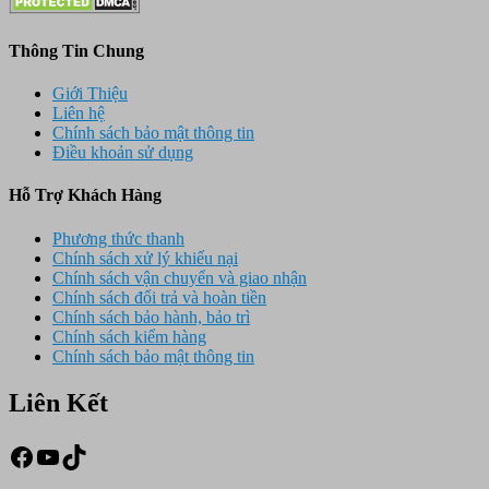
Thông Tin Chung
Giới Thiệu
Liên hệ
Chính sách bảo mật thông tin
Điều khoản sử dụng
Hỗ Trợ Khách Hàng
Phương thức thanh
Chính sách xử lý khiếu nại
Chính sách vận chuyển và giao nhận
Chính sách đổi trả và hoàn tiền
Chính sách bảo hành, bảo trì
Chính sách kiểm hàng
Chính sách bảo mật thông tin
Liên Kết
Facebook
Youtube
TikTok