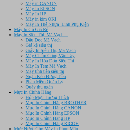
Máy in CANON
Máy In EPSON
Máy In HP
Máy in kim OKI
Máy In Thẻ Nhựa- Linh Phụ Kiện
Máy In Cũ Giá Rẻ
Máy In Siêu Thị, Mã Vạch…
Đầu Đọc Mã Vạch
Giá kệ siêu thị
Giấy In Siêu Thị, Mã Vạch
Máy Chấm Công Vân Tay
Máy In Hóa Đơn Siêu Thị
Máy In Tem Mã Vạch
Máy tính tiền siêu thị
Ngăn Kéo Đựng Tiền
Phần Mềm Quản Lý
Quầy thu ngân
Mực In Chính Hãng
Hộp Mực Tương Thích
Mực In Chính Hãng BROTHER
Mực In Chính Hãng CANON
Mực In Chính Hãng EPSON
Mực In Chính Hãng HP
Mực In Chinh Hãng RICOH
Mưc Nước Cho Máy In Phun Mầu