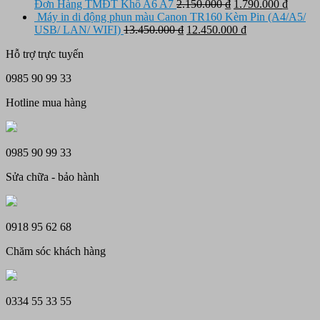
10.950.000 ₫.
là:
tại
Giá
Giá
Đơn Hàng TMĐT Khổ A6 A7
2.150.000
₫
1.790.000
₫
12.500.000 ₫.
là:
gốc
hiện
Máy in di động phun màu Canon TR160 Kèm Pin (A4/A5/
11.450.000 ₫.
Giá
là:
Giá
tại
USB/ LAN/ WIFI)
13.450.000
₫
12.450.000
₫
gốc
2.150.000 ₫.
hiện
là:
Hỗ trợ trực tuyến
là:
tại
1.790.
13.450.000 ₫.
là:
0985 90 99 33
12.450.000 ₫.
Hotline mua hàng
0985 90 99 33
Sửa chữa - bảo hành
0918 95 62 68
Chăm sóc khách hàng
0334 55 33 55