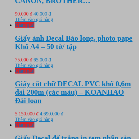
CANON, BROTHER…
Giá
Giá
90.000
₫
40.000
₫
gốc
hiện
Thêm vào giỏ hàng
là:
tại
Giảm giá!
90.000 ₫.
là:
40.000 ₫.
Giấy ảnh Decal Bảo long, photo pape
Khổ A4 – 50 tờ/ tập
Giá
Giá
75.000
₫
65.000
₫
gốc
hiện
Thêm vào giỏ hàng
là:
tại
Giảm giá!
75.000 ₫.
là:
65.000 ₫.
Giấy cắt chữ DECAL PVC khổ 0,6m
dài 200m (các màu) – KOANHAO
Đài loan
Giá
Giá
5.150.000
₫
4.690.000
₫
gốc
hiện
Thêm vào giỏ hàng
là:
tại
Giảm giá!
5.150.000 ₫.
là:
4.690.000 ₫.
Giấy Decal đế trắng in tem nhãn sản