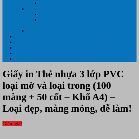
Máy hủy tài liệu
GIẤY IN – THIẾT BỊ NGÀNH IN
Giấy In Ảnh Cuộn Khổ Lớn
Giấy ÉP PLASTIC ( ÉP GIẤY TỜ, ÉP ẢNH,
ÉP CMT, ÉP DẺO)
Máy tính PC- Laptop- Màn Hình – Máy Văn Phòng
Tin tức
Hỗ Trợ Khách Hàng
Thông Tin Cần Thiết
Về chúng tôi
Liên Hệ- 0334.55.33.55- 0985.90.99.33. 0918.95.62.68
Giấy in Thẻ nhựa 3 lớp PVC
loại mờ và loại trong (100
màng + 50 cốt – Khổ A4) –
Loại đẹp, màng mỏng, dễ làm!
Giảm giá!