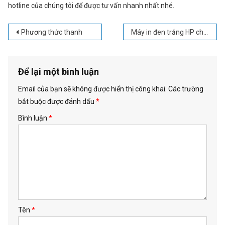
hotline của chúng tôi để được tư vấn nhanh nhất nhé.
Điều
Phương thức thanh
Máy in đen trắng HP chính hãng, giá hợp lý, bảo hành lâu năm
hướng
bài
viết
Để lại một bình luận
Email của bạn sẽ không được hiển thị công khai.
Các trường
Gửi thông tin
bắt buộc được đánh dấu
*
Bình luận
*
Tên
*