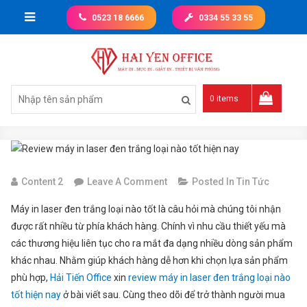
Skip
0523 18 6666
0334 55 33 55
to
content
Giá tốt nhất thị trường
0 items
On
Content 2
Leave A Comment
Posted In
Tin Tức
Review
Máy in laser đen trắng loại nào tốt là câu hỏi mà chúng tôi nhận
Máy
được rất nhiều từ phía khách hàng. Chính vì nhu cầu thiết yếu mà
In
các thương hiệu liên tục cho ra mắt đa dạng nhiều dòng sản phẩm
Laser
khác nhau. Nhằm giúp khách hàng dễ hơn khi chọn lựa sản phẩm
Đen
phù hợp,
Hải Tiến Office
xin
review máy in laser đen trắng loại nào
Trắng
tốt hiện nay
ở bài viết sau. Cùng theo dõi để trở thành người mua
Loại