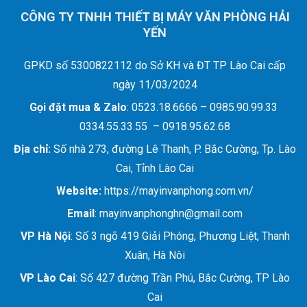
CÔNG TY TNHH THIẾT BỊ MÁY VĂN PHÒNG HẢI
YẾN
GPKD số 5300822112 do Sở KH và ĐT TP Lào Cai cấp
ngày 11/03/2024
Gọi đặt mua &
Zalo
: 0523.18.6666 – 0985.90.99.33
0334.55.33.55 – 0918.95.62.68
Địa chỉ:
Số nhà 273, đường Lê Thanh, P. Bắc Cường, Tp. Lào
Cai, Tỉnh Lào Cai
Website:
https://mayinvanphong.com.vn/
Email
: mayinvanphonghn@gmail.com
VP Hà Nội
: Số 3 ngõ 419 Giải Phóng, Phương Liệt, Thanh
Xuân, Hà Nôi
VP Lào Cai
: Số 427 đường Trần Phú, Bắc Cường, TP Lào
Cai