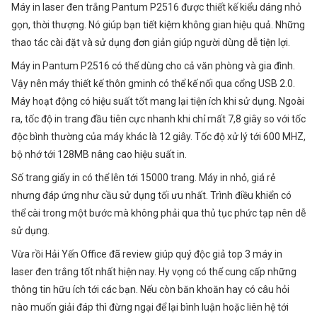
Máy in laser đen trắng Pantum P2516 được thiết kế kiểu dáng nhỏ
gọn, thời thượng. Nó giúp bạn tiết kiệm không gian hiệu quả. Những
thao tác cài đặt và sử dụng đơn giản giúp người dùng dễ tiện lợi.
Máy in Pantum P2516 có thể dùng cho cả văn phòng và gia đình.
Vậy nên máy thiết kế thôn gminh có thể kế nối qua cổng USB 2.0.
Máy hoạt động có hiệu suất tốt mang lại tiện ích khi sử dụng. Ngoài
ra, tốc độ in trang đầu tiên cực nhanh khi chỉ mất 7,8 giây so với tốc
độc bình thường của máy khác là 12 giây. Tốc độ xử lý tới 600 MHZ,
bộ nhớ tới 128MB nâng cao hiệu suất in.
Số trang giấy in có thể lên tới 15000 trang. Máy in nhỏ, giá rẻ
nhưng đáp ứng như cầu sử dụng tối ưu nhất. Trình điều khiển có
ĐĂNG KÝ TƯ VẤN
thể cài trong một bước mà không phải qua thủ tục phức tạp nên dễ
Họ và tên
sử dụng.
Vừa rồi Hải Yến Office đã review giúp quý độc giả top 3 máy in
Số điện thoại
laser đen trắng tốt nhất hiện nay. Hy vọng có thể cung cấp những
thông tin hữu ích tới các bạn. Nếu còn băn khoăn hay có câu hỏi
nào muốn giải đáp thì đừng ngại để lại bình luận hoặc liên hệ tới
Nhu cầu cần tư vấn