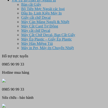
Vật Tư In-Thiết Bị Ngành In
Bàn cắt Giấy
Bộ Tiếp Mực Ngoài các loại
Đầu In- Linh Kiện Máy In
Giấy cắt chữ Decal
Máy Cán Màng Nguội & Nhiệt
Máy Cắt Card Tự Động
Máy cắt chữ Decal
Máy Cắt Chữ Decal- Ban Cắt Giấy
Máy Ép Plastic – Giấy Ép Plastic
Máy Hàn Miệng Túi
Máy in Pet, Máy ép Chuyển Nhiệt
Hỗ trợ trực tuyến
0985 90 99 33
Hotline mua hàng
0985 90 99 33
Sửa chữa - bảo hành