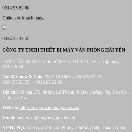
0918 95 62 68
Chăm sóc khách hàng
0334 55 33 55
CÔNG TY TNHH THIẾT BỊ MÁY VĂN PHÒNG HẢI YẾN
GPKD số 5300822112 do Sở KH và ĐT TP Lào Cai cấp ngày
11/03/2024
Gọi đặt mua &
Zalo
: 0523.18.6666 – 0985.90.99.33
0334.55.33.55 – 0918.95.62.68
Địa chỉ:
Số nhà 273, đường Lê Thanh, P. Bắc Cường, Tp. Lào Cai,
Tỉnh Lào Cai
Website:
https://mayinvanphong.com.vn/
Email
: mayinvanphonghn@gmail.com
VP Hà Nội
: Số 3 ngõ 419 Giải Phóng, Phương Liệt, Thanh Xuân,