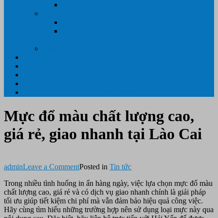
Máy hủy tài liệu
GIẤY IN – THIẾT BỊ NGÀNH IN
Giấy In Ảnh Cuộn Khổ Lớn
Giấy ÉP PLASTIC ( ÉP GIẤY TỜ, ÉP ẢNH,
ÉP CMT, ÉP DẺO)
Máy tính PC- Laptop- Màn Hình – Máy Văn Phòng
Tin tức
Hỗ Trợ Khách Hàng
Thông Tin Cần Thiết
Về chúng tôi
Liên Hệ- 0334.55.33.55- 0985.90.99.33. 0918.95.62.68
Mực đổ màu chất lượng cao,
giá rẻ, giao nhanh tại Lào Cai
on
admin
Leave a Comment
Posted in
Tin tức
Mực
Trong nhiều tình huống in ấn hàng ngày, việc lựa chọn mực đổ màu
đổ
chất lượng cao, giá rẻ và có dịch vụ giao nhanh chính là giải pháp
màu
tối ưu giúp tiết kiệm chi phí mà vẫn đảm bảo hiệu quả công việc.
chất
Hãy cùng tìm hiểu những trường hợp nên sử dụng loại mực này qua
lượng