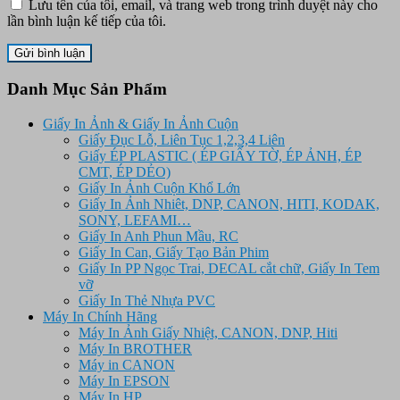
Lưu tên của tôi, email, và trang web trong trình duyệt này cho
lần bình luận kế tiếp của tôi.
Danh Mục Sản Phẩm
Giấy In Ảnh & Giấy In Ảnh Cuộn
Giấy Đục Lỗ, Liên Tục 1,2,3,4 Liên
Giấy ÉP PLASTIC ( ÉP GIẤY TỜ, ÉP ẢNH, ÉP
CMT, ÉP DẺO)
Giấy In Ảnh Cuộn Khổ Lớn
Giấy In Ảnh Nhiêt, DNP, CANON, HITI, KODAK,
SONY, LEFAMI…
Giấy In Anh Phun Mầu, RC
Giấy In Can, Giấy Tạo Bản Phim
Giấy In PP Ngọc Trai, DECAL cắt chữ, Giấy In Tem
vỡ
Giấy In Thẻ Nhựa PVC
Máy In Chính Hãng
Máy In Ảnh Giấy Nhiệt, CANON, DNP, Hiti
Máy In BROTHER
Máy in CANON
Máy In EPSON
Máy In HP