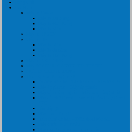
Trang Chủ
Sản Phẩm
Máy In Canon
Máy In Đa Năng
Máy In Đơn Năng
Máy In Màu
Máy In EPSON
Máy In HP
Máy In Màu
Máy In đa năng
Máy In Đơn Năng
Máy In BROTHER
Máy SCANER- CANON- HP- EPSON …
MỰC IN CHÍNH HÃNG
Thiết Bị Văn Phòng- VPP
Tư điển điện từ – Tân tư điển – Kim từ điển
Máy ép plastic – Giấy ép plastic
Máy cán màng nguội – Máy cán màng nhiệt
Máy cắt chữ Decal – Bàn cắt giấy- Giấy Decal
PVC
Bàn dập ghim
Máy hàn miệng túi
Điện thoại để bàn – Điện thoại kéo dài
Máy chiếu- Màn chiếu
Máy đóng gáy xoắn- Lò xo xoắn