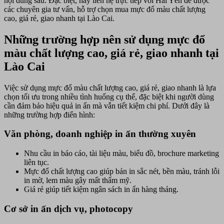
nội dung sau. Đặc biệt, hãy liên hệ trực tiếp với Hải Yến để được
cao,
các chuyên gia tư vấn, hỗ trợ chọn mua mực đổ màu chất lượng
giá
cao, giá rẻ, giao nhanh tại Lào Cai.
rẻ,
giao
nhanh
Những trường hợp nên sử dụng mực đổ
tại
màu chất lượng cao, giá rẻ, giao nhanh tại
Lào
Cai
Lào Cai
Việc sử dụng mực đổ màu chất lượng cao, giá rẻ, giao nhanh là lựa
chọn tối ưu trong nhiều tình huống cụ thể, đặc biệt khi người dùng
cần đảm bảo hiệu quả in ấn mà vẫn tiết kiệm chi phí. Dưới đây là
những trường hợp điển hình:
Văn phòng, doanh nghiệp in ấn thường xuyên
Nhu cầu in báo cáo, tài liệu màu, biểu đồ, brochure marketing
liên tục.
Mực đổ chất lượng cao giúp bản in sắc nét, bền màu, tránh lỗi
in mờ, lem màu gây mất thẩm mỹ.
Giá rẻ giúp tiết kiệm ngân sách in ấn hàng tháng.
Cơ sở in ấn dịch vụ, photocopy