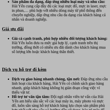
Sản phẩm đa dạng, đáp ứng nhiều loại máy và nhu cầu
:
Hải Yến cung cấp đầy đủ các loại mực đổ, mực in laser, mực
in phun,… phù hợp với nhiều dòng máy từ phổ thông đến
chuyên nghiệp, đáp ứng nhu cầu đa dạng của khách hàng cá
nhân và doanh nghiệp.
Giá ưu đãi
Giá cả cạnh tranh, phù hợp nhiều đối tượng khách hàng
:
Hải Yến luôn đưa ra mức giá hợp lý, cạnh tranh trên thị
trường, đồng thời có nhiều ưu đãi dành cho khách hàng mua
số lượng lớn hoặc khách hàng thân thiết.
Dịch vụ hỗ trợ đi kèm
Dịch vụ giao hàng nhanh chóng, tận nơi
:
Đáp ứng nhu cầu
linh hoạt của khách hàng, Hải Yến có chính sách giao hàng
nhanh, giúp khách hàng không bị gián đoạn công việc vì
thiếu vật tư.
Hỗ trợ tư vấn tận tâm
:
Đội ngũ nhân viên tư vấn của Hải
Yến am hiểu sâu sắc về các loại máy in, máy photo và mực
đổ, luôn sẵn sàng hỗ trợ khách hàng lựa chọn sản phẩm phù
hợp nhất với nhu cầu và hướng dẫn sử dụng, bảo trì máy để