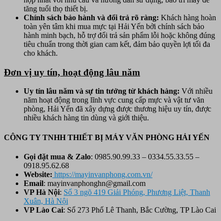
tăng tuổi thọ thiết bị.
Chính sách bảo hành và đổi trả rõ ràng
:
Khách hàng hoàn
toàn yên tâm khi mua mực tại Hải Yến bởi chính sách bảo
hành minh bạch, hỗ trợ đổi trả sản phẩm lỗi hoặc không đúng
tiêu chuẩn trong thời gian cam kết, đảm bảo quyền lợi tối đa
cho khách.
Đơn vị uy tín, hoạt động lâu năm
Uy tín lâu năm và sự tin tưởng từ khách hàng
:
Với nhiều
năm hoạt động trong lĩnh vực cung cấp mực và vật tư văn
phòng, Hải Yến đã xây dựng được thương hiệu uy tín, được
nhiều khách hàng tin dùng và giới thiệu.
CÔNG TY TNHH THIẾT BỊ MÁY VĂN PHÒNG HẢI YẾN
Gọi đặt mua &
Zalo
: 0985.90.99.33 – 0334.55.33.55 –
0918.95.62.68
Website:
https://mayinvanphong.com.vn/
Email
: mayinvanphonghn@gmail.com
VP Hà Nội
:
Số 3 ngõ 419 Giải Phóng, Phương Liệt, Thanh
Xuân, Hà Nội
VP Lào Cai
: Số 273 Phố Lê Thanh, Bắc Cường, TP Lào Cai