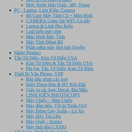
Mực Nước Hàn Quốc, Mỹ, Trung
PC , Laptop, Linh Kiện, Camera
Bộ Case Máy Tính Cũ + Màn Hình
CAMERA Giám Sát WFI, Có dây
Laptop & Linh Phụ Kiện
Linh kiện máy tính
Màn Hình Máy Tính
Máy Tính Đồng Bộ
Phần mềm máy tính bản Quyền
Slider Product
Tân Từ Điển, Kim Từ Điển USA
Kim Từ Điên & Tân Từ Điển USA
Pin,Sạc Tân Từ Điển, Kim Từ Điển
Thiết Bị Văn Phòng- VPP
Bàn dập ghim các loại
Điện Thoại Bàn & ĐT Kéo Dài
Giấy in các loại- Decal- Bìa Mầu
LINH KIỆN PHOTOCOPY
Máy Chiếu – Màn Chiếu
Máy đếm tiền- Vật tư Ngân Quỹ
Máy Đóng Gáy Xoắn – Lò Xo
Máy Hủy Tài Liệu
Máy Quét – Scaner
Máy tính tiền CASIO