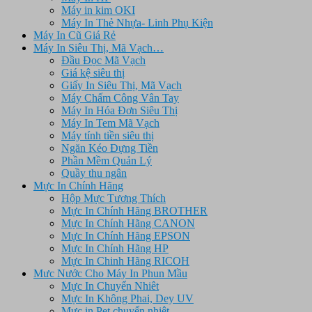
Máy in kim OKI
Máy In Thẻ Nhựa- Linh Phụ Kiện
Máy In Cũ Giá Rẻ
Máy In Siêu Thị, Mã Vạch…
Đầu Đọc Mã Vạch
Giá kệ siêu thị
Giấy In Siêu Thị, Mã Vạch
Máy Chấm Công Vân Tay
Máy In Hóa Đơn Siêu Thị
Máy In Tem Mã Vạch
Máy tính tiền siêu thị
Ngăn Kéo Đựng Tiền
Phần Mềm Quản Lý
Quầy thu ngân
Mực In Chính Hãng
Hộp Mực Tương Thích
Mực In Chính Hãng BROTHER
Mực In Chính Hãng CANON
Mực In Chính Hãng EPSON
Mực In Chính Hãng HP
Mực In Chinh Hãng RICOH
Mưc Nước Cho Máy In Phun Mầu
Mực In Chuyển Nhiêt
Mực In Không Phai, Dey UV
Mực in Pet chuyển nhiệt