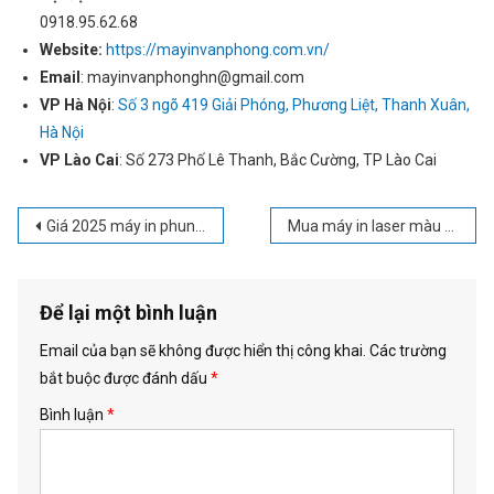
0918.95.62.68
Gửi thông tin
Website:
https://mayinvanphong.com.vn/
Email
: mayinvanphonghn@gmail.com
VP Hà Nội
:
Số 3 ngõ 419 Giải Phóng, Phương Liệt, Thanh Xuân,
Hà Nội
VP Lào Cai
: Số 273 Phố Lê Thanh, Bắc Cường, TP Lào Cai
Điều
Giá 2025 máy in phun màu chính hãng tại Đông Anh
Mua máy in laser màu giao tận nơi tại Đông Anh – LH 0985.90.99.33
hướng
bài
viết
Để lại một bình luận
Email của bạn sẽ không được hiển thị công khai.
Các trường
bắt buộc được đánh dấu
*
Bình luận
*