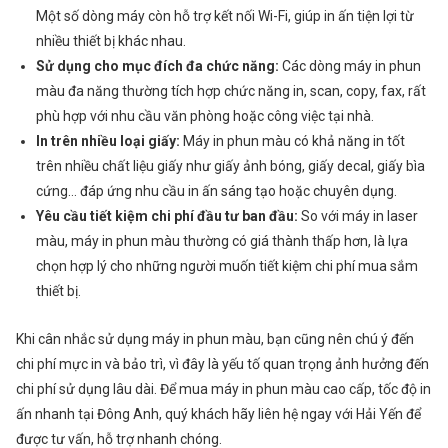
Một số dòng máy còn hỗ trợ kết nối Wi-Fi, giúp in ấn tiện lợi từ
nhiều thiết bị khác nhau.
Sử dụng cho mục đích đa chức năng:
Các dòng máy in phun
màu đa năng thường tích hợp chức năng in, scan, copy, fax, rất
phù hợp với nhu cầu văn phòng hoặc công việc tại nhà.
In trên nhiều loại giấy:
Máy in phun màu có khả năng in tốt
trên nhiều chất liệu giấy như giấy ảnh bóng, giấy decal, giấy bìa
cứng… đáp ứng nhu cầu in ấn sáng tạo hoặc chuyên dụng.
Yêu cầu tiết kiệm chi phí đầu tư ban đầu:
So với máy in laser
màu, máy in phun màu thường có giá thành thấp hơn, là lựa
chọn hợp lý cho những người muốn tiết kiệm chi phí mua sắm
thiết bị.
Khi cân nhắc sử dụng máy in phun màu, bạn cũng nên chú ý đến
chi phí mực in và bảo trì, vì đây là yếu tố quan trọng ảnh hưởng đến
chi phí sử dụng lâu dài. Để mua máy in phun màu cao cấp, tốc độ in
ấn nhanh tại Đông Anh, quý khách hãy liên hệ ngay với Hải Yến để
được tư vấn, hỗ trợ nhanh chóng.