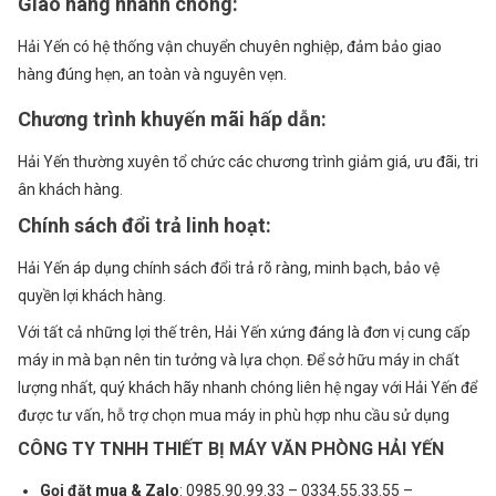
Giao hàng nhanh chóng
:
Hải Yến có hệ thống vận chuyển chuyên nghiệp, đảm bảo giao
hàng đúng hẹn, an toàn và nguyên vẹn.
Chương trình khuyến mãi hấp dẫn
:
ĐĂNG KÝ TƯ VẤN
Hải Yến thường xuyên tổ chức các chương trình giảm giá, ưu đãi, tri
Họ và tên
ân khách hàng.
Chính sách đổi trả linh hoạt
:
Số điện thoại
Hải Yến áp dụng chính sách đổi trả rõ ràng, minh bạch, bảo vệ
quyền lợi khách hàng.
Nhu cầu cần tư vấn
Với tất cả những lợi thế trên, Hải Yến xứng đáng là đơn vị cung cấp
máy in mà bạn nên tin tưởng và lựa chọn. Để sở hữu máy in chất
lượng nhất, quý khách hãy nhanh chóng liên hệ ngay với Hải Yến để
được tư vấn, hỗ trợ chọn mua máy in phù hợp nhu cầu sử dụng
CÔNG TY TNHH THIẾT BỊ MÁY VĂN PHÒNG HẢI YẾN
Gọi đặt mua &
Zalo
: 0985.90.99.33 – 0334.55.33.55 –