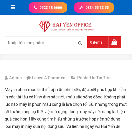
Skip
0523 18 6666
0334 55 33 55
to
content
Giá tốt nhất thị trường
0 items
On
Admin
Leave A Comment
Posted In
Tin Tức
Máy
Máy in phun màu là thiết bị in ấn phổ biến, đặc biệt phù hợp khi cần
In
in các tài liệu có hình ảnh sắc nét, màu sắc sống động. Không phải
Phun
lúc nào máy in phun màu cũng là lựa chọn tối ưu, nhưng trong một
Màu
số trường hợp cụ thể, việc sử dụng dòng máy này sẽ mang lại hiệu
Cao
quả cao hơn. Hãy cùng tìm hiểu những trường hợp nên sử dụng
Cấp,
loại máy in này qua nội dung sau. Và liên hệ ngay với Hải Yến để
Tốc