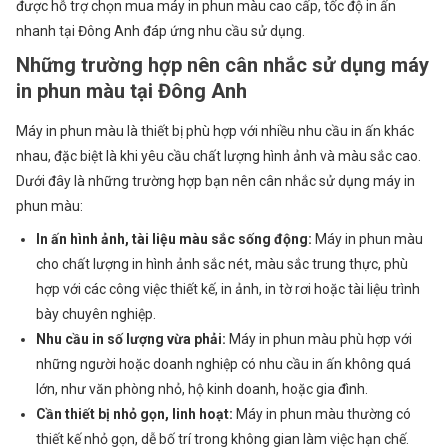
được hỗ trợ chọn mua máy in phun màu cao cấp, tốc độ in ấn
Độ
nhanh tại Đông Anh đáp ứng nhu cầu sử dụng.
In
Những trường hợp nên cân nhắc sử dụng máy
Ấn
in phun màu tại Đông Anh
Nhanh
Tại
Máy in phun màu là thiết bị phù hợp với nhiều nhu cầu in ấn khác
Đông
nhau, đặc biệt là khi yêu cầu chất lượng hình ảnh và màu sắc cao.
Anh
Dưới đây là những trường hợp bạn nên cân nhắc sử dụng máy in
phun màu:
In ấn hình ảnh, tài liệu màu sắc sống động:
Máy in phun màu
cho chất lượng in hình ảnh sắc nét, màu sắc trung thực, phù
hợp với các công việc thiết kế, in ảnh, in tờ rơi hoặc tài liệu trình
bày chuyên nghiệp.
Nhu cầu in số lượng vừa phải:
Máy in phun màu phù hợp với
những người hoặc doanh nghiệp có nhu cầu in ấn không quá
lớn, như văn phòng nhỏ, hộ kinh doanh, hoặc gia đình.
Cần thiết bị nhỏ gọn, linh hoạt:
Máy in phun màu thường có
thiết kế nhỏ gọn, dễ bố trí trong không gian làm việc hạn chế.