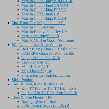
Mực In Chính Hãng BROTHER
Mực In Chính Hãng CANON
Mực In Chính Hãng EPSON
Mực In Chính Hãng HP
Mực In Chinh Hãng RICOH
Mưc Nước Cho Máy In Phun Mầu
Mực In Chuyển Nhiêt
Mực In Không Phai, Dey UV
Mực in Pet chuyển nhiệt
Mực Nước Hàn Quốc, Mỹ, Trung
PC , Laptop, Linh Kiện, Camera
Bộ Case Máy Tính Cũ + Màn Hình
CAMERA Giám Sát WFI, Có dây
Laptop & Linh Phụ Kiện
Linh kiện máy tính
Màn Hình Máy Tính
Máy Tính Đồng Bộ
Phần mềm máy tính bản Quyền
Slider Product
Tân Từ Điển, Kim Từ Điển USA
Kim Từ Điên & Tân Từ Điển USA
Pin,Sạc Tân Từ Điển, Kim Từ Điển
Thiết Bị Văn Phòng- VPP
Bàn dập ghim các loại
Điện Thoại Bàn & ĐT Kéo Dài