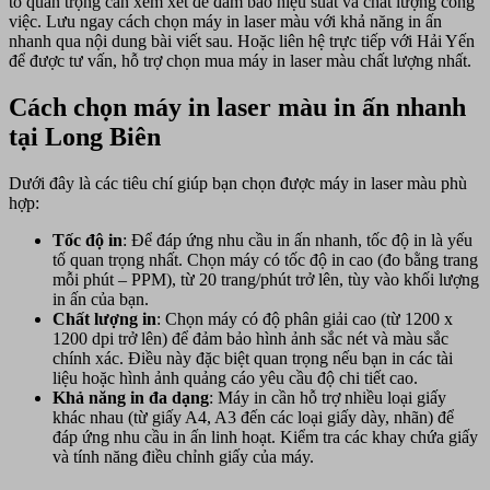
tố quan trọng cần xem xét để đảm bảo hiệu suất và chất lượng công
màu
việc. Lưu ngay cách chọn máy in laser màu với khả năng in ấn
tại
nhanh qua nội dung bài viết sau. Hoặc liên hệ trực tiếp với Hải Yến
Long
để được tư vấn, hỗ trợ chọn mua máy in laser màu chất lượng nhất.
Biên
–
In
Cách chọn máy in laser màu in ấn nhanh
ấn
tại Long Biên
nhanh,
tiết
kiệm
Dưới đây là các tiêu chí giúp bạn chọn được máy in laser màu phù
chi
hợp:
phí
hiệu
Tốc độ in
: Để đáp ứng nhu cầu in ấn nhanh, tốc độ in là yếu
quả
tố quan trọng nhất. Chọn máy có tốc độ in cao (đo bằng trang
mỗi phút – PPM), từ 20 trang/phút trở lên, tùy vào khối lượng
in ấn của bạn.
Chất lượng in
: Chọn máy có độ phân giải cao (từ 1200 x
1200 dpi trở lên) để đảm bảo hình ảnh sắc nét và màu sắc
chính xác. Điều này đặc biệt quan trọng nếu bạn in các tài
liệu hoặc hình ảnh quảng cáo yêu cầu độ chi tiết cao.
Khả năng in đa dạng
: Máy in cần hỗ trợ nhiều loại giấy
khác nhau (từ giấy A4, A3 đến các loại giấy dày, nhãn) để
đáp ứng nhu cầu in ấn linh hoạt. Kiểm tra các khay chứa giấy
và tính năng điều chỉnh giấy của máy.