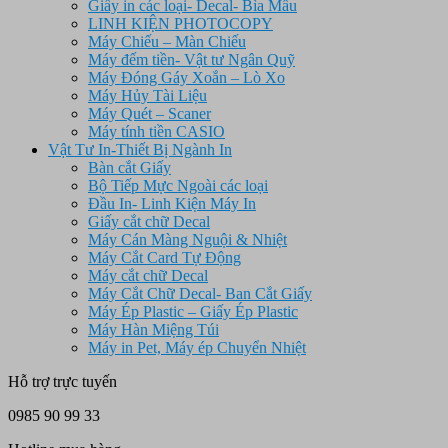
Giấy in các loại- Decal- Bìa Mầu
LINH KIỆN PHOTOCOPY
Máy Chiếu – Màn Chiếu
Máy đếm tiền- Vật tư Ngân Quỹ
Máy Đóng Gáy Xoắn – Lò Xo
Máy Hủy Tài Liệu
Máy Quét – Scaner
Máy tính tiền CASIO
Vật Tư In-Thiết Bị Ngành In
Bàn cắt Giấy
Bộ Tiếp Mực Ngoài các loại
Đầu In- Linh Kiện Máy In
Giấy cắt chữ Decal
Máy Cán Màng Nguội & Nhiệt
Máy Cắt Card Tự Động
Máy cắt chữ Decal
Máy Cắt Chữ Decal- Ban Cắt Giấy
Máy Ép Plastic – Giấy Ép Plastic
Máy Hàn Miệng Túi
Máy in Pet, Máy ép Chuyển Nhiệt
Hỗ trợ trực tuyến
0985 90 99 33