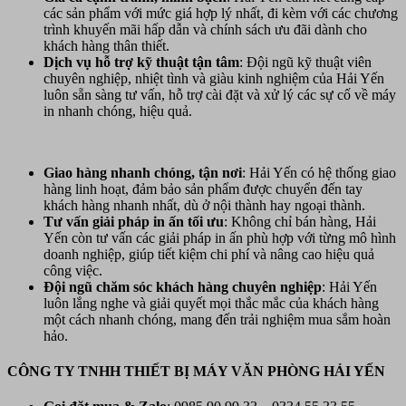
các sản phẩm với mức giá hợp lý nhất, đi kèm với các chương
trình khuyến mãi hấp dẫn và chính sách ưu đãi dành cho
khách hàng thân thiết.
Dịch vụ hỗ trợ kỹ thuật tận tâm
: Đội ngũ kỹ thuật viên
chuyên nghiệp, nhiệt tình và giàu kinh nghiệm của Hải Yến
luôn sẵn sàng tư vấn, hỗ trợ cài đặt và xử lý các sự cố về máy
in nhanh chóng, hiệu quả.
Giao hàng nhanh chóng, tận nơi
: Hải Yến có hệ thống giao
hàng linh hoạt, đảm bảo sản phẩm được chuyển đến tay
khách hàng nhanh nhất, dù ở nội thành hay ngoại thành.
Tư vấn giải pháp in ấn tối ưu
: Không chỉ bán hàng, Hải
Yến còn tư vấn các giải pháp in ấn phù hợp với từng mô hình
doanh nghiệp, giúp tiết kiệm chi phí và nâng cao hiệu quả
công việc.
Đội ngũ chăm sóc khách hàng chuyên nghiệp
: Hải Yến
luôn lắng nghe và giải quyết mọi thắc mắc của khách hàng
một cách nhanh chóng, mang đến trải nghiệm mua sắm hoàn
hảo.
CÔNG TY TNHH THIẾT BỊ MÁY VĂN PHÒNG HẢI YẾN