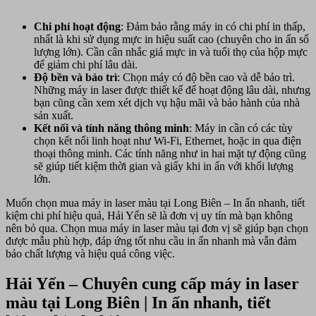
Chi phí hoạt động
: Đảm bảo rằng máy in có chi phí in thấp,
nhất là khi sử dụng mực in hiệu suất cao (chuyên cho in ấn số
lượng lớn). Cần cân nhắc giá mực in và tuổi thọ của hộp mực
để giảm chi phí lâu dài.
Độ bền và bảo trì
: Chọn máy có độ bền cao và dễ bảo trì.
Những máy in laser được thiết kế để hoạt động lâu dài, nhưng
bạn cũng cần xem xét dịch vụ hậu mãi và bảo hành của nhà
sản xuất.
Kết nối và tính năng thông minh
: Máy in cần có các tùy
chọn kết nối linh hoạt như Wi-Fi, Ethernet, hoặc in qua điện
thoại thông minh. Các tính năng như in hai mặt tự động cũng
sẽ giúp tiết kiệm thời gian và giấy khi in ấn với khối lượng
lớn.
Muốn chọn mua máy in laser màu tại Long Biên – In ấn nhanh, tiết
kiệm chi phí hiệu quả, Hải Yến sẽ là đơn vị uy tín mà bạn không
nên bỏ qua. Chọn mua máy in laser màu tại đơn vị sẽ giúp bạn chọn
được mẫu phù hợp, đáp ứng tốt nhu cầu in ấn nhanh mà vẫn đảm
bảo chất lượng và hiệu quả công việc.
Hải Yến – Chuyên cung cấp máy in laser
màu tại Long Biên | In ấn nhanh, tiết