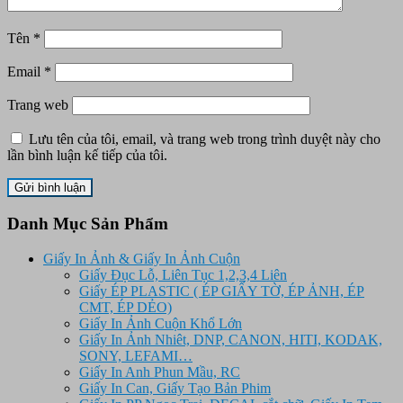
Tên
*
Email
*
Trang web
Lưu tên của tôi, email, và trang web trong trình duyệt này cho
lần bình luận kế tiếp của tôi.
Danh Mục Sản Phẩm
Giấy In Ảnh & Giấy In Ảnh Cuộn
Giấy Đục Lỗ, Liên Tục 1,2,3,4 Liên
Giấy ÉP PLASTIC ( ÉP GIẤY TỜ, ÉP ẢNH, ÉP
CMT, ÉP DẺO)
Giấy In Ảnh Cuộn Khổ Lớn
Giấy In Ảnh Nhiêt, DNP, CANON, HITI, KODAK,
SONY, LEFAMI…
Giấy In Anh Phun Mầu, RC
Giấy In Can, Giấy Tạo Bản Phim