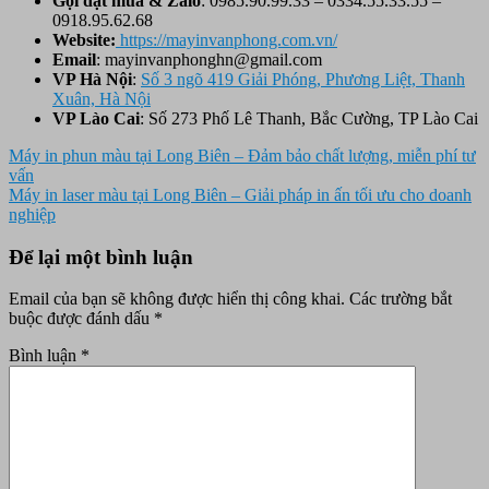
Gọi đặt mua &
Zalo
: 0985.90.99.33 – 0334.55.33.55 –
0918.95.62.68
Website:
https://mayinvanphong.com.vn/
Email
: mayinvanphonghn@gmail.com
VP Hà Nội
:
Số 3 ngõ 419 Giải Phóng, Phương Liệt, Thanh
Xuân, Hà Nội
VP Lào Cai
: Số 273 Phố Lê Thanh, Bắc Cường, TP Lào Cai
Điều
Máy in phun màu tại Long Biên – Đảm bảo chất lượng, miễn phí tư
vấn
hướng
Máy in laser màu tại Long Biên – Giải pháp in ấn tối ưu cho doanh
bài
nghiệp
viết
Để lại một bình luận
Email của bạn sẽ không được hiển thị công khai.
Các trường bắt
buộc được đánh dấu
*
Bình luận
*