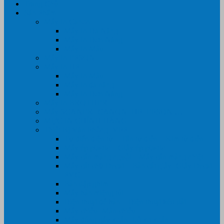
Trang Chủ
Sản Phẩm
Máy In Canon
Máy In Đa Năng
Máy In Đơn Năng
Máy In Màu
Máy In EPSON
Máy In HP
Máy In Màu
Máy In đa năng
Máy In Đơn Năng
Máy In BROTHER
Máy SCANER- CANON- HP- EPSON …
MỰC IN CHÍNH HÃNG
Thiết Bị Văn Phòng- VPP
Tư điển điện từ – Tân tư điển – Kim từ điển
Máy ép plastic – Giấy ép plastic
Máy cán màng nguội – Máy cán màng nhiệt
Máy cắt chữ Decal – Bàn cắt giấy- Giấy Decal
PVC
Bàn dập ghim
Máy hàn miệng túi
Điện thoại để bàn – Điện thoại kéo dài
Máy chiếu- Màn chiếu
Máy đóng gáy xoắn- Lò xo xoắn