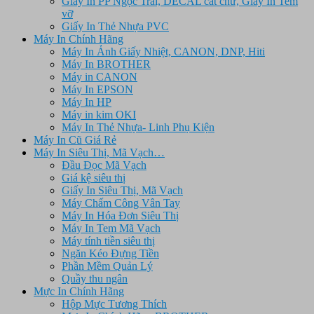
Giấy In PP Ngọc Trai, DECAL cắt chữ, Giấy In Tem
vỡ
Giấy In Thẻ Nhựa PVC
Máy In Chính Hãng
Máy In Ảnh Giấy Nhiệt, CANON, DNP, Hiti
Máy In BROTHER
Máy in CANON
Máy In EPSON
Máy In HP
Máy in kim OKI
Máy In Thẻ Nhựa- Linh Phụ Kiện
Máy In Cũ Giá Rẻ
Máy In Siêu Thị, Mã Vạch…
Đầu Đọc Mã Vạch
Giá kệ siêu thị
Giấy In Siêu Thị, Mã Vạch
Máy Chấm Công Vân Tay
Máy In Hóa Đơn Siêu Thị
Máy In Tem Mã Vạch
Máy tính tiền siêu thị
Ngăn Kéo Đựng Tiền
Phần Mềm Quản Lý
Quầy thu ngân
Mực In Chính Hãng
Hộp Mực Tương Thích