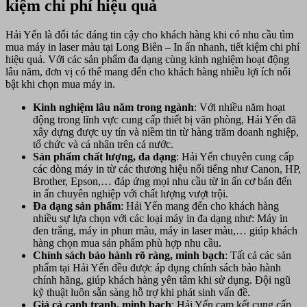
kiệm chi phí hiệu quả
Hải Yến là đối tác đáng tin cậy cho khách hàng khi có nhu cầu tìm
mua máy in laser màu tại Long Biên – In ấn nhanh, tiết kiệm chi phí
hiệu quả. Với các sản phẩm đa dạng cùng kinh nghiệm hoạt động
lâu năm, đơn vị có thể mang đến cho khách hàng nhiều lợi ích nổi
bật khi chọn mua máy in.
Kinh nghiệm lâu năm trong ngành
: Với nhiều năm hoạt
động trong lĩnh vực cung cấp thiết bị văn phòng, Hải Yến đã
xây dựng được uy tín và niềm tin từ hàng trăm doanh nghiệp,
tổ chức và cá nhân trên cả nước.
Sản phẩm chất lượng, đa dạng
: Hải Yến chuyên cung cấp
các dòng máy in từ các thương hiệu nổi tiếng như Canon, HP,
Brother, Epson,… đáp ứng mọi nhu cầu từ in ấn cơ bản đến
in ấn chuyên nghiệp với chất lượng vượt trội.
Đa dạng sản phẩm
: Hải Yến mang đến cho khách hàng
nhiều sự lựa chọn với các loại máy in đa dạng như: Máy in
đen trắng, máy in phun màu, máy in laser màu,… giúp khách
hàng chọn mua sản phẩm phù hợp nhu cầu.
Chính sách bảo hành rõ ràng, minh bạch
: Tất cả các sản
phẩm tại Hải Yến đều được áp dụng chính sách bảo hành
chính hãng, giúp khách hàng yên tâm khi sử dụng. Đội ngũ
kỹ thuật luôn sẵn sàng hỗ trợ khi phát sinh vấn đề.
Giá cả cạnh tranh, minh bạch
: Hải Yến cam kết cung cấp