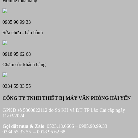
Hotline mua hàng
0985 90 99 33
Sửa chữa - bảo hành
0918 95 62 68
Chăm sóc khách hàng
0334 55 33 55
CÔNG TY TNHH THIẾT BỊ MÁY VĂN PHÒNG HẢI YẾN
GPKD số 5300822112 do Sở KH và ĐT TP Lào Cai cấp ngày
11/03/2024
Gọi đặt mua &
Zalo
: 0523.18.6666 – 0985.90.99.33
0334.55.33.55 – 0918.95.62.68