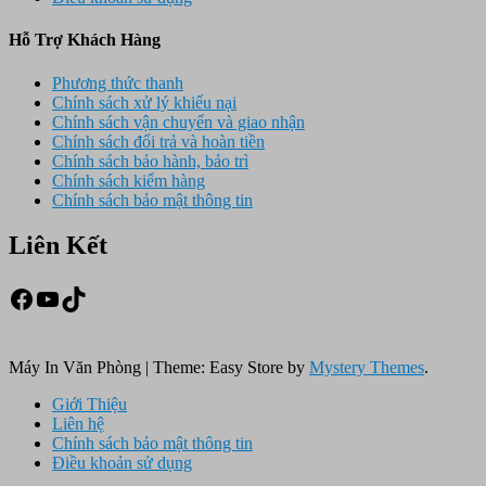
Hỗ Trợ Khách Hàng
Phương thức thanh
Chính sách xử lý khiếu nại
Chính sách vận chuyển và giao nhận
Chính sách đổi trả và hoàn tiền
Chính sách bảo hành, bảo trì
Chính sách kiểm hàng
Chính sách bảo mật thông tin
Liên Kết
Facebook
Youtube
TikTok
Máy In Văn Phòng
|
Theme: Easy Store by
Mystery Themes
.
Giới Thiệu
Liên hệ
Chính sách bảo mật thông tin
Điều khoản sử dụng