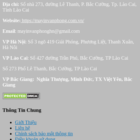
Địa chỉ:
Số nhà 273, đường Lê Thanh, P. Bắc Cường, Tp. Lào Cai,
Tỉnh Lào Cai
Website:
https://mayinvanphong.com.vn/
Email
: mayinvanphonghn@gmail.com
VP Hà Nội
: Số 3 ngõ 419 Giải Phóng, Phương Liệt, Thanh Xuân,
Hà Nôi
VP Lào Cai
: Số 427 đường Trần Phú, Bắc Cường, TP Lào Cai
Số 273 Phố Lê Thanh, Bắc Cường, TP Lào Cai
VP Bắc Giang: Nghĩa Thượng, Minh Đức, TX Việt Yên, Bắc
Giang
Thông Tin Chung
Giới Thiệu
Liên hệ
Chính sách bảo mật thông tin
Điều khoản sử dụng