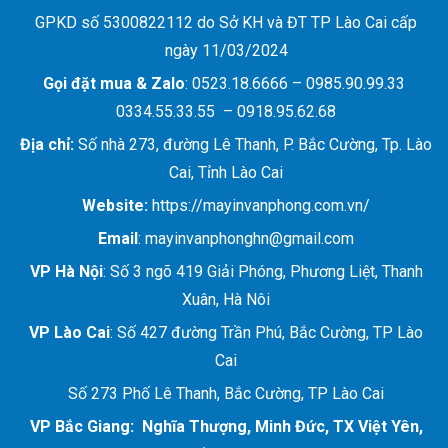
GPKD số 5300822112 do Sở KH và ĐT TP Lào Cai cấp
ngày 11/03/2024
Gọi đặt mua &
Zalo
: 0523.18.6666 – 0985.90.99.33
0334.55.33.55 – 0918.95.62.68
Địa chỉ:
Số nhà 273, đường Lê Thanh, P. Bắc Cường, Tp. Lào
Cai, Tỉnh Lào Cai
Website:
https://mayinvanphong.com.vn/
Email
: mayinvanphonghn@gmail.com
VP Hà Nội
: Số 3 ngõ 419 Giải Phóng, Phương Liệt, Thanh
Xuân, Hà Nôi
VP Lào Cai
: Số 427 đường Trần Phú, Bắc Cường, TP Lào
Cai
Số 273 Phố Lê Thanh, Bắc Cường, TP Lào Cai
VP Bắc Giang: Nghĩa Thượng, Minh Đức, TX Việt Yên,