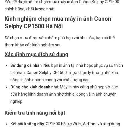
Yến để được hỗ trợ chọn mua máy in ảnh Canon Selphy CP1500
Nội
chính hãng, chất lượng nhất.
–
Kinh nghiệm chọn mua máy in ảnh Canon
Hàng
Selphy CP1500 Hà Nội
Mới
100%,
Để chọn mua được sản phẩm phù hợp với nhu cầu, bạn có thể
Cam
tham khảo các kinh nghiệm sau:
Kết
Xác định mục đích sử dụng
Chính
Hãng
Sử dụng cá nhân
: Nếu bạn in ảnh tại nhà hoặc phục vụ sở thích
cá nhân, Canon Selphy CP1500 là lựa chọn lý tưởng nhờ khả
năng in ảnh nhanh chóng với chất lượng cao.
Dùng cho kinh doanh nhỏ
: Máy in này cũng phù hợp với các
cửa hàng kinh doanh ảnh nhờ tính di động và in ảnh chuyên
nghiệp.
Kiểm tra tính năng nổi bật
Kết nối không dây
: CP1500 hỗ trợ Wi-Fi, AirPrint và ứng dụng