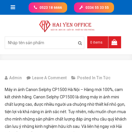
Skip
0523 18 6666
0334 55 33 55
to
content
Giá tốt nhất thị trường
0 items
On
Admin
Leave A Comment
Posted In
Tin Tức
Máy
Máy in ảnh Canon Selphy CP1500 Hà Nội – Hàng mới 100%, cam
In
kết chính hãng. Canon Selphy CP1500 là dòng máy in ảnh mini
Ảnh
chất lượng cao, được nhiều người ưa chuộng nhờ thiết kế nhỏ gọn,
Canon
tiện lợi và khả năng in ảnh sắc nét. Tuy nhiên, nếu muốn chọn mua
Selphy
cho mình những sản phẩm chất lượng đáp ứng nhu cầu quý khách
CP1500
cần lưu ý những kinh nghiệm hữu ích sau. Và liên hệ ngay với Hải
Hà