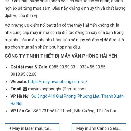
Hải Yến nhận được nhiều phản hồi tích cực từ các cá nhân, doanh
nghiệp đã từng mua sắm. Điều này khẳng định uy tín và chất lượng
dịch vụ của đơn vị.
Với những ưu điểm nổi bật trên có thể thấy Hải Yến không chỉ là
nhà cung cấp máy in mà còn là đối tác đáng tin cậy của bạn trong
mọi nhu cầu in ấn, nhanh chóng liên hệ ngay với đơn vị để được hỗ
Gửi thông tin
trợ chọn mua sản phẩm phù hợp nhu cầu.
CÔNG TY TNHH THIẾT BỊ MÁY VĂN PHÒNG HẢI YẾN
Gọi đặt mua &
Zalo
: 0985.90.99.33 – 0334.55.33.55 –
0918.95.62.68
Website:
https://mayinvanphong.com.vn/
Email
:
mayinvanphonghn@gmail.com
VP Hà Nội
:
Số 3 ngõ 419 Giải Phóng, Phương Liệt, Thanh Xuân,
Hà Nội
VP Lào Cai
: Số 273 Phố Lê Thanh, Bắc Cường, TP Lào Cai
Điều
Máy in laser màu tại Hà Nội – Miễn phí giao hàng nội thành, giá ưu đãi
Máy in ảnh Canon Selphy CP1500 Hà Nội – Bảo hành lên đến 12 tháng