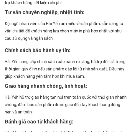
trợ khách hàng tiết kiệm chi phí.
Tư vấn chuyên nghiệp, nhiệt tình
:
Đội ngũ nhân viên của Hải Yến am hiểu về sản phẩm, sẵn sàng tư
vấn chi tiết để khách hàng lựa chọn máy in phù hợp nhất với nhu
cầu sử dụng và ngân sách.
Chính sách bảo hành uy tín
:
Hải Yến cung cấp chính sách bảo hành rõ ràng, hỗ trợ đổi trả trong
thời gian quy định nếu sản phẩm gặp lỗi từ nhà sản xuất. Điều này
ĐĂNG KÝ TƯ VẤN
giúp khách hàng yên tâm hơn khi mua sắm.
Họ và tên
Giao hàng nhanh chóng, linh hoạt
:
Hải Yến hỗ trợ giao hàng tận nơi trên toàn quốc với thời gian nhanh
Số điện thoại
chóng, đảm bảo sản phẩm được giao đến tay khách hàng đúng
hẹn và an toàn.
Nhu cầu cần tư vấn
Đánh giá cao từ khách hàng
: