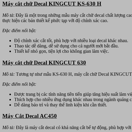
giá
Máy cắt chữ Decal KINGCUT KS-630 H
rẻ,
chất
Mô tả
: Đây là một trong những mẫu máy cắt chữ decal chất lượng cao
lượng
thực hiện các bản thiết kế phức tạp với độ chính xác cao.
Đặc điểm nổi bật:
Độ chính xác cắt tốt, phù hợp với nhiều loại decal khác nhau.
Thao tác dễ dàng, dễ sử dụng cho cả người mới bắt đầu.
Thiết kế nhỏ gọn, tiện lợi cho không gian làm việc.
Máy cắt chữ Decal KINGCUT 630
Mô tả:
Tương tự như mẫu KS-630 H, máy cắt chữ Decal KINGCUT 630
Đặc điểm nổi bật:
Được trang bị các tính năng tiên tiến giúp tăng hiệu suất làm vi
Thích hợp cho nhiều ứng dụng khác nhau trong ngành quảng cá
Dễ dàng bảo trì và thay thế linh kiện khi cần thiết.
Máy Cắt Decal AC450
Mô tả:
Đây là máy cắt decal có khả năng cắt bế tự động, phù hợp với