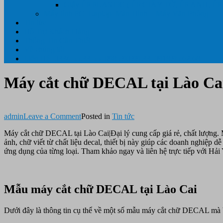
Giấy ÉP PLASTIC ( ÉP GIẤY TỜ, ÉP ẢNH, ÉP
Máy tính PC- Laptop- Màn Hình – Máy Văn Phòng
Tin tức
Hỗ Trợ Khách Hàng
Thông Tin Cần Thiết
Về chúng tôi
Liên Hệ- 0334.55.33.55- 0985.90.99.33. 0918.95.62.68
Máy cắt chữ DECAL tại Lào Cai|
on
admin
Leave a Comment
Posted in
Tin tức
Máy
Máy cắt chữ DECAL tại Lào Cai|Đại lý cung cấp giá rẻ, chất lượng. M
cắt
ảnh, chữ viết từ chất liệu decal, thiết bị này giúp các doanh nghiệp 
chữ
ứng dụng của từng loại. Tham khảo ngay và liên hệ trực tiếp với Hả
DECAL
tại
Lào
Cai|
Mẫu máy cắt chữ DECAL tại Lào Cai
Đại
lý
cung
Dưới đây là thông tin cụ thể về một số mẫu máy cắt chữ DECAL mà 
cấp