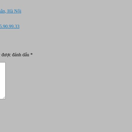
uân, Hà Nội
5.90.99.33
c được đánh dấu
*