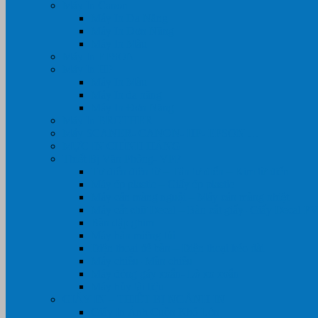
Máy In Canon
Máy In Đa Năng
Máy In Đơn Năng
Máy In Màu
Máy In EPSON
Máy In HP
Máy In Màu
Máy In đa năng
Máy In Đơn Năng
Máy In BROTHER
Máy SCANER- CANON- HP- EPSON …
MỰC IN CHÍNH HÃNG
Thiết Bị Văn Phòng- VPP
Tư điển điện từ – Tân tư điển – Kim từ điển
Máy ép plastic – Giấy ép plastic
Máy cán màng nguội – Máy cán màng nhiệt
Máy cắt chữ Decal – Bàn cắt giấy- Giấy Decal P
Bàn dập ghim
Máy hàn miệng túi
Điện thoại để bàn – Điện thoại kéo dài
Máy chiếu- Màn chiếu
Máy đóng gáy xoắn- Lò xo xoắn
Máy hủy tài liệu
GIẤY IN – THIẾT BỊ NGÀNH IN
Giấy In Ảnh Cuộn Khổ Lớn