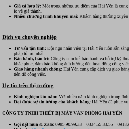
Giá cả hợp lý:
Một trong những ưu điểm của Hải Yến là cung c
lo về giá thành.
Nhiều chương trình khuyến mãi:
Khách hàng thường xuyên đ
Dịch vụ chuyên nghiệp
Tư vấn tận tình:
Đội ngũ nhân viên tại Hải Yến luôn sẵn sàng
pháp tối ưu nhất.
Bảo hành, bảo trì:
Công ty cam kết bảo hành và hỗ trợ kỹ thu
khắc phục, đảm bảo không ảnh hưởng đến hoạt động công việc
Giao hàng nhanh chóng:
Hải Yến cung cấp dịch vụ giao hàng
tiến độ công việc.
Uy tín trên thị trường
Kinh nghiệm lâu năm:
Với nhiều năm kinh nghiệm trong lĩnh 
Đạt được sự tin tưởng của khách hàng
: Hải Yến đã phục vụ
CÔNG TY TNHH THIẾT BỊ MÁY VĂN PHÒNG HẢI YẾN
Gọi đặt mua &
Zalo
: 0985.90.99.33 – 0334.55.33.55 – 0918.