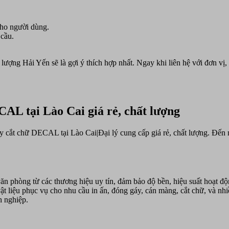
cho người dùng.
 cầu.
ượng Hải Yến sẽ là gợi ý thích hợp nhất. Ngay khi liên hệ với đơn vị
AL tại Lào Cai giá rẻ, chất lượng
 cắt chữ DECAL tại Lào Cai|Đại lý cung cấp giá rẻ, chất lượng. Đến 
ăn phòng từ các thương hiệu uy tín, đảm bảo độ bền, hiệu suất hoạt độ
t liệu phục vụ cho nhu cầu in ấn, đóng gáy, cán màng, cắt chữ, và nhi
h nghiệp.