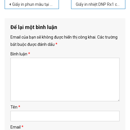
Điều
Giấy in phun màu tại Lào Cai – Nơi bán giấy in chất lượng 0985.90.99.33
Giấy in nhiệt DNP Rx1 chính hãng 100% tại Hà Nội |Chất lượng, bền màu
hướng
bài
viết
Để lại một bình luận
Email của bạn sẽ không được hiển thị công khai.
Các trường
bắt buộc được đánh dấu
*
Bình luận
*
Tên
*
Email
*