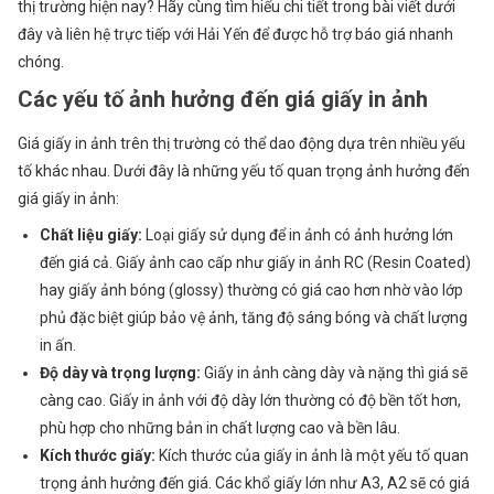
thị trường hiện nay? Hãy cùng tìm hiểu chi tiết trong bài viết dưới
–
đây và liên hệ trực tiếp với Hải Yến để được hỗ trợ báo giá nhanh
Phân
chóng.
Phối
Các yếu tố ảnh hưởng đến giá giấy in ảnh
Giấy
In
Giá giấy in ảnh trên thị trường có thể dao động dựa trên nhiều yếu
Giá
tố khác nhau. Dưới đây là những yếu tố quan trọng ảnh hưởng đến
Rẻ,
giá giấy in ảnh:
LH
Chất liệu giấy:
Loại giấy sử dụng để in ảnh có ảnh hưởng lớn
Báo
đến giá cả. Giấy ảnh cao cấp như giấy in ảnh RC (Resin Coated)
Giá
hay giấy ảnh bóng (glossy) thường có giá cao hơn nhờ vào lớp
0985.90.99.33
phủ đặc biệt giúp bảo vệ ảnh, tăng độ sáng bóng và chất lượng
in ấn.
Độ dày và trọng lượng:
Giấy in ảnh càng dày và nặng thì giá sẽ
càng cao. Giấy in ảnh với độ dày lớn thường có độ bền tốt hơn,
phù hợp cho những bản in chất lượng cao và bền lâu.
Kích thước giấy:
Kích thước của giấy in ảnh là một yếu tố quan
trọng ảnh hưởng đến giá. Các khổ giấy lớn như A3, A2 sẽ có giá