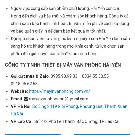
Nhu cầu cần tư vấn
Ngoài việc cung cấp sản phẩm chất lượng, Hải Yến còn chú
trọng đến dịch vụ hậu mãi và chăm sóc khách hàng. Công ty có
chính sách bảo hành linh hoạt, tư vấn miễn phí về cách sử dụng
và bảo quản giấy in để đảm bảo kết quả in tốt nhất.
Đội ngũ nhân viên tư vấn giàu kinh nghiệm của Hải Yến luôn sẵn
sàng hỗ trợ khách hàng trong mọi khía cạnh, từ lựa chọn sản
phẩm đến giải quyết các vấn đề sau mua hàng.
Gửi thông tin
CÔNG TY TNHH THIẾT BỊ MÁY VĂN PHÒNG HẢI YẾN
Gọi đặt mua &
Zalo
: 0985.90.99.33 – 0334.55.33.55 –
0918.95.62.68
Website:
https://mayinvanphong.com.vn/
Email
:
mayinvanphonghn@gmail.com
VP Hà Nội
:
Số 3 ngõ 419 Giải Phóng, Phương Liệt, Thanh Xuân,
Hà Nội
VP Lào Cai
: Số 273 Phố Lê Thanh, Bắc Cường, TP Lào Cai