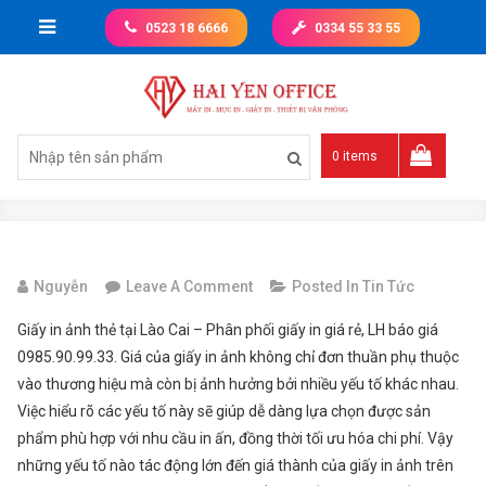
Skip
0523 18 6666
0334 55 33 55
to
content
Giá tốt nhất thị trường
0 items
On
Nguyễn
Leave A Comment
Posted In
Tin Tức
Giấy
Giấy in ảnh thẻ tại Lào Cai – Phân phối giấy in giá rẻ, LH báo giá
In
0985.90.99.33. Giá của giấy in ảnh không chỉ đơn thuần phụ thuộc
Ảnh
vào thương hiệu mà còn bị ảnh hưởng bởi nhiều yếu tố khác nhau.
Thẻ
Việc hiểu rõ các yếu tố này sẽ giúp dễ dàng lựa chọn được sản
Tại
phẩm phù hợp với nhu cầu in ấn, đồng thời tối ưu hóa chi phí. Vậy
Lào
những yếu tố nào tác động lớn đến giá thành của giấy in ảnh trên
Cai