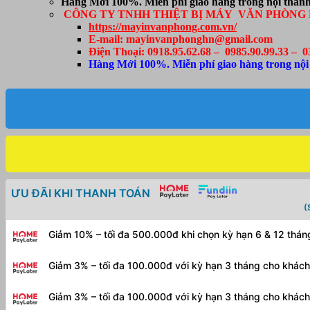
Hàng Mới 100%. Miễn phí giao hàng trong nội thành
chính
CÔNG TY TNHH THIỆT BỊ MÁY VĂN PHÒNG 
hãng
https://mayinvanphong.com.vn/
Epson
E-mail: mayinvanphonghn@gmail.com
(BHành
Điện Thoại: 0918.95.62.68 – 0985.90.99.33 – 0
12
Hàng Mới 100%. Miễn phí giao hàng trong nội
tháng)
số
lượng
ƯU ĐÃI KHI THANH TOÁN
(
Giảm 10% – tối đa 500.000đ khi chọn kỳ hạn 6 & 12 thá
Giảm 3% – tối đa 100.000đ với kỳ hạn 3 tháng cho khác
Giảm 3% – tối đa 100.000đ với kỳ hạn 3 tháng cho khác