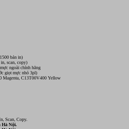
1500 bản in)
n, scan, copy)
 mực ngoài chính hãng
c giọt mực nhỏ 3pl)
0
Magenta,
C13T00V400
Yellow
In, Scan, Copy.
 Hà Nội.