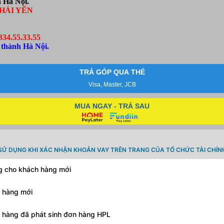
 Hà Nội.
HẢI YẾN
334.55.33.55
 thành Hà Nội.
TRẢ GÓP QUA THẺ
Visa, Master, JCB
MUA NGAY - TRẢ SAU
SỬ DỤNG KHI XÁC NHẬN KHOẢN VAY TRÊN TRANG CỦA TỔ CHỨC TÀI CHÍN
ng cho khách hàng mới
h hàng mới
h hàng đã phát sinh đơn hàng HPL