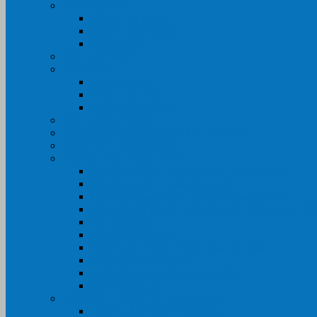
Máy In Canon
Máy In Đa Năng
Máy In Đơn Năng
Máy In Màu
Máy In EPSON
Máy In HP
Máy In Màu
Máy In đa năng
Máy In Đơn Năng
Máy In BROTHER
Máy SCANER- CANON- HP- EPSON …
MỰC IN CHÍNH HÃNG
Thiết Bị Văn Phòng- VPP
Tư điển điện từ – Tân tư điển – Kim từ điển
Máy ép plastic – Giấy ép plastic
Máy cán màng nguội – Máy cán màng nhiệt
Máy cắt chữ Decal – Bàn cắt giấy- Giấy Decal P
Bàn dập ghim
Máy hàn miệng túi
Điện thoại để bàn – Điện thoại kéo dài
Máy chiếu- Màn chiếu
Máy đóng gáy xoắn- Lò xo xoắn
Máy hủy tài liệu
GIẤY IN – THIẾT BỊ NGÀNH IN
Giấy In Ảnh Cuộn Khổ Lớn