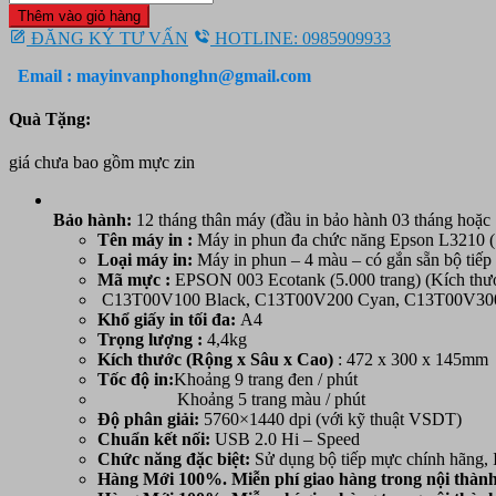
in
4.500.000 ₫.
là:
Thêm vào giỏ hàng
Phun
3.290.000 ₫.
ĐĂNG KÝ TƯ VẤN
HOTLINE: 0985909933
màu
Đa
Email : mayinvanphonghn@gmail.com
năng
Epson
Quà Tặng:
L3210
(in,
giá chưa bao gồm mực zin
scan,
copy)
-
Bảo hành:
12 tháng thân máy (đầu in bảo hành 03 tháng hoặc 
Khổ
Tên máy in :
Máy in phun đa chức năng Epson L3210 ( i
A4
Loại máy in:
Máy in phun – 4 màu – có gắn sẵn bộ tiếp
-
Mã mực :
EPSON
003 Ecotank (5.000 trang) (Kích thướ
Máy
C13T00V100
Black,
C13T00V200
Cyan,
C13T00V30
in
Khổ giấy in tối đa:
A4
có
Trọng lượng :
4,4kg
gắn
Kích thước (Rộng x Sâu x Cao)
: 472 x 300 x 145mm
sẵn
Tốc độ in:
Khoảng 9 trang đen / phút
bộ
Khoảng 5 trang màu / phút
tiếp
Độ phân giải:
5760×1440 dpi (với kỹ thuật VSDT)
mực
Chuẩn kết nối:
USB 2.0 Hi – Speed
ngoài
Chức năng đặc biệt:
Sử dụng bộ tiếp mực chính hãng, 
04
Hàng Mới 100%. Miễn phí giao hàng trong nội thành
màu