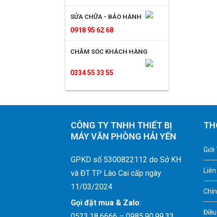
SỬA CHỮA - BẢO HÀNH
0918 95 62 68
CHĂM SÓC KHÁCH HÀNG
0334 55 33 55
CÔNG TY TNHH THIẾT BỊ
TH
MÁY VĂN PHÒNG HẢI YẾN
Giới
GPKD số 5300822112 do Sở KH
Liên
và ĐT TP Lào Cai cấp ngày
11/03/2024
Chín
Gọi đặt mua &
Zalo
:
Điều
0523.18.6666 – 0985.90.99.33