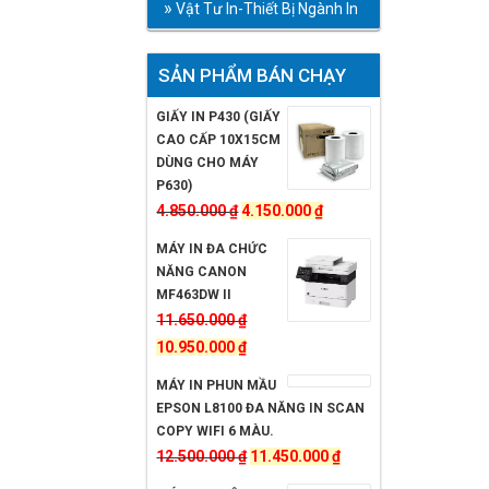
Vật Tư In-Thiết Bị Ngành In
SẢN PHẨM BÁN CHẠY
GIẤY IN P430 (GIẤY
CAO CẤP 10X15CM
DÙNG CHO MÁY
P630)
Giá
Giá
4.850.000
₫
4.150.000
₫
gốc
hiện
MÁY IN ĐA CHỨC
là:
tại
NĂNG CANON
4.850.000 ₫.
là:
MF463DW II
4.150.000 ₫.
11.650.000
₫
Giá
Giá
10.950.000
₫
gốc
hiện
MÁY IN PHUN MẦU
là:
tại
EPSON L8100 ĐA NĂNG IN SCAN
11.650.000 ₫.
là:
COPY WIFI 6 MÀU.
10.950.000 ₫.
Giá
Giá
12.500.000
₫
11.450.000
₫
gốc
hiện