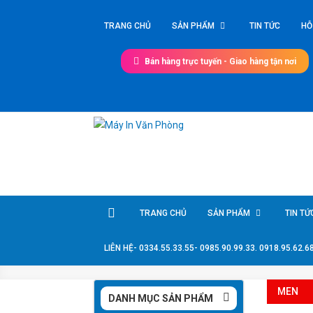
Skip
to
TRANG CHỦ
SẢN PHẨM
TIN TỨC
HỖ
content
Bán hàng trực tuyến - Giao hàng tận nơi
Máy In Văn Phòng
Giá tốt nhất thị trường
TRANG CHỦ
SẢN PHẨM
TIN TỨ
LIÊN HỆ- 0334.55.33.55- 0985.90.99.33. 0918.95.62.6
MEN
DANH MỤC SẢN PHẨM