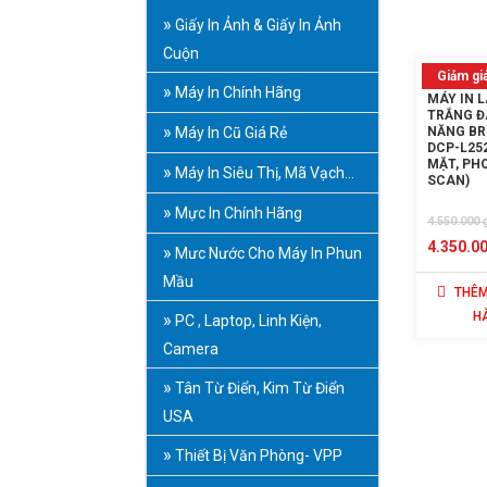
Giấy In Ảnh & Giấy In Ảnh
Cuộn
Giảm giá
Máy In Chính Hãng
MÁY IN 
TRẮNG Đ
Máy In Cũ Giá Rẻ
NĂNG B
DCP-L252
MẶT, PH
Máy In Siêu Thị, Mã Vạch…
SCAN)
Mực In Chính Hãng
4.550.000
4.350.0
Mưc Nước Cho Máy In Phun
Mầu
THÊM
H
PC , Laptop, Linh Kiện,
Camera
Tân Từ Điển, Kim Từ Điển
USA
Thiết Bị Văn Phòng- VPP