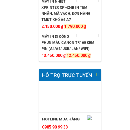
MÁY IN NHIỆT
là:
tại
XPRINTER XP-424B IN TEM
12.500.000 ₫.
là:
NHÃN, MÃ VẠCH, ĐƠN HÀNG
TMĐT KHỔ A6 A7
11.450.000 ₫.
Giá
Giá
2.150.000
₫
1.790.000
₫
gốc
hiện
MÁY IN DI ĐỘNG
là:
tại
PHUN MÀU CANON TR160 KÈM
2.150.000 ₫.
là:
PIN (A4/A5/ USB/ LAN/ WIFI)
Giá
1.790.000 ₫.
Giá
13.450.000
₫
12.450.000
₫
gốc
hiện
là:
tại
HỖ TRỢ TRỰC TUYẾN
13.450.000 ₫.
là:
12.450.000 ₫.
0985 90 99 33
HOTLINE MUA HÀNG
0985 90 99 33