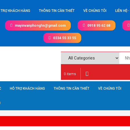
 TRỢ KHÁCH HÀNG
THÔNG TIN CẦN THIẾT
VỀ CHÚNG TÔI
LIÊN HỆ-
mayinvanphonghn@gmail.com
0918 95 62 68
0334 55 33 55
0 items
C
HỖ TRỢ KHÁCH HÀNG
THÔNG TIN CẦN THIẾT
VỀ CHÚNG TÔI
8