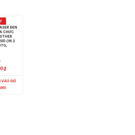
!
LASER ĐEN
A CHỨC
ROTHER
0D (IN 2
OTO,
GIÁ
₫
GỐC
GIÁ
00
₫
LÀ:
HIỆN
 VÀO GIỎ
4.550.000 ₫.
TẠI
ÀNG
LÀ:
4.350.000 ₫.