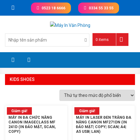
Skip
0523 18 6666
0334 55 33 55
to
content
Giá tốt nhất thị trường
0 items
KIDS SHOES
Giảm giá!
Giảm giá!
MÁY IN ĐA CHỨC NĂNG
MÁY IN LASER ĐEN TRẮNG ĐA
CANON IMAGECLASS MF
NĂNG CANON MF271DN (IN
241D (IN ĐẢO MẶT, SCAN,
ĐẢO MẶT| COPY| SCAN| A4|
COPY)
A5 USB| LAN)