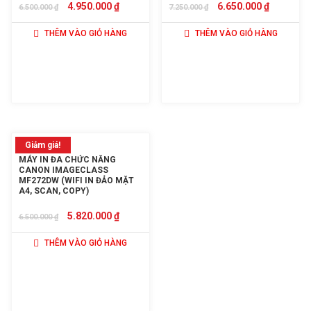
GIÁ
GIÁ
GIÁ
GIÁ
4.950.000
₫
6.650.000
₫
6.500.000
₫
7.250.000
₫
GỐC
HIỆN
GỐC
HIỆN
THÊM VÀO GIỎ HÀNG
THÊM VÀO GIỎ HÀNG
LÀ:
TẠI
LÀ:
TẠI
6.500.000 ₫.
LÀ:
7.250.000 ₫.
LÀ:
4.950.000 ₫.
6.650.000
Giảm giá!
MÁY IN ĐA CHỨC NĂNG
CANON IMAGECLASS
MF272DW (WIFI IN ĐẢO MẶT
A4, SCAN, COPY)
GIÁ
GIÁ
5.820.000
₫
6.500.000
₫
GỐC
HIỆN
THÊM VÀO GIỎ HÀNG
LÀ:
TẠI
6.500.000 ₫.
LÀ:
5.820.000 ₫.