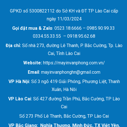
GPKD số 5300822112 do Sở KH và ĐT TP Lào Cai cấp
ngày 11/03/2024
Gọi đặt mua &
Zalo
: 0523.18.6666 – 0985.90.99.33
0334.55.33.55 – 0918.95.62.68
Địa chỉ:
Số nhà 273, đường Lê Thanh, P. Bắc Cường, Tp. Lào
Gửi thông tin
Cai, Tỉnh Lào Cai
Website:
https://mayinvanphong.com.vn/
Email
: mayinvanphonghn@gmail.com
VP Hà Nội
: Số 3 ngõ 419 Giải Phóng, Phương Liệt, Thanh
Xuân, Hà Nôi
VP Lào Cai
: Số 427 đường Trần Phú, Bắc Cường, TP Lào
Cai
Số 273 Phố Lê Thanh, Bắc Cường, TP Lào Cai
VP Bắc Giang: Nghĩa Thượng, Minh Đức, TX Việt Yên,