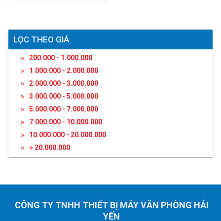
LỌC THEO GIÁ
200.000 - 1.000.000
1.000.000 - 2.000.000
2.000.000 - 3.000.000
3.000.000 - 5.000.000
5.000.000 - 7.000.000
7.000.000 - 10.000.000
ĐĂNG KÝ TƯ VẤN
10.000.000 - 20.000.000
Họ và tên
> 20.000.000
Số điện thoại
CÔNG TY TNHH THIẾT BỊ MÁY VĂN PHÒNG HẢI
Nhu cầu cần tư vấn
YẾN