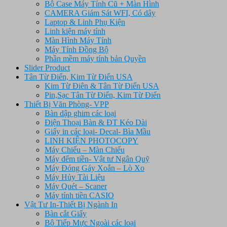
Bộ Case Máy Tính Cũ + Màn Hình
CAMERA Giám Sát WFI, Có dây
Laptop & Linh Phụ Kiện
Linh kiện máy tính
Màn Hình Máy Tính
Máy Tính Đồng Bộ
Phần mềm máy tính bản Quyền
Slider Product
Tân Từ Điển, Kim Từ Điển USA
Kim Từ Điên & Tân Từ Điển USA
Pin,Sạc Tân Từ Điển, Kim Từ Điển
Thiết Bị Văn Phòng- VPP
Bàn dập ghim các loại
Điện Thoại Bàn & ĐT Kéo Dài
Giấy in các loại- Decal- Bìa Mầu
LINH KIỆN PHOTOCOPY
Máy Chiếu – Màn Chiếu
Máy đếm tiền- Vật tư Ngân Quỹ
Máy Đóng Gáy Xoắn – Lò Xo
Máy Hủy Tài Liệu
Máy Quét – Scaner
Máy tính tiền CASIO
Vật Tư In-Thiết Bị Ngành In
Bàn cắt Giấy
Bộ Tiếp Mực Ngoài các loại