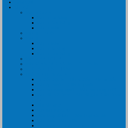
Trang Chủ
Sản Phẩm
Máy In Canon
Máy In Đa Năng
Máy In Đơn Năng
Máy In Màu
Máy In EPSON
Máy In HP
Máy In Màu
Máy In đa năng
Máy In Đơn Năng
Máy In BROTHER
Máy SCANER- CANON- HP- EPSON …
MỰC IN CHÍNH HÃNG
Thiết Bị Văn Phòng- VPP
Tư điển điện từ – Tân tư điển – Kim từ điển
Máy ép plastic – Giấy ép plastic
Máy cán màng nguội – Máy cán màng nhiệt
Máy cắt chữ Decal – Bàn cắt giấy- Giấy Decal
PVC
Bàn dập ghim
Máy hàn miệng túi
Điện thoại để bàn – Điện thoại kéo dài
Máy chiếu- Màn chiếu
Máy đóng gáy xoắn- Lò xo xoắn