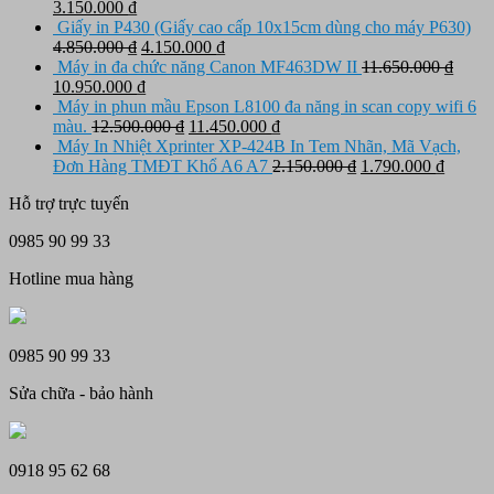
Giá
Giá
3.150.000
₫
gốc
hiện
Giấy in P430 (Giấy cao cấp 10x15cm dùng cho máy P630)
là:
tại
Giá
Giá
4.850.000
₫
4.150.000
₫
3.650.000 ₫.
là:
gốc
hiện
Máy in đa chức năng Canon MF463DW II
11.650.000
₫
Giá
3.150.000 ₫.
là:
Giá
tại
10.950.000
₫
gốc
4.850.000 ₫.
hiện
là:
Máy in phun mầu Epson L8100 đa năng in scan copy wifi 6
là:
tại
Giá
4.150.000 ₫.
Giá
màu.
12.500.000
₫
11.450.000
₫
11.650.000 ₫.
là:
gốc
hiện
Máy In Nhiệt Xprinter XP-424B In Tem Nhãn, Mã Vạch,
10.950.000 ₫.
là:
tại
Giá
Giá
Đơn Hàng TMĐT Khổ A6 A7
2.150.000
₫
1.790.000
₫
12.500.000 ₫.
là:
gốc
hiện
Hỗ trợ trực tuyến
11.450.000 ₫.
là:
tại
2.150.000 ₫.
là:
0985 90 99 33
1.790.
Hotline mua hàng
0985 90 99 33
Sửa chữa - bảo hành
0918 95 62 68