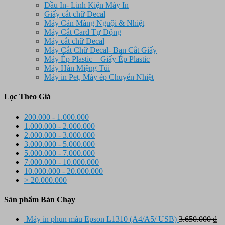
Đầu In- Linh Kiện Máy In
Giấy cắt chữ Decal
Máy Cán Màng Nguội & Nhiệt
Máy Cắt Card Tự Động
Máy cắt chữ Decal
Máy Cắt Chữ Decal- Ban Cắt Giấy
Máy Ép Plastic – Giấy Ép Plastic
Máy Hàn Miệng Túi
Máy in Pet, Máy ép Chuyển Nhiệt
Lọc Theo Giá
200.000 - 1.000.000
1.000.000 - 2.000.000
2.000.000 - 3.000.000
3.000.000 - 5.000.000
5.000.000 - 7.000.000
7.000.000 - 10.000.000
10.000.000 - 20.000.000
> 20.000.000
Sản phẩm Bán Chạy
Máy in phun màu Epson L1310 (A4/A5/ USB)
3.650.000
₫