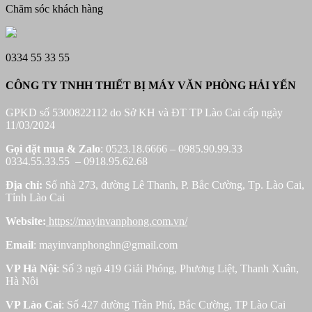
Chăm sóc khách hàng
0334 55 33 55
CÔNG TY TNHH THIẾT BỊ MÁY VĂN PHÒNG HẢI YẾN
GPKD số 5300822112 do Sở KH và ĐT TP Lào Cai cấp ngày
11/03/2024
Gọi đặt mua &
Zalo
: 0523.18.6666 – 0985.90.99.33
0334.55.33.55 – 0918.95.62.68
Địa chỉ:
Số nhà 273, đường Lê Thanh, P. Bắc Cường, Tp. Lào Cai,
Tỉnh Lào Cai
Website:
https://mayinvanphong.com.vn/
Email
: mayinvanphonghn@gmail.com
VP Hà Nội
: Số 3 ngõ 419 Giải Phóng, Phương Liệt, Thanh Xuân,
Hà Nôi
VP Lào Cai
: Số 427 đường Trần Phú, Bắc Cường, TP Lào Cai