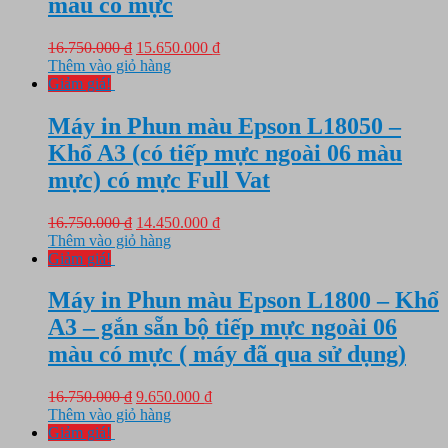
màu có mực
Giá
Giá
16.750.000
₫
15.650.000
₫
gốc
hiện
Thêm vào giỏ hàng
là:
tại
Giảm giá!
16.750.000 ₫.
là:
15.650.000 ₫.
Máy in Phun màu Epson L18050 –
Khổ A3 (có tiếp mực ngoài 06 màu
mực) có mực Full Vat
Giá
Giá
16.750.000
₫
14.450.000
₫
gốc
hiện
Thêm vào giỏ hàng
là:
tại
Giảm giá!
16.750.000 ₫.
là:
14.450.000 ₫.
Máy in Phun màu Epson L1800 – Khổ
A3 – gắn sẵn bộ tiếp mực ngoài 06
màu có mực ( máy đã qua sử dụng)
Giá
Giá
16.750.000
₫
9.650.000
₫
gốc
hiện
Thêm vào giỏ hàng
là:
tại
Giảm giá!