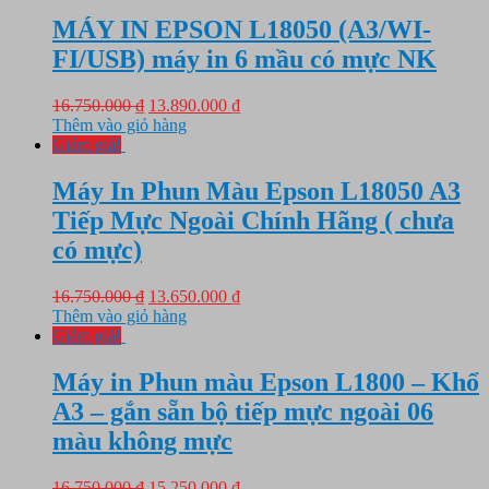
16.750.000 ₫.
là:
9.650.000 ₫.
MÁY IN EPSON L18050 (A3/WI-
FI/USB) máy in 6 mầu có mực NK
Giá
Giá
16.750.000
₫
13.890.000
₫
gốc
hiện
Thêm vào giỏ hàng
là:
tại
Giảm giá!
16.750.000 ₫.
là:
13.890.000 ₫.
Máy In Phun Màu Epson L18050 A3
Tiếp Mực Ngoài Chính Hãng ( chưa
có mực)
Giá
Giá
16.750.000
₫
13.650.000
₫
gốc
hiện
Thêm vào giỏ hàng
là:
tại
Giảm giá!
16.750.000 ₫.
là:
13.650.000 ₫.
Máy in Phun màu Epson L1800 – Khổ
A3 – gắn sẵn bộ tiếp mực ngoài 06
màu không mực
Giá
Giá
16.750.000
₫
15.250.000
₫