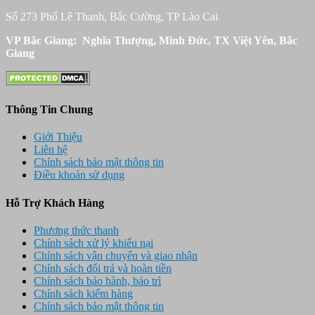
Số 273 Phố Lê Thanh, Bắc Cường, TP Lào Cai
VP Bắc Giang: Nghĩa Thượng, Minh Đức, TX Việt Yên, Bắc
Giang
Thông Tin Chung
Giới Thiệu
Liên hệ
Chính sách bảo mật thông tin
Điều khoản sử dụng
Hỗ Trợ Khách Hàng
Phương thức thanh
Chính sách xử lý khiếu nại
Chính sách vận chuyển và giao nhận
Chính sách đổi trả và hoàn tiền
Chính sách bảo hành, bảo trì
Chính sách kiểm hàng
Chính sách bảo mật thông tin