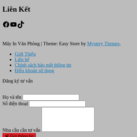
Liên Kết
Facebook
Youtube
TikTok
Máy In Văn Phòng
|
Theme: Easy Store by
Mystery Themes
.
Giới Thiệu
Liên hệ
Chính sách bảo mật thông tin
Điều khoản sử dụng
Đăng ký tư vấn
Họ và tên
Số điện thoại
Nhu cầu cần tư vấn
Gửi thông tin