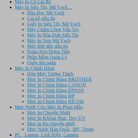
Máy In Cũ Giá Rẻ
Máy In Siêu Thị, Mã Vạch…
Đầu Đọc Mã Vạch
Giá kệ siêu thị
Giấy In Siêu Thị, Mã Vạch
Máy Chấm Công Vân Tay
Máy In Hóa Đơn Siêu Thị
Máy In Tem Mã Vạch
Máy tính tiền siêu thị
Ngăn Kéo Đựng Tiền
Phần Mềm Quản Lý
Quầy thu ngân
Mực In Chính Hãng
Hộp Mực Tương Thích
Mực In Chính Hãng BROTHER
Mực In Chính Hãng CANON
Mực In Chính Hãng EPSON
Mực In Chính Hãng HP
Mực In Chinh Hãng RICOH
Mưc Nước Cho Máy In Phun Mầu
Mực In Chuyển Nhiêt
Mực In Không Phai, Dey UV
Mực in Pet chuyển nhiệt
Mực Nước Hàn Quốc, Mỹ, Trung
PC , Laptop, Linh Kiện, Camera