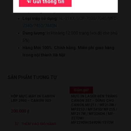
Gửi thông tin
Mã trống:
Brother DR-2125
Đi đến giỏ hàng
Loại trống:
Trống mực máy in Brother
Loại máy sử dụng:
HL-21XX/DCP-7030/7040/MFC-
7340/7450/7840N
Dung lượng:
In khoảng 12.000 trang (với độ che phủ
5%)
Hàng Mới 100%. Chính hãng. Miễn phí giao hàng
trong nội thành Hà Nội
SẢN PHẨM TƯƠNG TỰ
Giảm giá!
HỘP MỰC MÁY IN CANON
MỰC IN LASER ĐEN TRẮNG
LBP 2900 – CANON 303
CANON 337 – DÙNG CHO
CANON MF211 / MF212W /
MF221D / MF241D/ MF215 /
200.000
₫
MF217W / MF226DN / MF-
227DW/
MF229DW/249DW/151DW
THÊM VÀO GIỎ HÀNG