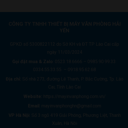
CÔNG TY TNHH THIẾT BỊ MÁY VĂN PHÒNG HẢI
YẾN
GPKD số 5300822112 do Sở KH và ĐT TP Lào Cai cấp
ngày 11/03/2024
Gọi đặt mua &
Zalo
: 0523.18.6666 – 0985.90.99.33
0334.55.33.55 – 0918.95.62.68
Địa chỉ:
Số nhà 273, đường Lê Thanh, P. Bắc Cường, Tp. Lào
Cai, Tỉnh Lào Cai
Website:
https://mayinvanphong.com.vn/
Email
: mayinvanphonghn@gmail.com
VP Hà Nội
: Số 3 ngõ 419 Giải Phóng, Phương Liệt, Thanh
Xuân, Hà Nôi