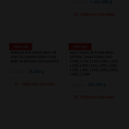
GIÁ
GIÁ
1.650.000
₫
1.750.000
₫
GỐC
HIỆN
THÊM VÀO GIỎ HÀNG
LÀ:
TẠI
1.750.000 ₫.
LÀ:
1.650.000
Giảm giá!
Giảm giá!
RIBBON RUY BĂNG MỰC IN
MỰC NƯỚC IN PHUN MÀU
KIM FULLMARK DÙNG CHO
EPSON T6644 DÙNG CHO
MÁY IN EPSON LQ310/LX310
L100, L110, L120, L200, L210,
L220, L300 L310, L350, L360,
L355, L365, L550, L555, L650,
GIÁ
GIÁ
75.000
₫
125.000
₫
L655, L1300
GỐC
HIỆN
GIÁ
GIÁ
THÊM VÀO GIỎ HÀNG
165.000
₫
190.000
₫
LÀ:
TẠI
GỐC
HIỆN
125.000 ₫.
LÀ:
THÊM VÀO GIỎ HÀNG
LÀ:
TẠI
75.000 ₫.
190.000 ₫.
LÀ:
165.000 ₫.