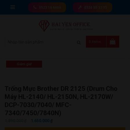
Skip
0523 18 6666
0334 55 33 55
to
content
Giá tốt nhất thị trường
0 items
Giảm giá!
Trống Mực Brother DR 2125 (Drum Cho
Máy HL-2140/ HL-2150N, HL-2170W/
DCP-7030/7040/ MFC-
7340/7450/7840N)
GIÁ
GIÁ
1.890.000
₫
1.650.000
₫
GỐC
HIỆN