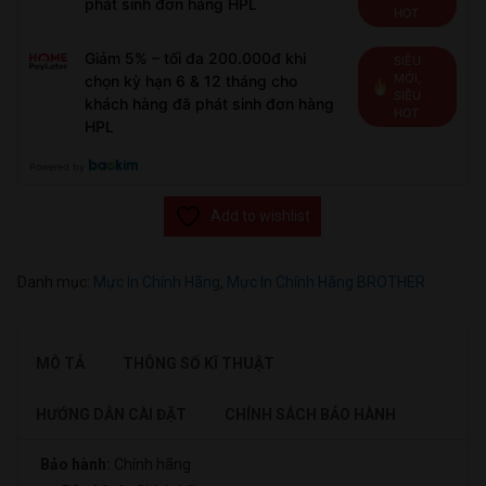
phát sinh đơn hàng HPL
HOT
Giảm 5% – tối đa 200.000đ khi
SIÊU
MỚI,
chọn kỳ hạn 6 & 12 tháng cho
SIÊU
khách hàng đã phát sinh đơn hàng
HOT
HPL
Powered by
Add to wishlist
Danh mục:
Mực In Chính Hãng
,
Mực In Chính Hãng BROTHER
MÔ TẢ
THÔNG SỐ KĨ THUẬT
HƯỚNG DẪN CÀI ĐẶT
CHÍNH SÁCH BẢO HÀNH
Bảo hành:
Chính hãng