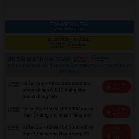
số
lượng
TRẢ GÓP QUA THẺ
Visa, Master, JCB
MUA NGAY - TRẢ SAU
ƯU ĐÃI KHI THANH TOÁN
(SỬ DỤNG KHI XÁC NHẬN KHOẢN VAY TRÊN TRANG CỦA TỔ CHỨC
TÀI CHÍNH)
Giảm 10% – tối đa 500.000đ khi
ƯU ĐÃI
HOT
chọn kỳ hạn 6 & 12 tháng cho
khách hàng mới
Giảm 3% – tối đa 100.000đ với kỳ
ƯU ĐÃI
HOT
hạn 3 tháng cho khách hàng mới
Giảm 3% – tối đa 100.000đ với kỳ
SIÊU
MỚI,
hạn 3 tháng cho khách hàng đã
SIÊU