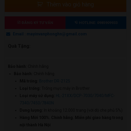
Trống
Thêm vào giỏ hàng
LÀ:
TẠI
mực
1.890.000 ₫.
LÀ:
Brother
1.650.000 ₫.
DR
ĐĂNG KÝ TƯ VẤN
HOTLINE: 0985909933
2125
Email : mayinvanphonghn@gmail.com
(Drum
cho
Quà Tặng:
máy
HL-
2140/
Bảo hành:
Chính hãng
HL-
Bảo hành:
Chính hãng
2150N,
Mã trống:
Brother DR-2125
HL-
Loại trống:
Trống mực máy in Brother
2170W/
Loại máy sử dụng:
HL-21XX/DCP-7030/7040/MFC-
DCP-
7340/7450/7840N
7030/7040/
Dung lượng:
In khoảng 12.000 trang (với độ che phủ 5%)
MFC-
Hàng Mới 100%. Chính hãng. Miễn phí giao hàng trong
7340/7450/7840N)
nội thành Hà Nội