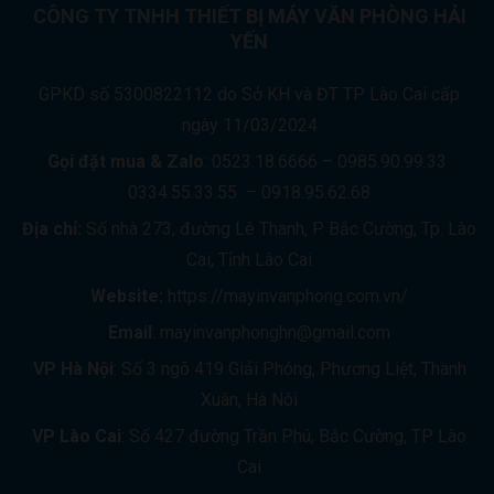
CÔNG TY TNHH THIẾT BỊ MÁY VĂN PHÒNG HẢI
YẾN
GPKD số 5300822112 do Sở KH và ĐT TP Lào Cai cấp
ngày 11/03/2024
Gọi đặt mua &
Zalo
: 0523.18.6666 – 0985.90.99.33
0334.55.33.55 – 0918.95.62.68
Địa chỉ:
Số nhà 273, đường Lê Thanh, P. Bắc Cường, Tp. Lào
Cai, Tỉnh Lào Cai
Website:
https://mayinvanphong.com.vn/
Email
: mayinvanphonghn@gmail.com
VP Hà Nội
: Số 3 ngõ 419 Giải Phóng, Phương Liệt, Thanh
Xuân, Hà Nôi
VP Lào Cai
: Số 427 đường Trần Phú, Bắc Cường, TP Lào
Cai