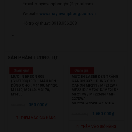
Email: mayinvanphonghn@gmail.com
Website:
www.mayinvanphong.com.vn
Hỗ trợ kỹ thuật: 0918.956.268
SẢN PHẨM TƯƠNG TỰ
Giảm giá!
Giảm giá!
MỰC IN EPSON 005
MỰC IN LASER ĐEN TRẮNG
(C13T03Q100) – MÀU ĐEN –
CANON 337 – DÙNG CHO
DÙNG CHO , M1100, M1120,
CANON MF211 / MF212W /
M1140, M2140, M3170,
MF221D / MF241D/ MF215 /
M1455
MF217W / MF226DN / MF-
227DW/
MF229DW/249DW/151DW
GIÁ
GIÁ
350.000
₫
390.000
₫
GỐC
HIỆN
GIÁ
GIÁ
1.650.000
₫
1.750.000
₫
THÊM VÀO GIỎ HÀNG
LÀ:
TẠI
GỐC
HIỆN
390.000 ₫.
LÀ:
THÊM VÀO GIỎ HÀNG
LÀ:
TẠI