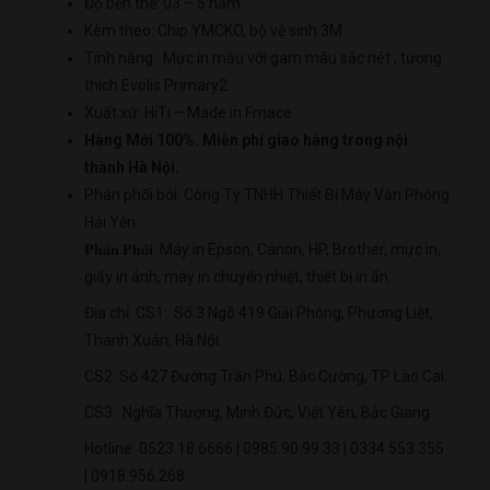
Độ bền thẻ: 03 – 5 năm.
Kèm theo: Chip YMCKO, bộ vệ sinh 3M
Tính năng : Mực in mầu với gam màu sắc nét , tương
thích Evolis Primary2
Xuất xứ: HiTi – Made in Frnace
Hàng Mới 100%. Miễn phí giao hàng trong nội
thành Hà Nội.
Phân phối bởi: Công Ty TNHH Thiết Bị Máy Văn Phòng
Hải Yến
𝐏𝐡𝐚̂𝐧 𝐏𝐡𝐨̂́𝐢: Máy in Epson, Canon, HP, Brother, mực in,
giấy in ảnh, máy in chuyển nhiệt, thiết bị in ấn.
Địa chỉ: CS1: Số 3 Ngõ 419 Giải Phóng, Phương Liệt,
Thanh Xuân, Hà Nội.
CS2: Số 427 Đường Trần Phú, Bắc Cường, TP Lào Cai.
CS3: Nghĩa Thượng, Minh Đức, Việt Yên, Bắc Giang
Hotline: 0523.18.6666 | 0985.90.99.33 | 0334.553.355
| 0918.956.268