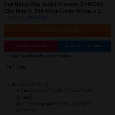
Ruy Băng Màu Evolis Primacy 2 YMCKO
Cho Máy In Thẻ Nhựa Evolis Primacy 2
GIÁ
GIÁ
2.150.000
₫
1.550.000
₫
GỐC
HIỆN
Ruy
Thêm vào giỏ hàng
LÀ:
TẠI
băng
2.150.000 ₫.
LÀ:
màu
1.550.000 ₫.
Evolis
ĐĂNG KÝ TƯ VẤN
HOTLINE: 0985909933
Primacy
Email : mayinvanphonghn@gmail.com
2
YMCKO
Quà Tặng:
cho
máy
in
Bảo hành:
Chính hãng
thẻ
Ruy băng (mực in màu) máy in thẻ nhựa Evolis
nhựa
Primary2 –
Evolis
Model: Ruy băng màu Evolis Primacy 2 YMCKO
Primacy
Hãng: Evolis