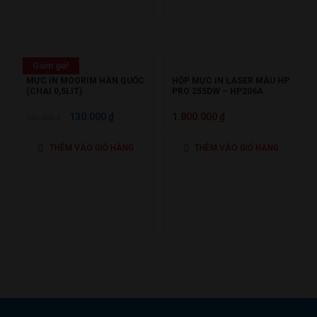
350.000 ₫.
1.750.000 ₫.
LÀ:
1.650.000
Giảm giá!
MỰC IN MOORIM HÀN QUỐC
HỘP MỰC IN LASER MÀU HP
(CHAI 0,5LIT)
PRO 255DW – HP206A
GIÁ
GIÁ
130.000
₫
1.800.000
₫
180.000
₫
GỐC
HIỆN
THÊM VÀO GIỎ HÀNG
THÊM VÀO GIỎ HÀNG
LÀ:
TẠI
180.000 ₫.
LÀ:
130.000 ₫.