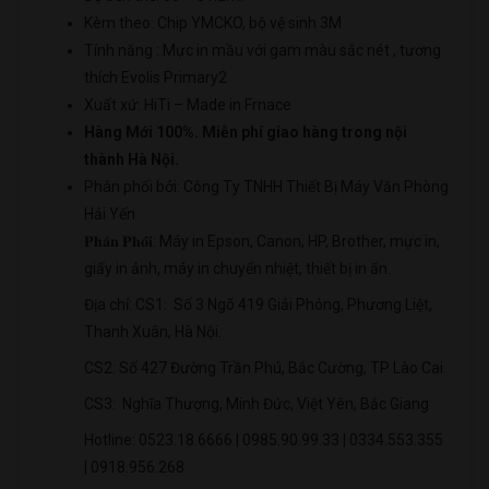
Kèm theo: Chip YMCKO, bộ vệ sinh 3M
Tính năng : Mực in mầu với gam màu sắc nét , tương
thích Evolis Primary2
Xuất xứ: HiTi – Made in Frnace
Hàng Mới 100%. Miễn phí giao hàng trong nội
thành Hà Nội.
Phân phối bởi: Công Ty TNHH Thiết Bị Máy Văn Phòng
Hải Yến
𝐏𝐡𝐚̂𝐧 𝐏𝐡𝐨̂́𝐢: Máy in Epson, Canon, HP, Brother, mực in,
giấy in ảnh, máy in chuyển nhiệt, thiết bị in ấn.
Địa chỉ: CS1: Số 3 Ngõ 419 Giải Phóng, Phương Liệt,
Thanh Xuân, Hà Nội.
CS2: Số 427 Đường Trần Phú, Bắc Cường, TP Lào Cai.
CS3: Nghĩa Thượng, Minh Đức, Việt Yên, Bắc Giang
Hotline: 0523.18.6666 | 0985.90.99.33 | 0334.553.355
| 0918.956.268