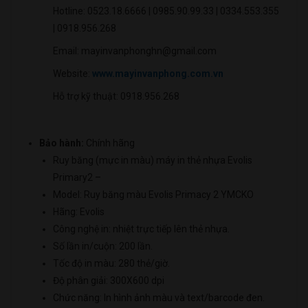
Hotline: 0523.18.6666 | 0985.90.99.33 | 0334.553.355
| 0918.956.268
Email: mayinvanphonghn@gmail.com
Website:
www.mayinvanphong.com.vn
Hỗ trợ kỹ thuật: 0918.956.268
Bảo hành:
Chính hãng
Ruy băng (mực in màu) máy in thẻ nhựa Evolis
Primary2 –
Model: Ruy băng màu Evolis Primacy 2 YMCKO
Hãng: Evolis
Công nghệ in: nhiệt trực tiếp lên thẻ nhựa.
Số lần in/cuộn: 200 lần.
Tốc độ in màu: 280 thẻ/giờ.
Độ phân giải: 300X600 dpi
Chức năng: In hình ảnh màu và text/barcode đen.