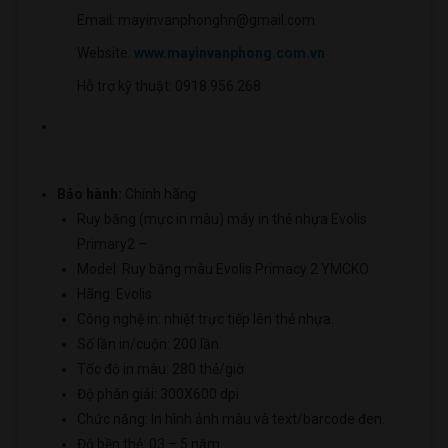
Email: mayinvanphonghn@gmail.com
Website:
www.mayinvanphong.com.vn
Hỗ trợ kỹ thuật: 0918.956.268
Bảo hành:
Chính hãng
Ruy băng (mực in màu) máy in thẻ nhựa Evolis
Primary2 –
Model: Ruy băng màu Evolis Primacy 2 YMCKO
Hãng: Evolis
Công nghệ in: nhiệt trực tiếp lên thẻ nhựa.
Số lần in/cuộn: 200 lần.
Tốc độ in màu: 280 thẻ/giờ.
Độ phân giải: 300X600 dpi
Chức năng: In hình ảnh màu và text/barcode đen.
Độ bền thẻ: 03 – 5 năm.