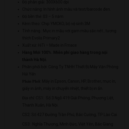
Độ phân giải: 300X600 dpi
Chức năng: In hình ảnh màu và text/barcode đen.
Độ bền thẻ: 03 – 5 năm.
Kèm theo: Chip YMCKO, bộ vệ sinh 3M
Tính năng : Mực in mầu với gam màu sắc nét , tương
thích Evolis Primary2
Xuất xứ: HiTi – Made in Frnace
Hàng Mới 100%. Miễn phí giao hàng trong nội
thành Hà Nội.
Phân phối bởi: Công Ty TNHH Thiết Bị Máy Văn Phòng
Hải Yến
𝐏𝐡𝐚̂𝐧 𝐏𝐡𝐨̂́𝐢: Máy in Epson, Canon, HP, Brother, mực in,
giấy in ảnh, máy in chuyển nhiệt, thiết bị in ấn.
Địa chỉ: CS1: Số 3 Ngõ 419 Giải Phóng, Phương Liệt,
Thanh Xuân, Hà Nội.
CS2: Số 427 Đường Trần Phú, Bắc Cường, TP Lào Cai.
CS3: Nghĩa Thượng, Minh Đức, Việt Yên, Bắc Giang