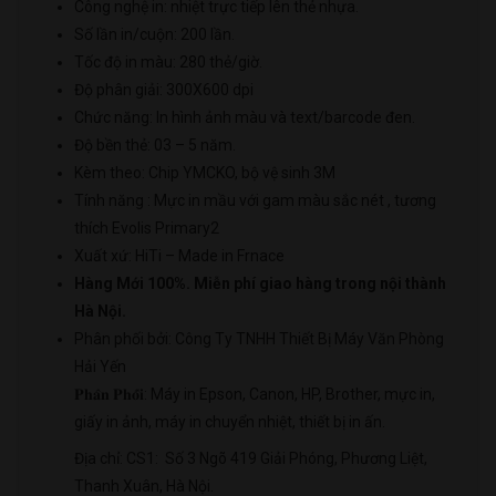
2
Công nghệ in: nhiệt trực tiếp lên thẻ nhựa.
số
Số lần in/cuộn: 200 lần.
lượng
Tốc độ in màu: 280 thẻ/giờ.
Độ phân giải: 300X600 dpi
Chức năng: In hình ảnh màu và text/barcode đen.
Độ bền thẻ: 03 – 5 năm.
Kèm theo: Chip YMCKO, bộ vệ sinh 3M
Tính năng : Mực in mầu với gam màu sắc nét , tương
thích Evolis Primary2
Xuất xứ: HiTi – Made in Frnace
Hàng Mới 100%. Miễn phí giao hàng trong nội thành
Hà Nội.
Phân phối bởi: Công Ty TNHH Thiết Bị Máy Văn Phòng
Hải Yến
𝐏𝐡𝐚̂𝐧 𝐏𝐡𝐨̂́𝐢: Máy in Epson, Canon, HP, Brother, mực in,
giấy in ảnh, máy in chuyển nhiệt, thiết bị in ấn.
Địa chỉ: CS1: Số 3 Ngõ 419 Giải Phóng, Phương Liệt,
Thanh Xuân, Hà Nội.