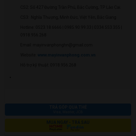
CS2: Số 427 Đường Trần Phú, Bắc Cường, TP Lào Cai.
CS3: Nghĩa Thượng, Minh Đức, Việt Yên, Bắc Giang
Hotline: 0523.18.6666 | 0985.90.99.33 | 0334.553.355 |
0918.956.268
Email: mayinvanphonghn@gmail.com
Website:
www.mayinvanphong.com.vn
Hỗ trợ kỹ thuật: 0918.956.268
TRẢ GÓP QUA THẺ
Visa, Master, JCB
MUA NGAY - TRẢ SAU