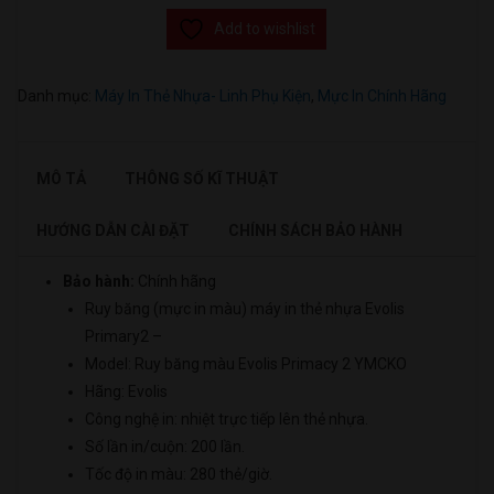
Add to wishlist
Danh mục:
Máy In Thẻ Nhựa- Linh Phụ Kiện
,
Mực In Chính Hãng
MÔ TẢ
THÔNG SỐ KĨ THUẬT
HƯỚNG DẪN CÀI ĐẶT
CHÍNH SÁCH BẢO HÀNH
Bảo hành:
Chính hãng
Ruy băng (mực in màu) máy in thẻ nhựa Evolis
Primary2 –
Model: Ruy băng màu Evolis Primacy 2 YMCKO
Hãng: Evolis
Công nghệ in: nhiệt trực tiếp lên thẻ nhựa.
Số lần in/cuộn: 200 lần.
Tốc độ in màu: 280 thẻ/giờ.