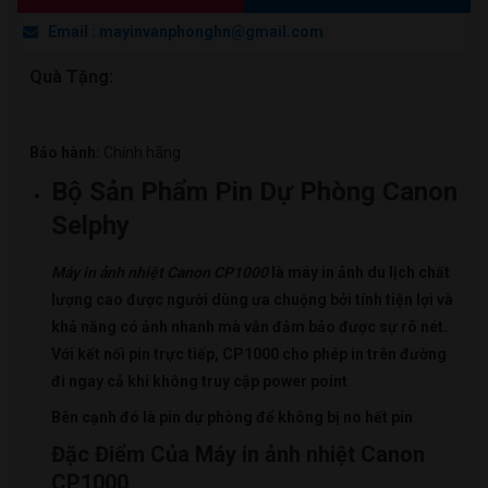
Selphy
Email : mayinvanphonghn@gmail.com
CP1300,
CP1000,
Quà Tặng:
CP1500
số
lượng
Bảo hành:
Chính hãng
Bộ Sản Phẩm Pin Dự Phòng Canon
Selphy
Máy in ảnh nhiệt Canon CP1000
là máy in ảnh du lịch chất
lượng cao được người dùng ưa chuộng bởi tính tiện lợi và
khả năng có ảnh nhanh mà vẫn đảm bảo được sự rõ nét.
Với kết nối pin trực tiếp, CP1000 cho phép in trên đường
đi ngay cả khi không truy cập power point
Bên cạnh đó là pin dự phòng để không bị no hết pin
Đặc Điểm Của Máy in ảnh nhiệt Canon
CP1000