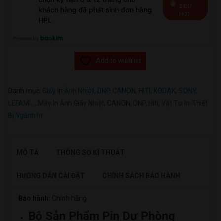
SIÊU
khách hàng đã phát sinh đơn hàng
HOT
HPL
Powered by
Add to wishlist
Danh mục:
Giấy In Ảnh Nhiêt, DNP, CANON, HITI, KODAK, SONY,
LEFAMI...
,
Máy In Ảnh Giấy Nhiệt, CANON, DNP, Hiti
,
Vật Tư In-Thiết
Bị Ngành In
MÔ TẢ
THÔNG SỐ KĨ THUẬT
HƯỚNG DẪN CÀI ĐẶT
CHÍNH SÁCH BẢO HÀNH
Bảo hành:
Chính hãng
Bộ Sản Phẩm Pin Dự Phòng