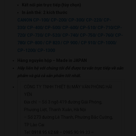
Kết nối pin trực tiếp (tùy chọn)
In ảnh thẻ: 2 kích thước
CANON CP-100/ CP-200/ CP-300/ CP-220/ CP-
330/ CP-400/ CP-500/ CP-600/ CP-510/ CP-710/CP-
720/ CP-730/ CP-520/ CP-740/ CP-750/ CP-760/ CP-
780/ CP-800 / CP 820 / CP 900 / CP 910/ CP-1000/
CP-1200/ CP-1300
Hàn
g nguyên hộp –
Made in JAPAN
Hãy liên hệ với chúng tôi để được tư vấn trực tiếp về sản
phẩm
và giá cả sản phẩm tốt nhất.
CÔNG TY TNHH THIẾT BỊ MÁY VĂN PHÒNG HẢI
YẾN
Địa chỉ: – Số 3 ngõ 419 đường Giải Phóng,
Phương Liệt, Thanh Xuân, Hà Nội
– Số 273 đường Lê Thanh, Phường Bắc Cường,
TP Lào Cai
Tel: 0918.95.62.68 – 0985.90.99.33 –