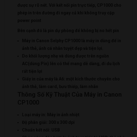
được sự rõ nét. Với kết nối pin trực tiếp, CP1000 cho
phép in trên đường đi ngay cả khi không truy cập
power point
Bên cạnh đó là pin dự phòng để không bị no hết pin
Máy in Canon Selphy CP1000 là máy in dùng để in
ảnh thẻ, ảnh cá nhân tuyệt đẹp và tiện lợi.
Do khối lượng nhẹ và dùng được trên nguồn
AC(dùng Pin) lên có thể mang dễ dàng, đi du lịch
rất tiện lợi
Giấy in của máy là A6: một kích thước chuyên cho
ảnh thẻ, làm card, bưu thiếp, làm nhãn
Thông Số Kỹ Thuật Của Máy in Canon
CP1000
Loại máy in: Máy in ảnh nhiệt
Độ phân giải: 300 x 300 dpi
Chuẩn kết nối: USB