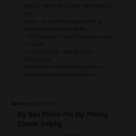
CÔNG TY TNHH THIẾT BỊ MÁY VĂN PHÒNG HẢI
YẾN
Địa chỉ: – Số 3 ngõ 419 đường Giải Phóng,
Phương Liệt, Thanh Xuân, Hà Nội
– Số 273 đường Lê Thanh, Phường Bắc Cường,
TP Lào Cai
Tel: 0918.95.62.68 – 0985.90.99.33 –
0334.55.33.55
Website: https://mayinvanphong.com.vn/
E.mail: mayinvanphonghn@gmail.com
Bảo hành:
Chính hãng
Bộ Sản Phẩm Pin Dự Phòng
Canon Selphy