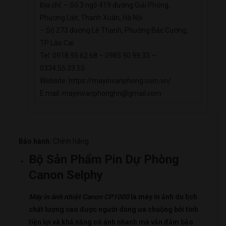
Địa chỉ: – Số 3 ngõ 419 đường Giải Phóng,
Phương Liệt, Thanh Xuân, Hà Nội
– Số 273 đường Lê Thanh, Phường Bắc Cường,
TP Lào Cai
Tel: 0918.95.62.68 – 0985.90.99.33 –
0334.55.33.55
Website: https://mayinvanphong.com.vn/
E.mail: mayinvanphonghn@gmail.com
Bảo hành:
Chính hãng
Bộ Sản Phẩm Pin Dự Phòng
Canon Selphy
Máy in ảnh nhiệt Canon CP1000
là máy in ảnh du lịch
chất lượng cao được người dùng ưa chuộng bởi tính
tiện lợi và khả năng có ảnh nhanh mà vẫn đảm bảo