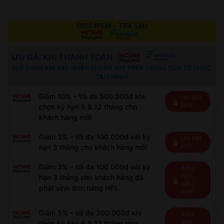
MUA NGAY - TRẢ SAU
ƯU ĐÃI KHI THANH TOÁN
(SỬ DỤNG KHI XÁC NHẬN KHOẢN VAY TRÊN TRANG CỦA TỔ CHỨC
TÀI CHÍNH)
Giảm 10% – tối đa 500.000đ khi
ƯU ĐÃI
HOT
chọn kỳ hạn 6 & 12 tháng cho
khách hàng mới
Giảm 3% – tối đa 100.000đ với kỳ
ƯU ĐÃI
HOT
hạn 3 tháng cho khách hàng mới
Giảm 3% – tối đa 100.000đ với kỳ
SIÊU
MỚI,
hạn 3 tháng cho khách hàng đã
SIÊU
phát sinh đơn hàng HPL
HOT
Giảm 5% – tối đa 200.000đ khi
SIÊU
MỚI,
chọn kỳ hạn 6 & 12 tháng cho