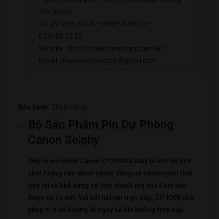
TP Lào Cai
Tel: 0918.95.62.68 – 0985.90.99.33 –
0334.55.33.55
Website: https://mayinvanphong.com.vn/
E.mail: mayinvanphonghn@gmail.com
Bảo hành:
Chính hãng
Bộ Sản Phẩm Pin Dự Phòng
Canon Selphy
Máy in ảnh nhiệt Canon CP1000
là máy in ảnh du lịch
chất lượng cao được người dùng ưa chuộng bởi tính
tiện lợi và khả năng có ảnh nhanh mà vẫn đảm bảo
được sự rõ nét. Với kết nối pin trực tiếp, CP1000 cho
phép in trên đường đi ngay cả khi không truy cập