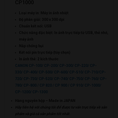
CP1000
Loại máy in: Máy in ảnh nhiệt
Độ phân giải: 300 x 300 dpi
Chuẩn kết nối: USB
Chức năng đặc biệt: In ảnh trực tiếp từ USB, thẻ nhớ,
máy ảnh
Nắp chống bụi
Kết nối pin trực tiếp (tùy chọn)
In ảnh thẻ: 2 kích thước
CANON CP-100/ CP-200/ CP-300/ CP-220/ CP-
330/ CP-400/ CP-500/ CP-600/ CP-510/ CP-710/CP-
720/ CP-730/ CP-520/ CP-740/ CP-750/ CP-760/ CP-
780/ CP-800 / CP 820 / CP 900 / CP 910/ CP-1000/
CP-1200/ CP-1300
Hàn
g nguyên hộp –
Made in JAPAN
Hãy liên hệ với chúng tôi để được tư vấn trực tiếp về sản
phẩm
và giá cả sản phẩm tốt nhất.