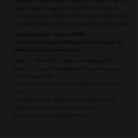
CANON CP-100/ CP-200/ CP-300/ CP-220/ CP-330/ CP-
400/ CP-500/ CP-600/ CP-510/ CP-710/CP-720/ CP-
730/ CP-520/ CP-740/ CP-750/ CP-760/ CP-780/ CP-800
/ CP 820 / CP 900 / CP 910/ CP-1000/ CP-1200/ CP-1300
Hàn
g nguyên hộp –
Made in JAPAN
Hãy liên hệ với chúng tôi để được tư vấn trực tiếp về sản
phẩm
và giá cả sản phẩm tốt nhất.
CÔNG TY TNHH THIẾT BỊ MÁY VĂN PHÒNG HẢI YẾN
Địa chỉ: – Số 3 ngõ 419 đường Giải Phóng, Phương Liệt,
Thanh Xuân, Hà Nội
– Số 273 đường Lê Thanh, Phường Bắc Cường, TP Lào
Cai
Tel: 0918.95.62.68 – 0985.90.99.33 – 0334.55.33.55
Website: https://mayinvanphong.com.vn/
E.mail: mayinvanphonghn@gmail.com