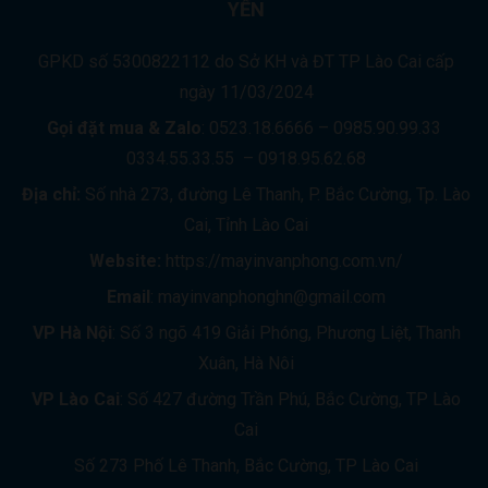
YẾN
GPKD số 5300822112 do Sở KH và ĐT TP Lào Cai cấp
ngày 11/03/2024
Gọi đặt mua &
Zalo
: 0523.18.6666 – 0985.90.99.33
0334.55.33.55 – 0918.95.62.68
Địa chỉ:
Số nhà 273, đường Lê Thanh, P. Bắc Cường, Tp. Lào
Cai, Tỉnh Lào Cai
Website:
https://mayinvanphong.com.vn/
Email
: mayinvanphonghn@gmail.com
VP Hà Nội
: Số 3 ngõ 419 Giải Phóng, Phương Liệt, Thanh
Xuân, Hà Nôi
VP Lào Cai
: Số 427 đường Trần Phú, Bắc Cường, TP Lào
Cai
Số 273 Phố Lê Thanh, Bắc Cường, TP Lào Cai