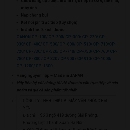
Chức năng đặc biệt: In ảnh trực tiếp từ USB, thẻ nhớ,
máy ảnh
Nắp chống bụi
Kết nối pin trực tiếp (tùy chọn)
In ảnh thẻ: 2 kích thước
CANON CP-100/ CP-200/ CP-300/ CP-220/ CP-
330/ CP-400/ CP-500/ CP-600/ CP-510/ CP-710/CP-
720/ CP-730/ CP-520/ CP-740/ CP-750/ CP-760/ CP-
780/ CP-800 / CP 820 / CP 900 / CP 910/ CP-1000/
CP-1200/ CP-1300
Hàn
g nguyên hộp –
Made in JAPAN
Hãy liên hệ với chúng tôi để được tư vấn trực tiếp về sản
phẩm
và giá cả sản phẩm tốt nhất.
CÔNG TY TNHH THIẾT BỊ MÁY VĂN PHÒNG HẢI
YẾN
Địa chỉ: – Số 3 ngõ 419 đường Giải Phóng,
Phương Liệt, Thanh Xuân, Hà Nội
– Số 273 đường Lê Thanh, Phường Bắc Cường,