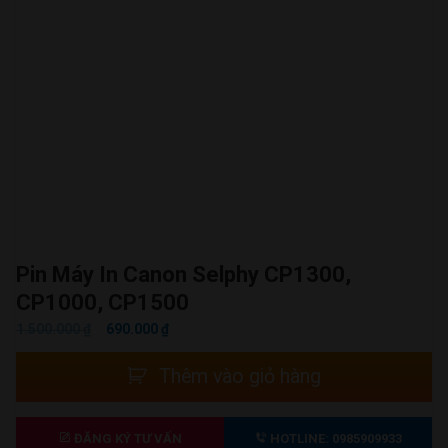
Pin Máy In Canon Selphy CP1300,
CP1000, CP1500
GIÁ
GIÁ
1.500.000
₫
690.000
₫
GỐC
HIỆN
Pin
Thêm vào giỏ hàng
LÀ:
TẠI
máy
1.500.000 ₫.
LÀ:
in
690.000 ₫.
Canon
ĐĂNG KÝ TƯ VẤN
HOTLINE: 0985909933