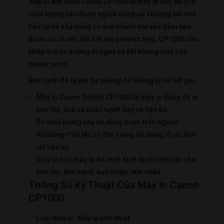
Máy in ảnh nhiệt Canon CP1000
là máy in ảnh du lịch
chất lượng cao được người dùng ưa chuộng bởi tính
tiện lợi và khả năng có ảnh nhanh mà vẫn đảm bảo
được sự rõ nét. Với kết nối pin trực tiếp, CP1000 cho
phép in trên đường đi ngay cả khi không truy cập
power point
Bên cạnh đó là pin dự phòng để không bị no hết pin
Máy in Canon Selphy CP1000 là máy in dùng để in
ảnh thẻ, ảnh cá nhân tuyệt đẹp và tiện lợi.
Do khối lượng nhẹ và dùng được trên nguồn
AC(dùng Pin) lên có thể mang dễ dàng, đi du lịch
rất tiện lợi
Giấy in của máy là A6: một kích thước chuyên cho
ảnh thẻ, làm card, bưu thiếp, làm nhãn
Thông Số Kỹ Thuật Của Máy in Canon
CP1000
Loại máy in: Máy in ảnh nhiệt