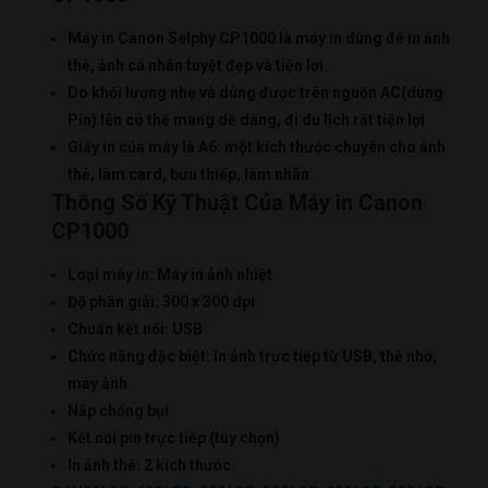
Máy in Canon Selphy CP1000 là máy in dùng để in ảnh
thẻ, ảnh cá nhân tuyệt đẹp và tiện lợi.
Do khối lượng nhẹ và dùng được trên nguồn AC(dùng
Pin) lên có thể mang dễ dàng, đi du lịch rất tiện lợi
Giấy in của máy là A6: một kích thước chuyên cho ảnh
thẻ, làm card, bưu thiếp, làm nhãn
Thông Số Kỹ Thuật Của Máy in Canon
CP1000
Loại máy in: Máy in ảnh nhiệt
Độ phân giải: 300 x 300 dpi
Chuẩn kết nối: USB
Chức năng đặc biệt: In ảnh trực tiếp từ USB, thẻ nhớ,
máy ảnh
Nắp chống bụi
Kết nối pin trực tiếp (tùy chọn)
In ảnh thẻ: 2 kích thước