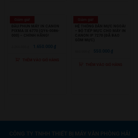
Giảm giá!
Giảm giá!
ĐẦU PHUN MÁY IN CANON
HỆ THỐNG DẪN MỰC NGOÀI
PIXMA IX 6770 (QY6-0086-
– BỘ TIẾP MỰC CHO MÁY IN
000) – CHÍNH HÃNG!
CANON IP 7270 (ĐÃ BAO
GỒM MỰC)
GIÁ
GIÁ
1.650.000
₫
2.250.000
₫
GIÁ
GIÁ
550.000
₫
650.000
₫
GỐC
HIỆN
GỐC
HIỆN
THÊM VÀO GIỎ HÀNG
LÀ:
TẠI
THÊM VÀO GIỎ HÀNG
LÀ:
TẠI
2.250.000 ₫.
LÀ:
650.000 ₫.
LÀ:
1.650.000 ₫.
550.000 ₫.
CÔNG TY TNHH THIẾT BỊ MÁY VĂN PHÒNG HẢI