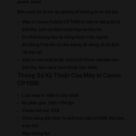
power point
Bên cạnh đó là pin dự phòng để không bị no hết pin
Máy in Canon Selphy CP1000 là máy in dùng để in
ảnh thẻ, ảnh cá nhân tuyệt đẹp và tiện lợi.
Do khối lượng nhẹ và dùng được trên nguồn
AC(dùng Pin) lên có thể mang dễ dàng, đi du lịch
rất tiện lợi
Giấy in của máy là A6: một kích thước chuyên cho
ảnh thẻ, làm card, bưu thiếp, làm nhãn
Thông Số Kỹ Thuật Của Máy in Canon
CP1000
Loại máy in: Máy in ảnh nhiệt
Độ phân giải: 300 x 300 dpi
Chuẩn kết nối: USB
Chức năng đặc biệt: In ảnh trực tiếp từ USB, thẻ nhớ,
máy ảnh
Nắp chống bụi