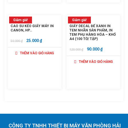
Giảm giá!
Giảm giá!
CAO SU KÉO GIẤY MÁY IN
GIẤY DECAL ĐẾ XANH IN
CANON, HP…
TEM NHÃN SẢN PHẨM, IN
TEM PHỤ HÀNG HÓA – KHỔ
A4 (100 TỜ/ TẬP)
GIÁ
GIÁ
25.000
₫
50.000
₫
GỐC
HIỆN
GIÁ
GIÁ
90.000
₫
120.000
₫
THÊM VÀO GIỎ HÀNG
LÀ:
TẠI
GỐC
HIỆN
50.000 ₫.
LÀ:
THÊM VÀO GIỎ HÀNG
LÀ:
TẠI
25.000 ₫.
120.000 ₫.
LÀ:
90.000 ₫.
CÔNG TY TNHH THIẾT BỊ MÁY VĂN PHÒNG HẢI