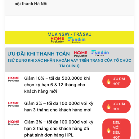
OfficeJet
nội thành Hà Nội
Pro
8710,
HP
MUA NGAY - TRẢ SAU
8720,
HP
8730
ƯU ĐÃI KHI THANH TOÁN
số
(SỬ DỤNG KHI XÁC NHẬN KHOẢN VAY TRÊN TRANG CỦA TỔ CHỨC
lượng
TÀI CHÍNH)
Giảm 10% – tối đa 500.000đ khi
ƯU ĐÃI
HOT
chọn kỳ hạn 6 & 12 tháng cho
khách hàng mới
Giảm 3% – tối đa 100.000đ với kỳ
ƯU ĐÃI
HOT
hạn 3 tháng cho khách hàng mới
Giảm 3% – tối đa 100.000đ với kỳ
SIÊU
MỚI,
hạn 3 tháng cho khách hàng đã
SIÊU
phát sinh đơn hàng HPL
HOT