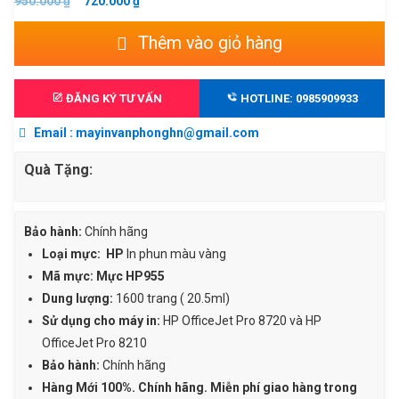
GIÁ
GIÁ
950.000
₫
720.000
₫
GỐC
HIỆN
Mực
Thêm vào giỏ hàng
LÀ:
TẠI
in
950.000 ₫.
LÀ:
phun
720.000 ₫.
màu
ĐĂNG KÝ TƯ VẤN
HOTLINE: 0985909933
HP
Email : mayinvanphonghn@gmail.com
955XL
Cyan
Quà Tặng:
(L0S63AA)
-
Màu
Bảo hành:
Chính hãng
xanh
Loại mực:
HP
In phun màu vàng
-
Mã mực: Mực HP955
Dùng
Dung lượng:
1600 trang ( 20.5ml)
cho
Sử dụng cho máy in:
HP OfficeJet Pro 8720 và HP
máy
OfficeJet Pro 8210
in
Bảo hành:
Chính hãng
HP
Hàng Mới 100%. Chính hãng. Miễn phí giao hàng trong