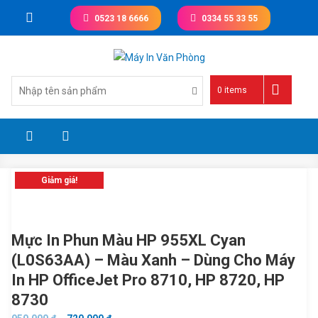
Skip
0523 18 6666
0334 55 33 55
to
content
Giá tốt nhất thị trường
0 items
Giảm giá!
Mực In Phun Màu HP 955XL Cyan
(L0S63AA) – Màu Xanh – Dùng Cho Máy
In HP OfficeJet Pro 8710, HP 8720, HP
8730