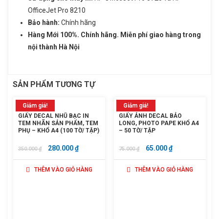
OfficeJet Pro 8210
Bảo hành:
Chính hãng
Hàng Mới 100%. Chính hãng. Miễn phí giao hàng trong
nội thành Hà Nội
SẢN PHẨM TƯƠNG TỰ
Giảm giá!
Giảm giá!
GIẤY DECAL NHŨ BẠC IN
GIẤY ẢNH DECAL BẢO
TEM NHÃN SẢN PHẨM, TEM
LONG, PHOTO PAPE KHỔ A4
PHỤ – KHỔ A4 (100 TỜ/ TẬP)
– 50 TỜ/ TẬP
GIÁ
GIÁ
GIÁ
GIÁ
280.000
₫
65.000
₫
350.000
₫
75.000
₫
GỐC
HIỆN
GỐC
HIỆN
THÊM VÀO GIỎ HÀNG
THÊM VÀO GIỎ HÀNG
LÀ:
TẠI
LÀ:
TẠI
350.000 ₫.
LÀ:
75.000 ₫.
LÀ:
280.000 ₫.
65.000 ₫.