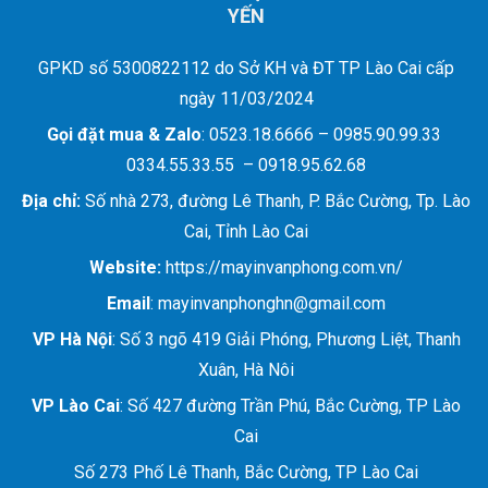
YẾN
GPKD số 5300822112 do Sở KH và ĐT TP Lào Cai cấp
ngày 11/03/2024
Gọi đặt mua &
Zalo
: 0523.18.6666 – 0985.90.99.33
0334.55.33.55 – 0918.95.62.68
Địa chỉ:
Số nhà 273, đường Lê Thanh, P. Bắc Cường, Tp. Lào
Cai, Tỉnh Lào Cai
Website:
https://mayinvanphong.com.vn/
Email
: mayinvanphonghn@gmail.com
VP Hà Nội
: Số 3 ngõ 419 Giải Phóng, Phương Liệt, Thanh
Xuân, Hà Nôi
VP Lào Cai
: Số 427 đường Trần Phú, Bắc Cường, TP Lào
Cai
Số 273 Phố Lê Thanh, Bắc Cường, TP Lào Cai