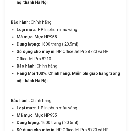
nội thành Hà Nội
Sản phẩm vừa được thêm vào giỏ
hàng
ĐĂNG KÝ TƯ VẤN
Bảo hành:
Chính hãng
Họ và tên
Loại mực:
HP
In phun màu vàng
Mã mực: Mực HP955
Số điện thoại
Dung lượng:
1600 trang ( 20.5ml)
Mực in phun màu HP 955XL Cyan
Sử dụng cho máy in:
HP OfficeJet Pro 8720 và HP
(L0S63AA) – Màu xanh – Dùng cho máy
OfficeJet Pro 8210
Nhu cầu cần tư vấn
in HP OfficeJet Pro 8710, HP 8720, HP
Bảo hành:
Chính hãng
8730
Hàng Mới 100%. Chính hãng. Miễn phí giao hàng trong
nội thành Hà Nội
Giá: 720,000 đ
Giỏ hàng hiện có:
0
sản phẩm
Bảo hành:
Chính hãng
Tiếp tục mua hàng
Loại mực:
HP
In phun màu vàng
Mã mực: Mực HP955
Gửi thông tin
Dung lượng:
1600 trang ( 20.5ml)
Đi đến giỏ hàng
Sử dụng cho máy in:
HP OfficeJet Pro 8720 và HP