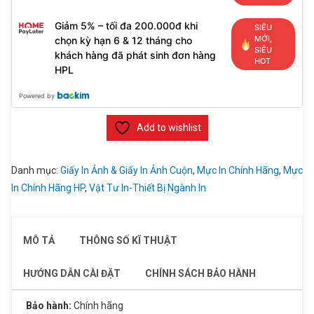
Giảm 5% – tối đa 200.000đ khi
SIÊU
MỚI,
chọn kỳ hạn 6 & 12 tháng cho
SIÊU
khách hàng đã phát sinh đơn hàng
HOT
HPL
Powered by
Add to wishlist
Danh mục:
Giấy In Ảnh & Giấy In Ảnh Cuộn
,
Mực In Chính Hãng
,
Mực
In Chính Hãng HP
,
Vật Tư In-Thiết Bị Ngành In
MÔ TẢ
THÔNG SỐ KĨ THUẬT
HƯỚNG DẪN CÀI ĐẶT
CHÍNH SÁCH BẢO HÀNH
Bảo hành:
Chính hãng