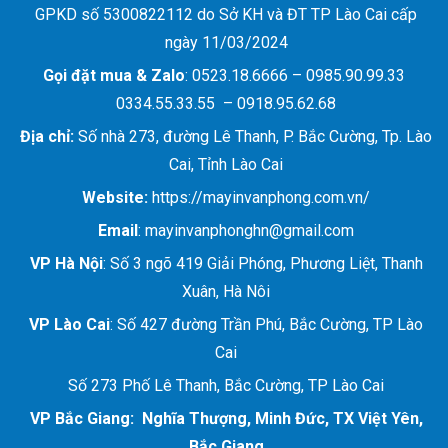
GPKD số 5300822112 do Sở KH và ĐT TP Lào Cai cấp
ngày 11/03/2024
Gọi đặt mua &
Zalo
: 0523.18.6666 – 0985.90.99.33
0334.55.33.55 – 0918.95.62.68
Địa chỉ:
Số nhà 273, đường Lê Thanh, P. Bắc Cường, Tp. Lào
Cai, Tỉnh Lào Cai
Website:
https://mayinvanphong.com.vn/
Email
: mayinvanphonghn@gmail.com
VP Hà Nội
: Số 3 ngõ 419 Giải Phóng, Phương Liệt, Thanh
Xuân, Hà Nôi
VP Lào Cai
: Số 427 đường Trần Phú, Bắc Cường, TP Lào
Cai
Số 273 Phố Lê Thanh, Bắc Cường, TP Lào Cai
VP Bắc Giang: Nghĩa Thượng, Minh Đức, TX Việt Yên,
Bắc Giang