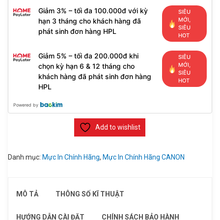
Giảm 3% – tối đa 100.000đ với kỳ
SIÊU
MỚI,
hạn 3 tháng cho khách hàng đã
SIÊU
phát sinh đơn hàng HPL
HOT
Giảm 5% – tối đa 200.000đ khi
SIÊU
MỚI,
chọn kỳ hạn 6 & 12 tháng cho
SIÊU
khách hàng đã phát sinh đơn hàng
HOT
HPL
Powered by
Add to wishlist
Danh mục:
Mực In Chính Hãng
,
Mực In Chính Hãng CANON
MÔ TẢ
THÔNG SỐ KĨ THUẬT
HƯỚNG DẪN CÀI ĐẶT
CHÍNH SÁCH BẢO HÀNH