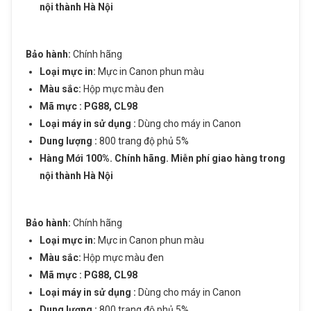
E510, E610
nội thành Hà Nội
Giá: 410,000 đ
Giỏ hàng hiện có:
0
sản phẩm
Bảo hành:
Chính hãng
Loại mực in:
Mực in Canon phun màu
Tiếp tục mua hàng
Màu sắc:
Hộp mực
màu đen
Mã mực : PG88, CL98
Gửi thông tin
Loại máy in sử dụng :
Dùng cho máy in Canon
Đi đến giỏ hàng
Dung lượng :
800 trang độ phủ 5%
Hàng Mới 100%. Chính hãng. Miễn phí giao hàng trong
nội thành Hà Nội
Bảo hành:
Chính hãng
Loại mực in:
Mực in Canon phun màu
Màu sắc:
Hộp mực
màu đen
Mã mực : PG88, CL98
Loại máy in sử dụng :
Dùng cho máy in Canon
Dung lượng :
800 trang độ phủ 5%