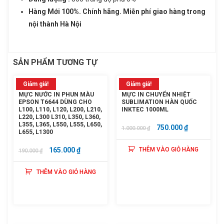
Hàng Mới 100%. Chính hãng. Miễn phí giao hàng trong
nội thành Hà Nội
SẢN PHẨM TƯƠNG TỰ
Giảm giá!
Giảm giá!
MỰC NƯỚC IN PHUN MÀU
MỰC IN CHUYỂN NHIỆT
EPSON T6644 DÙNG CHO
SUBLIMATION HÀN QUỐC
L100, L110, L120, L200, L210,
INKTEC 1000ML
L220, L300 L310, L350, L360,
L355, L365, L550, L555, L650,
GIÁ
GIÁ
750.000
₫
1.000.000
₫
L655, L1300
GỐC
HIỆN
GIÁ
GIÁ
165.000
₫
THÊM VÀO GIỎ HÀNG
190.000
₫
LÀ:
TẠI
GỐC
HIỆN
1.000.000 ₫.
LÀ:
THÊM VÀO GIỎ HÀNG
LÀ:
TẠI
750.000 ₫.
190.000 ₫.
LÀ:
165.000 ₫.