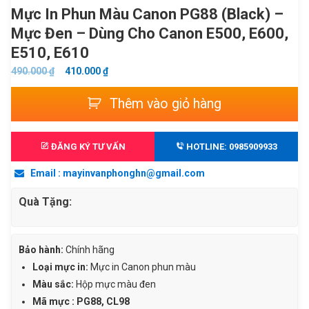
Mực In Phun Màu Canon PG88 (Black) –
Mực Đen – Dùng Cho Canon E500, E600,
E510, E610
GIÁ
GIÁ
490.000
₫
410.000
₫
GỐC
HIỆN
Mực
Thêm vào giỏ hàng
LÀ:
TẠI
in
490.000 ₫.
LÀ:
Phun
410.000 ₫.
màu
ĐĂNG KÝ TƯ VẤN
HOTLINE: 0985909933
Canon
Email : mayinvanphonghn@gmail.com
PG88
(Black)
Quà Tặng:
-
Mực
đen
Bảo hành:
Chính hãng
-
Loại mực in:
Mực in Canon phun màu
Dùng
Màu sắc:
Hộp mực
màu đen
cho
Mã mực : PG88, CL98