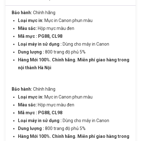
Bảo hành:
Chính hãng
Loại mực in:
Mực in Canon phun màu
Màu sắc:
Hộp mực
màu đen
Mã mực : PG88, CL98
Loại máy in sử dụng :
Dùng cho máy in Canon
Dung lượng :
800 trang độ phủ 5%
Hàng Mới 100%. Chính hãng. Miễn phí giao hàng trong
Sản phẩm vừa được thêm vào giỏ
nội thành Hà Nội
hàng
ĐĂNG KÝ TƯ VẤN
Họ và tên
Bảo hành:
Chính hãng
Loại mực in:
Mực in Canon phun màu
Màu sắc:
Hộp mực
màu đen
Số điện thoại
Mã mực : PG88, CL98
Loại máy in sử dụng :
Dùng cho máy in Canon
Mực in Phun màu Canon PG88 (Black) –
Nhu cầu cần tư vấn
Dung lượng :
800 trang độ phủ 5%
Mực đen – Dùng cho Canon E500, E600,
Hàng Mới 100%. Chính hãng. Miễn phí giao hàng trong