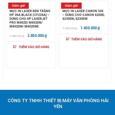
Giảm giá!
Giảm giá!
MỰC IN LASER ĐEN TRẮNG
MỰC IN LASER CANON 326
HP 26A BLACK (CF226A) –
– DÙNG CHO CANON 6200D,
DÙNG CHO HP LASERJET
6230DN, 6230DW
PRO M402D/ M402DN/
M402DW/ M402DNE
GIÁ
GIÁ
1.450.000
₫
1.780.000
₫
GỐC
HIỆN
GIÁ
GIÁ
2.850.000
₫
2.980.000
₫
THÊM VÀO GIỎ HÀNG
LÀ:
TẠI
GỐC
HIỆN
1.780.000 ₫.
LÀ:
THÊM VÀO GIỎ HÀNG
LÀ:
TẠI
1.450.000
2.980.000 ₫.
LÀ:
2.850.000 ₫.
CÔNG TY TNHH THIẾT BỊ MÁY VĂN PHÒNG HẢI
YẾN