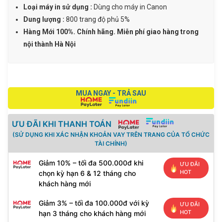
Canon
Loại máy in sử dụng :
Dùng cho máy in Canon
E500,
Dung lượng :
800 trang độ phủ 5%
E600,
Hàng Mới 100%. Chính hãng. Miễn phí giao hàng trong
E510,
nội thành Hà Nội
E610
số
lượng
MUA NGAY - TRẢ SAU
ƯU ĐÃI KHI THANH TOÁN
(SỬ DỤNG KHI XÁC NHẬN KHOẢN VAY TRÊN TRANG CỦA TỔ CHỨC
TÀI CHÍNH)
Giảm 10% – tối đa 500.000đ khi
ƯU ĐÃI
HOT
chọn kỳ hạn 6 & 12 tháng cho
khách hàng mới
Giảm 3% – tối đa 100.000đ với kỳ
ƯU ĐÃI
HOT
hạn 3 tháng cho khách hàng mới