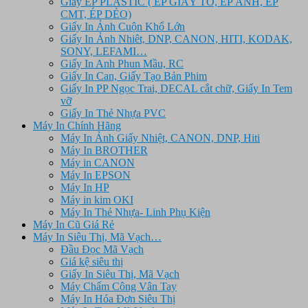
Giấy ÉP PLASTIC ( ÉP GIẤY TỜ, ÉP ẢNH, ÉP
CMT, ÉP DẺO)
Giấy In Ảnh Cuộn Khổ Lớn
Giấy In Ảnh Nhiêt, DNP, CANON, HITI, KODAK,
SONY, LEFAMI…
Giấy In Anh Phun Mầu, RC
Giấy In Can, Giấy Tạo Bản Phim
Giấy In PP Ngọc Trai, DECAL cắt chữ, Giấy In Tem
vỡ
Giấy In Thẻ Nhựa PVC
Máy In Chính Hãng
Máy In Ảnh Giấy Nhiệt, CANON, DNP, Hiti
Máy In BROTHER
Máy in CANON
Máy In EPSON
Máy In HP
Máy in kim OKI
Máy In Thẻ Nhựa- Linh Phụ Kiện
Máy In Cũ Giá Rẻ
Máy In Siêu Thị, Mã Vạch…
Đầu Đọc Mã Vạch
Giá kệ siêu thị
Giấy In Siêu Thị, Mã Vạch
Máy Chấm Công Vân Tay
Máy In Hóa Đơn Siêu Thị