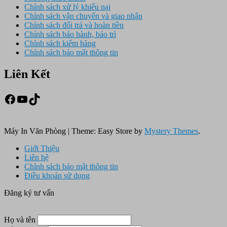
Chính sách xử lý khiếu nại
Chính sách vận chuyển và giao nhận
Chính sách đổi trả và hoàn tiền
Chính sách bảo hành, bảo trì
Chính sách kiểm hàng
Chính sách bảo mật thông tin
Liên Kết
Facebook
Youtube
TikTok
Máy In Văn Phòng
|
Theme: Easy Store by
Mystery Themes
.
Giới Thiệu
Liên hệ
Chính sách bảo mật thông tin
Điều khoản sử dụng
Đăng ký tư vấn
Họ và tên