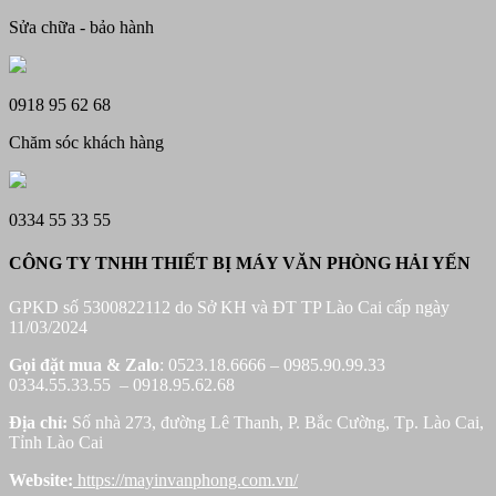
Sửa chữa - bảo hành
0918 95 62 68
Chăm sóc khách hàng
0334 55 33 55
CÔNG TY TNHH THIẾT BỊ MÁY VĂN PHÒNG HẢI YẾN
GPKD số 5300822112 do Sở KH và ĐT TP Lào Cai cấp ngày
11/03/2024
Gọi đặt mua &
Zalo
: 0523.18.6666 – 0985.90.99.33
0334.55.33.55 – 0918.95.62.68
Địa chỉ:
Số nhà 273, đường Lê Thanh, P. Bắc Cường, Tp. Lào Cai,
Tỉnh Lào Cai
Website:
https://mayinvanphong.com.vn/