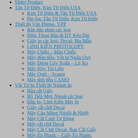
Slider Product
Tân Từ Điển, Kim Từ Điển USA
Kim Từ Điên & Tân Từ Điển USA
Pin,Sạc Tân Từ Điển, Kim Từ Điển
Thiết Bị Văn Phòng- VPP
Bàn dập ghim các loại
Điện Thoại Bàn & ĐT Kéo Dài
Giấy in các loại- Decal- Bìa Mầu
LINH KIỆN PHOTOCOPY
Máy Chiếu – Màn Chiếu
Máy đếm tiền- Vật tư Ngân Quỹ
Máy Đóng Gáy Xoắn – Lò Xo
Máy Hủy Tài Liệu
Máy Quét – Scaner
Máy tính tiền CASIO
Vật Tư In-Thiết Bị Ngành In
Bàn cắt Giấy
Bộ Tiếp Mực Ngoài các loại
Đầu In- Linh Kiện Máy In
Giấy cắt chữ Decal
Máy Cán Màng Nguội & Nhiệt
Máy Cắt Card Tự Động
Máy cắt chữ Decal
Máy Cắt Chữ Decal- Ban Cắt Giấy
Máy Ép Plastic – Giấy Ép Plastic