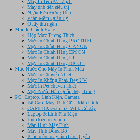
Máy In Tem Mã Vạch
Máy tính tiền siêu thị
Ngăn Kéo Đựng Tiền
Phần Mềm Quản Lý
Quầy thu ngân
Mực In Chính Hãng
Hộp Mực Tương Thích
Mực In Chính Hãng BROTHER
Mực In Chính Hãng CANON
Mực In Chính Hãng EPSON
Mực In Chính Hãng HP
Mực In Chinh Hãng RICOH
Mưc Nước Cho Máy In Phun Mầu
Mực In Chuyển Nhiêt
Mực In Không Phai, Dey UV
Mực in Pet chuyển nhiệt
Mực Nước Hàn Quốc, Mỹ, Trung
PC , Laptop, Linh Kiện, Camera
Bộ Case Máy Tính Cũ + Màn Hình
CAMERA Giám Sát WFI, Có dây
Laptop & Linh Phụ Kiện
Linh kiện máy tính
Màn Hình Máy Tính
Máy Tính Đồng Bộ
Phần mềm máy tính bản Quyền