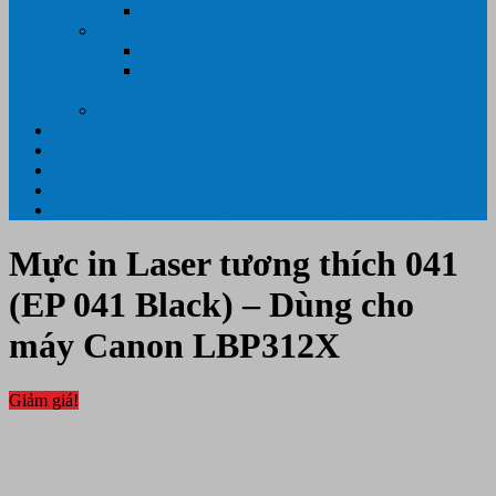
Máy hủy tài liệu
GIẤY IN – THIẾT BỊ NGÀNH IN
Giấy In Ảnh Cuộn Khổ Lớn
Giấy ÉP PLASTIC ( ÉP GIẤY TỜ, ÉP ẢNH,
ÉP CMT, ÉP DẺO)
Máy tính PC- Laptop- Màn Hình – Máy Văn Phòng
Tin tức
Hỗ Trợ Khách Hàng
Thông Tin Cần Thiết
Về chúng tôi
Liên Hệ- 0334.55.33.55- 0985.90.99.33. 0918.95.62.68
Mực in Laser tương thích 041
(EP 041 Black) – Dùng cho
máy Canon LBP312X
Giảm giá!