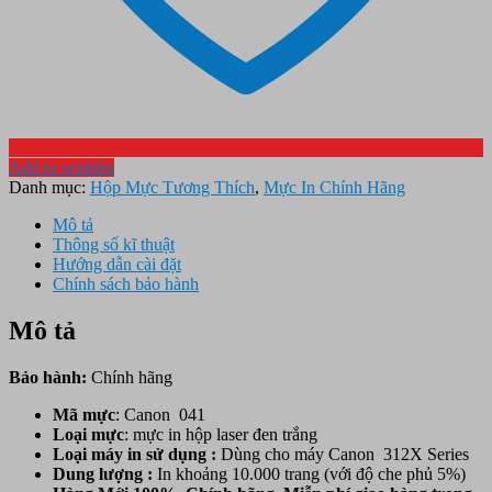
Add to wishlist
Danh mục:
Hộp Mực Tương Thích
,
Mực In Chính Hãng
Mô tả
Thông số kĩ thuật
Hướng dẫn cài đặt
Chính sách bảo hành
Mô tả
Bảo hành:
Chính hãng
Mã mực
: Canon 041
Loại mực
: mực in hộp laser đen trắng
Loại máy in sử dụng :
Dùng cho máy Canon 312X Series
Dung lượng :
In khoảng 10.000 trang (với độ che phủ 5%)