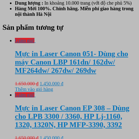
Dung lượng :
In khoảng 10.000 trang (với độ che phủ 5%)
Hàng Mới 100%. Chính hãng. Miễn phí giao hàng trong
nội thành Hà Nội
Sản phẩm tương tự
Giảm giá!
Mực in Laser Canon 051- Dùng cho
máy Canon LBP 161dn/ 162dw/
MF264dw/ 267dw/ 269dw
Giá
Giá
1.650.000
₫
1.450.000
₫
gốc
hiện
Thêm vào giỏ hàng
là:
tại
Giảm giá!
1.650.000 ₫.
là:
1.450.000 ₫.
Mực in Laser Canon EP 308 – Dùng
cho LPB 3300 / 3360, HP Lj-1160,
1320, 1320N, HP MFP-3390, 3392
Giá
Giá
1.650.000
₫
1.450.000
₫