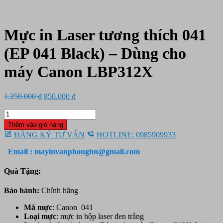
Mực in Laser tương thích 041
(EP 041 Black) – Dùng cho
máy Canon LBP312X
Giá
Giá
1.250.000
₫
850.000
₫
gốc
hiện
Mực
là:
tại
in
1.250.000 ₫.
là:
Thêm vào giỏ hàng
Laser
850.000 ₫.
ĐĂNG KÝ TƯ VẤN
HOTLINE: 0985909933
tương
thích
Email : mayinvanphonghn@gmail.com
041
(EP
Quà Tặng:
041
Black)
Bảo hành:
Chính hãng
-
Dùng
Mã mực
: Canon 041
cho
Loại mực
: mực in hộp laser đen trắng
máy