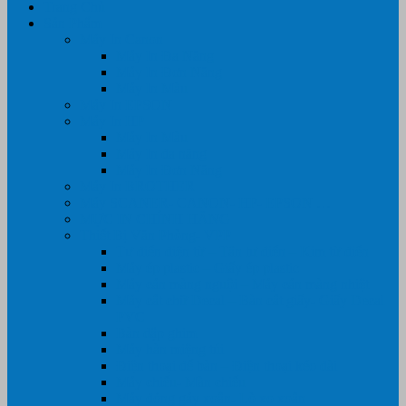
Trang Chủ
Sản Phẩm
Máy In Canon
Máy In Đa Năng
Máy In Đơn Năng
Máy In Màu
Máy In EPSON
Máy In HP
Máy In Màu
Máy In đa năng
Máy In Đơn Năng
Máy In BROTHER
Máy SCANER- CANON- HP- EPSON …
MỰC IN CHÍNH HÃNG
Thiết Bị Văn Phòng- VPP
Tư điển điện từ – Tân tư điển – Kim từ điển
Máy ép plastic – Giấy ép plastic
Máy cán màng nguội – Máy cán màng nhiệt
Máy cắt chữ Decal – Bàn cắt giấy- Giấy Decal
PVC
Bàn dập ghim
Máy hàn miệng túi
Điện thoại để bàn – Điện thoại kéo dài
Máy chiếu- Màn chiếu
Máy đóng gáy xoắn- Lò xo xoắn