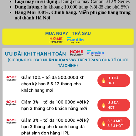
Loại máy in sử dụng :
Dùng cho máy Canon 312X Series
Canon
Dung lượng :
In khoảng 10.000 trang (với độ che phủ 5%)
LBP312X
Hàng Mới 100%. Chính hãng. Miễn phí giao hàng trong
số
nội thành Hà Nội
lượng
MUA NGAY - TRẢ SAU
ƯU ĐÃI KHI THANH TOÁN
(SỬ DỤNG KHI XÁC NHẬN KHOẢN VAY TRÊN TRANG CỦA TỔ CHỨC
TÀI CHÍNH)
Giảm 10% – tối đa 500.000đ khi
ƯU ĐÃI
HOT
chọn kỳ hạn 6 & 12 tháng cho
khách hàng mới
Giảm 3% – tối đa 100.000đ với kỳ
ƯU ĐÃI
HOT
hạn 3 tháng cho khách hàng mới
Giảm 3% – tối đa 100.000đ với kỳ
SIÊU MỚI,
SIÊU HOT
hạn 3 tháng cho khách hàng đã
phát sinh đơn hàng HPL