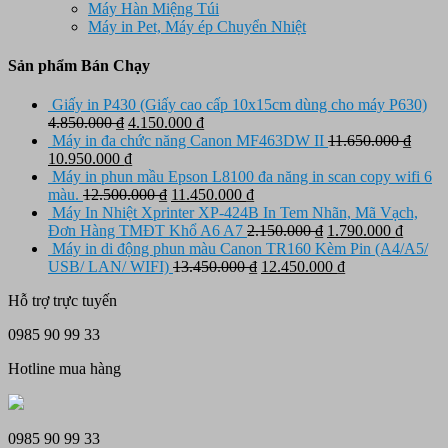
Máy Hàn Miệng Túi
Máy in Pet, Máy ép Chuyển Nhiệt
Sản phẩm Bán Chạy
Giấy in P430 (Giấy cao cấp 10x15cm dùng cho máy P630)
Giá
Giá
4.850.000
₫
4.150.000
₫
gốc
hiện
Máy in đa chức năng Canon MF463DW II
11.650.000
₫
Giá
là:
Giá
tại
10.950.000
₫
gốc
4.850.000 ₫.
hiện
là:
Máy in phun mầu Epson L8100 đa năng in scan copy wifi 6
là:
tại
Giá
4.150.000 ₫.
Giá
màu.
12.500.000
₫
11.450.000
₫
11.650.000 ₫.
là:
gốc
hiện
Máy In Nhiệt Xprinter XP-424B In Tem Nhãn, Mã Vạch,
10.950.000 ₫.
là:
tại
Giá
Giá
Đơn Hàng TMĐT Khổ A6 A7
2.150.000
₫
1.790.000
₫
12.500.000 ₫.
là:
gốc
hiện
Máy in di động phun màu Canon TR160 Kèm Pin (A4/A5/
11.450.000 ₫.
Giá
là:
Giá
tại
USB/ LAN/ WIFI)
13.450.000
₫
12.450.000
₫
gốc
2.150.000 ₫.
hiện
là:
Hỗ trợ trực tuyến
là:
tại
1.790.
13.450.000 ₫.
là:
0985 90 99 33
12.450.000 ₫.
Hotline mua hàng
0985 90 99 33