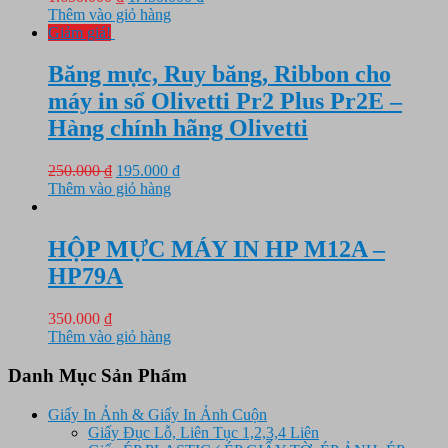
gốc
hiện
Thêm vào giỏ hàng
là:
tại
Giảm giá!
1.650.000 ₫.
là:
1.450.000 ₫.
Băng mực, Ruy băng, Ribbon cho
máy in sổ Olivetti Pr2 Plus Pr2E –
Hàng chính hãng Olivetti
Giá
Giá
250.000
₫
195.000
₫
gốc
hiện
Thêm vào giỏ hàng
là:
tại
250.000 ₫.
là:
195.000 ₫.
HỘP MỰC MÁY IN HP M12A –
HP79A
350.000
₫
Thêm vào giỏ hàng
Danh Mục Sản Phẩm
Giấy In Ảnh & Giấy In Ảnh Cuộn
Giấy Đục Lỗ, Liên Tục 1,2,3,4 Liên