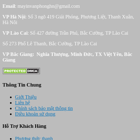
Email
: mayinvanphonghn@gmail.com
VP Hà Nội
: Số 3 ngõ 419 Giải Phóng, Phương Liệt, Thanh Xuân,
Hà Nôi
VP Lào Cai
: Số 427 đường Trần Phú, Bắc Cường, TP Lào Cai
Số 273 Phố Lê Thanh, Bắc Cường, TP Lào Cai
VP Bắc Giang: Nghĩa Thượng, Minh Đức, TX Việt Yên, Bắc
Giang
Thông Tin Chung
Giới Thiệu
Liên hệ
Chính sách bảo mật thông tin
Điều khoản sử dụng
Hỗ Trợ Khách Hàng
Phương thức thanh