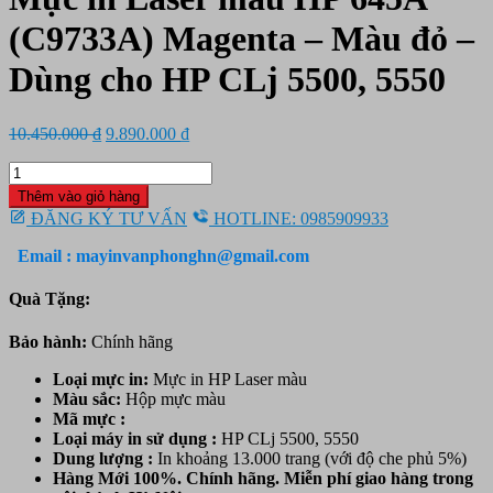
(C9733A) Magenta – Màu đỏ –
Dùng cho HP CLj 5500, 5550
Giá
Giá
10.450.000
₫
9.890.000
₫
gốc
hiện
Mực
là:
tại
in
10.450.000 ₫.
là:
Thêm vào giỏ hàng
Laser
9.890.000 ₫.
ĐĂNG KÝ TƯ VẤN
HOTLINE: 0985909933
màu
HP
Email : mayinvanphonghn@gmail.com
645A
(C9733A)
Quà Tặng:
Magenta
-
Bảo hành:
Chính hãng
Màu
đỏ
Loại mực in:
Mực in HP Laser màu
-
Màu sắc:
Hộp mực
màu
Dùng
Mã mực :
cho
Loại máy in sử dụng :
HP CLj 5500, 5550
HP
Dung lượng :
In khoảng 13.000 trang (với độ che phủ 5%)
CLj
Hàng Mới 100%. Chính hãng. Miễn phí giao hàng trong
5500,