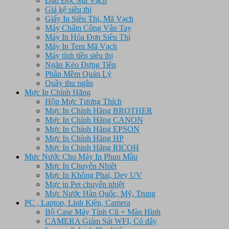
Đầu Đọc Mã Vạch
Giá kệ siêu thị
Giấy In Siêu Thị, Mã Vạch
Máy Chấm Công Vân Tay
Máy In Hóa Đơn Siêu Thị
Máy In Tem Mã Vạch
Máy tính tiền siêu thị
Ngăn Kéo Đựng Tiền
Phần Mềm Quản Lý
Quầy thu ngân
Mực In Chính Hãng
Hộp Mực Tương Thích
Mực In Chính Hãng BROTHER
Mực In Chính Hãng CANON
Mực In Chính Hãng EPSON
Mực In Chính Hãng HP
Mực In Chinh Hãng RICOH
Mưc Nước Cho Máy In Phun Mầu
Mực In Chuyển Nhiêt
Mực In Không Phai, Dey UV
Mực in Pet chuyển nhiệt
Mực Nước Hàn Quốc, Mỹ, Trung
PC , Laptop, Linh Kiện, Camera
Bộ Case Máy Tính Cũ + Màn Hình
CAMERA Giám Sát WFI, Có dây