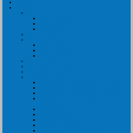
Trang Chủ
Sản Phẩm
Máy In Canon
Máy In Đa Năng
Máy In Đơn Năng
Máy In Màu
Máy In EPSON
Máy In HP
Máy In Màu
Máy In đa năng
Máy In Đơn Năng
Máy In BROTHER
Máy SCANER- CANON- HP- EPSON …
MỰC IN CHÍNH HÃNG
Thiết Bị Văn Phòng- VPP
Tư điển điện từ – Tân tư điển – Kim từ điển
Máy ép plastic – Giấy ép plastic
Máy cán màng nguội – Máy cán màng nhiệt
Máy cắt chữ Decal – Bàn cắt giấy- Giấy Decal
PVC
Bàn dập ghim
Máy hàn miệng túi
Điện thoại để bàn – Điện thoại kéo dài
Máy chiếu- Màn chiếu
Máy đóng gáy xoắn- Lò xo xoắn