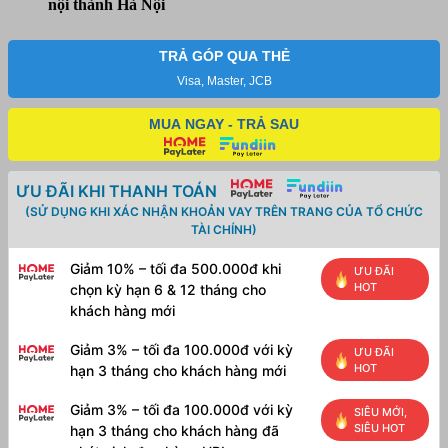
nội thành Hà Nội
5550
số
lượng
TRẢ GÓP QUA THẺ
Visa, Master, JCB
MUA NGAY - TRẢ SAU
ƯU ĐÃI KHI THANH TOÁN
(SỬ DỤNG KHI XÁC NHẬN KHOẢN VAY TRÊN TRANG CỦA TỔ CHỨC
TÀI CHÍNH)
Giảm 10% – tối đa 500.000đ khi
ƯU ĐÃI
HOT
chọn kỳ hạn 6 & 12 tháng cho
khách hàng mới
Giảm 3% – tối đa 100.000đ với kỳ
ƯU ĐÃI
HOT
hạn 3 tháng cho khách hàng mới
Giảm 3% – tối đa 100.000đ với kỳ
SIÊU MỚI,
SIÊU HOT
hạn 3 tháng cho khách hàng đã