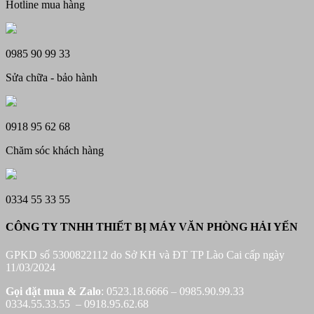
Hotline mua hàng
0985 90 99 33
Sửa chữa - bảo hành
0918 95 62 68
Chăm sóc khách hàng
0334 55 33 55
CÔNG TY TNHH THIẾT BỊ MÁY VĂN PHÒNG HẢI YẾN
GPKD số 5300822112 do Sở KH và ĐT TP Lào Cai cấp ngày
11/03/2024
Gọi đặt mua &
Zalo
: 0523.18.6666 – 0985.90.99.33
0334.55.33.55 – 0918.95.62.68