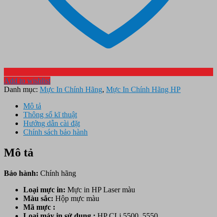
Add to wishlist
Danh mục:
Mực In Chính Hãng
,
Mực In Chính Hãng HP
Mô tả
Thông số kĩ thuật
Hướng dẫn cài đặt
Chính sách bảo hành
Mô tả
Bảo hành:
Chính hãng
Loại mực in:
Mực in HP Laser màu
Màu sắc:
Hộp mực
màu
Mã mực :
Loại máy in sử dụng :
HP CLj 5500, 5550