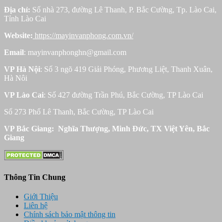
Địa chỉ:
Số nhà 273, đường Lê Thanh, P. Bắc Cường, Tp. Lào Cai,
Tỉnh Lào Cai
Website:
https://mayinvanphong.com.vn/
Email
: mayinvanphonghn@gmail.com
VP Hà Nội
: Số 3 ngõ 419 Giải Phóng, Phương Liệt, Thanh Xuân,
Hà Nôi
VP Lào Cai
: Số 427 đường Trần Phú, Bắc Cường, TP Lào Cai
Số 273 Phố Lê Thanh, Bắc Cường, TP Lào Cai
VP Bắc Giang: Nghĩa Thượng, Minh Đức, TX Việt Yên, Bắc
Giang
Thông Tin Chung
Giới Thiệu
Liên hệ
Chính sách bảo mật thông tin