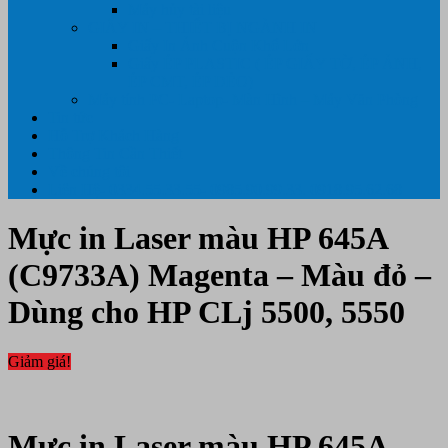
Máy hủy tài liệu
GIẤY IN – THIẾT BỊ NGÀNH IN
Giấy In Ảnh Cuộn Khổ Lớn
Giấy ÉP PLASTIC ( ÉP GIẤY TỜ, ÉP ẢNH,
ÉP CMT, ÉP DẺO)
Máy tính PC- Laptop- Màn Hình – Máy Văn Phòng
Tin tức
Hỗ Trợ Khách Hàng
Thông Tin Cần Thiết
Về chúng tôi
Liên Hệ- 0334.55.33.55- 0985.90.99.33. 0918.95.62.68
Mực in Laser màu HP 645A
(C9733A) Magenta – Màu đỏ –
Dùng cho HP CLj 5500, 5550
Giảm giá!
Mực in Laser màu HP 645A