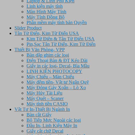
Laptop & Linh Phụ Kiện
Linh kiện máy tính
Màn Hình Máy Tính
Máy Tính Đồng Bộ
Phần mềm máy tính bản Quyền
Slider Product
Tân Từ Điển, Kim Từ Điển USA
Kim Từ Điên & Tân Từ Điển USA
Pin,Sạc Tân Từ Điển, Kim Từ Điển
Thiết Bị Văn Phòng- VPP
Bàn dập ghim các loại
Điện Thoại Bàn & ĐT Kéo Dài
Giấy in các loại- Decal- Bìa Mầu
LINH KIỆN PHOTOCOPY
Máy Chiếu – Màn Chiếu
Máy đếm tiền- Vật tư Ngân Quỹ
Máy Đóng Gáy Xoắn – Lò Xo
Máy Hủy Tài Liệu
Máy Quét – Scaner
Máy tính tiền CASIO
Vật Tư In-Thiết Bị Ngành In
Bàn cắt Giấy
Bộ Tiếp Mực Ngoài các loại
Đầu In- Linh Kiện Máy In
Giấy cắt chữ Decal