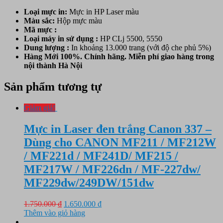
Loại mực in:
Mực in HP Laser màu
Màu sắc:
Hộp mực
màu
Mã mực :
Loại máy in sử dụng :
HP CLj 5500, 5550
Dung lượng :
In khoảng 13.000 trang (với độ che phủ 5%)
Hàng Mới 100%. Chính hãng. Miễn phí giao hàng trong
nội thành Hà Nội
Sản phẩm tương tự
Giảm giá!
Mực in Laser đen trắng Canon 337 –
Dùng cho CANON MF211 / MF212W
/ MF221d / MF241D/ MF215 /
MF217W / MF226dn / MF-227dw/
MF229dw/249DW/151dw
Giá
Giá
1.750.000
₫
1.650.000
₫
gốc
hiện
Thêm vào giỏ hàng
là:
tại