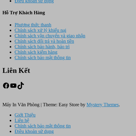
Điều khoản sử dụng
Hỗ Trợ Khách Hàng
Phương thức thanh
Chính sách xử lý khiếu nại
Chính sách vận chuyển và giao nhận
Chính sách đổi trả và hoàn tiền
Chính sách bảo hành, bảo trì
Chính sách kiểm hàng
Chính sách bảo mật thông tin
Liên Kết
Facebook
Youtube
TikTok
Máy In Văn Phòng
|
Theme: Easy Store by
Mystery Themes
.
Giới Thiệu
Liên hệ
Chính sách bảo mật thông tin
Điều khoản sử dụng