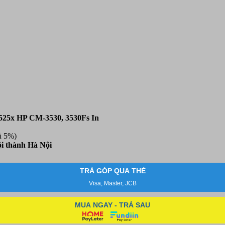
3525x HP CM-3530, 3530Fs In
ủ 5%)
i thành Hà Nội
TRẢ GÓP QUA THẺ
Visa, Master, JCB
MUA NGAY - TRẢ SAU