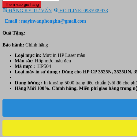
in
6.950.000 ₫.
là:
Thêm vào giỏ hàng
Laser
6.420.000 ₫.
ĐĂNG KÝ TƯ VẤN
HOTLINE: 0985909933
màu
HP
Email : mayinvanphonghn@gmail.com
504A
Yellow
Quà Tặng:
(CE252A)
-
Bảo hành:
Chính hãng
Màu
vàng
Loại mực in:
Mực in HP Laser màu
-
Màu sắc:
Hộp mực màu đen
Dùng
Mã mực :
HP504
cho
Loại máy in sử dụng : Dùng cho HP CP 3525N, 3525DN, 
HP
CP3525N,
Dung lượng :
In khoảng 5000 trang tiêu chuẩn (với độ che ph
3525DN,
Hàng Mới 100%. Chính hãng. Miễn phí giao hàng trong nộ
3525x
HP
CM-
3530,
3530Fs,
Canon
7700C,
Canon
7750CDN