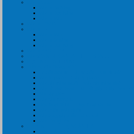
Máy In Canon
Máy In Đa Năng
Máy In Đơn Năng
Máy In Màu
Máy In EPSON
Máy In HP
Máy In Màu
Máy In đa năng
Máy In Đơn Năng
Máy In BROTHER
Máy SCANER- CANON- HP- EPSON …
MỰC IN CHÍNH HÃNG
Thiết Bị Văn Phòng- VPP
Tư điển điện từ – Tân tư điển – Kim từ điển
Máy ép plastic – Giấy ép plastic
Máy cán màng nguội – Máy cán màng nhiệt
Máy cắt chữ Decal – Bàn cắt giấy- Giấy Decal P
Bàn dập ghim
Máy hàn miệng túi
Điện thoại để bàn – Điện thoại kéo dài
Máy chiếu- Màn chiếu
Máy đóng gáy xoắn- Lò xo xoắn
Máy hủy tài liệu
GIẤY IN – THIẾT BỊ NGÀNH IN
Giấy In Ảnh Cuộn Khổ Lớn