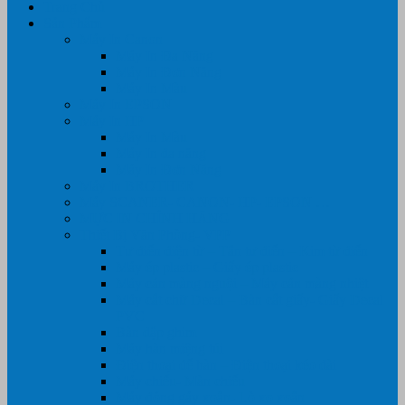
Trang Chủ
Sản Phẩm
Máy In Canon
Máy In Đa Năng
Máy In Đơn Năng
Máy In Màu
Máy In EPSON
Máy In HP
Máy In Màu
Máy In đa năng
Máy In Đơn Năng
Máy In BROTHER
Máy SCANER- CANON- HP- EPSON …
MỰC IN CHÍNH HÃNG
Thiết Bị Văn Phòng- VPP
Tư điển điện từ – Tân tư điển – Kim từ điển
Máy ép plastic – Giấy ép plastic
Máy cán màng nguội – Máy cán màng nhiệt
Máy cắt chữ Decal – Bàn cắt giấy- Giấy Decal
PVC
Bàn dập ghim
Máy hàn miệng túi
Điện thoại để bàn – Điện thoại kéo dài
Máy chiếu- Màn chiếu
Máy đóng gáy xoắn- Lò xo xoắn