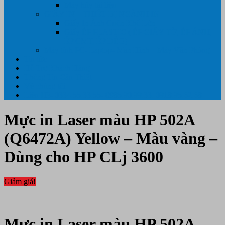
Máy hủy tài liệu
GIẤY IN – THIẾT BỊ NGÀNH IN
Giấy In Ảnh Cuộn Khổ Lớn
Giấy ÉP PLASTIC ( ÉP GIẤY TỜ, ÉP ẢNH,
ÉP CMT, ÉP DẺO)
Máy tính PC- Laptop- Màn Hình – Máy Văn Phòng
Tin tức
Hỗ Trợ Khách Hàng
Thông Tin Cần Thiết
Về chúng tôi
Liên Hệ- 0334.55.33.55- 0985.90.99.33. 0918.95.62.68
Mực in Laser màu HP 502A
(Q6472A) Yellow – Màu vàng –
Dùng cho HP CLj 3600
Giảm giá!
Mực in Laser màu HP 502A