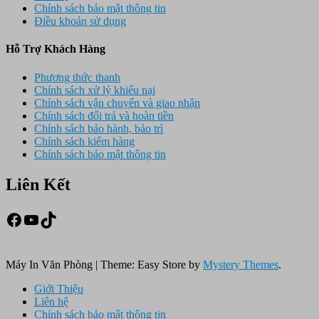
Chính sách bảo mật thông tin
Điều khoản sử dụng
Hỗ Trợ Khách Hàng
Phương thức thanh
Chính sách xử lý khiếu nại
Chính sách vận chuyển và giao nhận
Chính sách đổi trả và hoàn tiền
Chính sách bảo hành, bảo trì
Chính sách kiểm hàng
Chính sách bảo mật thông tin
Liên Kết
Facebook
Youtube
TikTok
Máy In Văn Phòng
|
Theme: Easy Store by
Mystery Themes
.
Giới Thiệu
Liên hệ
Chính sách bảo mật thông tin