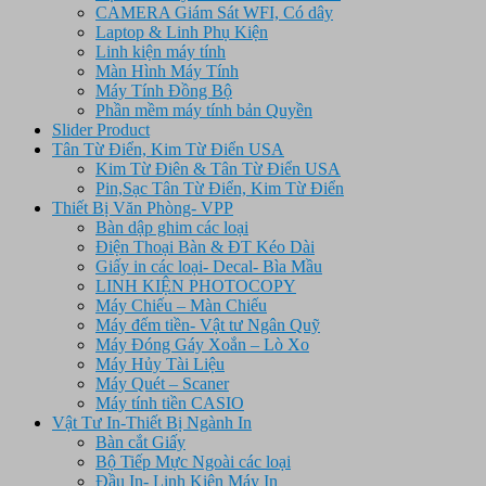
CAMERA Giám Sát WFI, Có dây
Laptop & Linh Phụ Kiện
Linh kiện máy tính
Màn Hình Máy Tính
Máy Tính Đồng Bộ
Phần mềm máy tính bản Quyền
Slider Product
Tân Từ Điển, Kim Từ Điển USA
Kim Từ Điên & Tân Từ Điển USA
Pin,Sạc Tân Từ Điển, Kim Từ Điển
Thiết Bị Văn Phòng- VPP
Bàn dập ghim các loại
Điện Thoại Bàn & ĐT Kéo Dài
Giấy in các loại- Decal- Bìa Mầu
LINH KIỆN PHOTOCOPY
Máy Chiếu – Màn Chiếu
Máy đếm tiền- Vật tư Ngân Quỹ
Máy Đóng Gáy Xoắn – Lò Xo
Máy Hủy Tài Liệu
Máy Quét – Scaner
Máy tính tiền CASIO
Vật Tư In-Thiết Bị Ngành In
Bàn cắt Giấy
Bộ Tiếp Mực Ngoài các loại
Đầu In- Linh Kiện Máy In