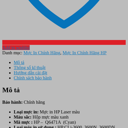
Add to wishlist
Danh mục:
Mực In Chính Hãng
,
Mực In Chính Hãng HP
Mô tả
Thông số kĩ thuật
Hướng dẫn cài đặt
Chính sách bảo hành
Mô tả
Bảo hành:
Chính hãng
Loại mực in:
Mực in HP Laser màu
Màu sắc:
Hộp mực
màu xanh
Mã mực :
HP – Q6471A (Cyan)
Loại máy in sử dụng :
HP CLj-3600, 3600N, 3600DN