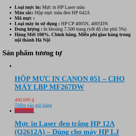
Loại mực in:
Mực in HP Laser màu
Màu sắc:
Hộp mực
màu đen HP
642
A
Mã mực :
Loại máy in sử dụng :
HP CP 4005N, 4005DN
Dung lượng :
In khoảng 7.500 trang (với độ che phủ 5%)
Hàng Mới 100%. Chính hãng. Miễn phí giao hàng trong
nội thành Hà Nội
Sản phẩm tương tự
HỘP MỰC IN CANON 051 – CHO
MÁY LBP MF267DW
400.000
₫
Thêm vào giỏ hàng
Giảm giá!
Mực in Laser đen trắng HP 12A
(Q2612A) – Dùng cho máy HP LJ