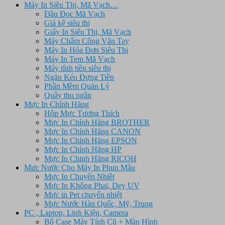
Máy In Siêu Thị, Mã Vạch…
Đầu Đọc Mã Vạch
Giá kệ siêu thị
Giấy In Siêu Thị, Mã Vạch
Máy Chấm Công Vân Tay
Máy In Hóa Đơn Siêu Thị
Máy In Tem Mã Vạch
Máy tính tiền siêu thị
Ngăn Kéo Đựng Tiền
Phần Mềm Quản Lý
Quầy thu ngân
Mực In Chính Hãng
Hộp Mực Tương Thích
Mực In Chính Hãng BROTHER
Mực In Chính Hãng CANON
Mực In Chính Hãng EPSON
Mực In Chính Hãng HP
Mực In Chinh Hãng RICOH
Mưc Nước Cho Máy In Phun Mầu
Mực In Chuyển Nhiêt
Mực In Không Phai, Dey UV
Mực in Pet chuyển nhiệt
Mực Nước Hàn Quốc, Mỹ, Trung
PC , Laptop, Linh Kiện, Camera
Bộ Case Máy Tính Cũ + Màn Hình