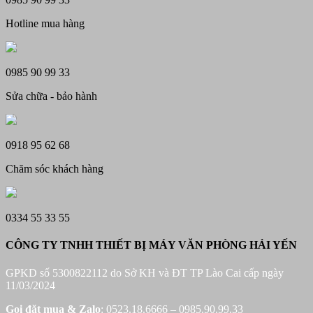
12.450.000 ₫.
Hotline mua hàng
0985 90 99 33
Sửa chữa - bảo hành
0918 95 62 68
Chăm sóc khách hàng
0334 55 33 55
CÔNG TY TNHH THIẾT BỊ MÁY VĂN PHÒNG HẢI YẾN
GPKD số 5300822112 do Sở KH và ĐT TP Lào Cai cấp ngày
11/03/2024
Gọi đặt mua &
Zalo
: 0523.18.6666 – 0985.90.99.33