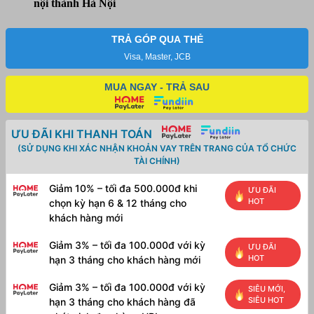
nội thành Hà Nội
số
lượng
TRẢ GÓP QUA THẺ
Visa, Master, JCB
MUA NGAY - TRẢ SAU
ƯU ĐÃI KHI THANH TOÁN
(SỬ DỤNG KHI XÁC NHẬN KHOẢN VAY TRÊN TRANG CỦA TỔ CHỨC
TÀI CHÍNH)
Giảm 10% – tối đa 500.000đ khi
ƯU ĐÃI
HOT
chọn kỳ hạn 6 & 12 tháng cho
khách hàng mới
Giảm 3% – tối đa 100.000đ với kỳ
ƯU ĐÃI
HOT
hạn 3 tháng cho khách hàng mới
Giảm 3% – tối đa 100.000đ với kỳ
SIÊU MỚI,
SIÊU HOT
hạn 3 tháng cho khách hàng đã