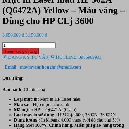
(Q6472A) Yellow – Màu vàng –
Dùng cho HP CLj 3600
Giá
Giá
3.650.000
₫
3.150.000
₫
gốc
hiện
Mực
là:
tại
in
3.650.000 ₫.
là:
Thêm vào giỏ hàng
Laser
3.150.000 ₫.
ĐĂNG KÝ TƯ VẤN
HOTLINE: 0985909933
màu
HP
Email : mayinvanphonghn@gmail.com
502A
(Q6472A)
Quà Tặng:
Yellow
-
Bảo hành:
Chính hãng
Màu
vàng
Loại mực in:
Mực in HP Laser màu
-
Màu sắc:
Hộp mực
màu xanh
Dùng
Mã mực :
HP – Q6471A (Cyan)
cho
Loại máy in sử dụng :
HP CLj-3600, 3600N, 3600DN
HP
Dung lượng :
In khoảng 4.000 trang (với độ che phủ 5%)
CLj
Hàng Mới 100%. Chính hãng. Miễn phí giao hàng trong
3600