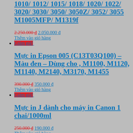
1010/ 1012/ 1015/ 1018/ 1020/ 1022/
3020/ 3030/ 3050/ 3050Z/ 3052/ 3055
M1005MFP/ M1319f
Giá
Giá
2.250.000
₫
2.050.000
₫
gốc
hiện
Thêm vào giỏ hàng
là:
tại
Giảm giá!
2.250.000 ₫.
là:
2.050.000 ₫.
Mực in Epson 005 (C13T03Q100) –
Màu đen – Dùng cho , M1100, M1120,
M1140, M2140, M3170, M1455
Giá
Giá
390.000
₫
350.000
₫
gốc
hiện
Thêm vào giỏ hàng
là:
tại
Giảm giá!
390.000 ₫.
là:
350.000 ₫.
Mực in J dành cho máy in Canon 1
chai/1000ml
Giá
Giá
250.000
₫
190.000
₫