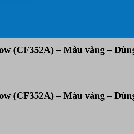
 CMT, ÉP DẺO)
llow (CF352A) – Màu vàng – D
llow (CF352A) – Màu vàng – D