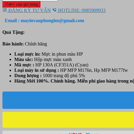
in
1.850.000 ₫.
là:
Thêm vào giỏ hàng
Laser
1.450.000 ₫.
ĐĂNG KÝ TƯ VẤN
HOTLINE: 0985909933
màu
HP
Email : mayinvanphonghn@gmail.com
130A
Yellow
Quà Tặng:
(CF352A)
-
Bảo hành:
Chính hãng
Màu
vàng
Loại mực in:
Mực in phun màu HP
-
Màu sắc:
Hộp mực
màu xanh
Dùng
Mã mực :
HP 130A (CF351A) (Cyan)
cho
Loại máy in sử dụng :
HP MFP M176n, Hp MFP M177fw
HP
Dung lượng :
1000 trang độ phủ 5%
MFP
Hàng Mới 100%. Chính hãng. Miễn phí giao hàng trong nộ
M176n,
Hp
MFP
M177fw
số
lượng