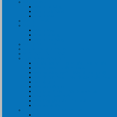
Máy In Canon
Máy In Đa Năng
Máy In Đơn Năng
Máy In Màu
Máy In EPSON
Máy In HP
Máy In Màu
Máy In đa năng
Máy In Đơn Năng
Máy In BROTHER
Máy SCANER- CANON- HP- EPSON …
MỰC IN CHÍNH HÃNG
Thiết Bị Văn Phòng- VPP
Tư điển điện từ – Tân tư điển – Kim từ điển
Máy ép plastic – Giấy ép plastic
Máy cán màng nguội – Máy cán màng nhiệt
Máy cắt chữ Decal – Bàn cắt giấy- Giấy Decal P
Bàn dập ghim
Máy hàn miệng túi
Điện thoại để bàn – Điện thoại kéo dài
Máy chiếu- Màn chiếu
Máy đóng gáy xoắn- Lò xo xoắn
Máy hủy tài liệu
GIẤY IN – THIẾT BỊ NGÀNH IN
Giấy In Ảnh Cuộn Khổ Lớn