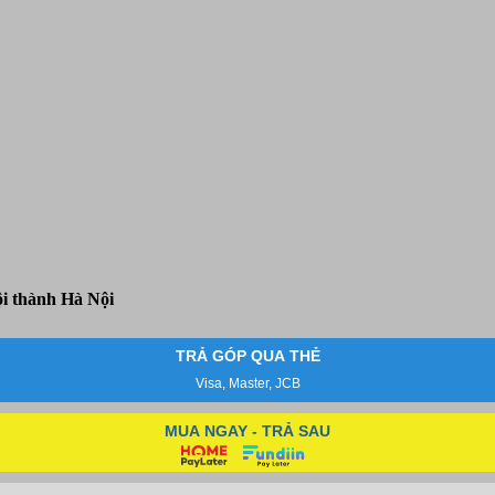
i thành Hà Nội
TRẢ GÓP QUA THẺ
Visa, Master, JCB
MUA NGAY - TRẢ SAU