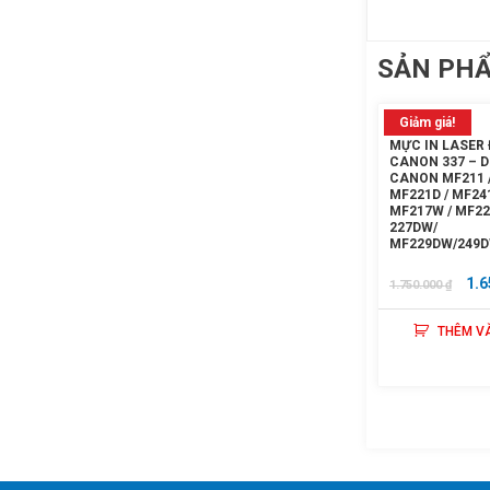
SẢN PH
Giảm giá!
MỰC IN LASER
CANON 337 – 
CANON MF211 /
MF221D / MF241
MF217W / MF22
227DW/
MF229DW/249D
GIÁ
1.6
1.750.000
₫
GỐ
THÊM V
LÀ:
1.7