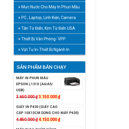
Mưc Nước Cho Máy In Phun Mầu
PC , Laptop, Linh Kiện, Camera
Tân Từ Điển, Kim Từ Điển USA
Thiết Bị Văn Phòng- VPP
Vật Tư In-Thiết Bị Ngành In
SẢN PHẨM BÁN CHẠY
MÁY IN PHUN MÀU
EPSON L1310 (A4/A5/
USB)
Giá
Giá
3.650.000
₫
3.150.000
₫
gốc
hiện
GIẤY IN P430 (GIẤY CAO
là:
tại
CẤP 10X15CM DÙNG CHO MÁY P630)
3.650.000 ₫.
là:
Giá
Giá
4.850.000
₫
4.150.000
₫
3.150.000 ₫.
gốc
hiện