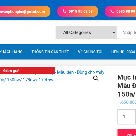
invanphonghn@gmail.com
0918 95 62 68
0985 90 99
 KHÁCH HÀNG
THÔNG TIN CẦN THIẾT
VỀ CHÚNG TÔI
LIÊN HỆ- 0334
Giảm giá!
Mực I
Màu Đ
150a/
1.650.00
Mực
in
Laser
màu