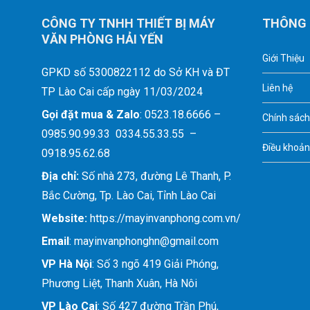
CÔNG TY TNHH THIẾT BỊ MÁY
THÔNG 
VĂN PHÒNG HẢI YẾN
Giới Thiệu
GPKD số 5300822112 do Sở KH và ĐT
Liên hệ
TP Lào Cai cấp ngày 11/03/2024
Gọi đặt mua &
Zalo
: 0523.18.6666 –
Chính sách
0985.90.99.33 0334.55.33.55 –
Điều khoản
0918.95.62.68
Địa chỉ:
Số nhà 273, đường Lê Thanh, P.
Bắc Cường, Tp. Lào Cai, Tỉnh Lào Cai
Website:
https://mayinvanphong.com.vn/
Email
: mayinvanphonghn@gmail.com
VP Hà Nội
: Số 3 ngõ 419 Giải Phóng,
Phương Liệt, Thanh Xuân, Hà Nôi
VP Lào Cai
: Số 427 đường Trần Phú,