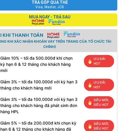
TRẢ GÓP QUA THẺ
Visa, Master, JCB
MUA NGAY - TRẢ SAU
I KHI THANH TOÁN
ỤNG KHI XÁC NHẬN KHOẢN VAY TRÊN TRANG CỦA TỔ CHỨC TÀI
CHÍNH)
Giảm 10% – tối đa 500.000đ khi chọn
ƯU ĐÃI
HOT
kỳ hạn 6 & 12 tháng cho khách hàng
mới
Giảm 3% – tối đa 100.000đ với kỳ hạn 3
ƯU ĐÃI
HOT
tháng cho khách hàng mới
Giảm 3% – tối đa 100.000đ với kỳ hạn 3
SIÊU MỚI,
SIÊU HOT
tháng cho khách hàng đã phát sinh đơn
hàng HPL
Giảm 5% – tối đa 200.000đ khi chọn kỳ
SIÊU MỚI,
SIÊU HOT
hạn 6 & 12 tháng cho khách hàng đã