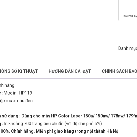
Mực in Laser màu HP 119A
Số điện thoại
Powered b
Black (W2090A) – Màu đen –
Dùng cho máy HP Color Laser
Nhu cầu cần tư vấn
150a/ 150nw/ 178nw/ 179fnw
Giá: 1,250,000 đ
Danh mụ
Giỏ hàng hiện có:
0
sản phẩm
ÔNG SỐ KĨ THUẬT
HƯỚNG DẪN CÀI ĐẶT
CHÍNH SÁCH BẢ
Tiếp tục mua hàng
Đi đến giỏ hàng
nh hãng
Gửi thông tin
n:
Mực in HP119
ộp mực
màu đen
n sử dụng : Dùng cho máy HP Color Laser 150a/ 150nw/ 178nw/ 179f
 :
In khoảng 700 trang tiêu chuẩn (với độ che phủ 5%)
00%. Chính hãng. Miễn phí giao hàng trong nội thành Hà Nội