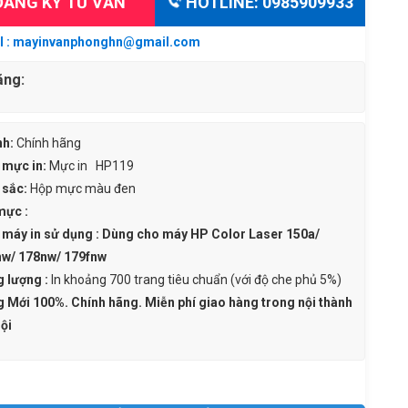
ĂNG KÝ TƯ VẤN
HOTLINE: 0985909933
 : mayinvanphonghn@gmail.com
ặng:
)
nh:
Chính hãng
 mực in:
Mực in HP119
 sắc:
Hộp mực
màu đen
mực :
 máy in sử dụng : Dùng cho máy HP Color Laser 150a/
w/ 178nw/ 179fnw
 lượng :
In khoảng 700 trang tiêu chuẩn (với độ che phủ 5%)
 Mới 100%. Chính hãng. Miễn phí giao hàng trong nội thành
ội