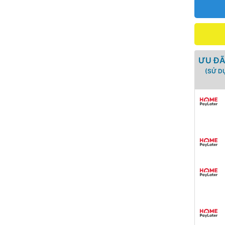
179fnw
số
lượng
ƯU ĐÃ
(SỬ D
ĐĂNG KÝ TƯ VẤN
Họ và tên
Sản phẩm vừa được thêm vào giỏ hàng