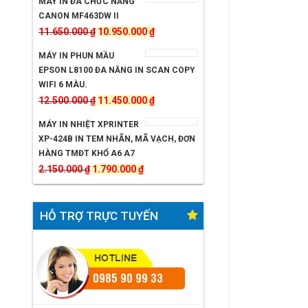
MÁY IN ĐA CHỨC NĂNG
là:
tại
CANON MF463DW II
4.850.000 ₫.
là:
Giá
Giá
11.650.000
₫
10.950.000
₫
4.150.000 ₫.
gốc
hiện
MÁY IN PHUN MẦU
là:
tại
EPSON L8100 ĐA NĂNG IN SCAN COPY
11.650.000 ₫.
là:
WIFI 6 MÀU.
Giá
10.950.000 ₫.
Giá
12.500.000
₫
11.450.000
₫
gốc
hiện
MÁY IN NHIỆT XPRINTER
là:
tại
XP-424B IN TEM NHÃN, MÃ VẠCH, ĐƠN
12.500.000 ₫.
là:
HÀNG TMĐT KHỔ A6 A7
Giá
Giá
11.450.000 ₫.
2.150.000
₫
1.790.000
₫
gốc
hiện
là:
tại
HỖ TRỢ TRỰC TUYẾN
2.150.000 ₫.
là:
1.790.000 ₫.
0985 90 99 33