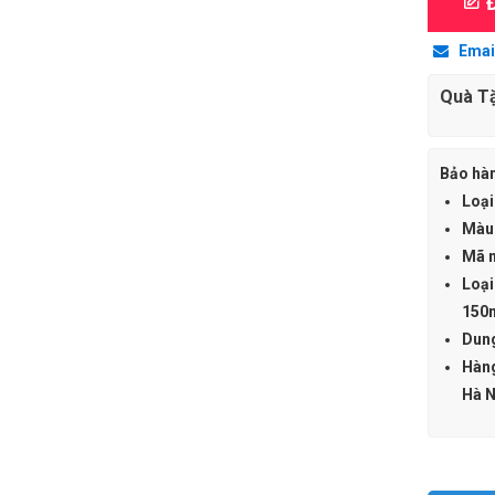
Đ
HP
Email
119A
Black
Quà T
(W2090A
-
Màu
Bảo hà
đen
Loại
-
Màu
Dùng
Mã 
cho
Loại
máy
150n
HP
Dung
Color
Hàng
Laser
Hà N
150a/
150nw/
178nw/