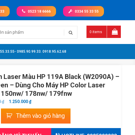
 33
0523 18 6666
0334 55 33 55
0 items
.55.33.55- 0985.90.99.33. 0918.95.62.68
n Laser Màu HP 119A Black (W2090A) –
en – Dùng Cho Máy HP Color Laser
 150nw/ 178nw/ 179fnw
GIÁ
GIÁ
0
₫
1.250.000
₫
GỐC
HIỆN
Thêm vào giỏ hàng
LÀ:
TẠI
1.650.000 ₫.
LÀ:
1.250.000 ₫.