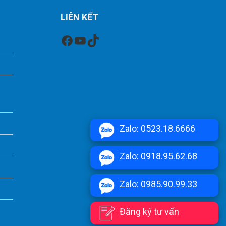
LIÊN KẾT
Facebook
Youtube
TikTok
Zalo: 0523.18.6666
Zalo: 0918.95.62.68
Zalo: 0985.90.99.33
Đăng ký tư vấn