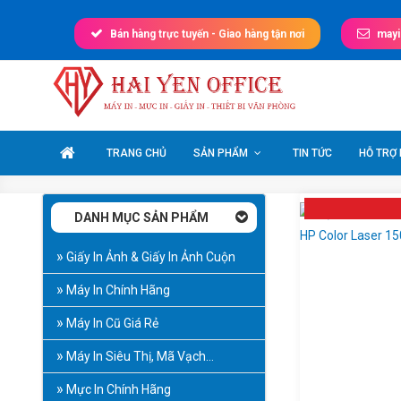
Skip
to
Bán hàng trực tuyến - Giao hàng tận nơi
may
content
Máy In Văn Phòng
Giá tốt nhất thị trường
TRANG CHỦ
SẢN PHẨM
TIN TỨC
HỖ TRỢ
DANH MỤC SẢN PHẨM
Giấy In Ảnh & Giấy In Ảnh Cuộn
Máy In Chính Hãng
Máy In Cũ Giá Rẻ
Máy In Siêu Thị, Mã Vạch…
Mực In Chính Hãng