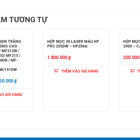
ẨM TƯƠNG TỰ
 ĐEN TRẮNG
HỘP MỰC IN LASER MÀU HP
HỘP MỰC
DÙNG CHO
PRO 255DW – HP206A
2900 – 
 MF212W /
D/ MF215 /
1.800.000
₫
200.00
6DN / MF-
W/151DW
THÊM VÀO GIỎ HÀNG
T
GIÁ
50.000
₫
C
HIỆN
ÀO GIỎ HÀNG
TẠI
50.000 ₫.
LÀ:
1.650.000 ₫.