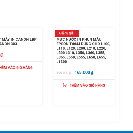
Giảm giá!
 MÁY IN CANON LBP
MỰC NƯỚC IN PHUN MÀU
CANON 303
EPSON T6644 DÙNG CHO L100,
L110, L120, L200, L210, L220,
L300 L310, L350, L360, L355,
0
₫
L365, L550, L555, L650, L655,
L1300
HÊM VÀO GIỎ HÀNG
GIÁ
GIÁ
165.000
₫
190.000
₫
GỐC
HIỆN
THÊM VÀO GIỎ HÀNG
LÀ:
TẠI
190.000 ₫.
LÀ:
165.000 ₫.