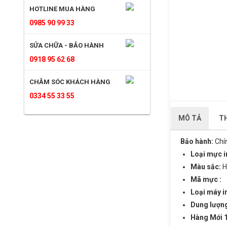
HOTLINE MUA HÀNG
0985 90 99 33
SỬA CHỮA - BẢO HÀNH
0918 95 62 68
CHĂM SÓC KHÁCH HÀNG
0334 55 33 55
MÔ TẢ
TH
Bảo hành:
Chí
Loại mực i
Màu sắc:
H
Mã mực :
Loại máy i
Dung lượng
Hàng Mới 1