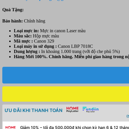
329
(Magenta)
Quà Tặng:
-
Màu
Bảo hành:
Chính hãng
đỏ
-
Loại mực in:
Mực in canon Laser màu
Dùng
Màu sắc:
Hộp mực
màu
cho
Mã mực :
Canon 329
máy
Loại máy in sử dụng :
Canon LBP 7018C
in
Dung lượng :
In khoảng 1.000 trang (với độ che phủ 5%)
Canon
Hàng Mới 100%. Chính hãng. Miễn phí giao hàng trong nộ
7018
số
lượng
ƯU ĐÃI KHI THANH TOÁN
(
Giảm 10% – tối đa 500.000đ khi chọn kỳ hạn 6 & 12 thá