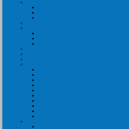
Máy In Canon
Máy In Đa Năng
Máy In Đơn Năng
Máy In Màu
Máy In EPSON
Máy In HP
Máy In Màu
Máy In đa năng
Máy In Đơn Năng
Máy In BROTHER
Máy SCANER- CANON- HP- EPSON …
MỰC IN CHÍNH HÃNG
Thiết Bị Văn Phòng- VPP
Tư điển điện từ – Tân tư điển – Kim từ điển
Máy ép plastic – Giấy ép plastic
Máy cán màng nguội – Máy cán màng nhiệt
Máy cắt chữ Decal – Bàn cắt giấy- Giấy Decal P
Bàn dập ghim
Máy hàn miệng túi
Điện thoại để bàn – Điện thoại kéo dài
Máy chiếu- Màn chiếu
Máy đóng gáy xoắn- Lò xo xoắn
Máy hủy tài liệu
GIẤY IN – THIẾT BỊ NGÀNH IN
Giấy In Ảnh Cuộn Khổ Lớn