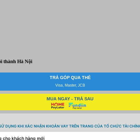
i thành Hà Nội
TRẢ GÓP QUA THẺ
Visa, Master, JCB
MUA NGAY - TRẢ SAU
SỬ DỤNG KHI XÁC NHẬN KHOẢN VAY TRÊN TRANG CỦA TỔ CHỨC TÀI CHÍN
ng cho khách hàng mới