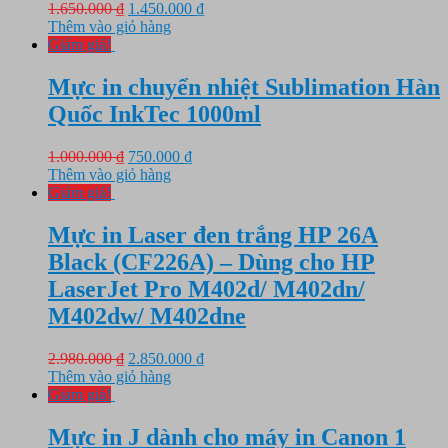
Giá
Giá
1.650.000
₫
1.450.000
₫
gốc
hiện
Thêm vào giỏ hàng
là:
tại
Giảm giá!
1.650.000 ₫.
là:
1.450.000 ₫.
Mực in chuyển nhiệt Sublimation Hàn
Quốc InkTec 1000ml
Giá
Giá
1.000.000
₫
750.000
₫
gốc
hiện
Thêm vào giỏ hàng
là:
tại
Giảm giá!
1.000.000 ₫.
là:
750.000 ₫.
Mực in Laser đen trắng HP 26A
Black (CF226A) – Dùng cho HP
LaserJet Pro M402d/ M402dn/
M402dw/ M402dne
Giá
Giá
2.980.000
₫
2.850.000
₫
gốc
hiện
Thêm vào giỏ hàng
là:
tại
Giảm giá!
2.980.000 ₫.
là:
2.850.000 ₫.
Mực in J dành cho máy in Canon 1