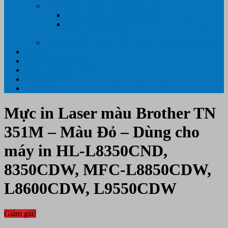
GIẤY IN – THIẾT BỊ NGÀNH IN
Giấy In Ảnh Cuộn Khổ Lớn
Giấy ÉP PLASTIC ( ÉP GIẤY TỜ, ÉP ẢNH,
ÉP CMT, ÉP DẺO)
Máy tính PC- Laptop- Màn Hình – Máy Văn Phòng
Tin tức
Hỗ Trợ Khách Hàng
Thông Tin Cần Thiết
Về chúng tôi
Liên Hệ- 0334.55.33.55- 0985.90.99.33. 0918.95.62.68
Mực in Laser màu Brother TN
351M – Màu Đỏ – Dùng cho
máy in HL-L8350CND,
8350CDW, MFC-L8850CDW,
L8600CDW, L9550CDW
Giảm giá!