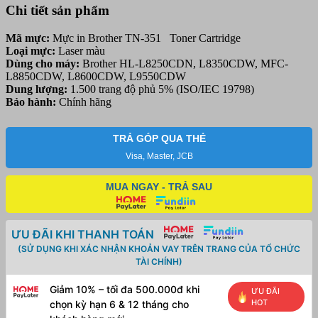
Màu
Chi tiết sản phẩm
Đỏ
-
Mã mực:
Mực in Brother TN-351 Toner Cartridge
Dùng
Loại mực:
Laser màu
cho
Dùng cho máy:
Brother HL-L8250CDN, L8350CDW, MFC-
máy
L8850CDW, L8600CDW, L9550CDW
in
Dung lượng:
1.500 trang độ phủ 5% (ISO/IEC 19798)
HL-
Bảo hành:
Chính hãng
L8350CND,
8350CDW,
MFC-
TRẢ GÓP QUA THẺ
L8850CDW,
L8600CDW,
Visa, Master, JCB
L9550CDW
số
MUA NGAY - TRẢ SAU
lượng
ƯU ĐÃI KHI THANH TOÁN
(SỬ DỤNG KHI XÁC NHẬN KHOẢN VAY TRÊN TRANG CỦA TỔ CHỨC
TÀI CHÍNH)
Giảm 10% – tối đa 500.000đ khi
ƯU ĐÃI
HOT
chọn kỳ hạn 6 & 12 tháng cho