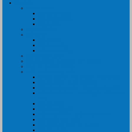
Sản Phẩm
Máy In Canon
Máy In Đa Năng
Máy In Đơn Năng
Máy In Màu
Máy In EPSON
Máy In HP
Máy In Màu
Máy In đa năng
Máy In Đơn Năng
Máy In BROTHER
Máy SCANER- CANON- HP- EPSON …
MỰC IN CHÍNH HÃNG
Thiết Bị Văn Phòng- VPP
Tư điển điện từ – Tân tư điển – Kim từ điển
Máy ép plastic – Giấy ép plastic
Máy cán màng nguội – Máy cán màng nhiệt
Máy cắt chữ Decal – Bàn cắt giấy- Giấy Decal
PVC
Bàn dập ghim
Máy hàn miệng túi
Điện thoại để bàn – Điện thoại kéo dài
Máy chiếu- Màn chiếu
Máy đóng gáy xoắn- Lò xo xoắn
Máy hủy tài liệu