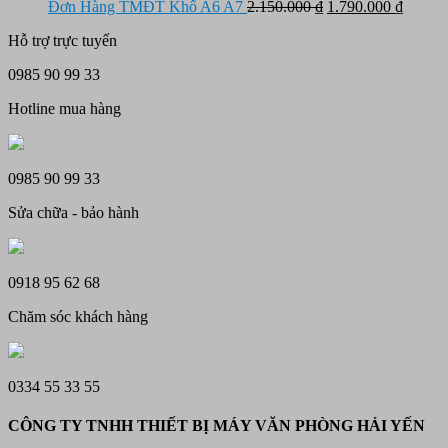
10.950.000 ₫.
là:
tại
Giá
Giá
Đơn Hàng TMĐT Khổ A6 A7
2.150.000
₫
1.790.000
₫
12.500.000 ₫.
là:
gốc
hiện
Hỗ trợ trực tuyến
11.450.000 ₫.
là:
tại
2.150.000 ₫.
là:
0985 90 99 33
1.790.
Hotline mua hàng
0985 90 99 33
Sửa chữa - bảo hành
0918 95 62 68
Chăm sóc khách hàng
0334 55 33 55
CÔNG TY TNHH THIẾT BỊ MÁY VĂN PHÒNG HẢI YẾN