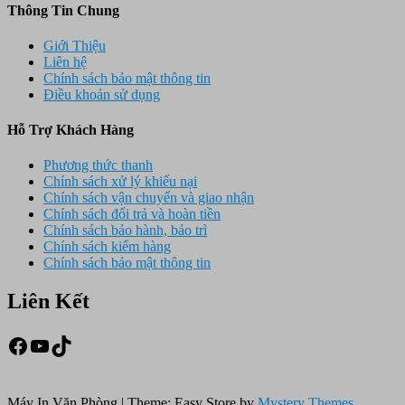
Thông Tin Chung
Giới Thiệu
Liên hệ
Chính sách bảo mật thông tin
Điều khoản sử dụng
Hỗ Trợ Khách Hàng
Phương thức thanh
Chính sách xử lý khiếu nại
Chính sách vận chuyển và giao nhận
Chính sách đổi trả và hoàn tiền
Chính sách bảo hành, bảo trì
Chính sách kiểm hàng
Chính sách bảo mật thông tin
Liên Kết
Facebook
Youtube
TikTok
Máy In Văn Phòng
|
Theme: Easy Store by
Mystery Themes
.