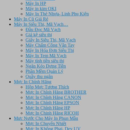
Máy In HP
Máy in kim OKI
Máy In Thẻ Nhựa- Linh Phụ Kiện
Máy In Cũ Giá Rẻ
Máy In Siêu Thị, Mã Vạch…
Đầu Đọc Mã Vạch
Giá kệ siêu thị
Giấy In Siêu Thị, Mã Vạch
Máy Chấm Công Vân Tay
Máy In Hóa Đơn Siêu Thị
Máy In Tem Mã Vạch
Máy tính tiền siêu thị
Ngăn Kéo Đựng Tiền
Phần Mềm Quản Lý
Quầy thu ngân
Mực In Chính Hãng
Hộp Mực Tương Thích
Mực In Chính Hãng BROTHER
Mực In Chính Hãng CANON
Mực In Chính Hãng EPSON
Mực In Chính Hãng HP
Mực In Chinh Hãng RICOH
Mưc Nước Cho Máy In Phun Mầu
Mực In Chuyển Nhiêt
Mực In Không Phai, Dey UV