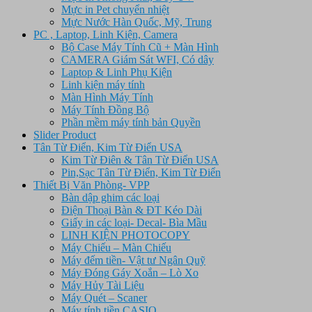
Mực in Pet chuyển nhiệt
Mực Nước Hàn Quốc, Mỹ, Trung
PC , Laptop, Linh Kiện, Camera
Bộ Case Máy Tính Cũ + Màn Hình
CAMERA Giám Sát WFI, Có dây
Laptop & Linh Phụ Kiện
Linh kiện máy tính
Màn Hình Máy Tính
Máy Tính Đồng Bộ
Phần mềm máy tính bản Quyền
Slider Product
Tân Từ Điển, Kim Từ Điển USA
Kim Từ Điên & Tân Từ Điển USA
Pin,Sạc Tân Từ Điển, Kim Từ Điển
Thiết Bị Văn Phòng- VPP
Bàn dập ghim các loại
Điện Thoại Bàn & ĐT Kéo Dài
Giấy in các loại- Decal- Bìa Mầu
LINH KIỆN PHOTOCOPY
Máy Chiếu – Màn Chiếu
Máy đếm tiền- Vật tư Ngân Quỹ
Máy Đóng Gáy Xoắn – Lò Xo
Máy Hủy Tài Liệu
Máy Quét – Scaner
Máy tính tiền CASIO