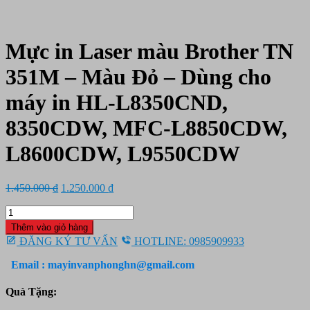
Mực in Laser màu Brother TN
351M – Màu Đỏ – Dùng cho
máy in HL-L8350CND,
8350CDW, MFC-L8850CDW,
L8600CDW, L9550CDW
Giá
Giá
1.450.000
₫
1.250.000
₫
gốc
hiện
Mực
là:
tại
in
1.450.000 ₫.
là:
Thêm vào giỏ hàng
Laser
1.250.000 ₫.
ĐĂNG KÝ TƯ VẤN
HOTLINE: 0985909933
màu
Brother
Email : mayinvanphonghn@gmail.com
TN
351M
Quà Tặng:
-