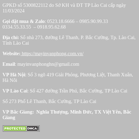
GPKD số 5300822112 do Sở KH và ĐT TP Lào Cai cấp ngày
11/03/2024
Gọi đặt mua &
Zalo
: 0523.18.6666 – 0985.90.99.33
0334.55.33.55 – 0918.95.62.68
Địa chỉ:
Số nhà 273, đường Lê Thanh, P. Bắc Cường, Tp. Lào Cai,
Tỉnh Lào Cai
Website:
https://mayinvanphong.com.vn/
Email
: mayinvanphonghn@gmail.com
VP Hà Nội
: Số 3 ngõ 419 Giải Phóng, Phương Liệt, Thanh Xuân,
Hà Nôi
VP Lào Cai
: Số 427 đường Trần Phú, Bắc Cường, TP Lào Cai
Số 273 Phố Lê Thanh, Bắc Cường, TP Lào Cai
VP Bắc Giang: Nghĩa Thượng, Minh Đức, TX Việt Yên, Bắc
Giang