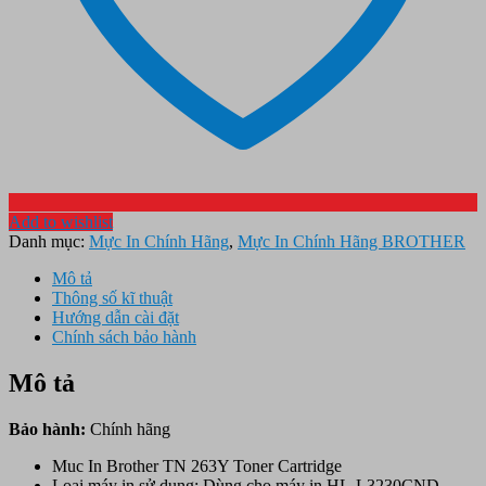
Add to wishlist
Danh mục:
Mực In Chính Hãng
,
Mực In Chính Hãng BROTHER
Mô tả
Thông số kĩ thuật
Hướng dẫn cài đặt
Chính sách bảo hành
Mô tả
Bảo hành:
Chính hãng
Muc In Brother TN 263Y Toner Cartridge
Loại máy in sử dụng: Dùng cho máy in HL-L3230CND,