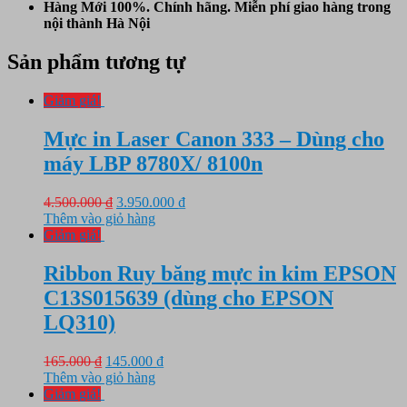
Hàng Mới 100%. Chính hãng. Miễn phí giao hàng trong
nội thành Hà Nội
Sản phẩm tương tự
Giảm giá!
Mực in Laser Canon 333 – Dùng cho
máy LBP 8780X/ 8100n
Giá
Giá
4.500.000
₫
3.950.000
₫
gốc
hiện
Thêm vào giỏ hàng
là:
tại
Giảm giá!
4.500.000 ₫.
là:
3.950.000 ₫.
Ribbon Ruy băng mực in kim EPSON
C13S015639 (dùng cho EPSON
LQ310)
Giá
Giá
165.000
₫
145.000
₫
gốc
hiện
Thêm vào giỏ hàng
là:
tại
Giảm giá!