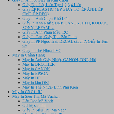
Giấy In Ảnh & Giấy In Ảnh Cuộn
Giấy Đục Lỗ, Liên Tục 1,2,3,4 Liên
Giấy ÉP PLASTIC ( ÉP GIẤY TỜ, ÉP ẢNH, ÉP
CMT, ÉP DẺO)
Giấy In Ảnh Cuộn Khổ Lớn
Giấy In Ảnh Nhiêt, DNP, CANON, HITI, KODAK,
SONY, LEFAMI…
Giấy In Anh Phun Mầu, RC
Giấy In Can, Giấy Tạo Bản Phim
Giấy In PP Ngọc Trai, DECAL cắt chữ, Giấy In Tem
vỡ
Giấy In Thẻ Nhựa PVC
Máy In Chính Hãng
Máy In Ảnh Giấy Nhiệt, CANON, DNP, Hiti
Máy In BROTHER
Máy in CANON
Máy In EPSON
Máy In HP
Máy in kim OKI
Máy In Thẻ Nhựa- Linh Phụ Kiện
Máy In Cũ Giá Rẻ
Máy In Siêu Thị, Mã Vạch…
Đầu Đọc Mã Vạch
Giá kệ siêu thị
Giấy In Siêu Thị, Mã Vạch