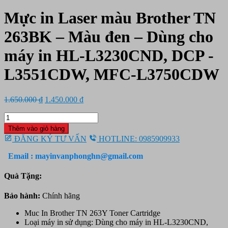
Mực in Laser màu Brother TN
263BK – Màu đen – Dùng cho
máy in HL-L3230CND, DCP -
L3551CDW, MFC-L3750CDW
Giá
Giá
1.650.000
₫
1.450.000
₫
gốc
hiện
Mực
là:
tại
in
1.650.000 ₫.
là:
Thêm vào giỏ hàng
Laser
1.450.000 ₫.
ĐĂNG KÝ TƯ VẤN
HOTLINE: 0985909933
màu
Brother
Email : mayinvanphonghn@gmail.com
TN
263BK
Quà Tặng:
-
Màu
Bảo hành:
Chính hãng
đen
-
Muc In Brother TN 263Y Toner Cartridge
Dùng
Loại máy in sử dụng: Dùng cho máy in HL-L3230CND,
cho