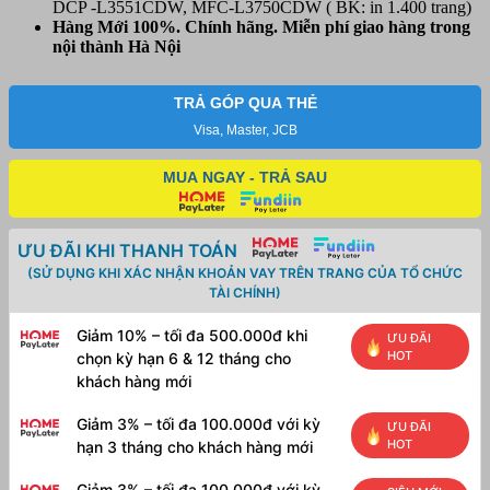
DCP -L3551CDW, MFC-L3750CDW ( BK: in 1.400 trang)
máy
Hàng Mới 100%. Chính hãng. Miễn phí giao hàng trong
in
nội thành Hà Nội
HL-
L3230CND,
DCP
TRẢ GÓP QUA THẺ
-
Visa, Master, JCB
L3551CDW,
MFC-
L3750CDW
MUA NGAY - TRẢ SAU
số
lượng
ƯU ĐÃI KHI THANH TOÁN
(SỬ DỤNG KHI XÁC NHẬN KHOẢN VAY TRÊN TRANG CỦA TỔ CHỨC
TÀI CHÍNH)
Giảm 10% – tối đa 500.000đ khi
ƯU ĐÃI
HOT
chọn kỳ hạn 6 & 12 tháng cho
khách hàng mới
Giảm 3% – tối đa 100.000đ với kỳ
ƯU ĐÃI
HOT
hạn 3 tháng cho khách hàng mới
Giảm 3% – tối đa 100.000đ với kỳ