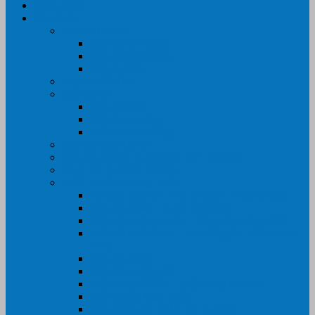
Trang Chủ
Sản Phẩm
Máy In Canon
Máy In Đa Năng
Máy In Đơn Năng
Máy In Màu
Máy In EPSON
Máy In HP
Máy In Màu
Máy In đa năng
Máy In Đơn Năng
Máy In BROTHER
Máy SCANER- CANON- HP- EPSON …
MỰC IN CHÍNH HÃNG
Thiết Bị Văn Phòng- VPP
Tư điển điện từ – Tân tư điển – Kim từ điển
Máy ép plastic – Giấy ép plastic
Máy cán màng nguội – Máy cán màng nhiệt
Máy cắt chữ Decal – Bàn cắt giấy- Giấy Decal
PVC
Bàn dập ghim
Máy hàn miệng túi
Điện thoại để bàn – Điện thoại kéo dài
Máy chiếu- Màn chiếu
Máy đóng gáy xoắn- Lò xo xoắn