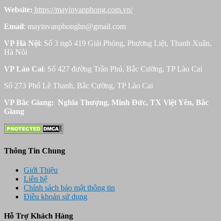
Website:
https://mayinvanphong.com.vn/
Email
: mayinvanphonghn@gmail.com
VP Hà Nội
: Số 3 ngõ 419 Giải Phóng, Phương Liệt, Thanh Xuân,
Hà Nôi
VP Lào Cai
: Số 427 đường Trần Phú, Bắc Cường, TP Lào Cai
Số 273 Phố Lê Thanh, Bắc Cường, TP Lào Cai
VP Bắc Giang: Nghĩa Thượng, Minh Đức, TX Việt Yên, Bắc
Giang
Thông Tin Chung
Giới Thiệu
Liên hệ
Chính sách bảo mật thông tin
Điều khoản sử dụng
Hỗ Trợ Khách Hàng