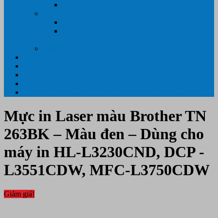
Máy hủy tài liệu
GIẤY IN – THIẾT BỊ NGÀNH IN
Giấy In Ảnh Cuộn Khổ Lớn
Giấy ÉP PLASTIC ( ÉP GIẤY TỜ, ÉP ẢNH,
ÉP CMT, ÉP DẺO)
Máy tính PC- Laptop- Màn Hình – Máy Văn Phòng
Tin tức
Hỗ Trợ Khách Hàng
Thông Tin Cần Thiết
Về chúng tôi
Liên Hệ- 0334.55.33.55- 0985.90.99.33. 0918.95.62.68
Mực in Laser màu Brother TN
263BK – Màu đen – Dùng cho
máy in HL-L3230CND, DCP -
L3551CDW, MFC-L3750CDW
Giảm giá!