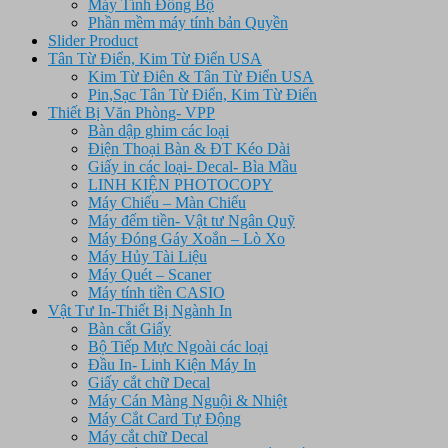
Máy Tính Đồng Bộ
Phần mềm máy tính bản Quyền
Slider Product
Tân Từ Điển, Kim Từ Điển USA
Kim Từ Điên & Tân Từ Điển USA
Pin,Sạc Tân Từ Điển, Kim Từ Điển
Thiết Bị Văn Phòng- VPP
Bàn dập ghim các loại
Điện Thoại Bàn & ĐT Kéo Dài
Giấy in các loại- Decal- Bìa Mầu
LINH KIỆN PHOTOCOPY
Máy Chiếu – Màn Chiếu
Máy đếm tiền- Vật tư Ngân Quỹ
Máy Đóng Gáy Xoắn – Lò Xo
Máy Hủy Tài Liệu
Máy Quét – Scaner
Máy tính tiền CASIO
Vật Tư In-Thiết Bị Ngành In
Bàn cắt Giấy
Bộ Tiếp Mực Ngoài các loại
Đầu In- Linh Kiện Máy In
Giấy cắt chữ Decal
Máy Cán Màng Nguội & Nhiệt
Máy Cắt Card Tự Động
Máy cắt chữ Decal