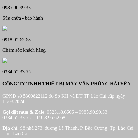
0985 90 99 33
Sửa chữa - bảo hành
0918 95 62 68
Chăm sóc khách hàng
0334 55 33 55
CÔNG TY TNHH THIẾT BỊ MÁY VĂN PHÒNG HẢI YẾN
GPKD số 5300822112 do Sở KH và ĐT TP Lào Cai cấp ngày
11/03/2024
Gọi đặt mua &
Zalo
: 0523.18.6666 – 0985.90.99.33
0334.55.33.55 – 0918.95.62.68
Địa chỉ:
Số nhà 273, đường Lê Thanh, P. Bắc Cường, Tp. Lào Cai,
Tỉnh Lào Cai