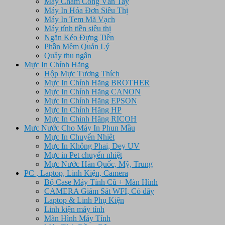
Máy Chấm Công Vân Tay
Máy In Hóa Đơn Siêu Thị
Máy In Tem Mã Vạch
Máy tính tiền siêu thị
Ngăn Kéo Đựng Tiền
Phần Mềm Quản Lý
Quầy thu ngân
Mực In Chính Hãng
Hộp Mực Tương Thích
Mực In Chính Hãng BROTHER
Mực In Chính Hãng CANON
Mực In Chính Hãng EPSON
Mực In Chính Hãng HP
Mực In Chinh Hãng RICOH
Mưc Nước Cho Máy In Phun Mầu
Mực In Chuyển Nhiêt
Mực In Không Phai, Dey UV
Mực in Pet chuyển nhiệt
Mực Nước Hàn Quốc, Mỹ, Trung
PC , Laptop, Linh Kiện, Camera
Bộ Case Máy Tính Cũ + Màn Hình
CAMERA Giám Sát WFI, Có dây
Laptop & Linh Phụ Kiện
Linh kiện máy tính
Màn Hình Máy Tính