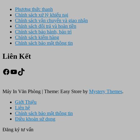
Phương thức thanh
Chính sách xử lý khiếu nại
Chính sách vận chuyển và giao nhận
Chính sách đổi trả và hoàn tiền
Chính sách bảo hành, bảo trì
Chính sách kiểm hàng
Chính sách bảo mật thông tin
Liên Kết
Facebook
Youtube
TikTok
Máy In Văn Phòng
|
Theme: Easy Store by
Mystery Themes
.
Giới Thiệu
Liên hệ
Chính sách bảo mật thông tin
Điều khoản sử dụng
Đăng ký tư vấn