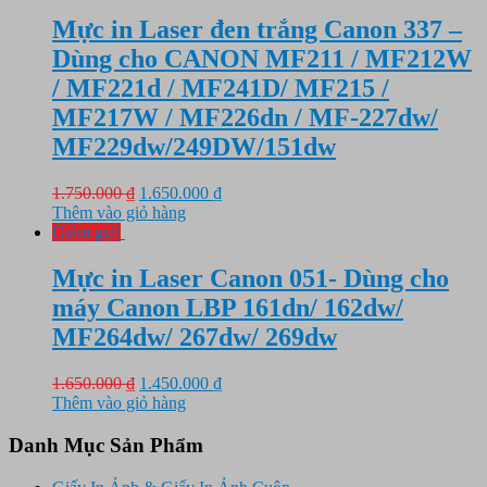
165.000 ₫.
là:
145.000 ₫.
Mực in Laser đen trắng Canon 337 –
Dùng cho CANON MF211 / MF212W
/ MF221d / MF241D/ MF215 /
MF217W / MF226dn / MF-227dw/
MF229dw/249DW/151dw
Giá
Giá
1.750.000
₫
1.650.000
₫
gốc
hiện
Thêm vào giỏ hàng
là:
tại
Giảm giá!
1.750.000 ₫.
là:
1.650.000 ₫.
Mực in Laser Canon 051- Dùng cho
máy Canon LBP 161dn/ 162dw/
MF264dw/ 267dw/ 269dw
Giá
Giá
1.650.000
₫
1.450.000
₫
gốc
hiện
Thêm vào giỏ hàng
là:
tại
1.650.000 ₫.
là:
Danh Mục Sản Phẩm
1.450.000 ₫.