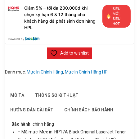
Giảm 5% – tối đa 200.000đ khi
SIÊU
MỚI,
chọn kỳ hạn 6 & 12 tháng cho
SIÊU
khách hàng đã phát sinh đơn hàng
HOT
HPL
Powered by
Add to wishlist
Danh mục:
Mực In Chính Hãng
,
Mực In Chính Hãng HP
MÔ TẢ
THÔNG SỐ KĨ THUẬT
HƯỚNG DẪN CÀI ĐẶT
CHÍNH SÁCH BẢO HÀNH
Bảo hành:
chính hãng
– Mã mực: Mực in HP17A Black Original LaserJet Toner