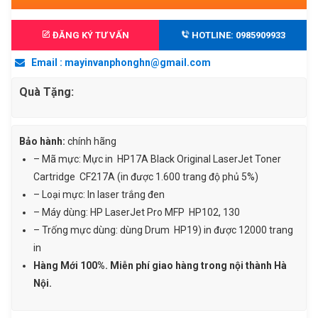
1.750.000 ₫.
LÀ:
laser
1.550.000 ₫.
đen
ĐĂNG KÝ TƯ VẤN
HOTLINE: 0985909933
trắng
Email : mayinvanphonghn@gmail.com
HP17A
(CF217A)
Quà Tặng:
-
Dùng
cho
Bảo hành:
chính hãng
máy
– Mã mực: Mực in HP17A Black Original LaserJet Toner
HP
Cartridge CF217A (in được 1.600 trang độ phủ 5%)
Pro
– Loại mực: In laser trắng đen
M102a/
– Máy dùng: HP LaserJet Pro MFP HP102, 130
102w/
– Trống mực dùng: dùng Drum HP19) in được 12000 trang
130a/
in
130fn/
Hàng Mới 100%. Miễn phí giao hàng trong nội thành Hà
130fw/
Nội.
130nw