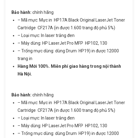
Bảo hành:
chính hãng
Sản phẩm vừa được thêm vào giỏ
ĐĂNG KÝ TƯ VẤN
– Mã mực: Mực in HP17A Black Original LaserJet Toner
hàng
Cartridge CF217A (in được 1.600 trang độ phủ 5%)
Họ và tên
– Loại mực: In laser trắng đen
– Máy dùng: HP LaserJet Pro MFP HP102, 130
Số điện thoại
– Trống mực dùng: dùng Drum HP19) in được 12000
Mực in laser đen trắng HP17A (CF217A)
trang in
Hàng Mới 100%. Miễn phí giao hàng trong nội thành
– Dùng cho máy HP Pro M102a/ 102w/
Nhu cầu cần tư vấn
Hà Nội.
130a/ 130fn/ 130fw/ 130nw
Giá: 1,550,000 đ
Bảo hành:
chính hãng
Giỏ hàng hiện có:
0
sản phẩm
– Mã mực: Mực in HP17A Black Original LaserJet Toner
Cartridge CF217A (in được 1.600 trang độ phủ 5%)
Tiếp tục mua hàng
– Loại mực: In laser trắng đen
– Máy dùng: HP LaserJet Pro MFP HP102, 130
Gửi thông tin
Đi đến giỏ hàng
– Trống mực dùng: dùng Drum HP19) in được 12000