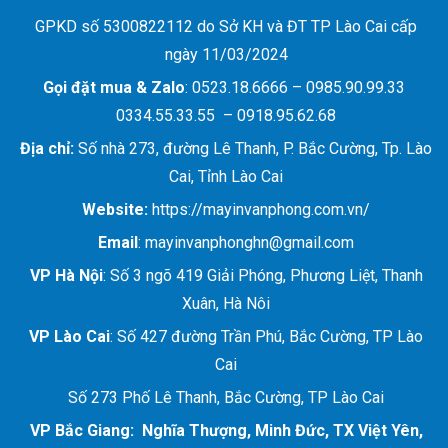
GPKD số 5300822112 do Sở KH và ĐT TP Lào Cai cấp
ngày 11/03/2024
Gọi đặt mua &
Zalo
: 0523.18.6666 – 0985.90.99.33
0334.55.33.55 – 0918.95.62.68
Địa chỉ:
Số nhà 273, đường Lê Thanh, P. Bắc Cường, Tp. Lào
Cai, Tỉnh Lào Cai
Website:
https://mayinvanphong.com.vn/
Email
: mayinvanphonghn@gmail.com
VP Hà Nội
: Số 3 ngõ 419 Giải Phóng, Phương Liệt, Thanh
Xuân, Hà Nôi
VP Lào Cai
: Số 427 đường Trần Phú, Bắc Cường, TP Lào
Cai
Số 273 Phố Lê Thanh, Bắc Cường, TP Lào Cai
VP Bắc Giang: Nghĩa Thượng, Minh Đức, TX Việt Yên,