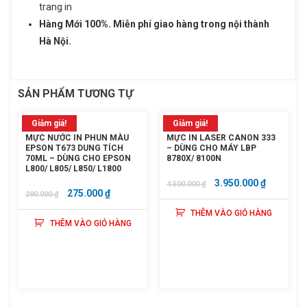
trang in
Hàng Mới 100%. Miễn phí giao hàng trong nội thành
Hà Nội.
SẢN PHẨM TƯƠNG TỰ
Giảm giá!
Giảm giá!
MỰC NƯỚC IN PHUN MÀU
MỰC IN LASER CANON 333
EPSON T673 DUNG TÍCH
– DÙNG CHO MÁY LBP
70ML – DÙNG CHO EPSON
8780X/ 8100N
L800/ L805/ L850/ L1800
GIÁ
GIÁ
3.950.000
₫
4.500.000
₫
GIÁ
GIÁ
275.000
₫
290.000
₫
GỐC
HIỆN
GỐC
HIỆN
THÊM VÀO GIỎ HÀNG
LÀ:
TẠI
THÊM VÀO GIỎ HÀNG
LÀ:
TẠI
4.500.000 ₫.
LÀ:
290.000 ₫.
LÀ:
3.950.000
275.000 ₫.