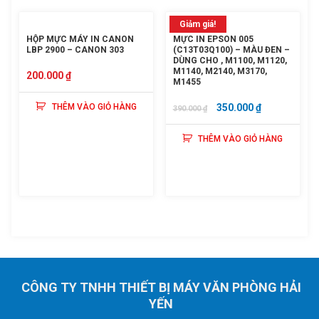
Giảm giá!
HỘP MỰC MÁY IN CANON
MỰC IN EPSON 005
LBP 2900 – CANON 303
(C13T03Q100) – MÀU ĐEN –
DÙNG CHO , M1100, M1120,
M1140, M2140, M3170,
200.000
₫
M1455
GIÁ
GIÁ
THÊM VÀO GIỎ HÀNG
350.000
₫
390.000
₫
GỐC
HIỆN
THÊM VÀO GIỎ HÀNG
LÀ:
TẠI
390.000 ₫.
LÀ:
350.000 ₫.
CÔNG TY TNHH THIẾT BỊ MÁY VĂN PHÒNG HẢI
YẾN