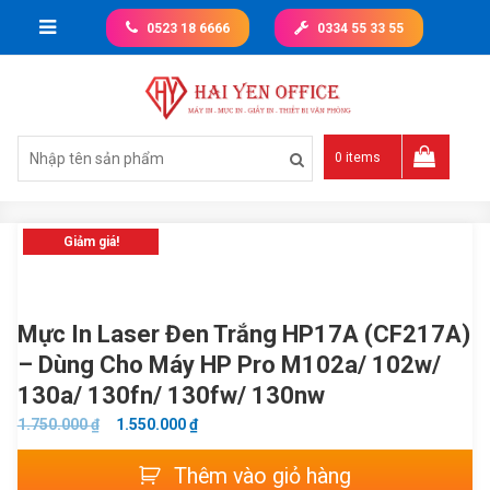
Skip
0523 18 6666
0334 55 33 55
to
content
Giá tốt nhất thị trường
0 items
Giảm giá!
Mực In Laser Đen Trắng HP17A (CF217A)
– Dùng Cho Máy HP Pro M102a/ 102w/
130a/ 130fn/ 130fw/ 130nw
GIÁ
GIÁ
1.750.000
₫
1.550.000
₫
GỐC
HIỆN
Mực
Thêm vào giỏ hàng
LÀ:
TẠI
in